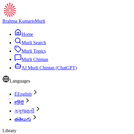
Brahma Kumaris
Murli
Home
Murli Search
Murli Topics
Murli Chintan
AI Murli Chintan (ChatGPT)
Languages
E
English
ह
हिंदी
ગ
ગુજરાતી
త
తెలుగు
Library