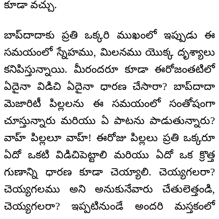
కూడా వచ్చు.
బాప్‌దాదాకు ప్రతి ఒక్కరి ముఖంలో ఇప్పుడు ఈ
సమయంలో స్నేహము, మిలనము యొక్క దృశ్యాలు
కనిపిస్తున్నాయి. మీరందరూ కూడా ఈరోజంతటిలో
ఏదైనా విడిచి ఏదైనా ధారణ చేసారా? బాప్‌దాదా
మెజారిటీ పిల్లలను ఈ సమయంలో సంతోషంగా
చూస్తున్నారు మరియు ఏ పాటను పాడుతున్నారు?
వాహ్ పిల్లలూ వాహ్! ఈరోజు పిల్లలు ప్రతి ఒక్కరూ
ఏదో ఒకటి విడిచిపెట్టాలి మరియు ఏదో ఒక క్రొత్త
గుణాన్ని ధారణ కూడా చెయ్యాలి. చెయ్యగలరా?
చెయ్యగలము అని అనుకునేవారు చేతులెత్తండి,
చెయ్యగలరా? ఇప్పటినుండే అందరి మస్తకంలో