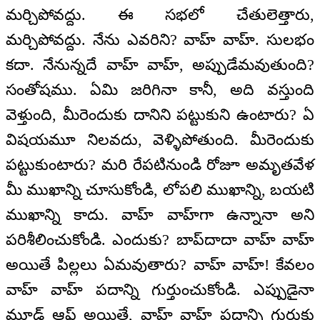
మర్చిపోవద్దు. ఈ సభలో చేతులెత్తారు,
మర్చిపోవద్దు. నేను ఎవరిని? వాహ్ వాహ్. సులభం
కదా. నేనున్నదే వాహ్ వాహ్, అప్పుడేమవుతుంది?
సంతోషము. ఏమి జరిగినా కానీ, అది వస్తుంది
వెళ్తుంది, మీరెందుకు దానిని పట్టుకుని ఉంటారు? ఏ
విషయమూ నిలవదు, వెళ్ళిపోతుంది. మీరెందుకు
పట్టుకుంటారు? మరి రేపటినుండి రోజూ అమృతవేళ
మీ ముఖాన్ని చూసుకోండి, లోపలి ముఖాన్ని, బయటి
ముఖాన్ని కాదు. వాహ్ వాహ్‌గా ఉన్నానా అని
పరిశీలించుకోండి. ఎందుకు? బాప్‌దాదా వాహ్ వాహ్
అయితే పిల్లలు ఏమవుతారు? వాహ్ వాహ్! కేవలం
వాహ్ వాహ్ పదాన్ని గుర్తుంచుకోండి. ఎప్పుడైనా
మూడ్ ఆఫ్ అయితే, వాహ్ వాహ్ పదాన్ని గుర్తుకు