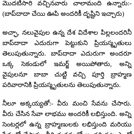
మొదటిసారి వచ్చినవారు చాలామంది ఉన్నారు:-
(బాప్‌దాదా చేయి ఊపి అందరికీ దృష్టిని ఇచ్చారు)
అచ్ఛా, నలువైపుల ఉన్న దేశ విదేశాల పిల్లలందరినీ
బాప్‌దాదా ఎదురుగా పెట్టుకుని ప్రియస్మృతులు
తెలుపుతున్నారు. బాప్‌దాదా ఎదురుగా అందరూ
ఒక్క సెకండులో ఇమర్జ్ అయిపోతారు, అన్ని
వైపులనూ బాబా చుట్టి వచ్చి పూర్తి బ్రాహ్మణ
పరివారానికి ప్రియస్మృతులను తెలుపుతున్నారు.
నీలూ అక్కయ్యతో:- వీరు మంచి సేవను చేసారు.
వీరు చేసిన సేవా లాభము అందరికీ లభిస్తుంది. అన్ని
సెంటర్లలో ఉన్న బ్రాహ్మణులకు లభిస్తుంది మరియు