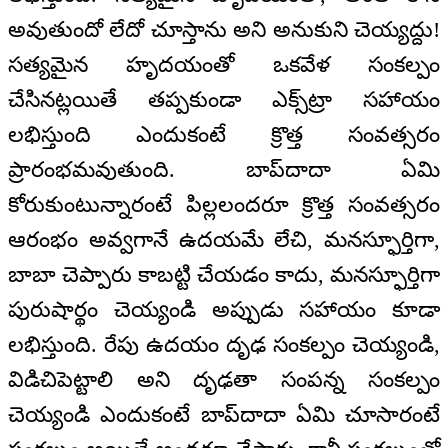
అవుతుందో లేదో చూస్తాను అని అనుకుని చెయ్యద్దు!
సత్యమైన హృదయంతో ఒకవేళ సంకల్పం
చేసినట్లయితే తప్పకుండా ఎక్స్‌ట్రా సహాయం
లభిస్తుంది ఎందుకంటే క్రొత్త సంవత్సరం
ప్రారంభమవుతుంది. బాప్‌దాదా ఏమి
కోరుకుంటున్నారంటే పిల్లలందరూ క్రొత్త సంవత్సరం
ఆరంభం అవ్వగానే ఉదయమే లేచి, మనస్ఫూర్తిగా,
బాబా చెప్పారు కాబట్టి చేయడం కాదు, మనస్ఫూర్తిగా
పురుషార్థం చెయ్యండి అప్పుడు సహాయం కూడా
లభిస్తుంది. రేపు ఉదయం దృఢ సంకల్పం చెయ్యండి,
విడిచిపెట్టాలి అని దృఢతా సంపన్న సంకల్పం
చెయ్యండి ఎందుకంటే బాప్‌దాదా ఏమి చూసారంటే