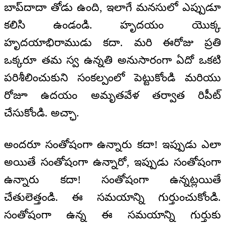
బాప్‌దాదా తోడు ఉంది, ఇలాగే మనసులో ఎప్పుడూ
కలిసి ఉండండి. హృదయం యొక్క
హృదయాభిరాముడు కదా. మరి ఈరోజు ప్రతి
ఒక్కరూ తమ స్వ ఉన్నతి అనుసారంగా ఏదో ఒకటి
పరిశీలించుకుని సంకల్పంలో పెట్టుకోండి మరియు
రోజూ ఉదయం అమృతవేళ తర్వాత రిపీట్
చేసుకోండి. అచ్ఛా.
అందరూ సంతోషంగా ఉన్నారు కదా! ఇప్పుడు ఎలా
అయితే సంతోషంగా ఉన్నారో, ఇప్పుడు సంతోషంగా
ఉన్నారు కదా! సంతోషంగా ఉన్నట్లయితే
చేతులెత్తండి. ఈ సమయాన్ని గుర్తుంచుకోండి.
సంతోషంగా ఉన్న ఈ సమయాన్ని గుర్తుకు