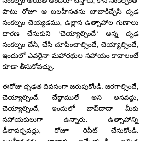
సంకల్పం అయితే అందరూ చేస్తారు, కానీ సంకల్పంతో
పాటు రోజూ ఆ బలహీనతను బాబాకిచ్చేసి దృఢ
సంకల్పం చెయ్యడము, ఉల్లాస ఉత్సాహాల గుణాలు
ధారణ చేసుకుని ‘చెయ్యాల్సిందే’ అన్న దృఢ
సంకల్పం చేసి, చేసి చూపించాల్సిందే, చెయ్యాల్సిందే,
ఇందులో ఎవరైనా మహారథుల సహాయం కావాలంటే
కూడా తీసుకోవచ్చు.
ఈరోజు దృఢత దివసంగా జరుపుకోండి. జరగాల్సిందే,
చెయ్యాల్సిందే. చేద్దాములే అని అనవద్దు,
చెయ్యాల్సిందే, ఇందులో బాప్‌దాదా మీకు
సహాయకులుగా ఉన్నారు. ఉత్సాహాన్ని
ఢీలాపర్చవద్దు, రోజూ రిపీట్ చేసుకోండి.