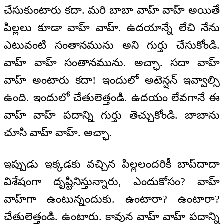
చేసుకుంటారు కదా. మరి బాబా వాహ్ వాహ్ అయితే
పిల్లలు కూడా వాహ్ వాహ్. ఉదయాన్నే లేచి నేను
ఎటువంటి సంతానమును అని గుర్తు చేసుకోండి.
వాహ్ వాహ్ సంతానమును. అచ్ఛా. సదా వాహ్
వాహ్ అంటారు కదా! ఇందులో అటెన్షన్ ఇవ్వాల్సి
ఉంది. ఇందులో చేతులెత్తండి. ఉదయం లేవగానే ఈ
వాహ్ వాహ్ పదాన్ని గుర్తు తెచ్చుకోండి. బాబాను
చూసి వాహ్ వాహ్. అచ్ఛా.
ఇప్పుడు ఇక్కడకు వచ్చిన పిల్లలందరికీ బాప్‌దాదా
విశేషంగా దృష్టినిస్తున్నారు, ఎందుకోసం? వాహ్
వాహ్‌గా ఉంటున్నందుకు. ఉంటారా? ఉంటారా?
చేతులెత్తండి. ఉంటారు. కావున వాహ్ వాహ్ పదాన్ని