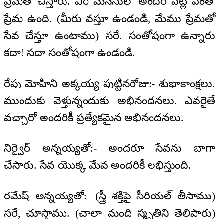
ప్రేమతో చేస్తారు. వీరి మనసులో అందరి పట్ల ఎంతో
ప్రేమ ఉంది. (మీరు వస్తూ ఉండండి, మేము ప్రేమతో
సేవ చేస్తూ ఉంటాము) సరే. సంతోషంగా ఉన్నారు
కదా! సదా సంతోషంగా ఉండండి.
రేపు మోహిని అక్కయ్య పుట్టినరోజు:- శుభాకాంక్షలు.
ముందుకు వెళ్తున్నందుకు అభినందనలు. ఎవరైతే
వచ్చారో అందరికీ ప్రత్యేకమైన అభినందనలు.
నిర్వైర్ అన్నయ్యతో:- అందరూ సేవను బాగా
చేసారు. సేవ యొక్క మేవ అందరికీ లభిస్తుంది.
రమేష్ అన్నయ్యతో:- (స్త్రీ శక్తిపై సీరియల్ తీసాము)
సరే, చూస్తాము. (చాలా మంది స్మృతిని తెలిపారు)