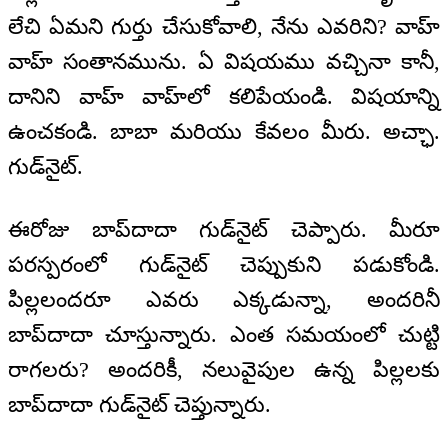
లేచి ఏమని గుర్తు చేసుకోవాలి, నేను ఎవరిని? వాహ్
వాహ్ సంతానమును. ఏ విషయము వచ్చినా కానీ,
దానిని వాహ్ వాహ్‌లో కలిపేయండి. విషయాన్ని
ఉంచకండి. బాబా మరియు కేవలం మీరు. అచ్ఛా.
గుడ్‌నైట్.
ఈరోజు బాప్‌దాదా గుడ్‌నైట్ చెప్పారు. మీరూ
పరస్పరంలో గుడ్‌నైట్ చెప్పుకుని పడుకోండి.
పిల్లలందరూ ఎవరు ఎక్కడున్నా, అందరినీ
బాప్‌దాదా చూస్తున్నారు. ఎంత సమయంలో చుట్టి
రాగలరు? అందరికీ, నలువైపుల ఉన్న పిల్లలకు
బాప్‌దాదా గుడ్‌నైట్ చెప్తున్నారు.