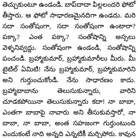
తెచ్చుకుంటూ ఉండండి. బాప్‌దాదా పిల్లలందరి ఫోటో
తీస్తారు. ఆ ఫోటో సాధారణమైనదిగా ఉండదు. మరి
సదా సంతోషంగా, సదా సంతోషంగా ఉంటారా?
పక్కా? ఎంత పక్కా? సంతోషాన్ని అస్సలు
వెళ్ళనివ్వద్దు. సంతోషంగా ఉండండి, సంతోషాన్ని
పంచండి. బ్రహ్మాకుమార్, బ్రహ్మాకుమారీలు మీరు. మీ
టైటిల్ ఏమిటి! నేను బ్రహ్మాకుమార్, బ్రహ్మాకుమారిని
అని గుర్తుంచుకోండి. నేను సాధారణం కాదు.
బ్రహ్మాబాబాను తెలుసుకున్నారు, వారిని
చూడకపోయినా తెలుసుకున్నారు కదా! నా బాబా,
ఎంతగా బాబాపై నావారు అని తీసుకువస్తారో, నా
బాబా, నా బాబా, అంత సహజంగా గుర్తుంటుంది
ఎందుకంటే నాది అన్నది ఎన్నటికీ మర్చిపోరు. కావున