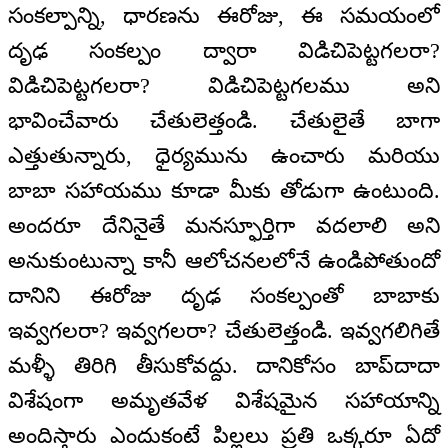
సంకల్పాన్ని, ధారణను ఈరోజు, ఈ సమయంలో
దృఢ సంకల్పం ద్వారా విడిచిపెట్టగలరా?
విడిచిపెట్టగలరా? విడిచిపెట్టగలము అని
భావించేవారు చేతులెత్తండి. చేతులైతే బాగా
ఎత్తుతున్నారు, ధైర్యమును ఉంచారు మరియు
బాబా సహాయము కూడా మీకు తోడుగా ఉంటుంది.
అందరూ దేనినైతే మనస్ఫూర్తిగా వదలాలి అని
అనుకుంటున్నా కానీ ఆలోచనలలోనే ఉండిపోతుందో
దానిని ఈరోజు దృఢ సంకల్పంతో బాబాకు
ఇవ్వగలరా? ఇవ్వగలరా? చేతులెత్తండి. ఇవ్వగలిగితే
మళ్ళీ తిరిగి తీసుకోవద్దు. దానికోసం బాప్‌దాదా
విశేషంగా అమృతవేళ విశేషమైన సహాయాన్ని
అందిస్తారు ఎందుకంటే పిల్లలు ప్రతి ఒక్కరూ ఏదో