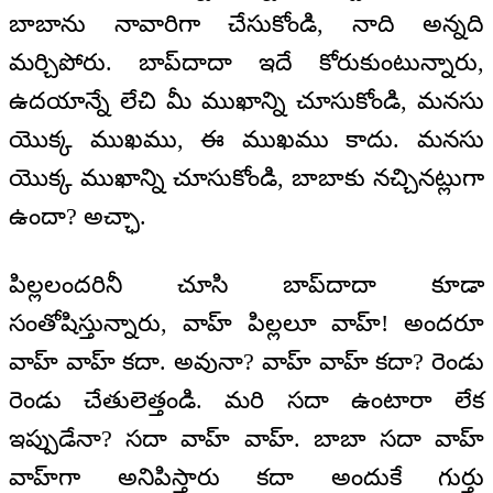
బాబాను నావారిగా చేసుకోండి, నాది అన్నది
మర్చిపోరు. బాప్‌దాదా ఇదే కోరుకుంటున్నారు,
ఉదయాన్నే లేచి మీ ముఖాన్ని చూసుకోండి, మనసు
యొక్క ముఖము, ఈ ముఖము కాదు. మనసు
యొక్క ముఖాన్ని చూసుకోండి, బాబాకు నచ్చినట్లుగా
ఉందా? అచ్ఛా.
పిల్లలందరినీ చూసి బాప్‌దాదా కూడా
సంతోషిస్తున్నారు, వాహ్ పిల్లలూ వాహ్! అందరూ
వాహ్ వాహ్ కదా. అవునా? వాహ్ వాహ్ కదా? రెండు
రెండు చేతులెత్తండి. మరి సదా ఉంటారా లేక
ఇప్పుడేనా? సదా వాహ్ వాహ్. బాబా సదా వాహ్
వాహ్‌గా అనిపిస్తారు కదా అందుకే గుర్తు