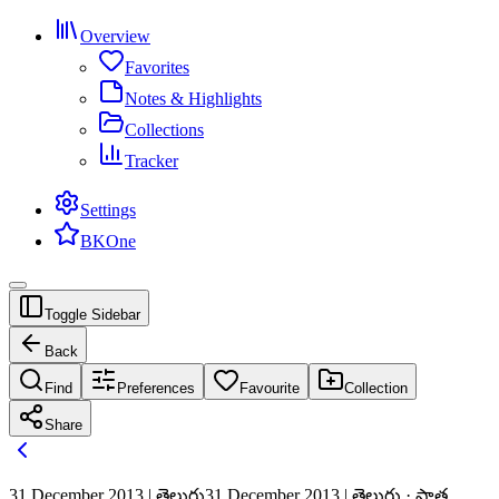
Overview
Favorites
Notes & Highlights
Collections
Tracker
Settings
BKOne
Toggle Sidebar
Back
Find
Preferences
Favourite
Collection
Share
31 December 2013 | తెలుగు
31 December 2013 | తెలుగు · పాత