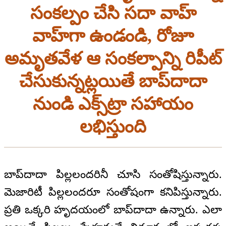
సంకల్పం చేసి సదా వాహ్
వాహ్‌గా ఉండండి, రోజూ
అమృతవేళ ఆ సంకల్పాన్ని రిపీట్
చేసుకున్నట్లయితే బాప్‌దాదా
నుండి ఎక్స్‌ట్రా సహాయం
లభిస్తుంది
బాప్‌దాదా పిల్లలందరినీ చూసి సంతోషిస్తున్నారు.
మెజారిటీ పిల్లలందరూ సంతోషంగా కనిపిస్తున్నారు.
ప్రతి ఒక్కరి హృదయంలో బాప్‌దాదా ఉన్నారు. ఎలా