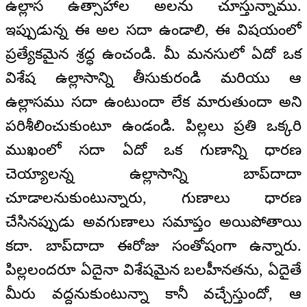
ఉల్లాస ఉత్సాహాల అలను చూస్తున్నాము.
ఇప్పుడున్న ఈ అల సదా ఉండాలి, ఈ విషయంలో
ప్రత్యేకమైన శ్రద్ధ ఉంచండి. మీ మనసులో ఏదో ఒక
విశేష ఉల్లాసాన్ని తీసుకురండి మరియు ఆ
ఉల్లాసము సదా ఉంటుందా లేక మారుతుందా అని
పరిశీలించుకుంటూ ఉండండి. పిల్లలు ప్రతి ఒక్కరి
ముఖంలో సదా ఏదో ఒక గుణాన్ని ధారణ
చెయ్యాలన్న ఉల్లాసాన్ని బాప్‌దాదా
చూడాలనుకుంటున్నారు, గుణాలు ధారణ
చేసినప్పుడు అవగుణాలు సమాప్తం అయిపోతాయి
కదా. బాప్‌దాదా ఈరోజు సంతోషంగా ఉన్నారు.
పిల్లలందరూ ఏదైనా విశేషమైన బలహీనతను, ఏదైతే
మీరు వద్దనుకుంటున్నా కానీ వచ్చేస్తుందో, ఆ