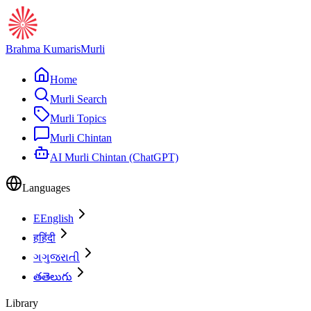
Brahma Kumaris
Murli
Home
Murli Search
Murli Topics
Murli Chintan
AI Murli Chintan (ChatGPT)
Languages
E
English
ह
हिंदी
ગ
ગુજરાતી
త
తెలుగు
Library