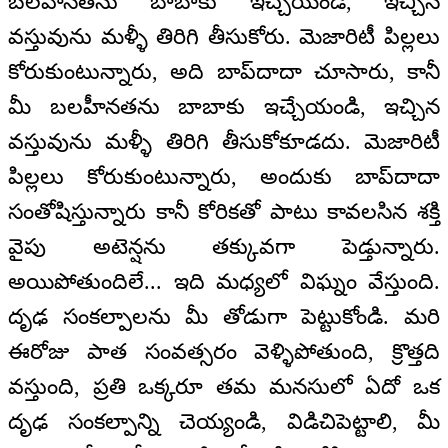
బలహీనతను బాబాకు ఇచ్చేయండి, ఇచ్చిన
వస్తువును మళ్ళీ తిరిగి తీసుకోరు. మెజారిటీ పిల్లలు
కోరుకుంటున్నారు, అది బాప్‌దాదా చూసారు, కానీ
మీ బలహీనతను బాబాకు ఇచ్చేయండి, ఇచ్చిన
వస్తువును మళ్ళీ తిరిగి తీసుకోకూడదు. మెజారిటీ
పిల్లలు కోరుకుంటున్నారు, అందుకు బాప్‌దాదా
సంతోషిస్తున్నారు కానీ కోరికతో పాటు కావలసిన శక్తి
వైపు అటెన్షను తక్కువగా పెడ్తున్నారు.
అయిపోతుందిలే... ఇది మధ్యలో విఘ్నం వేస్తుంది.
దృఢ సంకల్పాలను మీ తోడుగా పెట్టుకోండి. మరి
ఈరోజు పాత సంవత్సరం వెళ్ళిపోతుంది, క్రొత్తది
వస్తుంది, ప్రతి ఒక్కరూ తమ మనసులో ఏదో ఒక
దృఢ సంకల్పాన్ని చెయ్యండి, విడిచిపెట్టాలి, మీ