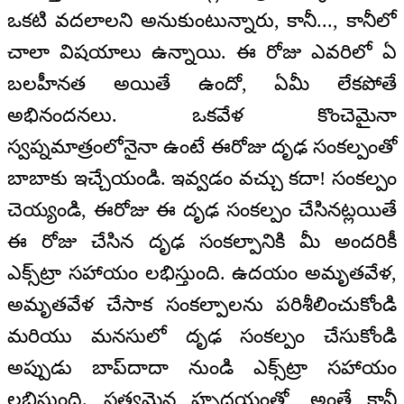
ఒకటి వదలాలని అనుకుంటున్నారు, కానీ..., కానీలో
చాలా విషయాలు ఉన్నాయి. ఈ రోజు ఎవరిలో ఏ
బలహీనత అయితే ఉందో, ఏమీ లేకపోతే
అభినందనలు. ఒకవేళ కొంచెమైనా
స్వప్నమాత్రంలోనైనా ఉంటే ఈరోజు దృఢ సంకల్పంతో
బాబాకు ఇచ్చేయండి. ఇవ్వడం వచ్చు కదా! సంకల్పం
చెయ్యండి, ఈరోజు ఈ దృఢ సంకల్పం చేసినట్లయితే
ఈ రోజు చేసిన దృఢ సంకల్పానికి మీ అందరికీ
ఎక్స్‌ట్రా సహాయం లభిస్తుంది. ఉదయం అమృతవేళ,
అమృతవేళ చేసాక సంకల్పాలను పరిశీలించుకోండి
మరియు మనసులో దృఢ సంకల్పం చేసుకోండి
అప్పుడు బాప్‌దాదా నుండి ఎక్స్‌ట్రా సహాయం
లభిస్తుంది. సత్యమైన హృదయంతో, అంతే కానీ