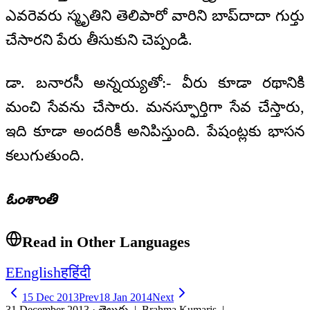
ఎవరెవరు స్మృతిని తెలిపారో వారిని బాప్‌దాదా గుర్తు
చేసారని పేరు తీసుకుని చెప్పండి.
డా. బనారసీ అన్నయ్యతో:- వీరు కూడా రథానికి
మంచి సేవను చేసారు. మనస్ఫూర్తిగా సేవ చేస్తారు,
ఇది కూడా అందరికీ అనిపిస్తుంది. పేషంట్లకు భాసన
కలుగుతుంది.
ఓంశాంతి
Read in Other Languages
E
English
ह
हिंदी
15 Dec 2013
Prev
18 Jan 2014
Next
31 December 2013 · తెలుగు
| Brahma Kumaris |