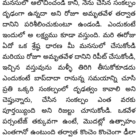
మనసులో ఆలోచించండి కానీ, నేను చేసిన సంకల్పం
దృఢంగా ఉన్నదా అని రోజూ అమృతవేళ తర్వాత
దానిని పరిశీలించుకుంటూ ఉండండి. ఎందుకంటే
ఇందులో అ లక్ష్యము కూడా వస్తుంది. మరి ఈరోజు
ఏదో ఒక శ్రేష్ఠ ధారణ మీ మనసులో చేసుకోండి
మరియు రోజూ అమృతవేళ దానిని రిపీట్ చేసుకోండి,
ఇచ్చిన వస్తువును మళ్ళీ తిరిగి తీసుకోకూడదు
ఎందుకంటే బాప్‌దాదా రానున్న సమయాన్ని చూసి
ప్రతి ఒక్కరి సంకల్పంలో దృఢత్వం కావాలి అని
చెప్తున్నారు, చేసిన సంకల్పం ఎంత వరకు
పూర్తయ్యింది అని రిజల్టు చూసుకోండి. ఒకవేళ
పర్సంటేజ్ తక్కువగా ఉంటే, మొదట్లో ఉత్సాహం
ఎంతగానో ఉంటుంది తర్వాత కొంచెం కొంచెంగా ఢీలా