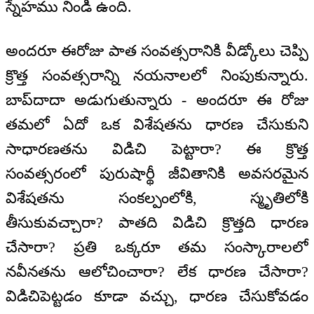
స్నేహము నిండి ఉంది.
అందరూ ఈరోజు పాత సంవత్సరానికి వీడ్కోలు చెప్పి
క్రొత్త సంవత్సరాన్ని నయనాలలో నింపుకున్నారు.
బాప్‌దాదా అడుగుతున్నారు - అందరూ ఈ రోజు
తమలో ఏదో ఒక విశేషతను ధారణ చేసుకుని
సాధారణతను విడిచి పెట్టారా? ఈ క్రొత్త
సంవత్సరంలో పురుషార్థీ జీవితానికి అవసరమైన
విశేషతను సంకల్పంలోకి, స్మృతిలోకి
తీసుకువచ్చారా? పాతది విడిచి క్రొత్తది ధారణ
చేసారా? ప్రతి ఒక్కరూ తమ సంస్కారాలలో
నవీనతను ఆలోచించారా? లేక ధారణ చేసారా?
విడిచిపెట్టడం కూడా వచ్చు, ధారణ చేసుకోవడం