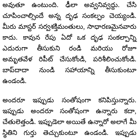
అవుతూ ఉంటుంది. ఢీలా అవ్వనివ్వద్దు. చేసి
చూపించాల్సిందే అన్న దృఢ సంకల్పం చెయ్యండి.
మీరు మాస్టర్ సర్వశక్తిమంతులు, సాధారణమైనవారు
కాదు. కావున రేపు ఏదో ఒక దృఢ సంకల్పాన్ని
ఎదురుగా తీసుకుని రండి మరియు రోజూ
అమృతవేళ రిపీట్ చేసుకోండి, పరిశీలించుకోండి.
బాప్‌దాదా నుండి సహాయాన్ని తీసుకుంటూ
ఉండండి.
అందరూ ఇప్పుడు సంతోషంగా కనిపిస్తున్నారు.
ఇప్పుడు అందరూ సంతోషంగా ఉన్నారు కదా,
చేతులెత్తండి. ఇప్పుడెలా అయితే ఉన్నారో అలాగే మీ
స్థితిని గుర్తు తెచ్చుకుంటూ ఉండండి. ఇప్పుడు