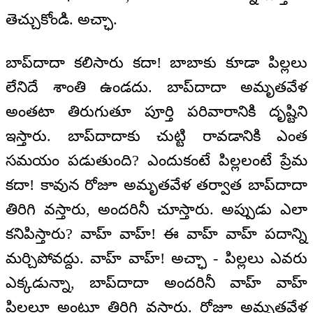
తెచ్చుకోండి. అచ్ఛా.
బాప్‌దాదా కలిసారు కదా! బాబాకు కూడా పిల్లలు
లేనిదే శాంతి ఉండదు. బాప్‌దాదా అమృతవేళ
అంతటా తిరుగుతూ పూర్తి పరివారానికి దృష్టిని
ఇస్తారు. బాప్‌దాదాకు చుట్టి రావడానికి ఎంత
సమయం పడుతుంది? ఎందుకంటే పిల్లలంటే ప్రేమ
కదా! కావున రోజూ అమృతవేళ తర్వాత బాప్‌దాదా
తిరిగి వస్తారు, అందరినీ చూస్తారు. అప్పుడు ఎలా
కనిపిస్తారు? వాహ్ వాహ్! ఈ వాహ్ వాహ్ పదాన్ని
మర్చిపోవద్దు. వాహ్ వాహ్! అచ్ఛా - పిల్లలు ఎవరు
ఎక్కడున్నా, బాప్‌దాదా అందరినీ వాహ్ వాహ్
పిల్లలూ అంటూ తిరిగి వస్తారు. రోజూ అమృతవేళ