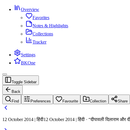
Overview
Favorites
Notes & Highlights
Collections
Tracker
Settings
BKOne
Toggle Sidebar
Back
Find
Preferences
Favourite
Collection
Share
12 October 2014 | हिंदी
12 October 2014 | हिंदी · “दीपावली दिलाराम और दीप