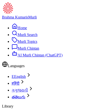
Brahma Kumaris
Murli
Home
Murli Search
Murli Topics
Murli Chintan
AI Murli Chintan (ChatGPT)
Languages
E
English
ह
हिंदी
ગ
ગુજરાતી
త
తెలుగు
Library