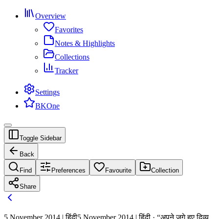
Overview
Favorites
Notes & Highlights
Collections
Tracker
Settings
BKOne
Toggle Sidebar
Back
Find
Preferences
Favourite
Collection
Share
5 November 2014 | हिंदी
5 November 2014 | हिंदी · “अपने जगे हुए दिव्य