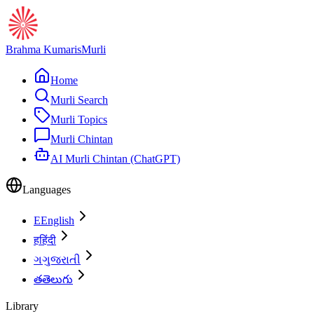
Brahma Kumaris
Murli
Home
Murli Search
Murli Topics
Murli Chintan
AI Murli Chintan (ChatGPT)
Languages
E
English
ह
हिंदी
ગ
ગુજરાતી
త
తెలుగు
Library