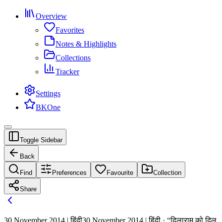
Overview
Favorites
Notes & Highlights
Collections
Tracker
Settings
BKOne
Toggle Sidebar
Back
Find
Preferences
Favourite
Collection
Share
30 November 2014 | हिंदी
30 November 2014 | हिंदी · “दिलाराम को दिल