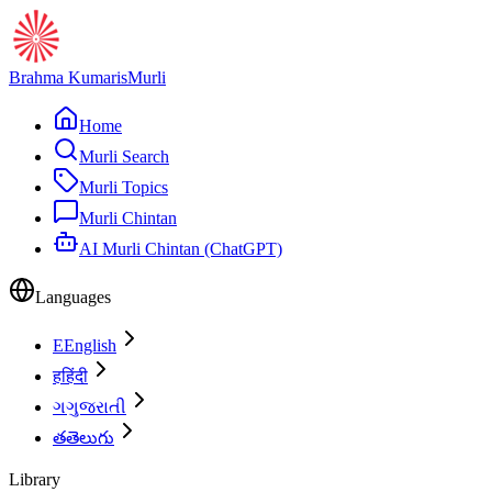
Brahma Kumaris
Murli
Home
Murli Search
Murli Topics
Murli Chintan
AI Murli Chintan (ChatGPT)
Languages
E
English
ह
हिंदी
ગ
ગુજરાતી
త
తెలుగు
Library