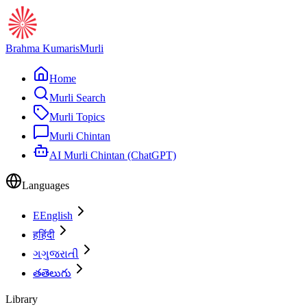
Brahma Kumaris
Murli
Home
Murli Search
Murli Topics
Murli Chintan
AI Murli Chintan (ChatGPT)
Languages
E
English
ह
हिंदी
ગ
ગુજરાતી
త
తెలుగు
Library