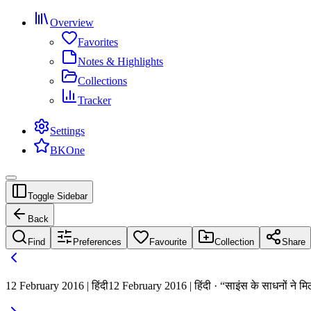
Overview
Favorites
Notes & Highlights
Collections
Tracker
Settings
BKOne
Toggle Sidebar
Back
Find
Preferences
Favourite
Collection
Share
12 February 2016 | हिंदी
12 February 2016 | हिंदी · “साइंस के साधनों ने मि