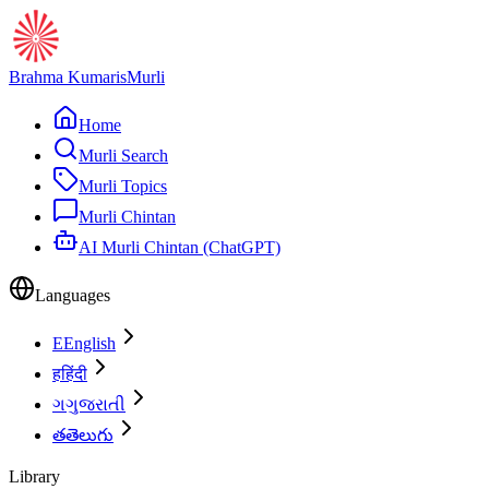
Brahma Kumaris
Murli
Home
Murli Search
Murli Topics
Murli Chintan
AI Murli Chintan (ChatGPT)
Languages
E
English
ह
हिंदी
ગ
ગુજરાતી
త
తెలుగు
Library