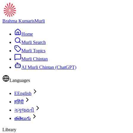
Brahma Kumaris
Murli
Home
Murli Search
Murli Topics
Murli Chintan
AI Murli Chintan (ChatGPT)
Languages
E
English
ह
हिंदी
ગ
ગુજરાતી
త
తెలుగు
Library