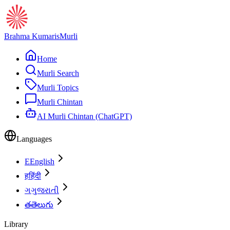
Brahma Kumaris
Murli
Home
Murli Search
Murli Topics
Murli Chintan
AI Murli Chintan (ChatGPT)
Languages
E
English
ह
हिंदी
ગ
ગુજરાતી
త
తెలుగు
Library