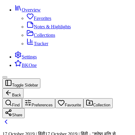
Overview
Favorites
Notes & Highlights
Collections
Tracker
Settings
BKOne
Toggle Sidebar
Back
Find
Preferences
Favourite
Collection
Share
17 October 2019 | हिंदी
17 October 2019 | हिंदी · "श्रेष्ठ वृत्ति से