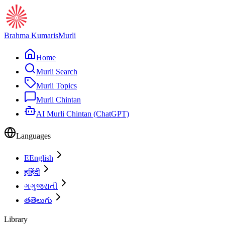
Brahma Kumaris
Murli
Home
Murli Search
Murli Topics
Murli Chintan
AI Murli Chintan (ChatGPT)
Languages
E
English
ह
हिंदी
ગ
ગુજરાતી
త
తెలుగు
Library