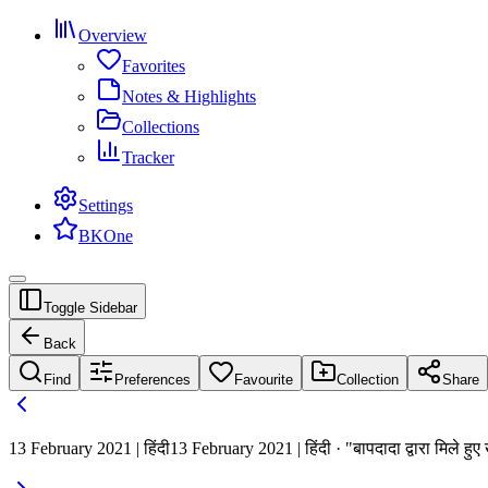
Overview
Favorites
Notes & Highlights
Collections
Tracker
Settings
BKOne
Toggle Sidebar
Back
Find
Preferences
Favourite
Collection
Share
13 February 2021 | हिंदी
13 February 2021 | हिंदी · "बापदादा द्वारा मिले हु