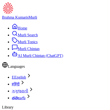
Brahma Kumaris
Murli
Home
Murli Search
Murli Topics
Murli Chintan
AI Murli Chintan (ChatGPT)
Languages
E
English
ह
हिंदी
ગ
ગુજરાતી
త
తెలుగు
Library