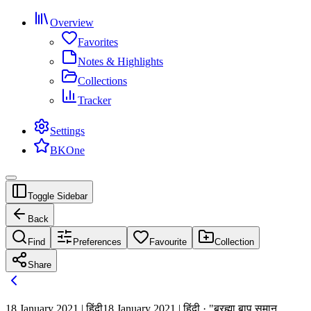
Overview
Favorites
Notes & Highlights
Collections
Tracker
Settings
BKOne
Toggle Sidebar
Back
Find
Preferences
Favourite
Collection
Share
18 January 2021 | हिंदी
18 January 2021 | हिंदी · "ब्रह्मा बाप समान