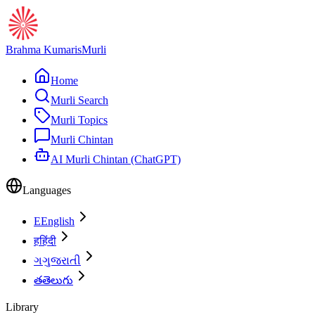
Brahma Kumaris
Murli
Home
Murli Search
Murli Topics
Murli Chintan
AI Murli Chintan (ChatGPT)
Languages
E
English
ह
हिंदी
ગ
ગુજરાતી
త
తెలుగు
Library