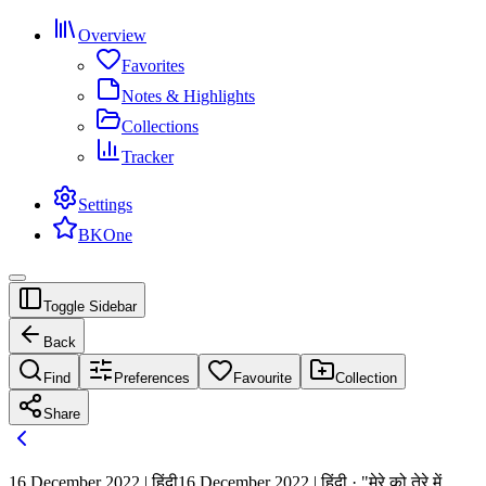
Overview
Favorites
Notes & Highlights
Collections
Tracker
Settings
BKOne
Toggle Sidebar
Back
Find
Preferences
Favourite
Collection
Share
16 December 2022 | हिंदी
16 December 2022 | हिंदी · "मेरे को तेरे में