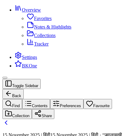
Overview
Favorites
Notes & Highlights
Collections
Tracker
Settings
BKOne
Toggle Sidebar
Back
Find
Contents
Preferences
Favourite
Collection
Share
15 November 2025 | हिंदी
15 November 2025 | हिंदी · “ज्वालामुखी