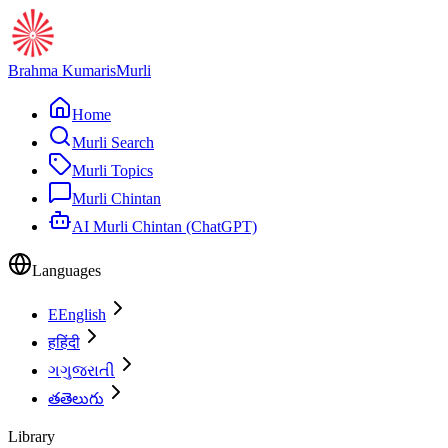
Brahma Kumaris
Murli
Home
Murli Search
Murli Topics
Murli Chintan
AI Murli Chintan (ChatGPT)
Languages
E
English
ह
हिंदी
ગ
ગુજરાતી
త
తెలుగు
Library