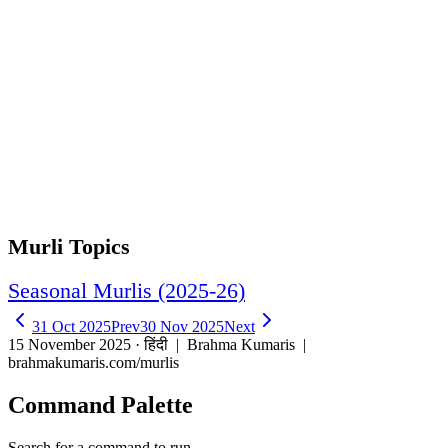
Murli Topics
Seasonal Murlis (2025-26)
31 Oct 2025
Prev
30 Nov 2025
Next
15 November 2025 · हिंदी
| Brahma Kumaris |
brahmakumaris.com/murlis
Command Palette
Search for a command to run...