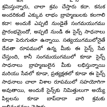
శ్రమిస్తున్నారు, చాలా శ్రమ చేస్తారు కదా. కనుక
అందరికంటే ఎక్కువ లాభం బ్రాహ్మణులకు కలగాలి
కదా! అందుకే ఎప్పటి నుండైతే సంగమయుగము
ప్రారంభమైందో, అప్పటి నుండి ఈ సైన్స్ సాధనాలు
కూడా పెరుగుతూ ఉన్నాయి. సత్యయుగములోనైతే
దేవతా రూపములో ఉన్న మీకు ఈ సైన్స్ సేవ
చేస్తుంది, కానీ సంగమయుగములో కూడా సైన్స్
సాధనాలు బ్రాహ్మణులైన మీకు లభిస్తున్నాయి
మరియు సేవలో కూడా, ప్రత్యక్షతలో కూడా ఈ సైన్స్
సాధనాలు చాలా విశాల రూపములో సహయోగిగా
అవుతాయి, అందుకే సైన్స్‌కు నిమిత్తులుగా అయ్యే
పిల్లలను కూడా బాప్‌‌దాదా వారి శ్రమకు
అభినందనలు చెప్తారు.