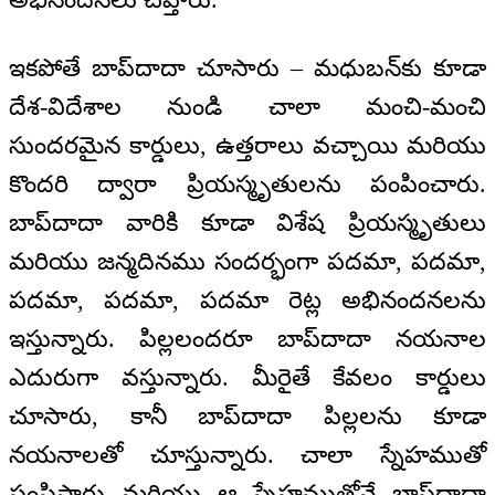
ఇకపోతే బాప్‌‌దాదా చూసారు – మధుబన్‌కు కూడా
దేశ-విదేశాల నుండి చాలా మంచి-మంచి
సుందరమైన కార్డులు, ఉత్తరాలు వచ్చాయి మరియు
కొందరి ద్వారా ప్రియస్మృతులను పంపించారు.
బాప్‌‌దాదా వారికి కూడా విశేష ప్రియస్మృతులు
మరియు జన్మదినము సందర్భంగా పదమా, పదమా,
పదమా, పదమా, పదమా రెట్ల అభినందనలను
ఇస్తున్నారు. పిల్లలందరూ బాప్‌‌దాదా నయనాల
ఎదురుగా వస్తున్నారు. మీరైతే కేవలం కార్డులు
చూసారు, కానీ బాప్‌‌దాదా పిల్లలను కూడా
నయనాలతో చూస్తున్నారు. చాలా స్నేహముతో
పంపిస్తారు మరియు ఆ స్నేహముతోనే బాప్‌‌దాదా