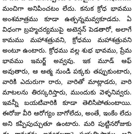
మంచిగా అనిపించటం లేదు. కనుక క్రోధ భావము
అంశమాత్రము కూడా ఉత్పన్నమవ్వకూడదు. ఏ
విధంగా బ్రహ్మచర్యముపై అటెన్షన్ పెడతారో, అలాగే
కామము మహాశత్రువని, క్రోధము మహాశత్రువని
అంటూ ఉంటారు. క్రోధము వల్ల శుభ భావము, ప్రేమ
భావము ఇమర్జ్ అవ్వవు. ఇక మూడ్ ఆఫ్
అవుతారు, ఆ ఆత్మ నుండి పక్కకు తప్పుకుంటారు,
వారికి ఎదురుగా రారు, వారితో మాట్లాడరు, వారి
మాటలను తిరస్కరిస్తారు, ముందుకు వెళ్ళనివ్వరు.
ఇవన్నీ బయటివారికి కూడా తెలిసిపోతుంటాయి.
ఈరోజు వీరి ఆరోగ్యం బాగోలేదు, అంతే, ఇంకేం లేదు
అని కప్పిపుచ్చుతూ ఉంటారు. మరి పుట్టినరోజుకు