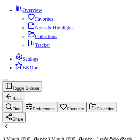
Overview
Favorites
Notes & Highlights
Collections
Tracker
Settings
BKOne
Toggle Sidebar
Back
Find
Preferences
Favourite
Collection
Share
3 March 2000 | తెలుగు
3 March 2000 | తెలుగు · ‘‘జన్మ దినం యొక్క