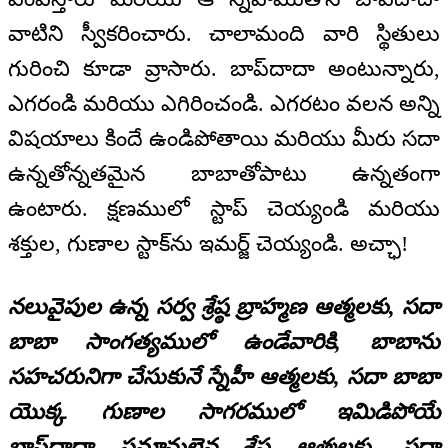
వాటిని స్వీకరించారు. చాలామంది వారి స్థితులు
గురించి కూడా వ్రాసారు. బాప్‌‌దాదా అంటున్నారు,
ఎగరండి మరియు ఎగిరించండి. ఎగరటం వలన అన్ని
విషయాలు కిందే ఉండిపోతాయి మరియు మీరు సదా
ఉన్నతోన్నతమైన బాబాతోపాటు ఉన్నతంగా
ఉంటారు. క్షణములో స్టాప్ చెయ్యండి మరియు
శక్తుల, గుణాల స్టాక్‌ను ఇమర్జ్ చెయ్యండి. అచ్ఛా!
నలువైపుల ఉన్న సర్వ శ్రేష్ఠ బ్రాహ్మణ ఆత్మలకు, సదా
బాబా సాంగత్యములో ఉండేవారికి, బాబాను
సహచరునిగా చేసుకునే స్నేహీ ఆత్మలకు, సదా బాబా
యొక్క గుణాల సాగరములో ఇమిడిపోయే
బాప్‌‌దాదా సమానులైన శ్రేష్ఠ ఆత్మలకు, సదా