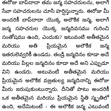
ఈరోజు బాప్‌‌దాదా తమ జన్మ సహచరులను, అలాగే
సేవా సహచరులను చూసి హర్షిస్తున్నారు. ఈరోజు మీ
అందరికీ బాప్‌‌దాదా యొక్క అలౌకిక జన్మ, అలాగే
జన్మ సహచరుల యొక్క జన్మదివసము గురించి
సంతోషము ఉంది, ఎందుకు? ఇటువంటి అతీతమైన
మరియు అతి ప్రియమైన అలౌకిక జన్మ
ఇతరులెవ్వరికీ ఉండదు. తండ్రి జన్మదినం కూడా అదే
మరియు పిల్లల జన్మదినం కూడా అదే అని ఎప్పుడూ
విని ఉండరు. అటువంటి అతీతమైన మరియు
ప్రియమైన అలౌకిక వజ్రతుల్య జన్మదినాన్ని ఈరోజు
మీరు జరుపుకుంటున్నారు. దీనితో పాటు అందరికీ
ఒక అతీతమైన మరియు ప్రియమైన స్థితి స్మృతిలో
ఉంది, అదేమిటంటే - ఈ అలౌకిక జన్మ ఎటువంటి