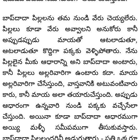
బాప్‌‌దాదా పిల్లలను తమ నుండి వేరు చెయ్యలేరు.
పిల్లలు కూడా వేరు అవ్వాలని అనుకోరు కానీ
అప్పుడప్పుడు మాయతో ఆటలాడుతూ,
ఆటలాడుతూ కొద్దిగా పక్కకు వెళ్ళిపోతారు. నేను
పిల్లలైన మీకు ఆధారాన్ని అని బాప్‌‌దాదా అంటారు,
కానీ పిల్లలు అల్లరివారిగా ఉంటారు కదా. మాయ
అల్లరివారిగా చేసేస్తుంది, వాస్తవానికి అటువంటివారు
కారు, కానీ మాయ అలా తయారుచేస్తుంది. అప్పుడు
ఆధారంగా ఉన్నవారి నుండి పక్కకు వచ్చేసేలా
చేస్తుంది. అయినా కూడా బాప్‌‌దాదా ఆధారముగా
అయ్యి మళ్ళీ సమీపముగా తీసుకువస్తారు.
బాప్‌‌దాదా పిల్లలందరినీ అడుగుతారు - ప్రతి ఒక్కరూ