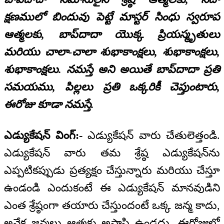
క్షణములో బిందువు పెట్టే మాస్టర్ సింధు స్వరూప
ఆత్మలకు, బాప్‌‌దాదా యొక్క ప్రియస్మృతులు
మరియు చాలా-చాలా శుభాకాంక్షలు, శుభాకాంక్షలు,
శుభాకాంక్షలు. నమస్తే అని అయితే బాప్‌‌దాదా ప్రతి
సమయము, పిల్లలు ప్రతి ఒక్కరికీ చెప్తుంటారు,
ఈరోజు కూడా నమస్తే.
ఎడ్యుకేషన్ వింగ్:-
ఎడ్యుకేషన్ వారు చేతులెత్తండి.
ఎడ్యుకేషన్ వారు తమ శ్రేష్ఠ ఎడ్యుకేషన్‌ను
ఎప్పటికప్పుడు ప్రత్యక్షం చేస్తున్నారు మరియు చేస్తూ
ఉండండి ఎందుకంటే ఈ ఎడ్యుకేషన్ మానవుడిని
ఎంత శ్రేష్ఠంగా తయారు చేస్తుందంటే ఒక్క జన్మ కాదు,
అనేక జన్మలు ఆత్మకు అప్రాప్తి ఉండదు. ఈరోజుల్లో