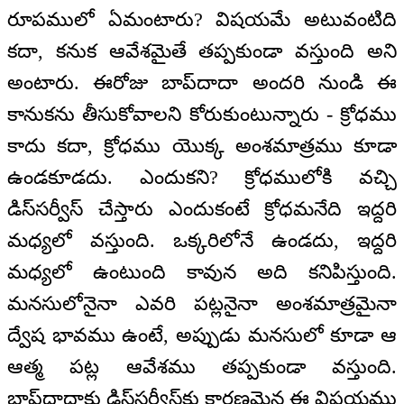
రూపములో ఏమంటారు? విషయమే అటువంటిది
కదా, కనుక ఆవేశమైతే తప్పకుండా వస్తుంది అని
అంటారు. ఈరోజు బాప్‌‌దాదా అందరి నుండి ఈ
కానుకను తీసుకోవాలని కోరుకుంటున్నారు - క్రోధము
కాదు కదా, క్రోధము యొక్క అంశమాత్రము కూడా
ఉండకూడదు. ఎందుకని? క్రోధములోకి వచ్చి
డిస్‌సర్వీస్ చేస్తారు ఎందుకంటే క్రోధమనేది ఇద్దరి
మధ్యలో వస్తుంది. ఒక్కరిలోనే ఉండదు, ఇద్దరి
మధ్యలో ఉంటుంది కావున అది కనిపిస్తుంది.
మనసులోనైనా ఎవరి పట్లనైనా అంశమాత్రమైనా
ద్వేష భావము ఉంటే, అప్పుడు మనసులో కూడా ఆ
ఆత్మ పట్ల ఆవేశము తప్పకుండా వస్తుంది.
బాప్‌‌దాదాకు డిస్‌సర్వీస్‌కు కారణమైన ఈ విషయము