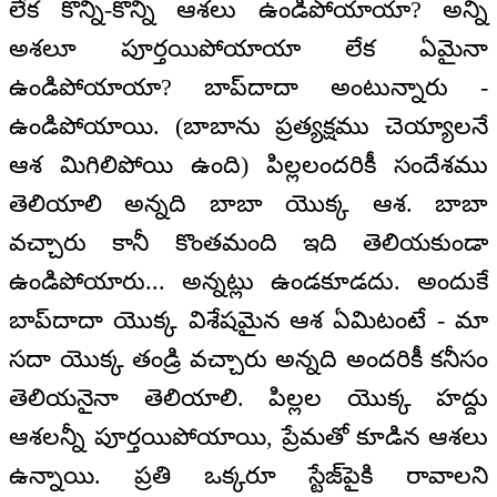
లేక కొన్ని-కొన్ని ఆశలు ఉండిపోయాయా? అన్ని
అశలూ పూర్తయిపోయాయా లేక ఏమైనా
ఉండిపోయాయా? బాప్‌‌దాదా అంటున్నారు -
ఉండిపోయాయి. (బాబాను ప్రత్యక్షము చెయ్యాలనే
ఆశ మిగిలిపోయి ఉంది) పిల్లలందరికీ సందేశము
తెలియాలి అన్నది బాబా యొక్క ఆశ. బాబా
వచ్చారు కానీ కొంతమంది ఇది తెలియకుండా
ఉండిపోయారు... అన్నట్లు ఉండకూడదు. అందుకే
బాప్‌‌దాదా యొక్క విశేషమైన ఆశ ఏమిటంటే - మా
సదా యొక్క తండ్రి వచ్చారు అన్నది అందరికీ కనీసం
తెలియనైనా తెలియాలి. పిల్లల యొక్క హద్దు
ఆశలన్నీ పూర్తయిపోయాయి, ప్రేమతో కూడిన ఆశలు
ఉన్నాయి. ప్రతి ఒక్కరూ స్టేజ్‌పైకి రావాలని