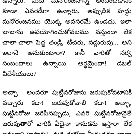
ఉన్నారు. మీకు మనోరంజనాన్ని అందించడానికి
కూడా ఎవరెడీగా ఉన్నారు. అప్పుడిక హద్దు
మనోరంజనము యొక్క అవసరమే ఉండదు. ఇలా
బాబాను ఉపయోగించుకోవటము వస్తుందా లేక
చాలా-చాలా పెద్ద తండ్రి, టీచరు, సద్గురువు... అని
ఇలానే అనుకుంటారా? కానీ వారితో సర్వ
సంబంధాలు ఉన్నాయి. అర్థమైందా! డబల్
విదేశీయులు?
అచ్ఛా - అందరూ పుట్టినరోజును జరుపుకోవటానికి
వచ్చారు కదా! జరుపుకోవాలి కదా! అచ్ఛా,
పుట్టినరోజు జరిపినప్పుడు, ఎవరి పుట్టినరోజునైతే
జరుపుతారో వారికి ఏదైనా కానుకను ఇస్తారా లేక