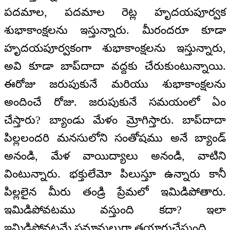
పదమాల, పదమాల రెట్ల హృదయపూర్వక
శుభాకాంక్షలను ఇస్తున్నారు. మీరందరూ కూడా
హృదయపూర్వకంగా శుభాకాంక్షలను ఇస్తున్నారు,
అవి కూడా బాప్‌‌దాదా వద్దకు చేరుకుంటున్నాయి.
ఈరోజు జరుపుకునే మరియు శుభాకాంక్షలను
అందించే రోజు. జరుపుకునే సమయంలో ఏం
చేస్తారు? బ్యాండు మేళం మ్రోగిస్తారు. బాప్‌‌దాదా
పిల్లలందరి మనసులోని సంతోషము అనే బ్యాండ్
అనండి, మేళ వాయిద్యాలు అనండి, వాటిని
వింటున్నారు. భక్తులేమో పిలుస్తూ ఉన్నారు కానీ
పిల్లలైన మీరు తండ్రి ప్రేమలో ఇమిడిపోతారు.
ఇమిడిపోవటము వస్తుంది కదా? ఇలా
ఇమిడిపోవటమే సమానులుగా తయారుచేస్తుంది.