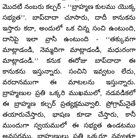
మొదటి నంబరు కల్చర్ - ‘‘బ్రాహ్మణ కులము యొక్క
సభ్యత’’. బాప్‌‌దాదా చూసారు, దాదీ కానుకను
ఇస్తారు కదా, అందులో ఒక చిన్న సంచి ఉంటుంది,
దానిపై ఇలా వ్రాసి ఉంటుంది - ‘‘తక్కువగా
మాట్లాడండి, నెమ్మదిగా మాట్లాడండి, మధురంగా
మాట్లాడండి.’’ కనుక ఈరోజు బాప్‌‌దాదా ఈ
కానుకను ఇస్తున్నారు. సంచిని ఇవ్వటం లేదు,
వరదానముగా ఈ మాటలను ఇస్తున్నారు.
బ్రాహ్మణుల ప్రతి ఒక్కరి ముఖములో, నడవడికలో
ఈ బ్రాహ్మణ కల్చర్ ప్రత్యక్షమవ్వాలి. ప్రోగ్రామ్‌నైతే
తయారుచేస్తారు, భాషణ కూడా చేస్తారు, కానీ
ముందుగా స్వయములో ఈ సభ్యత ఉండటము
అవసరము. బ్రాహ్మణులు ప్రతి ఒక్కరూ నవ్వుతూ