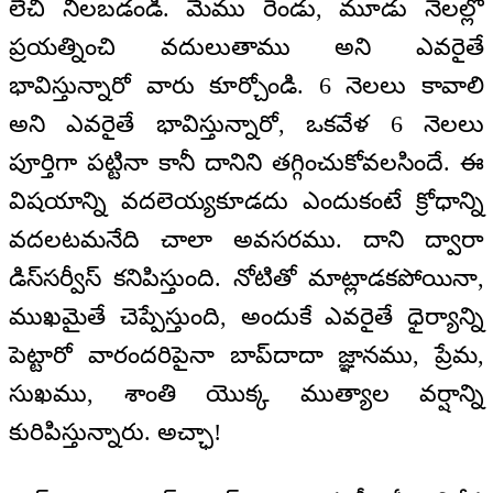
లేచి నిలబడండి. మేము రెండు, మూడు నెలల్లో
ప్రయత్నించి వదులుతాము అని ఎవరైతే
భావిస్తున్నారో వారు కూర్చోండి. 6 నెలలు కావాలి
అని ఎవరైతే భావిస్తున్నారో, ఒకవేళ 6 నెలలు
పూర్తిగా పట్టినా కానీ దానిని తగ్గించుకోవలసిందే. ఈ
విషయాన్ని వదలెయ్యకూడదు ఎందుకంటే క్రోధాన్ని
వదలటమనేది చాలా అవసరము. దాని ద్వారా
డిస్‌సర్వీస్ కనిపిస్తుంది. నోటితో మాట్లాడకపోయినా,
ముఖమైతే చెప్పేస్తుంది, అందుకే ఎవరైతే ధైర్యాన్ని
పెట్టారో వారందరిపైనా బాప్‌‌దాదా జ్ఞానము, ప్రేమ,
సుఖము, శాంతి యొక్క ముత్యాల వర్షాన్ని
కురిపిస్తున్నారు. అచ్ఛా!