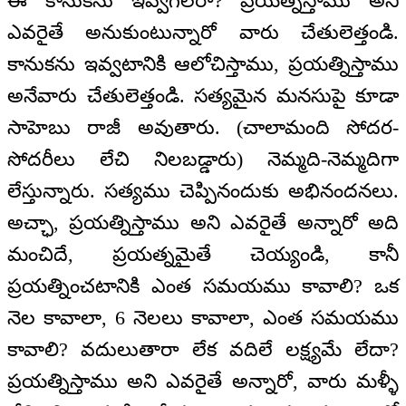
ఈ కానుకను ఇవ్వగలరా? ప్రయత్నిస్తాము అని
ఎవరైతే అనుకుంటున్నారో వారు చేతులెత్తండి.
కానుకను ఇవ్వటానికి ఆలోచిస్తాము, ప్రయత్నిస్తాము
అనేవారు చేతులెత్తండి. సత్యమైన మనసుపై కూడా
సాహెబు రాజీ అవుతారు. (చాలామంది సోదర-
సోదరీలు లేచి నిలబడ్డారు) నెమ్మది-నెమ్మదిగా
లేస్తున్నారు. సత్యము చెప్పినందుకు అభినందనలు.
అచ్ఛా, ప్రయత్నిస్తాము అని ఎవరైతే అన్నారో అది
మంచిదే, ప్రయత్నమైతే చెయ్యండి, కానీ
ప్రయత్నించటానికి ఎంత సమయము కావాలి? ఒక
నెల కావాలా, 6 నెలలు కావాలా, ఎంత సమయము
కావాలి? వదులుతారా లేక వదిలే లక్ష్యమే లేదా?
ప్రయత్నిస్తాము అని ఎవరైతే అన్నారో, వారు మళ్ళీ