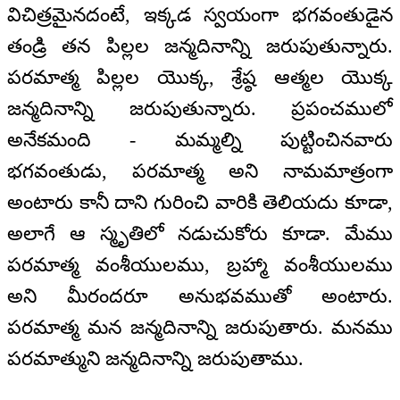
విచిత్రమైనదంటే, ఇక్కడ స్వయంగా భగవంతుడైన
తండ్రి తన పిల్లల జన్మదినాన్ని జరుపుతున్నారు.
పరమాత్మ పిల్లల యొక్క, శ్రేష్ఠ ఆత్మల యొక్క
జన్మదినాన్ని జరుపుతున్నారు. ప్రపంచములో
అనేకమంది - మమ్మల్ని పుట్టించినవారు
భగవంతుడు, పరమాత్మ అని నామమాత్రంగా
అంటారు కానీ దాని గురించి వారికి తెలియదు కూడా,
అలాగే ఆ స్మృతిలో నడుచుకోరు కూడా. మేము
పరమాత్మ వంశీయులము, బ్రహ్మా వంశీయులము
అని మీరందరూ అనుభవముతో అంటారు.
పరమాత్మ మన జన్మదినాన్ని జరుపుతారు. మనము
పరమాత్ముని జన్మదినాన్ని జరుపుతాము.