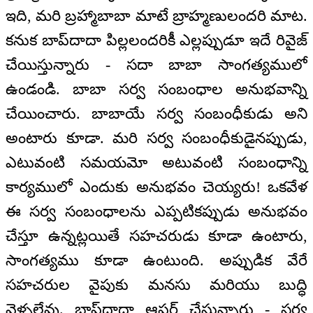
ఇది, మరి బ్రహ్మాబాబా మాటే బ్రాహ్మణులందరి మాట.
కనుక బాప్‌‌దాదా పిల్లలందరికీ ఎల్లప్పుడూ ఇదే రివైజ్
చేయిస్తున్నారు - సదా బాబా సాంగత్యములో
ఉండండి. బాబా సర్వ సంబంధాల అనుభవాన్ని
చేయించారు. బాబాయే సర్వ సంబంధీకుడు అని
అంటారు కూడా. మరి సర్వ సంబంధీకుడైనప్పుడు,
ఎటువంటి సమయమో అటువంటి సంబంధాన్ని
కార్యములో ఎందుకు అనుభవం చెయ్యరు! ఒకవేళ
ఈ సర్వ సంబంధాలను ఎప్పటికప్పుడు అనుభవం
చేస్తూ ఉన్నట్లయితే సహచరుడు కూడా ఉంటారు,
సాంగత్యము కూడా ఉంటుంది. అప్పుడిక వేరే
సహచరుల వైపుకు మనసు మరియు బుద్ధి
వెళ్ళలేవు. బాప్‌‌దాదా ఆఫర్ చేస్తున్నారు - సర్వ