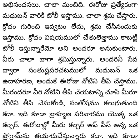
అభినందనలు. చాలా మంచిది. ఈరోజు ప్రత్యేకంగా
మధుబన్ వారికి టోలీ ఇస్తాము. చాలా శ్రమ చేస్తారు.
క్రోధం గురించి ఇవ్వటం లేదు, శ్రమ చేసినందుకు
ఇస్తాము. క్రోధం విషయములో చేతులెత్తాము కాబట్టి
టోలీ ఇస్తున్నారేమో అని అందరూ అనుకుంటారు.
వీరు చాలా బాగా శ్రమిస్తున్నారు. అందరినీ సేవ
ద్వారా సంతుష్టపరచటములో మధుబన్ ఒక
ఉదాహరణ, అందుకే ఈరోజు నోటిని తీపి చేస్తాము.
మీరందరూ వీరి నోటిని తీపి చేయటాన్ని చూసి మీరూ
నోటిని తీపి చేసుకోండి, సంతోషము కలుగుతుంది
కదా. ఇది కూడా బ్రాహ్మణ పరివారము యొక్క ఒక
కల్చర్. ఈరోజుల్లో మీరు కల్చర్ ఆఫ్ పీస్ అన్న ఒక
ప్రోగ్రామ్‌ను తయారుచేస్తున్నారు కదా. ఇది కూడా