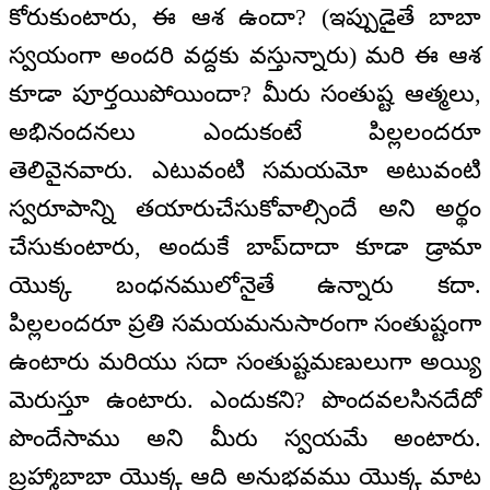
కోరుకుంటారు, ఈ ఆశ ఉందా? (ఇప్పుడైతే బాబా
స్వయంగా అందరి వద్దకు వస్తున్నారు) మరి ఈ ఆశ
కూడా పూర్తయిపోయిందా? మీరు సంతుష్ట ఆత్మలు,
అభినందనలు ఎందుకంటే పిల్లలందరూ
తెలివైనవారు. ఎటువంటి సమయమో అటువంటి
స్వరూపాన్ని తయారుచేసుకోవాల్సిందే అని అర్థం
చేసుకుంటారు, అందుకే బాప్‌‌దాదా కూడా డ్రామా
యొక్క బంధనములోనైతే ఉన్నారు కదా.
పిల్లలందరూ ప్రతి సమయమనుసారంగా సంతుష్టంగా
ఉంటారు మరియు సదా సంతుష్టమణులుగా అయ్యి
మెరుస్తూ ఉంటారు. ఎందుకని? పొందవలసినదేదో
పొందేసాము అని మీరు స్వయమే అంటారు.
బ్రహ్మాబాబా యొక్క ఆది అనుభవము యొక్క మాట