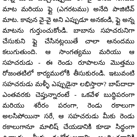
మాట మరియు ఫ్లై (ఎగరటము) అనేది పాజిటివ్
మాట. కావున వై-వై అని ఎప్పుడూ అనకండి, ఫ్లై అన్న
మాటను గుర్తుంచుకోండి. బాబాను సహచరునిగా
చేసుకుని ఫ్లై చేసినట్లయితే చాలా ఆనందము
కలుగుతుంది. ఆ సాంగత్యము మరియు ఆ
సహచరుడు - ఈ రెండు రూపాలను మొత్తము
రోజంతటిలో కార్యములోకి తీసుకురండి. ఇటువంటి
సహచరుడు మళ్ళీ ఎప్పుడైనా లభిస్తారా? బాప్‌‌దాదా
ఎంతవరకు చెప్తున్నారంటే - ఒకవేళ బుద్ధిపరంగా
మరియు శరీరం పరంగా, రెండు రకాలుగా
అలసిపోయినా సరే, ఆ సహచరుడు మీకు రెండు
రకాలుగానూ మాలిష్ చేయడానికి కూడా సిద్ధంగా