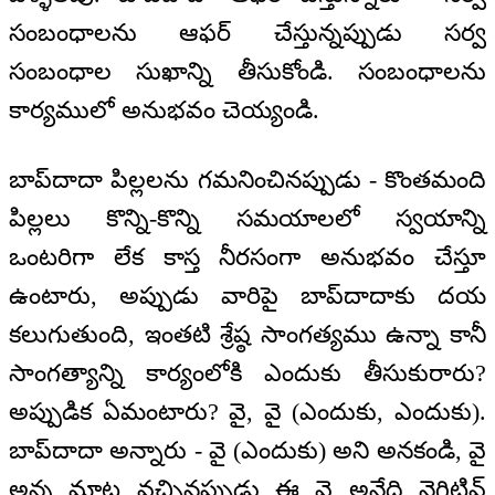
సంబంధాలను ఆఫర్ చేస్తున్నప్పుడు సర్వ
సంబంధాల సుఖాన్ని తీసుకోండి. సంబంధాలను
కార్యములో అనుభవం చెయ్యండి.
బాప్‌‌దాదా పిల్లలను గమనించినప్పుడు - కొంతమంది
పిల్లలు కొన్ని-కొన్ని సమయాలలో స్వయాన్ని
ఒంటరిగా లేక కాస్త నీరసంగా అనుభవం చేస్తూ
ఉంటారు, అప్పుడు వారిపై బాప్‌‌దాదాకు దయ
కలుగుతుంది, ఇంతటి శ్రేష్ఠ సాంగత్యము ఉన్నా కానీ
సాంగత్యాన్ని కార్యంలోకి ఎందుకు తీసుకురారు?
అప్పుడిక ఏమంటారు? వై, వై (ఎందుకు, ఎందుకు).
బాప్‌‌దాదా అన్నారు - వై (ఎందుకు) అని అనకండి, వై
అన్న మాట వచ్చినప్పుడు ఈ వై అనేది నెగిటివ్