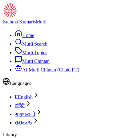
Brahma Kumaris
Murli
Home
Murli Search
Murli Topics
Murli Chintan
AI Murli Chintan (ChatGPT)
Languages
E
English
ह
हिंदी
ગ
ગુજરાતી
త
తెలుగు
Library