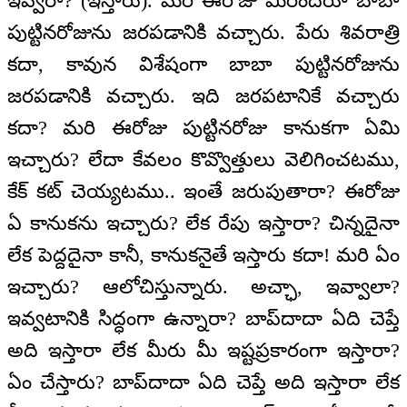
ఇవ్వరా? (ఇస్తారు). మరి ఈరోజు మీరందరూ బాబా
పుట్టినరోజును జరపడానికి వచ్చారు. పేరు శివరాత్రి
కదా, కావున విశేషంగా బాబా పుట్టినరోజును
జరపడానికి వచ్చారు. ఇది జరపటానికే వచ్చారు
కదా? మరి ఈరోజు పుట్టినరోజు కానుకగా ఏమి
ఇచ్చారు? లేదా కేవలం కొవ్వొత్తులు వెలిగించటము,
కేక్ కట్ చెయ్యటము.. ఇంతే జరుపుతారా? ఈరోజు
ఏ కానుకను ఇచ్చారు? లేక రేపు ఇస్తారా? చిన్నదైనా
లేక పెద్దదైనా కానీ, కానుకనైతే ఇస్తారు కదా! మరి ఏం
ఇచ్చారు? ఆలోచిస్తున్నారు. అచ్ఛా, ఇవ్వాలా?
ఇవ్వటానికి సిద్ధంగా ఉన్నారా? బాప్‌‌దాదా ఏది చెప్తే
అది ఇస్తారా లేక మీరు మీ ఇష్టప్రకారంగా ఇస్తారా?
ఏం చేస్తారు? బాప్‌‌దాదా ఏది చెప్తే అది ఇస్తారా లేక