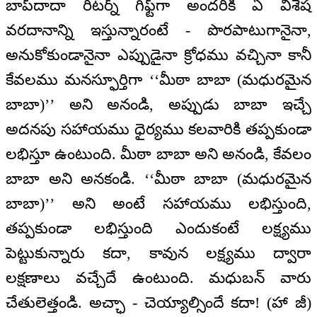
బాప్‌‌దాదా రిటర్న్ గిఫ్ట్‌గా అందరికీ ఏ విశేష
వరదానాన్ని ఇస్తున్నారంటే - పొరపాటుగానైనా,
అనుకోకుండానైనా ఎప్పుడైనా క్రోధము వచ్చినా కానీ
కేవలము మనస్ఫూర్తిగా ‘‘మీఠా బాబా (మధురమైన
బాబా)’’ అని అనండి, అప్పుడు బాబా ఇచ్చే
అదనపు సహాయము ధైర్యము కలవారికి తప్పకుండా
లభిస్తూ ఉంటుంది. మీఠా బాబా అని అనండి, కేవలం
బాబా అని అనకండి. ‘‘మీఠా బాబా (మధురమైన
బాబా)’’ అని అంటే సహాయము లభిస్తుంది,
తప్పకుండా లభిస్తుంది ఎందుకంటే లక్ష్యము
పెట్టుకున్నారు కదా, కావున లక్ష్యము ద్వారా
లక్షణాలు వచ్చేదే ఉంటుంది. మధుబన్ వారు
చేతులెత్తండి. అచ్ఛా - చెయ్యాల్సిందే కదా! (హా జీ)