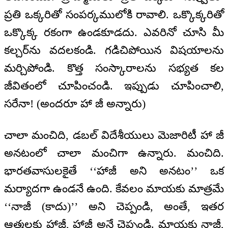
ప్రతి ఒక్కరితో సంపర్కములోకి రావాలి. ఒక్కొక్కరితో
ఒక్కొక్క రకంగా ఉండకూడదు. ఎవరినో చూసి మీ
కల్చర్‌ను వదలకండి. గడిచిపోయిన విషయాలను
మర్చిపోండి. కొత్త సంస్కారాలను సభ్యత కల
జీవితంలో చూపించండి. ఇప్పుడు చూపించాలి,
సరేనా! (అందరూ హా జీ అన్నారు)
చాలా మంచిది, డబల్ విదేశీయులు మెజారిటీ హా జీ
అనటంలో చాలా మంచిగా ఉన్నారు. మంచిది.
భారతవాసులకైతే ‘‘హాజీ అని అనటం’’ ఒక
మర్యాదగా ఉండనే ఉంది. కేవలం మాయకు మాత్రమే
‘‘నాజీ (కాదు)’’ అని చెప్పండి, అంతే, ఇతర
ఆత్మలకు హాజీ, హాజీ అనే చెప్పండి. మాయకు నాజీ,