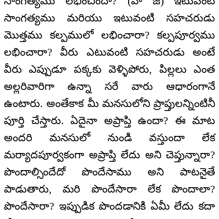
సాంగత్యము లభించిందా? (హా జీ) ఇటువంటి
సాంగత్యము మరియు ఇటువంటి సహచరుడు
మొత్తము కల్పములో లభించారా? కల్పపూర్వము
లభించారా? వీరు ఎటువంటి సహచరుడు అంటే
వీరు ఎప్పుడూ పక్కకు వెళ్ళిపోరు, పిల్లలు ఎంత
అల్లరివారిగా ఉన్నా సరే వారు ఆధారంగానే
ఉంటారు. అంతేకాక మీ మనసులోని ప్రాప్తులన్నింటినీ
పూర్తి చేస్తారు. ఏదైనా అప్రాప్తి ఉందా? ఈ మాట
అందరి మనసులో నుండి వస్తుందా లేక
మర్యాదపూర్వకంగా అప్రాప్తి లేదు అని చెప్తున్నారా?
పొందాల్సిందేదో పొందేసాము అని పాటనైతే
పాడుతారు, మరి పొందేసారా లేక పొందాలా?
పొందేసారా? ఇప్పుడిక పొందడానికి ఏమీ లేదు కదా