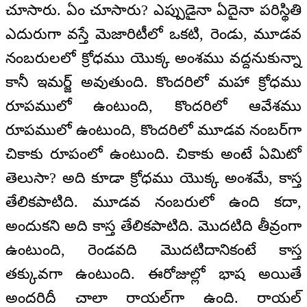
చూసారు. ఏం చూసారు? ఎప్పుడైనా ఏదైనా పరిస్థితి
ఎదురుగా వస్తే మెజారిటీలో ఒకటి, రెండు, మూడవ
నంబరులలో క్రోధము యొక్క అంశము వద్దనుకున్నా
కానీ ఇమర్జ్ అవుతుంది. కొందరిలో మహా క్రోధము
రూపములో ఉంటుంది, కొందరిలో ఆవేశము
రూపములో ఉంటుంది, కొందరిలో మూడవ నంబర్‌గా
చికాకు రూపంలో ఉంటుంది. చికాకు అంటే ఏమిటో
తెలుసా? అది కూడా క్రోధము యొక్క అంశమే, కాస్త
తేలికపాటిది. మూడవ నంబరులో ఉంది కదా,
అందుకని అది కాస్త తేలికపాటిది. మొదటిది తీవ్రంగా
ఉంటుంది, రెండవది మొదటిదానికంటే కాస్త
తక్కువగా ఉంటుంది. ఈరోజుల్లో భాష అయితే
అందరిదీ చాలా రాయల్‌గా ఉంది. రాయల్