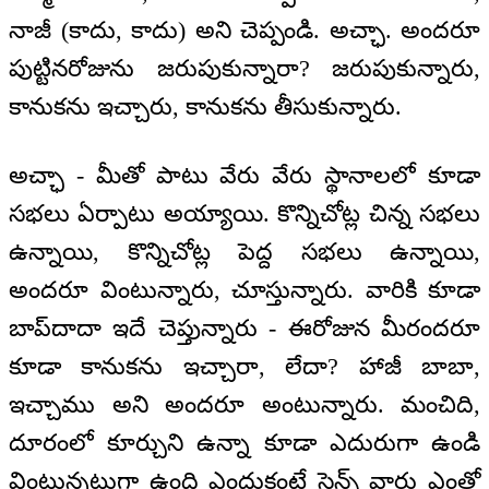
నాజీ (కాదు, కాదు) అని చెప్పండి. అచ్ఛా. అందరూ
పుట్టినరోజును జరుపుకున్నారా? జరుపుకున్నారు,
కానుకను ఇచ్చారు, కానుకను తీసుకున్నారు.
అచ్ఛా - మీతో పాటు వేరు వేరు స్థానాలలో కూడా
సభలు ఏర్పాటు అయ్యాయి. కొన్నిచోట్ల చిన్న సభలు
ఉన్నాయి, కొన్నిచోట్ల పెద్ద సభలు ఉన్నాయి,
అందరూ వింటున్నారు, చూస్తున్నారు. వారికి కూడా
బాప్‌‌దాదా ఇదే చెప్తున్నారు - ఈరోజున మీరందరూ
కూడా కానుకను ఇచ్చారా, లేదా? హాజీ బాబా,
ఇచ్చాము అని అందరూ అంటున్నారు. మంచిది,
దూరంలో కూర్చుని ఉన్నా కూడా ఎదురుగా ఉండి
వింటున్నట్లుగా ఉంది ఎందుకంటే సైన్స్ వారు ఎంతో