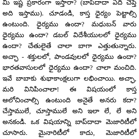
మీ ఇష్ట ప్రకారంగా ఇస్తారా? (బాప్‌‌దాదా ఏది చెప్తే
అది ఇస్తాము). చూడండి, కాస్త ధైర్యం పెట్టాల్సి
ఉంటుంది. ధైర్యము ఉందా? మధుబన్ వారు
ధైర్యము ఉందా? డబల్ విదేశీయులలో ధైర్యము
ఉందా? చేతులైతే చాలా బాగా ఎత్తుతున్నారు.
అచ్ఛా - శక్తులలో, పాండవులలో ధైర్యము ఉందా?
భారతవాసులలో ధైర్యము ఉందా? చాలా మంచిది.
ఇవే బాబాకు శుభాకాంక్షలుగా లభించాయి. అచ్ఛా,
మరి వినిపించాలా! ఈ విషయంలో కాస్త
ఆలోచించాల్సి ఉంటుంది అనైతే అనరు కదా?
చేస్తాములే, చూస్తాములే అని ఇలా లే, లే అని
అనకండి. ఒక విషయాన్ని బాప్‌‌దాదా మెజారిటీలో
చూసారు. మైనారిటీలో కాదు, మెజారిటీలో