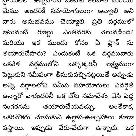
స్థాయిలలో ఉన్నవారిని ఒకచోట కలపాలి మరియు
మేము అందరికీ సహయోగులుగా అవ్వాలి అని
వారు అనుభవము చెయ్యాలి. ప్రతి వర్గములో
ఇటువంటి రిజల్టు ఎంతవరకు వెలువడింది?
మరియు ఇక ముందు కోసం ఏ ప్లాన్ ను
తయారుచేసారు? ఎందుకంటే ఒక వర్గమువారు
ఒకవేళ వర్గములోని ఒక్కొక్కరినీ లక్ష్యముగా
పెట్టుకుని సమీపంగా తీసుకువచ్చినట్లయితే అప్పుడు
అన్ని వర్గాలలోని సమీప సహయోగులు ఎవరైతే
ఉన్నారో వారందరినీ ఒక చోట సమావేశం చేసి పెద్ద
సంగఠనను తయారుచేయవచ్చు. అంతేకాక,
ఒకరినొకరు చూసుకుని ఉల్లాస-ఉత్సాహాలు కూడా
వస్తాయి. ఇప్పుడు వేరు-వేరుగా ఉన్నారు. ఒక