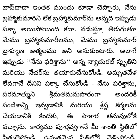
బాప్‌దాదా ఇంతక ముందు కూడా చెప్పారు, నేను
బ్రహ్మాకుమారిని లేక బ్రహ్మాకుమార్‌ను అన్నది ఇప్పుడు
పక్కా అయిపోయింది కదా. నడుస్తూ, తిరుగుతూ
మేము బ్రహ్మాకుమారీలము, మేము బ్రహ్మాకుమార్
బ్రాహ్మణ ఆత్మలము అని అనుకుంటారు. అలాగే
ఇప్పుడు ‘‘నేను ఫరిశ్తాను’’ అన్న న్యాచురల్ స్మృతిని
మరియు నేచర్‌ను తయారుచేసుకోండి. అమృతవేళ
లేవగానే దీనిని పక్కా చేసుకోండి - నేను ఫరిశ్తాను,
పరమాత్ముని శ్రీమతమనుసారంగా అందరికీ
సందేశాన్ని ఇవ్వడానికి మరియు శ్రేష్ఠ కర్మలను
చేయడానికి కిందకు, ఈ సాకార తనువులోకి
వచ్చాను. కార్యము పూర్తవ్వగానే మీ శాంతి స్థితిలో
స్థితులైపోండి. ఉన్నతమైన స్థితిలోకి వెళ్ళిపోండి.