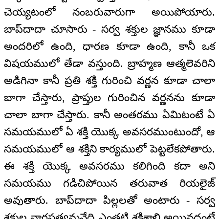
చెయ్యటంలో నంబరువారుగా అయిపోయారు.
బాప్‌దాదా చూసారు - సర్వ శక్తుల జ్ఞానము కూడా
అందరిలో ఉంది, ధారణ కూడా ఉంది, కానీ ఒక
విషయములో తేడా వస్తుంది. బ్రాహ్మణ ఆత్మలెవరిని
అడిగినా కానీ ప్రతి శక్తి గురించి వర్ణన కూడా చాలా
బాగా చేస్తారు, ప్రాప్తుల గురించిన వర్ణనను కూడా
చాలా బాగా చేస్తారు. కానీ అంతరము ఏమిటంటే ఏ
సమయములో ఏ శక్తి యొక్క అవసరముంటుందో, ఆ
సమయములో ఆ శక్తిని కార్యములో పెట్టలేకపోతారు.
ఈ శక్తి యొక్క అవసరము కలిగింది కదా అని
సమయము గడిచిపోయిన తరువాత రియలైజ్
అవుతారు. బాప్‌దాదా పిల్లలతో అంటారు - సర్వ
శక్తుల వారసత్వమనేది ఎంతటి శక్తిశాలి అయినదంటే