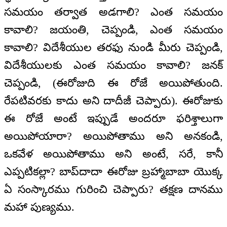
సమయం తర్వాత అడగాలి? ఎంత సమయం
కావాలి? జయంతి, చెప్పండి, ఎంత సమయం
కావాలి? విదేశీయుల తరఫు నుండి మీరు చెప్పండి,
విదేశీయులకు ఎంత సమయం కావాలి? జనక్
చెప్పండి, (ఈరోజుది ఈ రోజే అయిపోతుంది.
రేపటివరకు కాదు అని దాదీజీ చెప్పారు). ఈరోజుకు
ఈ రోజే అంటే ఇప్పుడే అందరూ ఫరిశ్తాలుగా
అయిపోయారా? అయిపోతాము అని అనకండి,
ఒకవేళ అయిపోతాము అని అంటే, సరే, కానీ
ఎప్పటికల్లా? బాప్‌దాదా ఈరోజు బ్రహ్మాబాబా యొక్క
ఏ సంస్కారము గురించి చెప్పారు? తక్షణ దానము
మహా పుణ్యము.