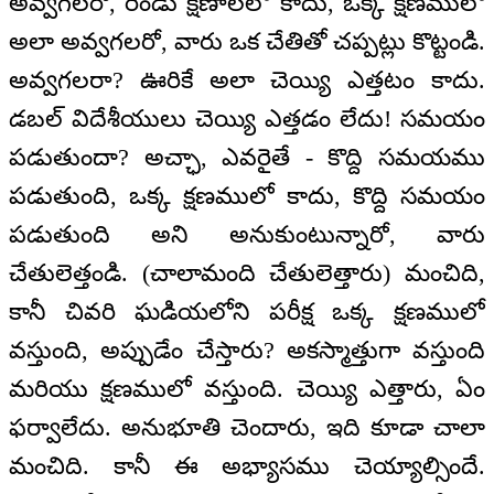
అవ్వగలరో, రెండు క్షణాలలో కాదు, ఒక్క క్షణములో
అలా అవ్వగలరో, వారు ఒక చేతితో చప్పట్లు కొట్టండి.
అవ్వగలరా? ఊరికే అలా చెయ్యి ఎత్తటం కాదు.
డబల్ విదేశీయులు చెయ్యి ఎత్తడం లేదు! సమయం
పడుతుందా? అచ్ఛా, ఎవరైతే - కొద్ది సమయము
పడుతుంది, ఒక్క క్షణములో కాదు, కొద్ది సమయం
పడుతుంది అని అనుకుంటున్నారో, వారు
చేతులెత్తండి. (చాలామంది చేతులెత్తారు) మంచిది,
కానీ చివరి ఘడియలోని పరీక్ష ఒక్క క్షణములో
వస్తుంది, అప్పుడేం చేస్తారు? అకస్మాత్తుగా వస్తుంది
మరియు క్షణములో వస్తుంది. చెయ్యి ఎత్తారు, ఏం
ఫర్వాలేదు. అనుభూతి చెందారు, ఇది కూడా చాలా
మంచిది. కానీ ఈ అభ్యాసము చెయ్యాల్సిందే.