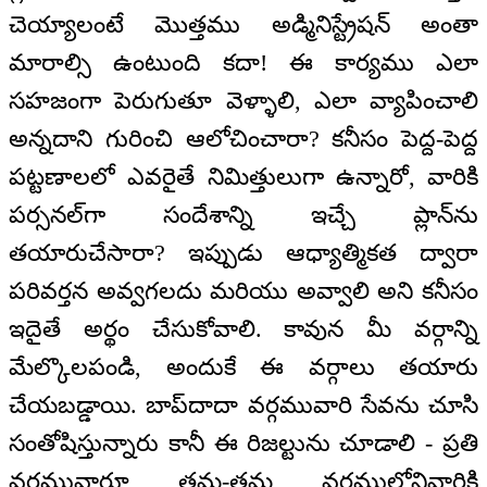
చెయ్యాలంటే మొత్తము అడ్మినిస్ట్రేషన్ అంతా
మారాల్సి ఉంటుంది కదా! ఈ కార్యము ఎలా
సహజంగా పెరుగుతూ వెళ్ళాలి, ఎలా వ్యాపించాలి
అన్నదాని గురించి ఆలోచించారా? కనీసం పెద్ద-పెద్ద
పట్టణాలలో ఎవరైతే నిమిత్తులుగా ఉన్నారో, వారికి
పర్సనల్‌గా సందేశాన్ని ఇచ్చే ప్లాన్‌ను
తయారుచేసారా? ఇప్పుడు ఆధ్యాత్మికత ద్వారా
పరివర్తన అవ్వగలదు మరియు అవ్వాలి అని కనీసం
ఇదైతే అర్థం చేసుకోవాలి. కావున మీ వర్గాన్ని
మేల్కొలపండి, అందుకే ఈ వర్గాలు తయారు
చేయబడ్డాయి. బాప్‌దాదా వర్గమువారి సేవను చూసి
సంతోషిస్తున్నారు కానీ ఈ రిజల్టును చూడాలి - ప్రతి
వర్గమువారూ తమ-తమ వర్గములోనివారికి