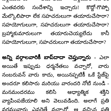
ఎంతవరకు సందేశాన్ని ఇచ్చారు! కొద్దో-గొప్పో
మేల్కొలిపారా లేక సహచరులుగా తయారుచేసారా?
సహయోగులుగా, సహచరులుగా తయారుచేసారా?
బ్రహ్మాకుమారులుగా తయారుచెయ్యలేదు కానీ
సహయోగులుగా, సహచరులుగా తయారుచేసారా?
అన్ని వర్గాలవారికీ బాప్‌దాదా చెప్తున్నారు -
ఎలా
అయితే ఇప్పుడు ధర్మనేతలు వచ్చారో, వారు
నంబరువన్ వారు కాదు, అయినప్పటికీ ఒకే స్టేజ్‌పై
అందరూ కలిసారు మరియు వారందరి నోటి నుండి -
మనమందరము కలిసి ఆధ్యాత్మిక శక్తిని
వ్యాపింపజేయాలి అని వెలువడింది. అలాగే ప్రతి
వర్గమువారు ఎవరైతే వచ్చారో, ఆ వచ్చిన ప్రతి