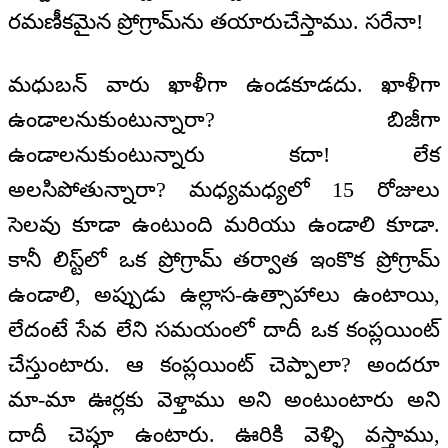
రమణీకమైన ప్రోగ్రామ్‌ను తయారుచేస్తాము. సరేనా!
మధుబన్ వారు ఖాళీగా ఉండకూడదు. ఖాళీగా
ఉండాలనుకుంటున్నారా? బిజీగా
ఉండాలనుకుంటున్నారు కదా! లేక
అలసిపోతున్నారా? మధ్యమధ్యలో 15 రోజులు
సెలవు కూడా ఉంటుంది మరియు ఉండాలి కూడా.
కానీ లిస్ట్‌లో ఒక ప్రోగ్రామ్ తర్వాత ఇంకొక ప్రోగ్రామ్
ఉండాలి, అప్పుడు ఉల్లాస-ఉత్సాహాలు ఉంటాయి,
లేదంటే సేవ లేని సమయంలో దాదీ ఒక కంప్లయింట్
చేస్తుంటారు. ఆ కంప్లయింట్ చెప్పాలా? అందరూ
మా-మా ఊర్లకు వెళ్తాము అని అంటుంటారు అని
దాదీ చెప్తూ ఉంటారు. ఊరికి వెళ్ళి వస్తాము,