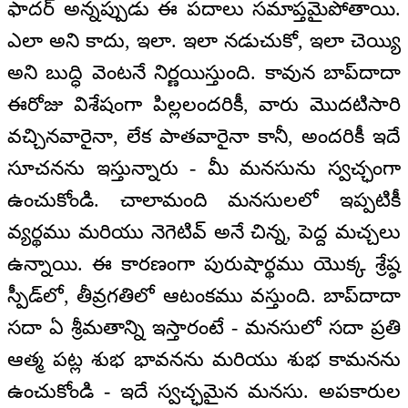
ఫాదర్ అన్నప్పుడు ఈ పదాలు సమాప్తమైపోతాయి.
ఎలా అని కాదు, ఇలా. ఇలా నడుచుకో, ఇలా చెయ్యి
అని బుద్ధి వెంటనే నిర్ణయిస్తుంది. కావున బాప్‌దాదా
ఈరోజు విశేషంగా పిల్లలందరికీ, వారు మొదటిసారి
వచ్చినవారైనా, లేక పాతవారైనా కానీ, అందరికీ ఇదే
సూచనను ఇస్తున్నారు - మీ మనసును స్వచ్ఛంగా
ఉంచుకోండి. చాలామంది మనసులలో ఇప్పటికీ
వ్యర్థము మరియు నెగెటివ్ అనే చిన్న, పెద్ద మచ్చలు
ఉన్నాయి. ఈ కారణంగా పురుషార్థము యొక్క శ్రేష్ఠ
స్పీడ్‌లో, తీవ్రగతిలో ఆటంకము వస్తుంది. బాప్‌దాదా
సదా ఏ శ్రీమతాన్ని ఇస్తారంటే - మనసులో సదా ప్రతి
ఆత్మ పట్ల శుభ భావనను మరియు శుభ కామనను
ఉంచుకోండి - ఇదే స్వచ్ఛమైన మనసు. అపకారుల