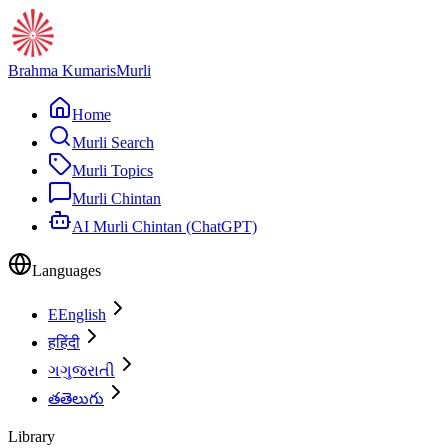
Brahma Kumaris
Murli
Home
Murli Search
Murli Topics
Murli Chintan
AI Murli Chintan (ChatGPT)
Languages
E
English
ह
हिंदी
ગ
ગુજરાતી
త
తెలుగు
Library