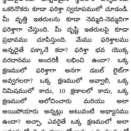
ఒకరినొకరు కూడా ఫరిశ్తా స్వరూపములో చూడండి.
మీ వృత్తి ఇతరులను కూడా నెమ్మది-నెమ్మదిగా
ఫరిశ్తాగా చేస్తుంది. మీ దృష్టి ఇతరులపై కూడా
ప్రభావము చూపిస్తుంది. మేము ఫరిశ్తాలము
అన్నదైతే పక్కానే కదా? ఫరిశ్తా భవ యొక్క
వరదానము అందరికీ లభించి ఉందా? ఒక్క
క్షణములో ఫరిశ్తాగా అనగా డబల్ లైట్‌గా
అవ్వగలరా? ఒక్క క్షణములో అవ్వాలి, ఒక్క
నిమిషములో కాదు, 10 క్షణాలలో కాదు, ఒక్క
క్షణములో ఆలోచించారు మరియు అలా
అయిపోయారు అన్నట్లు అటువంటి అభ్యాసము
ఉందా? అచ్ఛా, ఎవరైతే ఒక్క క్షణములో అలా