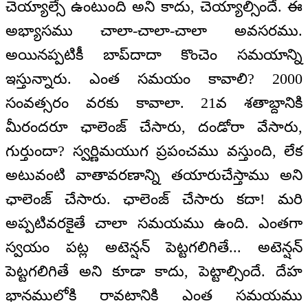
చెయ్యాల్సే ఉంటుంది అని కాదు, చెయ్యాల్సిందే. ఈ
అభ్యాసము చాలా-చాలా-చాలా అవసరము.
అయినప్పటికీ బాప్‌దాదా కొంచెం సమయాన్ని
ఇస్తున్నారు. ఎంత సమయం కావాలి? 2000
సంవత్సరం వరకు కావాలా. 21వ శతాబ్దానికి
మీరందరూ ఛాలెంజ్ చేసారు, దండోరా వేసారు,
గుర్తుందా? స్వర్ణిమయుగ ప్రపంచము వస్తుంది, లేక
అటువంటి వాతావరణాన్ని తయారుచేస్తాము అని
ఛాలెంజ్ చేసారు. ఛాలెంజ్ చేసారు కదా! మరి
అప్పటివరకైతే చాలా సమయము ఉంది. ఎంతగా
స్వయం పట్ల అటెన్షన్ పెట్టగలిగితే... అటెన్షన్
పెట్టగలిగితే అని కూడా కాదు, పెట్టాల్సిందే. దేహ
భానములోకి రావటానికి ఎంత సమయము