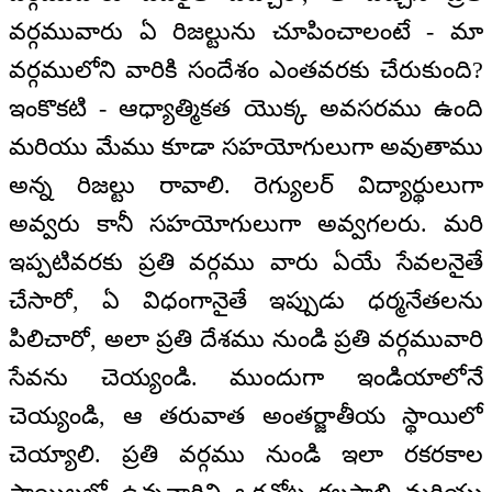
వర్గమువారు ఏ రిజల్టును చూపించాలంటే - మా
వర్గములోని వారికి సందేశం ఎంతవరకు చేరుకుంది?
ఇంకొకటి - ఆధ్యాత్మికత యొక్క అవసరము ఉంది
మరియు మేము కూడా సహయోగులుగా అవుతాము
అన్న రిజల్టు రావాలి. రెగ్యులర్ విద్యార్థులుగా
అవ్వరు కానీ సహయోగులుగా అవ్వగలరు. మరి
ఇప్పటివరకు ప్రతి వర్గము వారు ఏయే సేవలనైతే
చేసారో, ఏ విధంగానైతే ఇప్పుడు ధర్మనేతలను
పిలిచారో, అలా ప్రతి దేశము నుండి ప్రతి వర్గమువారి
సేవను చెయ్యండి. ముందుగా ఇండియాలోనే
చెయ్యండి, ఆ తరువాత అంతర్జాతీయ స్థాయిలో
చెయ్యాలి. ప్రతి వర్గము నుండి ఇలా రకరకాల