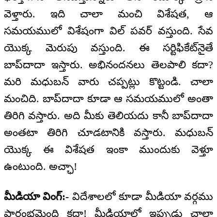
వెళ్తారు. ఇది చాలా మంచి విశేషత, ఆ
సమయములో విశేషంగా విల్ పవర్ వస్తుంది. సేవ
యొక్క మెరుపు వస్తుంది. ఈ సర్టిఫికేట్‌నైతే
బాప్‌దాదా ఇస్తారు. అభినందనలు తెలపాలి కదా?
మరి మధుబన్ వారు చప్పట్లు కొట్టండి. చాలా
మంచిది. బాప్‌దాదా కూడా ఆ సమయములో అంతా
తిరిగి వస్తారు. అది మీకు తెలియదు కానీ బాప్‌దాదా
అంతటా తిరిగి చూడటానికి వస్తారు. మధుబన్
యొక్క ఈ విశేషత ఇంకా ముందుకు వెళ్తూ
ఉంటుంది. అచ్ఛా!
మీడియా వింగ్:-
విదేశాలలో కూడా మీడియా వర్గము
ప్రారంభమైంది కదా! మీడియాలో ఇప్పుడు చాలా