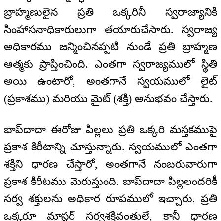
బ్రాహ్మణులైన ప్రతి ఒక్కరినీ స్వరాజ్యానికి
సింహాసనాధికారులుగా తయారుచేసారు. స్వరాజ్య
అధికారము జన్మించినప్పటి నుండే ప్రతి బ్రాహ్మణ
ఆత్మకు ప్రాప్తించింది. ఎంతగా స్వరాజ్యములో స్థితి
అయి ఉంటారో, అంతగానే స్వయములో లైట్
(ప్రకాశము) మరియు మైట్ (శక్తి) అనుభవం చేస్తారు.
బాప్‌దాదా ఈరోజు పిల్లలు ప్రతి ఒక్కరి మస్తకముపై
ప్రకాశ కిరీటాన్ని చూస్తున్నారు. స్వయములో ఎంతగా
శక్తిని ధారణ చేస్తారో, అంతగానే నంబరువారుగా
ప్రకాశ కిరీటము మెరుస్తుంది. బాప్‌దాదా పిల్లలందరికీ
సర్వ శక్తులను అధికార రూపములో ఇచ్చారు. ప్రతి
ఒక్కరూ మాస్టర్ సర్వశక్తివంతులే, కానీ ధారణ