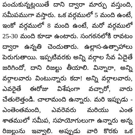
పంచుకున్నట్లయితే దాని ద్వారా మార్పు వస్తుంది,
సమీపముగా వస్తారు. ఒక వర్గములో 5 మంది ఉంటే,
ఇంకో వర్గములో 8 మంది ఉంటే, మరో వర్గములో
25-30 మంది కూడా ఉంటారు. సంగఠనలోకి రావటం
ద్వారా ఉన్నతి చెందుతారు. ఉల్లాస-ఉత్సాహాలు
పెరుగుతాయి. ఇప్పటివరకు అన్ని వర్గాల సేవ ఏదైతే
జరిగిందో, దాని రిజల్టు తీయాలి. విన్నారా, అన్ని
వర్గాలవారు వింటున్నారు కదా! అన్ని వర్గాలవారు,
ఎవరైతే ఈరోజు విశేషంగా వచ్చారో, వారు
చేతులెత్తండి. చాలామంది ఉన్నారు. మరి ఇప్పుడు -
ఎంతెంతమంది, ఎవరెవరు మరియు ఎంత
శాతములో సమీప, సహయోగులుగా ఉన్నారు అన్న
రిజల్టును ఇవ్వాలి. అప్పుడు వారి కొరకు ఒక