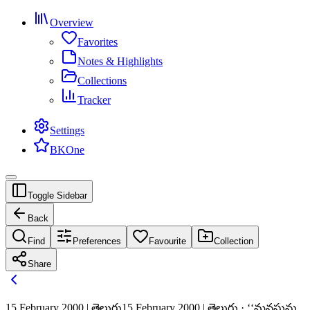
Overview
Favorites
Notes & Highlights
Collections
Tracker
Settings
BKOne
Toggle Sidebar
Back
Find
Preferences
Favourite
Collection
Share
15 February 2000 | తెలుగు
15 February 2000 | తెలుగు · ‘‘మనసును