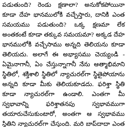
పడుతుంది? రెండు క్షణాలా? అనుకోకపోయినా
కూడా దేహ భానములోకి వచ్చేస్తారు, దానికి ఎంత
సమయము పడుతుంది? ఒక్క క్షణమా లేక
అంతకంటే కూడా తక్కువ సమయమా? అక్కడ దేహ
భానములోకి వచ్చేసాము అన్నది తెలియను కూడా
తెలియదు. అలాగే ఈ అభ్యాసము చెయ్యండి -
ఏమైనాగానీ, ఏం చేస్తున్నాగానీ నేను ఆత్మాభిమాని
స్థితిలో, శక్తిశాలి స్థితిలో న్యాచురల్‌గా స్థితైపోయాను
అన్నది కూడా మీకు తెలియకూడదు. ఫరిశ్తా స్థితి
కూడా న్యాచురల్‌గా ఉండాలి. ఎంతగా మీ
స్వభావాన్ని ఫరిశ్తాతనపు స్వభావముగా
తయారుచేసుకుంటారో, అంతగా ఆ స్వభావము
స్థితిని న్యాచురల్‌గా చేస్తుంది. మరి బాప్‌దాదా ఎంత