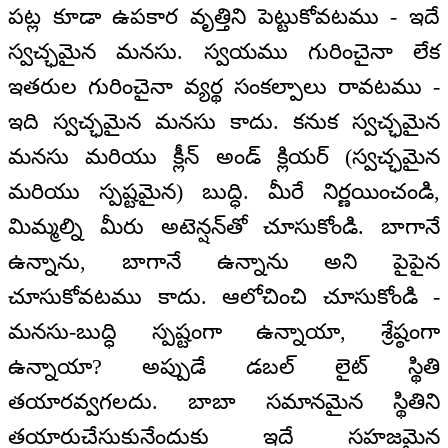
పట్ల కూడా ఉపకార వృత్తిని పెట్టుకోవటము - ఇదే
స్వచ్ఛమైన మనసు. స్వయము గురించైనా లేక
ఇతరుల గురించైనా వ్యర్థ సంకల్పాలు రావటము -
ఇది స్వచ్ఛమైన మనసు కాదు. కనుక స్వచ్ఛమైన
మనసు మరియు క్లీన్ అండ్ క్లియర్ (స్వచ్ఛమైన
మరియు స్పష్టమైన) బుద్ధి. మీరే నిర్ణయించండి,
మిమ్మల్ని మీరు అటెన్షన్‌తో చూసుకోండి. బాగానే
ఉన్నాను, బాగానే ఉన్నాను అని పైపైన
చూసుకోవటము కాదు. ఆలోచించి చూసుకోండి -
మనసు-బుద్ధి స్పష్టంగా ఉన్నాయా, శ్రేష్ఠంగా
ఉన్నాయా? అప్పుడే డబల్ లైట్ స్థితి
తయారవ్వగలదు. బాబా సమానమైన స్థితిని
తయారుచేసుకునేందుకు ఇదే సహజమైన