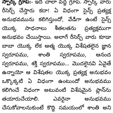
స్పార్క్ గ్రూప్:-
ఇది చాలా పెద్ద గ్రూప్. స్పార్క్ వారు
రీసెర్చ్ చేస్తారు కదా! ఏ విధంగా సైన్స్ ప్రత్యక్ష
అనుభవమును కలిగిస్తుందో, వేడిగా ఉంటే సైన్స్
యొక్క సాధనాలు శీతలతను ప్రత్యక్షముగా
అనుభవం చేయిస్తాయి. అలాగే రీసెర్చ్ వారు కూడా
బాబా యొక్క లేక ఆత్మ యొక్క విశేషతలైన జ్ఞాన
స్వరూపము, శాంతి స్వరూపము, ఆనంద
స్వరూపము, శక్తి స్వరూపము... మొదలైనవి ఏవైతే
ఉన్నాయో ఆ విశేషతల యొక్క ప్రత్యక్ష అనుభవం
ఒక్కొక్కటి ఏ విధంగా ఉంటుందో అనుభవము
కలిగించే విధంగా అటువంటి విశేషమైన ప్లాన్‌ను
తయారుచేయాలి. ఎవరైనా అనుభవము
చేసుకోవాలనుకుంటే కొద్ది సమయంలో శాంతి అని