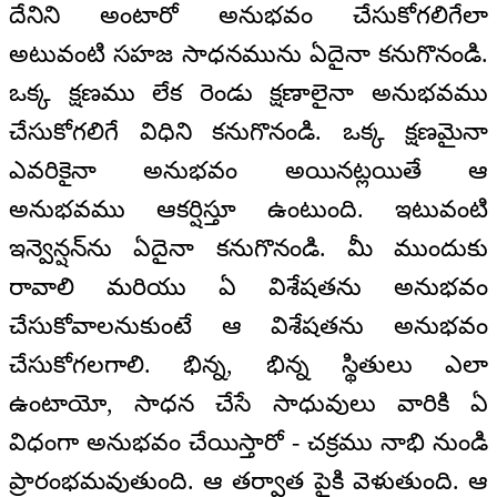
దేనిని అంటారో అనుభవం చేసుకోగలిగేలా
అటువంటి సహజ సాధనమును ఏదైనా కనుగొనండి.
ఒక్క క్షణము లేక రెండు క్షణాలైనా అనుభవము
చేసుకోగలిగే విధిని కనుగొనండి. ఒక్క క్షణమైనా
ఎవరికైనా అనుభవం అయినట్లయితే ఆ
అనుభవము ఆకర్షిస్తూ ఉంటుంది. ఇటువంటి
ఇన్వెన్షన్‌ను ఏదైనా కనుగొనండి. మీ ముందుకు
రావాలి మరియు ఏ విశేషతను అనుభవం
చేసుకోవాలనుకుంటే ఆ విశేషతను అనుభవం
చేసుకోగలగాలి. భిన్న, భిన్న స్థితులు ఎలా
ఉంటాయో, సాధన చేసే సాధువులు వారికి ఏ
విధంగా అనుభవం చేయిస్తారో - చక్రము నాభి నుండి
ప్రారంభమవుతుంది. ఆ తర్వాత పైకి వెళుతుంది. ఆ