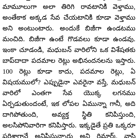
మామూలుగా అలా తిరిగి రావటానికి వెళ్తాము,
అంతేకాక అక్కడ సేవ చేయటానికి కూడా వెళ్తాము
అని అంటుంటారు. అందుకే బిజీగా ఉండటము
మంచిది. బిజీగా ఉంటే గొడవలు కూడా ఉండవు.
ఇంకా చూడండి, మధుబన్ వారిలోని ఒక విశేషతకు
బాప్‌దాదా పదమాల రెట్లు అభినందనలను ఇస్తారు.
100 రెట్లు కూడా కాదు, పదమాల రెట్లు, ఏ
విషయములో? ఎప్పుడైనా ఎవరైనా వస్తే, మధుబన్
వారిలో ఎంతగా సేవ యొక్క లగనము
ఏర్పడుతుందంటే, ఇక లోపల ఏమున్నా గానీ, అది
దాగిపోతుంది, అవ్యక్త స్థితి కనిపిస్తుంది,
అలసిపోనివారిగా కనిపిస్తారు. ఇక్కడైతే ప్రతి ఒక్కరూ
ఫరిశ్తాగానే అనిపిస్తున్నారు అని రిమార్క్ వ్రాసి