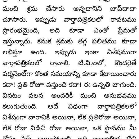
మంచి శ్రమ చేసారు అన్నదానిని బాప్‌దాదా
చూసారు. ఇప్పుడు వార్తాపత్రికలలో రావటము
ప్రారంభమైంది, అది కూడా ఎంతో ప్రేమతో
ఇస్తున్నారు. కనుక శ్రమకు తగ్గ ఫలితము కూడా
లభిస్తూ ఉంది. ఇప్పుడు ఇంకా విశేషముగా
వార్తాపత్రికలలో రావాలి. టి.వి.లలో, కొందరైతే
పర్మనెంట్‌గా కొంత సమయాన్ని కూడా కేటాయించారు
కదా! ప్రతి రోజూ వస్తుంది కదా! ఈ ఉన్నతి బాగుంది.
వినటం వలన అందరికీ మంచి అనుభవము
కలుగుతుంది. అదే విధంగా వార్తాపత్రికలలో
విశేషంగా వారానికి అయినా, లేక ప్రతిరోజు అయినా,
లేక రోజు విడిచి రోజు అయినా, ఒక స్థానము మీ
కోసం ఫిక్స్ అయిపోవాలి. ఇది ఆధ్యాత్మిక శక్తిని