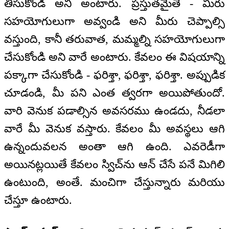
తీసుకోండి అని అంటారు. ప్రస్తుతమైతే - మీరు
సహయోగులుగా అవ్వండి అని మీరు చెప్పాల్సి
వస్తుంది, కానీ తరువాత, మమ్మల్ని సహయోగులుగా
చేసుకోండి అని వారే అంటారు. కేవలం ఈ విషయాన్ని
పక్కాగా చేసుకోండి - ఫరిశ్తా, ఫరిశ్తా, ఫరిశ్తా. అప్పుడిక
చూడండి, మీ పని ఎంత త్వరగా అయిపోతుందో.
వారి వెనుక పడాల్సిన అవసరము ఉండదు, నీడలా
వారే మీ వెనుక వస్తారు. కేవలం మీ అవస్థలు ఆగి
ఉన్నందువలన అంతా ఆగి ఉంది. ఎవరెడీగా
అయినట్లయితే కేవలం స్విచ్‌ను ఆన్ చేసే పనే మిగిలి
ఉంటుంది, అంతే. మంచిగా చేస్తున్నారు మరియు
చేస్తూ ఉంటారు.