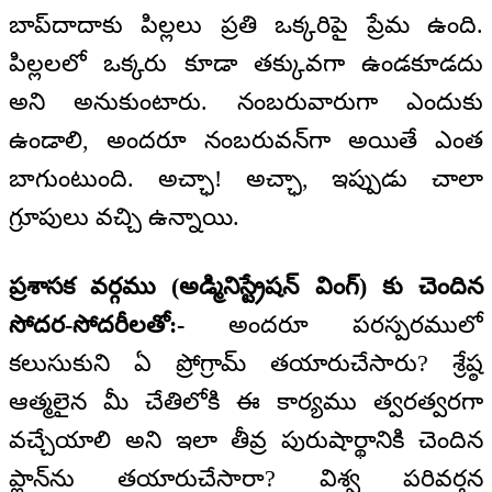
బాప్‌దాదాకు పిల్లలు ప్రతి ఒక్కరిపై ప్రేమ ఉంది.
పిల్లలలో ఒక్కరు కూడా తక్కువగా ఉండకూడదు
అని అనుకుంటారు. నంబరువారుగా ఎందుకు
ఉండాలి, అందరూ నంబరువన్‌గా అయితే ఎంత
బాగుంటుంది. అచ్ఛా! అచ్ఛా, ఇప్పుడు చాలా
గ్రూపులు వచ్చి ఉన్నాయి.
ప్రశాసక వర్గము (అడ్మినిస్ట్రేషన్ వింగ్) కు చెందిన
సోదర-సోదరీలతో:-
అందరూ పరస్పరములో
కలుసుకుని ఏ ప్రోగ్రామ్ తయారుచేసారు? శ్రేష్ఠ
ఆత్మలైన మీ చేతిలోకి ఈ కార్యము త్వరత్వరగా
వచ్చేయాలి అని ఇలా తీవ్ర పురుషార్థానికి చెందిన
ప్లాన్‌ను తయారుచేసారా? విశ్వ పరివర్తన