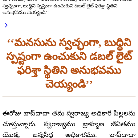
స్వచ్ఛంగా, బుద్ధిని స్పష్టంగా ఉంచుకుని డబల్ లైట్ ఫరిశ్తా స్థితిని
అనుభవము చెయ్యండి’’
‘‘మనసును స్వచ్ఛంగా, బుద్ధిని
స్పష్టంగా ఉంచుకుని డబల్ లైట్
ఫరిశ్తా స్థితిని అనుభవము
చెయ్యండి’’
ఈరోజు బాప్‌దాదా తమ స్వరాజ్య అధికారీ పిల్లలను
చూస్తున్నారు. స్వరాజ్యము బ్రాహ్మణ జీవితము
యొక్క జన్మసిద్ధ అధికారము. బాప్‌దాదా