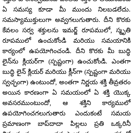
ఏ సమస్య కూడా మీ ముందు నిలబడలేదు.
సమస్యాముక్తులుగా అవ్వగలుగుతారు. దీని కొరకు
కేవలం సర్వ శక్తులను ఇమర్జ్ రూపములో, స్మృతి
రూపములో ఉంచుకోండి మరియు సమయానికి
కార్యంలో ఉపయోగించండి. దీని కొరకు మీ బుద్ధి
లైన్‌ను క్లియర్‌గా (స్పష్టంగా) ఉంచుకోండి. ఎంతగా
బుద్ధి లైన్ క్లియర్ మరియు క్లీన్‌గా (స్పష్టంగా మరియు
స్వచ్ఛంగా) ఉంటుందో, అంతగా నిర్ణయ శక్తి తీవ్రతరం
అయిన కారణంగా ఏ సమయంలో ఏ శక్తి యొక్క
అవసరముంటుందో, ఆ శక్తిని కార్యములో
ఉపయోగించగలుగుతారు ఎందుకంటే సమయ
ప్రమాణంగా బాప్‌దాదా పిల్లలు ప్రతి ఒక్కరినీ