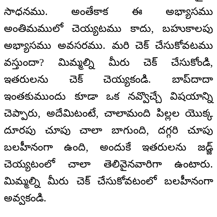
సాధనము. అంతేకాక ఈ అభ్యాసము
అంతిమములో చెయ్యటము కాదు, బహుకాలపు
అభ్యాసము అవసరము. మరి చెక్ చేసుకోవటము
వస్తుందా? మిమ్మల్ని మీరు చెక్ చేసుకోండి,
ఇతరులను చెక్ చెయ్యకండి. బాప్‌దాదా
ఇంతకుముందు కూడా ఒక నవ్వొచ్చే విషయాన్ని
చెప్పారు, అదేమిటంటే, చాలామంది పిల్లల యొక్క
దూరపు చూపు చాలా బాగుంది, దగ్గరి చూపు
బలహీనంగా ఉంది, అందుకే ఇతరులను జడ్జ్
చెయ్యటంలో చాలా తెలివైనవారిగా ఉంటారు.
మిమ్మల్ని మీరు చెక్ చేసుకోవటంలో బలహీనంగా
అవ్వకండి.