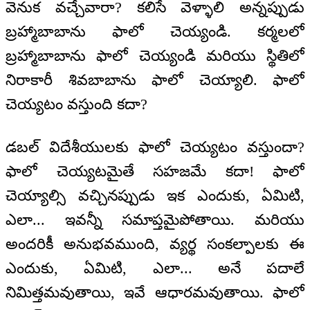
వెనుక వచ్చేవారా? కలిసే వెళ్ళాలి అన్నప్పుడు
బ్రహ్మాబాబాను ఫాలో చెయ్యండి. కర్మలలో
బ్రహ్మాబాబాను ఫాలో చెయ్యండి మరియు స్థితిలో
నిరాకారీ శివబాబాను ఫాలో చెయ్యాలి. ఫాలో
చెయ్యటం వస్తుంది కదా?
డబల్ విదేశీయులకు ఫాలో చెయ్యటం వస్తుందా?
ఫాలో చెయ్యటమైతే సహజమే కదా! ఫాలో
చెయ్యాల్సి వచ్చినప్పుడు ఇక ఎందుకు, ఏమిటి,
ఎలా... ఇవన్నీ సమాప్తమైపోతాయి. మరియు
అందరికీ అనుభవముంది, వ్యర్థ సంకల్పాలకు ఈ
ఎందుకు, ఏమిటి, ఎలా... అనే పదాలే
నిమిత్తమవుతాయి, ఇవే ఆధారమవుతాయి. ఫాలో