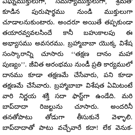
విఘ్నముక్తులుగా, సమస్యాముక్తులుగా, శ్రమతో
కూడిన పురుషార్థము నుండి ముక్తులుగా
చూడాలనుకుంటారు. అందరూ అయితే తప్పకుండా
తయారవ్వవలసిందే కానీ బహుకాలపు ఈ
అభ్యాసము అవసరము. బ్రహ్మాబాబా యొక్క విశేష
సంస్కారాన్ని చూసారు ‘‘తక్షణ దానం మహా
పుణ్యం’’. జీవిత ఆరంభము నుండీ ప్రతి కార్యములో
దానము కూడా తక్షణమే చేసేవారు, పని కూడా
తక్షణమే చేసేవారు. బ్రహ్మాబాబా విశేషత ఏమిటంటే
వారి నిర్ణయ శక్తి సదా ఫాస్ట్‌గా ఉండేది. మరి
బాప్‌దాదా రిజల్టును చూసారు. అందరినీ
తనతోపాటు తోడుగా తీసుకునే వెళ్ళాలి.
బాప్‌దాదాతో పాటు వచ్చేవారే కదా! లేక వెనుక-