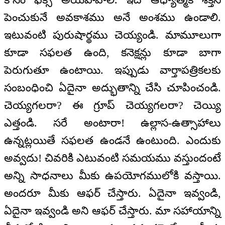
పెంచుకునే అవకాశము అనే అంశము ఉండాలి.
ఇటువంటి పురుషార్థము చెయ్యండి. మామూలుగా
కూడా సఫలత ఉంది, కనెక్షన్లు కూడా బాగా
పెరుగుతూ ఉంటాయి. ఇప్పుడు వార్తాపత్రికలకు
సంబంధించి ఏదైనా అద్భుతాన్ని చేసి చూపించండి.
చెయ్యగలరా? ఈ గ్రూప్ చెయ్యగలరా? చెయ్యి
ఎత్తండి. సరే అంటారా! ఉల్లాస-ఉత్సాహాలు
ఉన్నట్లయితే సఫలత ఉండనే ఉంటుంది. ఎందుకు
అవ్వదు! చివరికి ఎటువంటి సమయము వస్తుందంటే
అన్ని సాధనాలు మీకు ఉపయోగములోకి వస్తాయి.
అందరూ మీకు ఆఫర్ చేస్తారు. ఏదైనా ఇవ్వండి,
ఏదైనా ఇవ్వండి అని ఆఫర్ చేస్తారు. మా సహాయాన్ని