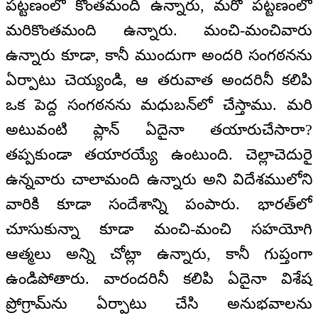
పట్టణంలో కొంతమంది ఉన్నారు, మరో పట్టణంలో
మరికొంతమంది ఉన్నారు. మంచి-మంచివారు
ఉన్నారు కూడా, కానీ ముందుగా అందరి సంగఠనను
ఏర్పాటు చెయ్యండి, ఆ తరువాత అందరినీ కలిపి
ఒక పెద్ద సంగఠనను మధుబన్‌లో చేస్తాము. మరి
అటువంటి ప్లాన్ ఏదైనా తయారుచేసారా?
తప్పకుండా తయారయ్యే ఉంటుంది. చెల్లాచెదురై
ఉన్నవారు చాలామంది ఉన్నారు అని విదేశములోని
వారికి కూడా సందేశాన్ని పంపారు. భారత్‌లో
చూసుకున్నా కూడా మంచి-మంచి సహయోగి
ఆత్మలు అన్ని చోట్లా ఉన్నారు, కానీ గుప్తంగా
ఉండిపోతారు. వారందరినీ కలిపి ఏదైనా విశేష
ప్రోగ్రామ్‌ను ఏర్పాటు చేసి అనుభవాలను