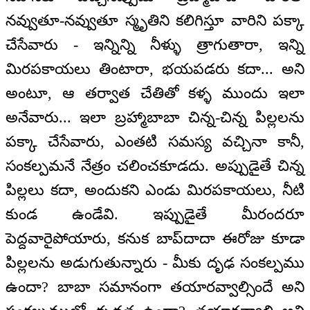
నవ్వుతూ-నవ్వుతూ స్మృతిని కలిగిస్తూ వారిని పక్కా
చేసేవారు - ఇన్నిన్ని నీళ్ళు త్రాగుతారా, ఇన్ని
మిరపకాయలు తింటారా, భయపడరు కదా... అని
అంటూ, ఆ తర్వాత చేతితో కళ్ళ ముందు ఇలా
అనేవారు... ఇలా బ్రహ్మాబాబా చిన్న-చిన్న పిల్లలను
పక్కా చేసేవారు, ఎంతటి సమస్య వచ్చినా కానీ,
సంకల్పమనే నేత్రం చలించకూడదు. అప్పుడైతే చిన్న
పిల్లలు కదా, అందుకని ఎండు మిరపకాయలు, నీటి
కుండ ఉండేవి. ఇప్పుడైతే మీరందరూ
పెద్దవారైపోయారు, కనుక బాప్‌దాదా ఈరోజు కూడా
పిల్లలను అడుగుతున్నారు - మీకు దృఢ సంకల్పము
ఉందా? బాబా సమానంగా తయారవ్వాల్సిందే అని