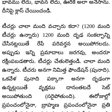
భావము లేదు, భావన లేదు, ఊరికే అలా అనేసాను.
దీనిపై క్లాస్ చేయించండి.
టీచర్లు చాలా మంది వచ్చారు కదా? (1200 మంది
టీచర్లు ఉన్నారు) 1200 మంది దృఢ సంకల్పాన్ని
చేసినట్లయితే రేపే పరివర్తన అయిపోగలదు.
అప్పుడు ఇన్ని ప్రమాదాలు జరగవు, అందరూ
రక్షింపబడతారు. టీచర్లు చేతులెత్తండి. చాలా మంది
ఉన్నారు. టీచరు అనగా నిమిత్త ఫౌండేషన్ (పునాది).
ఒకవేళ పునాది పక్కాగా అనగా దృఢంగా
ఉన్నట్లయితే వృక్షము దానంతటదే సెట్
అయిపోతుంది (సరైపోతుంది). ఈరోజుల్లో
ప్రపంచంలోనైనా, బ్రాహ్మణ ప్రపంచంలోనైనా ప్రతి