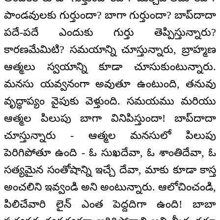
పాండవులకు గుర్తుందా? బాగా గుర్తుందా? బాప్‌దాదా
పదే-పదే ఎందుకు గుర్తు తెప్పిస్తున్నారు?
కారణమేమిటి? సమయాన్ని చూస్తున్నారు, బ్రాహ్మణ
ఆత్మలు స్వయాన్ని కూడా చూసుకుంటున్నారు.
మనసు యవ్వనంగా అవుతూ ఉంటుంది, తనువు
వృద్ధాప్యం వైపుకు వెళ్తుంది. సమయము మరియు
ఆత్మల పిలుపు బాగా వినిపిస్తుందా! బాప్‌దాదా
చూస్తున్నారు - ఆత్మల మనసులో పిలుపు
పెరిగిపోతూ ఉంది - ఓ సుఖదేవా, ఓ శాంతిదేవా, ఓ
సత్యమైన సంతోషాన్ని ఇచ్చే దేవా, మాకు కూడా కాస్త
అంచలిని ఇవ్వండి అని అంటున్నారు. ఆలోచించండి,
పిలిచేవారి లైన్ ఎంత పెద్దదిగా ఉంది! బాబా