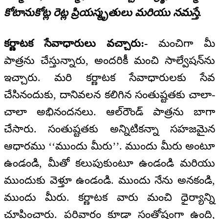
కోటానుకోట్ల రెట్ల ప్రియస్మృతులు మరియు నమస్తే.
కర్ణాటక సేవాధారులు వచ్చారు:-
మంచిగా మీ
పాత్రను చేస్తున్నారు, అందరికీ మంచి సాల్వేషన్‌ను
ఇచ్చారు. మరి కర్ణాటక సేవాధారులకు సేవ
చేసినందుకు, దానివలన కలిగిన సంతుష్టతకు చాలా-
చాలా అభినందనలు. ఆల్‌రౌండ్ పాత్రను బాగా
చేసారు. సంతుష్టతకు అన్నిటికన్నా సహజమైన
ఆధారము ‘‘ముందు మీరు’’. ముందు మీరు అంటూ
ఉండండి, మీతో కలుపుకుంటూ ఉండండి మరియు
ముందుకు వెళ్తూ ఉండండి. ముందు నేను అనకండి,
ముందు మీరు. కర్ణాటక వారు మంచి ధైర్యాన్ని
చూపించారు. పరివారం కూడా సంతోషంగా ఉంది,