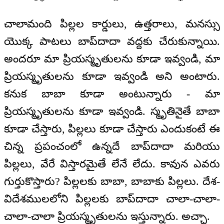
చాలామంది పిల్లల కార్డులు, ఉత్తరాలు, మనస్సు
యొక్క పాటలు బాప్‌దాదా వద్దకు చేరుకున్నాయి.
అందరూ మా ప్రియస్మృతులను కూడా ఇవ్వండి, మా
ప్రియస్మృతులను కూడా ఇవ్వండి అని అంటారు.
కనుక బాబా కూడా అంటున్నారు - మా
ప్రియస్మృతులను కూడా ఇవ్వండి. స్మృతినైతే బాబా
కూడా చేస్తారు, పిల్లలు కూడా చేస్తారు ఎందుకంటే ఈ
చిన్న ప్రపంచంలో ఉన్నదే బాప్‌దాదా మరియు
పిల్లలు, వేరే విస్తారమైతే లేనే లేదు. కావున ఎవరు
గుర్తుకొస్తారు? పిల్లలకు బాబా, బాబాకు పిల్లలు. దేశ-
విదేశములలోని పిల్లలకు బాప్‌దాదా చాలా-చాలా-
చాలా-చాలా ప్రియస్మృతులను ఇస్తున్నారు. అచ్ఛా.