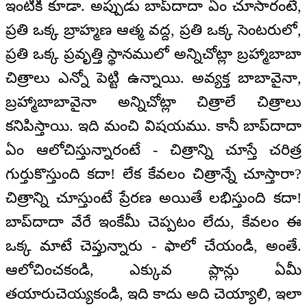
ఇంటికి కూడా. అప్పుడు బాప్‌దాదా ఏం చూసారంటే,
ప్రతి ఒక్క బ్రాహ్మణ ఆత్మ వద్ద, ప్రతి ఒక్క సెంటరులో,
ప్రతి ఒక్క ప్రవృత్తి స్థానములో అన్నిచోట్లా బ్రహ్మాబాబా
చిత్రాలు ఎన్నో పెట్టి ఉన్నాయి. అవ్యక్త బాబావైనా,
బ్రహ్మాబాబావైనా అన్నిచోట్లా చిత్రాలే చిత్రాలు
కనిపిస్తాయి. ఇది మంచి విషయము. కానీ బాప్‌దాదా
ఏం ఆలోచిస్తున్నారంటే - చిత్రాన్ని చూస్తే చరిత్ర
గుర్తుకొస్తుంది కదా! లేక కేవలం చిత్రాన్నే చూస్తారా?
చిత్రాన్ని చూస్తుంటే ప్రేరణ అయితే లభిస్తుంది కదా!
బాప్‌దాదా వేరే ఇంకేమీ చెప్పటం లేదు, కేవలం ఈ
ఒక్క మాటే చెప్తున్నారు - ఫాలో చేయండి, అంతే.
ఆలోచించకండి, ఎక్కువ ప్లాన్లు ఏమీ
తయారుచెయ్యకండి, ఇది కాదు అది చెయ్యాలి, ఇలా