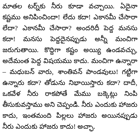
మాతల టర్న్‌కు నీరు కూడా వచ్చాయి. ఏదైనా
కష్టము అనిపించిందా! లేదు కదా! ఎకానమీ చేసారా
లేదా? ఎకానమీ చేసారా? అందరిదీ పెద్ద మనసు
కదా! మనసు పెద్దదైనప్పుడు అన్నీ మంచిగా
జరుగుతాయి. కొద్దిగా కష్టం అయ్యి ఉండవచ్చు,
అదేమంత పెద్ద విషయము కాదు. మంచిగా ఉన్నారా
– మధుబన్ వారు, శాంతివన్ పాండవులు! గట్టిగా
ఉన్నారు కదా? తోడును నిభాయిస్తారు కదా? దాదీ,
ఒకవేళ నీరు రాకపోతే మేము బక్కెట్లు నింపి
తీసుకువస్తాము అని చెప్పండి. నీరు ఎందుకు హాజరు
కాదు, ఇంతమంది పిల్లలు హాజరు అయినప్పుడు
నీరు ఎందుకు హాజరు కాదు! అచ్ఛా.