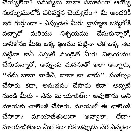
చెయ్యలేరా? సమస్యను బాబా సమానంగా అయ్యే
సంకల్పములోకి పరివర్తన చెయ్యలేరా? మీ అందరికీ
ఇది గుర్తుందా - ఎప్పుడైతే మీరు బ్రాహ్మణ జన్మలోకి
వచ్చారో మరియు నిశ్చయము చేసుకున్నారో,
దానికోసం మీకు ఒక్క క్షణము పట్టినా లేక ఒక్క నెల
పట్టినా కానీ ఎప్పటి నుండైతే మీరు నిశ్చయము
చేసుకున్నారో, అప్పుడు మనసుతో ఇలా అన్నారు,
‘‘నేను బాబా వాడిని, బాబా నా వారు’’. సంకల్పం
చేసారు కదా, అనుభవం చేసారు కదా! అప్పటి
నుండి మీరు - నేను మాయాజీత్‌గా అవుతాను అని
మాయకు ఛాలెంజ్ చేసారు. మాయతో ఈ ఛాలెంజ్
చేసారా? మాయాజీతులుగా అవ్వాలా, లేదా?
మాయాజీతులు మీరే కదా లేక ఇప్పుడు వేరే ఎవరైనా