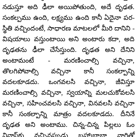
నడుస్తూ అది ఢీలా అయిపోతుంది, అదే దృఢత.
సంకల్పము ఉంది, లక్ష్యము ఉంది కానీ ఏదైనా పర-
స్థితి వచ్చిందంటే, సాధారణ మాటలలో మీరి దానిని -
విషయాలు వస్తుంటాయి అని అంటారు కదా, అది
దృఢతను ఢీలా చేసేస్తుంది. దృఢత అని దేనిని
అంటామంటే - మరణించాల్సి వచ్చినా,
తొలగిపోవాల్సి వచ్చినా కానీ సంకల్పాన్ని
వదలకూడదు. ఒంగవలసి వచ్చినా, జీవిస్తూ
మరణించాల్సి వచ్చినా, స్వయాన్ని మలచుకోవలసి
వచ్చినా, సహించవలసి వచ్చినా, వినవలసి వచ్చినా
కానీ సంకల్పాన్ని మాత్రం వదలకూడదు. దీనినే
దృఢత అని అంటాము. చిన్న-చిన్న పిల్లలు ఓం
నివాస్‌కు వచ్చినప్పుడు బ్రహ్మాబాబా వారితో