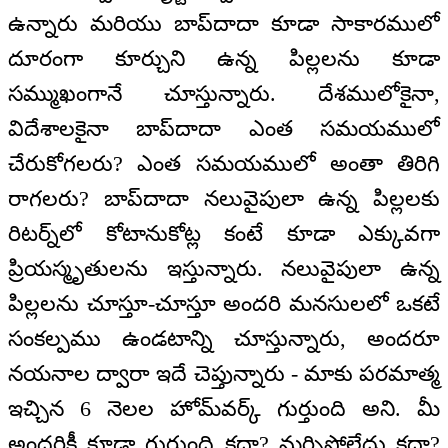
ఉన్నారు మరియు బాప్‌దాదా కూడా సాకారములో
దూరంగా కూర్చుని ఉన్న పిల్లలను కూడా
సమ్ముఖంగానే చూస్తున్నారు. దేశములోకైనా,
విదేశాలకైనా బాప్‌దాదా ఎంత సమయములో
చేరుకోగలరు? ఎంత సమయములో అంతా తిరిగి
రాగలరు? బాప్‌దాదా నలువైపులా ఉన్న పిల్లలకు
రిటర్న్‌లో కోటానుకోట్ల కంటే కూడా ఎక్కువగా
ప్రియస్మృతులను ఇస్తున్నారు. నలువైపులా ఉన్న
పిల్లలను చూస్తూ-చూస్తూ అందరి మనసులలో ఒకటే
సంకల్పము ఉండటాన్ని చూస్తున్నారు, అందరూ
నయనాల ద్వారా ఇదే చెప్తున్నారు - మాకు పరమాత్మ
ఇచ్చిన 6 నెలల హోమ్‌వర్క్ గుర్తుంది అని. మీ
అందరికీ కూడా గుర్తుంది కదా? మర్చిపోలేదు కదా?