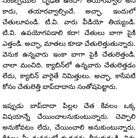
సంకల్పములో దృఢత ఉందా? తయారవ్వాలి అని
కాదు, తయారవ్వాల్సిందే. అచ్ఛా, ఇందులో
చేతులూపండి. టి.వి. వారు వీడియో తియ్యండి.
టి.వి. ఉపయోగపడాలి కదా! చేతులు బాగా పైకి
ఎత్తండి. అచ్ఛా, మాతలు కూడా చేతులెత్తుతున్నారు.
వెనుక ఉన్నవారు ఇంకా బాగా పైకి చేతులెత్తండి.
చాలా మంచిది. క్యాబిన్‌లో ఉన్నవారు చేతులెత్తడం
లేదు, క్యాబిన్ వారైతే నిమిత్తులు. అచ్ఛా, కాసేపటి
కోసం చేతులెత్తి బాప్‌దాదాను సంతోషపెట్టారు.
ఇప్పుడు బాప్‌దాదా పిల్లల చేత కేవలం ఒక్క
విషయాన్నే చేయించాలనుకుంటున్నారు. చెప్పాలి
అనుకోవటం లేదు, చేయించాలి అనుకుంటున్నారు.