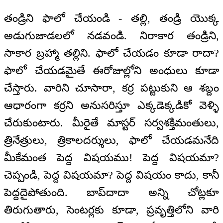
తండ్రిని ఫాలో చేయండి - తల్లి, తండ్రి యొక్క
అడుగుజాడలలో నడవండి. నిరాకార తండ్రిని,
సాకార బ్రహ్మా తల్లిని. ఫాలో చేయడం కూడా రాదా?
ఫాలో చేయడమైతే ఈరోజుల్లోని అంధులు కూడా
చేస్తారు. వారిని చూసారా, కర్ర పట్టుకుని ఆ శబ్దం
ఆధారంగా కర్రని అనుసరిస్తూ ఎక్కడెక్కడికో వెళ్ళి
చేరుకుంటారు. మీరైతే మాస్టర్ సర్వశక్తిమంతులు,
త్రినేత్రులు, త్రికాలదర్శులు, ఫాలో చేయడమనేది
మీకేమంత పెద్ద విషయము! పెద్ద విషయమా?
చెప్పండి, పెద్ద విషయమా? పెద్ద విషయం కాదు, కానీ
పెద్దదైపోతుంది. బాప్‌దాదా అన్ని చోట్లకూ
తిరుగుతారు, సెంటర్లకు కూడా, ప్రవృత్తిలోని వారి