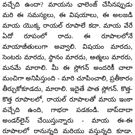
వచ్చేది ఉందా? మాయను ఛాలెంజ్ చేసినప్పుడు
మరి ఈ సమస్యలు, ఈ విషయాలు, ఈ అలజడి
మాయ యొక్క రాయల్ రూపాలే కదా. మాయ వేరే
ఏదో రూపంలో రాదు. ఈ రూపాలలోనే
మాయాజీతులుగా అవ్వాలి. విషయం మారదు,
సెంటరు మారదు, స్థానం మారదు, ఆత్మలు మారరు,
మనమే మారాలి. మీ ఈ స్లోగన్ అందరికీ చాలా
మంచిగా అనిపిస్తుంది - మారి చూపించాలి, ప్రతీకారం
తీర్చుకోకూడదు, మారాలి. ఇదైతే పాత స్లోగన్. కొత్త-
కొత్త రూపాలలో, రాయల్ రూపాలతో మాయ ఇంకా
వచ్చేది ఉంది, గాభరా పడకండి. బాప్‌దాదా
అండర్‌లైన్ చేయిస్తున్నారు - మాయ ఈ-ఈ
రూపాలలో రానున్నది మరియు వస్తున్నది కూడా.