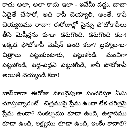
కాదు అలా, అలా కాదు ఇలా - ఇవేమీ వద్దు. బాబా
ఏదైతే చేసారో, అది కాపీ చెయ్యాలి, అంతే. కాపీ
చెయ్యటము రాదా? ఈరోజుల్లో సైన్సు ఫోటోకాపీలు
తీసే మెషీన్లను కూడా కనుగొంది. కనుగొంది కదా!
ఇక్కడ ఫోటోకాపీ మెషీన్ ఉంది కదా? బ్రహ్మాబాబా
చిత్రాలు పెట్టుకుంటారు, పెట్టుకోండి, మంచిగా
పెట్టుకోండి, పెద్ద-పెద్దవి పెట్టుకోండి, కానీ ఫోటోకాపీ
అయితే చెయ్యండి కదా!
బాప్‌దాదా ఈరోజు నలువైపులా సంచరిస్తూ ఏమి
చూస్తున్నారంటే - చిత్రముపై ప్రేమ ఉందా లేక చరిత్రపై
ప్రేమ ఉందా? సంకల్పము కూడా ఉంది, ఉల్లాసము
కూడా ఉంది, లక్ష్యము కూడా ఉంది, ఇంకేం కావాలి?