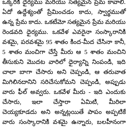
ఒక్కరికీ ధైర్యము మరియు సత్యమైన ప్రేమ కావాలి.
ఏదో ఉద్దేశ్యంతో ప్రేమించడం కాదు, స్వార్థముతో
ఉన్న ప్రేమ కాదు. ఒకటేమో సత్యమైన ప్రేమ మరియు
రెండవది ధైర్యము. ఒకవేళ ఎవరైనా సంస్కారానికి
వశమై, పరవశమై 95 శాతం కింద-మీద చేసినా కానీ,
5 శాతం మంచిగా చేస్తే మీరు ఆ 5 శాతం మంచిని
తీసుకుని మొదట వారిలో ధైర్యాన్ని నింపండి, ఇది
చాలా బాగా చేసారు అని చెప్పండి, ఆ తరువాత
మిగిలినదానిని సరిచేసుకోమని చెప్పండి, అప్పుడు
వారు ఫీల్ అవ్వరు. ఒకవేళ మీరు - ఇది ఎందుకు
చేసారు, ఇలా చేస్తారా ఏమిటి, మీరిలా
చెయ్యకూడదు అని అన్నట్లయితే పాపం అప్పటికే
వారు సంస్కారానికి వశమై ఉన్నారు, బలహీనంగా