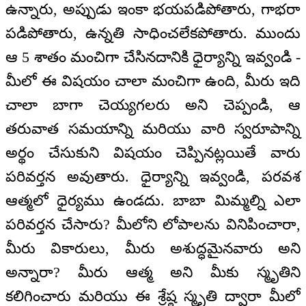
ఉన్నారు, అప్పుడు ఇంకా భయపడిపోతారు, గాభరా
పడిపోతారు, ఉన్నతి సాధించలేకపోతారు. ముందు
ఆ 5 శాతం మంచిగా చేసినదానికి ధైర్యాన్ని ఇవ్వండి -
మీలో ఈ విషయం చాలా మంచిగా ఉంది, మీరు ఇది
చాలా బాగా చెయ్యగలరు అని చెప్పండి, ఆ
తరువాత సమయాన్ని మరియు వారి స్వరూపాన్ని
అర్థం చేసుకుని విషయం చెప్పినట్లయితే వారు
పరివర్తన అవుతారు. ధైర్యాన్ని ఇవ్వండి, పరవశ
ఆత్మలో ధైర్యము ఉండదు. బాబా మిమ్మల్ని ఎలా
పరివర్తన చేసారు? మీలోని లోపాలను వినిపించారా,
మీరు వికారులు, మీరు అశుద్ధమైనవారు అని
అన్నారా? మీరు ఆత్మ అని మీకు స్మృతిని
కలిగించారు మరియు ఈ శ్రేష్ఠ స్మృతి ద్వారా మీలో