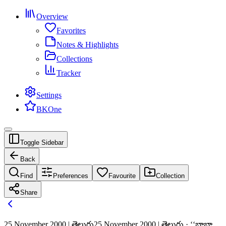
Overview
Favorites
Notes & Highlights
Collections
Tracker
Settings
BKOne
Toggle Sidebar
Back
Find
Preferences
Favourite
Collection
Share
25 November 2000 | తెలుగు
25 November 2000 | తెలుగు · ‘‘బాబా