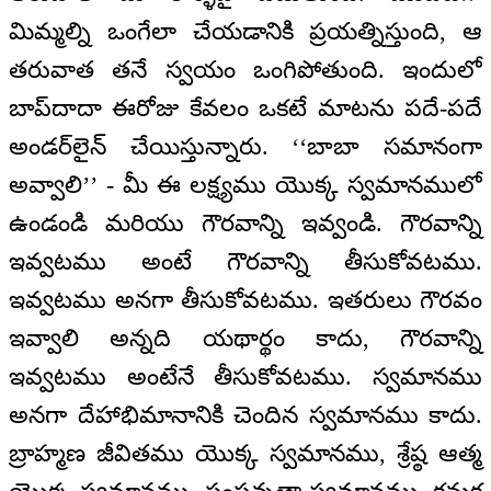
మిమ్మల్ని ఒంగేలా చేయడానికి ప్రయత్నిస్తుంది, ఆ
తరువాత తనే స్వయం ఒంగిపోతుంది. ఇందులో
బాప్‌దాదా ఈరోజు కేవలం ఒకటే మాటను పదే-పదే
అండర్‌లైన్ చేయిస్తున్నారు. ‘‘బాబా సమానంగా
అవ్వాలి’’ - మీ ఈ లక్ష్యము యొక్క స్వమానములో
ఉండండి మరియు గౌరవాన్ని ఇవ్వండి. గౌరవాన్ని
ఇవ్వటము అంటే గౌరవాన్ని తీసుకోవటము.
ఇవ్వటము అనగా తీసుకోవటము. ఇతరులు గౌరవం
ఇవ్వాలి అన్నది యథార్థం కాదు, గౌరవాన్ని
ఇవ్వటము అంటేనే తీసుకోవటము. స్వమానము
అనగా దేహాభిమానానికి చెందిన స్వమానము కాదు.
బ్రాహ్మణ జీవితము యొక్క స్వమానము, శ్రేష్ఠ ఆత్మ