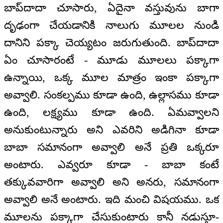
బాప్‌దాదా చూసారు, ఏదైనా వస్తువును బాగా
దృఢంగా చేయడానికి నాలుగు మూలల నుండి
దానిని పక్కా చెయ్యటం జరుగుతుంది. బాప్‌దాదా
ఏం చూసారంటే - మూడు మూలలు పక్కాగా
ఉన్నాయి, ఒక్క మూల మాత్రం ఇంకా పక్కాగా
అవ్వాలి. సంకల్పము కూడా ఉంది, ఉల్లాసము కూడా
ఉంది, లక్ష్యము కూడా ఉంది. ఏమవ్వాలని
అనుకుంటున్నారు అని ఎవరిని అడిగినా కూడా
బాబా సమానంగా అవ్వాలి అనే ప్రతి ఒక్కరూ
అంటారు. ఎవ్వరూ కూడా - బాబా కంటే
తక్కువవారిగా అవ్వాలి అని అనరు, సమానంగా
అవ్వాలి అనే అంటారు. ఇది మంచి విషయము. ఒక
మూలను పక్కాగా చేసుకుంటారు కానీ నడుస్తూ-