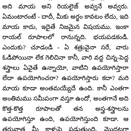
అది మాయ అని రియలైజ్ అవ్వనే అవ్వరు.
ఏమంటారంటే - దాదీ, మీకు అర్థం కావటం లేదు, ఇది
మాయ కాదు, ఇదైతే నిజమైన విషయము. ఇంకా
రాయల్ రూపాలలో రానున్నది. భయపడకండి.
ఎందుకు? చూడండి - ఏ శత్రువైనా సరే, వారు
ఓడిపోయినా లేక గెలిచినా కానీ, వారి వద్ద చిన్న-పెద్ద
శస్త్రాలు ఏవైతే ఉన్నాయో, వాటిని ఉపయోగిస్తారా
లేదా ఉపయోగించరా? ఉపయోగిస్తారు కదా? మరి
మాయ కూడా అంతమయ్యేదే ఉంది. కానీ ఎంతగా
అంతిమము సమీపంగా వస్తూ ఉందో, అంతగానే అది
కొత్త-కొత్త రూపాలతో తన అస్త్ర-శస్త్రాలను
ఉపయోగిస్తూ ఉంది, ఉపయోగిస్తుంది కూడా. ఆ
తరువాత మీ కాళ్ళపై పడుతుంది. మొదటగా