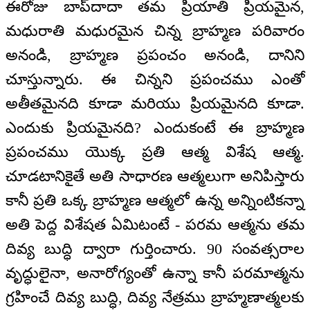
ఈరోజు బాప్‌దాదా తమ ప్రియాతి ప్రియమైన,
మధురాతి మధురమైన చిన్న బ్రాహ్మణ పరివారం
అనండి, బ్రాహ్మణ ప్రపంచం అనండి, దానిని
చూస్తున్నారు. ఈ చిన్నని ప్రపంచము ఎంతో
అతీతమైనది కూడా మరియు ప్రియమైనది కూడా.
ఎందుకు ప్రియమైనది? ఎందుకంటే ఈ బ్రాహ్మణ
ప్రపంచము యొక్క ప్రతి ఆత్మ విశేష ఆత్మ.
చూడటానికైతే అతి సాధారణ ఆత్మలుగా అనిపిస్తారు
కానీ ప్రతి ఒక్క బ్రాహ్మణ ఆత్మలో ఉన్న అన్నింటికన్నా
అతి పెద్ద విశేషత ఏమిటంటే - పరమ ఆత్మను తమ
దివ్య బుద్ధి ద్వారా గుర్తించారు. 90 సంవత్సరాల
వృద్ధులైనా, అనారోగ్యంతో ఉన్నా కానీ పరమాత్మను
గ్రహించే దివ్య బుద్ధి, దివ్య నేత్రము బ్రాహ్మణాత్మలకు