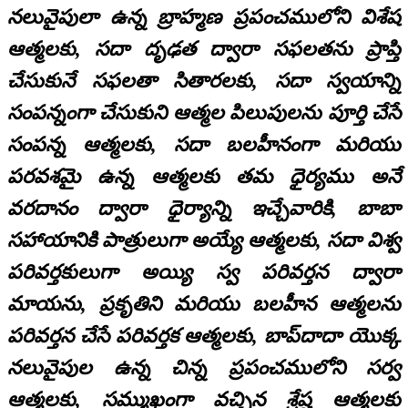
నలువైపులా ఉన్న బ్రాహ్మణ ప్రపంచములోని విశేష
ఆత్మలకు, సదా దృఢత ద్వారా సఫలతను ప్రాప్తి
చేసుకునే సఫలతా సితారలకు, సదా స్వయాన్ని
సంపన్నంగా చేసుకుని ఆత్మల పిలుపులను పూర్తి చేసే
సంపన్న ఆత్మలకు, సదా బలహీనంగా మరియు
పరవశమై ఉన్న ఆత్మలకు తమ ధైర్యము అనే
వరదానం ద్వారా ధైర్యాన్ని ఇచ్చేవారికి, బాబా
సహాయానికి పాత్రులుగా అయ్యే ఆత్మలకు, సదా విశ్వ
పరివర్తకులుగా అయ్యి స్వ పరివర్తన ద్వారా
మాయను, ప్రకృతిని మరియు బలహీన ఆత్మలను
పరివర్తన చేసే పరివర్తక ఆత్మలకు, బాప్‌దాదా యొక్క
నలువైపుల ఉన్న చిన్న ప్రపంచములోని సర్వ
ఆత్మలకు, సమ్ముఖంగా వచ్చిన శ్రేష్ఠ ఆత్మలకు