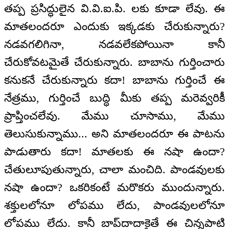
తప్ప ప్రసిద్ధులైన వి.వి.ఐ.పి. లకు కూడా లేవు. ఈ
మాతలందరూ ఎందుకు ఇక్కడకు చేరుకున్నారు?
నడవగలిగినా, నడవలేకపోయినా కానీ
చేరుకోవటమైతే చేరుకున్నారు. బాబాను గుర్తించారు
కనుకనే చేరుకున్నారు కదా! బాబాను గుర్తించే ఈ
నేత్రము, గుర్తించే బుద్ధి మీకు తప్ప మరెవ్వరికీ
ప్రాప్తించలేవు. మేము చూసాము, మేము
తెలుసుకున్నాము... అని మాతలందరూ ఈ పాటను
పాడుతారు కదా! మాతలకు ఈ నషా ఉందా?
చేతులూపుతున్నారు, చాలా మంచిది. పాండవులకు
నషా ఉందా? ఒకరికంటే మరొకరు ముందున్నారు.
శక్తులలోనూ లోపము లేదు, పాండవులలోనూ
లోపము లేదు. కానీ బాప్‌దాదాకైతే ఈ చిన్నపాటి