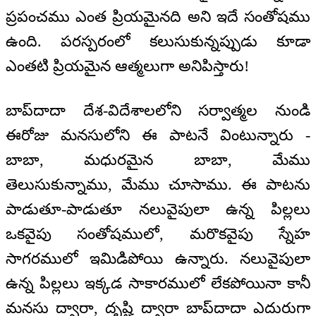
ప్రపంచము ఎంత ప్రియమైనది అని ఇదే సంతోషము
ఉంది. పరస్పరంలో కలుసుకున్నప్పుడు కూడా
ఎంతటి ప్రియమైన ఆత్మలుగా అనిపిస్తారు!
బాప్‌దాదా దేశ-విదేశాలలోని సర్వాత్మల నుండి
ఈరోజు మనసులోని ఈ పాటనే వింటున్నారు -
బాబా, మధురమైన బాబా, మేము
తెలుసుకున్నాము, మేము చూసాము. ఈ పాటను
పాడుతూ-పాడుతూ నలువైపులా ఉన్న పిల్లలు
ఒకవైపు సంతోషములో, మరొకవైపు స్నేహ
సాగరములో ఇమిడిపోయి ఉన్నారు. నలువైపులా
ఉన్న పిల్లలు ఇక్కడ సాకారములో లేకపోయినా కానీ
మనసు ద్వారా, దృష్టి ద్వారా బాప్‌దాదా ఎదురుగా