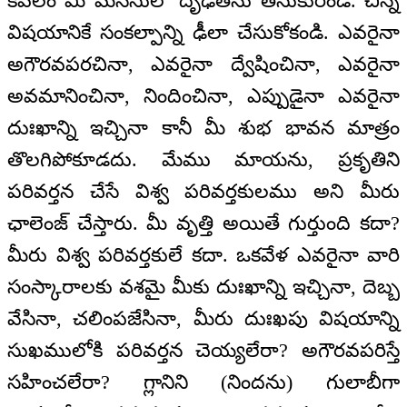
కేవలం మీ మనసులో దృఢతను తీసుకురండి. చిన్న
విషయానికే సంకల్పాన్ని ఢీలా చేసుకోకండి. ఎవరైనా
అగౌరవపరచినా, ఎవరైనా ద్వేషించినా, ఎవరైనా
అవమానించినా, నిందించినా, ఎప్పుడైనా ఎవరైనా
దుఃఖాన్ని ఇచ్చినా కానీ మీ శుభ భావన మాత్రం
తొలగిపోకూడదు. మేము మాయను, ప్రకృతిని
పరివర్తన చేసే విశ్వ పరివర్తకులము అని మీరు
ఛాలెంజ్ చేస్తారు. మీ వృత్తి అయితే గుర్తుంది కదా?
మీరు విశ్వ పరివర్తకులే కదా. ఒకవేళ ఎవరైనా వారి
సంస్కారాలకు వశమై మీకు దుఃఖాన్ని ఇచ్చినా, దెబ్బ
వేసినా, చలింపజేసినా, మీరు దుఃఖపు విషయాన్ని
సుఖములోకి పరివర్తన చెయ్యలేరా? అగౌరవపరిస్తే
సహించలేరా? గ్లానిని (నిందను) గులాబీగా