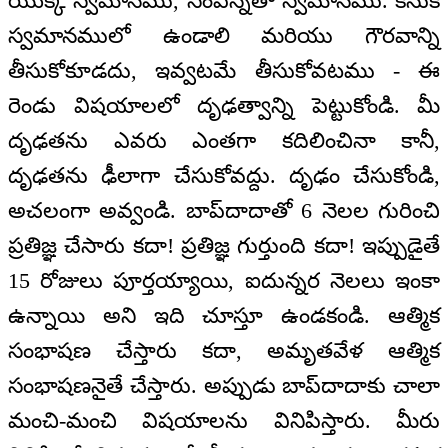
యొక్క స్వమానము, సంపన్నతా స్వమానము. కనుక
స్వమానములో ఉండాలి మరియు గౌరవాన్ని
తీసుకోకూడదు, ఇవ్వటమే తీసుకోవటము - ఈ
రెండు విషయాలలో దృఢత్వాన్ని పెట్టుకోండి. మీ
దృఢతను ఎవరు ఎంతగా కదిలించినా కానీ,
దృఢతను ఢీలాగా చేసుకోవద్దు. దృఢం చేసుకోండి,
అచలంగా అవ్వండి. బాప్‌దాదాతో 6 నెలల గురించి
ప్రతిజ్ఞ చేసారు కదా! ప్రతిజ్ఞ గుర్తుంది కదా! ఇప్పుడైతే
15 రోజులు పూర్తయ్యాయి, ఐదున్నర నెలలు ఇంకా
ఉన్నాయి అని ఇది చూస్తూ ఉండకండి. ఆత్మిక
సంభాషణ చేస్తారు కదా, అమృతవేళ ఆత్మిక
సంభాషణనైతే చేస్తారు. అప్పుడు బాప్‌దాదాకు చాలా
మంచి-మంచి విషయాలను వినిపిస్తారు. మీరు