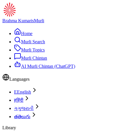
Brahma Kumaris
Murli
Home
Murli Search
Murli Topics
Murli Chintan
AI Murli Chintan (ChatGPT)
Languages
E
English
ह
हिंदी
ગ
ગુજરાતી
త
తెలుగు
Library