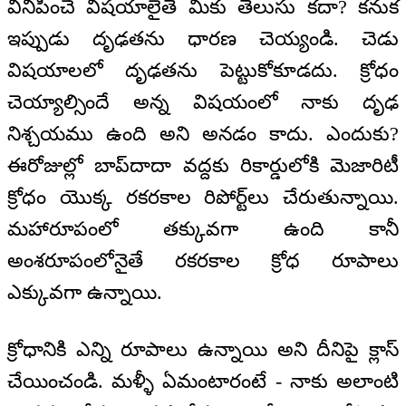
వినిపించే విషయాలైతే మీకు తెలుసు కదా? కనుక
ఇప్పుడు దృఢతను ధారణ చెయ్యండి. చెడు
విషయాలలో దృఢతను పెట్టుకోకూడదు. క్రోధం
చెయ్యాల్సిందే అన్న విషయంలో నాకు దృఢ
నిశ్చయము ఉంది అని అనడం కాదు. ఎందుకు?
ఈరోజుల్లో బాప్‌దాదా వద్దకు రికార్డులోకి మెజారిటీ
క్రోధం యొక్క రకరకాల రిపోర్ట్‌లు చేరుతున్నాయి.
మహారూపంలో తక్కువగా ఉంది కానీ
అంశరూపంలోనైతే రకరకాల క్రోధ రూపాలు
ఎక్కువగా ఉన్నాయి.
క్రోధానికి ఎన్ని రూపాలు ఉన్నాయి అని దీనిపై క్లాస్
చేయించండి. మళ్ళీ ఏమంటారంటే - నాకు అలాంటి