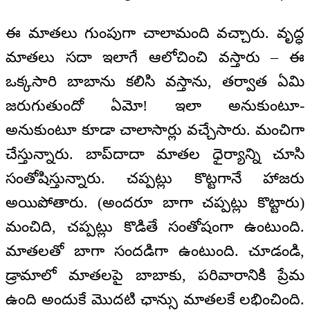
ఈ మాతలు గుంపుగా చాలామంది వచ్చారు. వృద్ధ
మాతలు సదా ఇలాగే ఆలోచించి వస్తారు – ఈ
ఒక్కసారి బాబాను కలిసి వస్తాను, తర్వాత ఏమి
జరుగుతుందో ఏమో! ఇలా అనుకుంటూ-
అనుకుంటూ కూడా చాలాసార్లు వచ్చేసారు. మంచిగా
చేస్తున్నారు. బాప్‌దాదా మాతల ధైర్యాన్ని చూసి
సంతోషిస్తున్నారు. చప్పట్లు కొట్టగానే హాజరు
అయిపోతారు. (అందరూ బాగా చప్పట్లు కొట్టారు)
మంచిది, చప్పట్లు కొడితే సంతోషంగా ఉంటుంది.
మాతలతో బాగా సందడిగా ఉంటుంది. చూడండి,
డ్రామాలో మాతలపై బాబాకు, పరివారానికి ప్రేమ
ఉంది అందుకే మొదటి ఛాన్సు మాతలకే లభించింది.