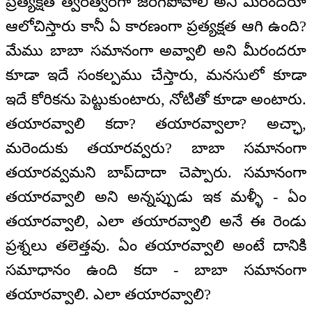
ప్రత్యక్షత త్వరత్వరగా జరిగిపోవాలి అని మీరందరూ
ఆలోచిస్తారు కానీ ఏ కారణంగా ప్రత్యక్షత ఆగి ఉంది?
మేము బాబా సమానంగా అవ్వాలి అని మీరందరూ
కూడా ఇదే సంకల్పము చేస్తారు, మనసులో కూడా
ఇదే కోరికను పెట్టుకుంటారు, నోటితో కూడా అంటారు.
తయారవ్వాలి కదా? తయారవ్వాలా? అచ్ఛా,
మరెందుకు తయారవ్వరు? బాబా సమానంగా
తయారవ్వమని బాప్‌దాదా చెప్పారు. సమానంగా
తయారవ్వాలి అని అన్నప్పుడు ఇక మళ్ళీ - ఏం
తయారవ్వాలి, ఎలా తయారవ్వాలి అనే ఈ రెండు
ప్రశ్నలు తలెత్తవు. ఏం తయారవ్వాలి అంటే దానికి
సమాధానం ఉంది కదా - బాబా సమానంగా
తయారవ్వాలి. ఎలా తయారవ్వాలి?