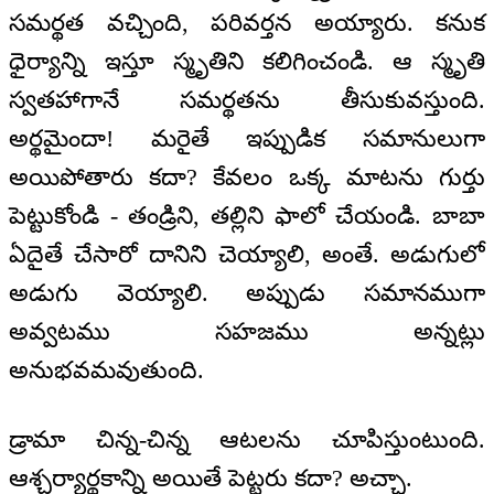
సమర్థత వచ్చింది, పరివర్తన అయ్యారు. కనుక
ధైర్యాన్ని ఇస్తూ స్మృతిని కలిగించండి. ఆ స్మృతి
స్వతహాగానే సమర్థతను తీసుకువస్తుంది.
అర్థమైందా! మరైతే ఇప్పుడిక సమానులుగా
అయిపోతారు కదా? కేవలం ఒక్క మాటను గుర్తు
పెట్టుకోండి - తండ్రిని, తల్లిని ఫాలో చేయండి. బాబా
ఏదైతే చేసారో దానిని చెయ్యాలి, అంతే. అడుగులో
అడుగు వెయ్యాలి. అప్పుడు సమానముగా
అవ్వటము సహజము అన్నట్లు
అనుభవమవుతుంది.
డ్రామా చిన్న-చిన్న ఆటలను చూపిస్తుంటుంది.
ఆశ్చర్యార్థకాన్ని అయితే పెట్టరు కదా? అచ్ఛా.