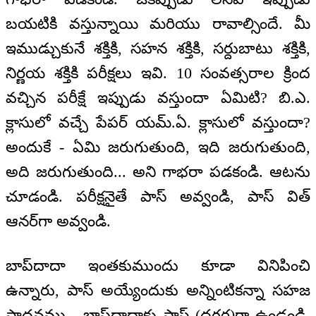
బయటికి వస్తున్నాయి మరియు రావాల్సిందే. మీ
ఇముడ్చుకునే శక్తికి, సహన శక్తికి, సర్దుబాటు శక్తికి,
నిర్ణయ శక్తికి పరీక్షలు ఇవి. 10 సంవత్సరాల క్రింద
వచ్చిన పరీక్షే ఇప్పుడు వస్తుందా ఏమిటి? బి.ఎ.
క్లాసులో వచ్చే పేపర్ యమ్.ఏ. క్లాసులో వస్తుందా?
అందుకే - ఏమి జరుగుతుంది, ఇది జరుగుతుంది,
అది జరుగుతుంది... అని గాభరా పడకండి. ఆటను
చూడండి. పరీక్షనైతే పాస్ అవ్వండి, పాస్ విత్
ఆనర్‌గా అవ్వండి.
బాప్‌దాదా ఇంతకుముందు కూడా వినిపించి
ఉన్నారు, పాస్ అయ్యేందుకు అన్నింటికన్నా సహజ
సాధనము - బాప్‌దాదాకు పాస్ (దగ్గర)గా ఉండండి,