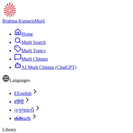
Brahma Kumaris
Murli
Home
Murli Search
Murli Topics
Murli Chintan
AI Murli Chintan (ChatGPT)
Languages
E
English
ह
हिंदी
ગ
ગુજરાતી
త
తెలుగు
Library