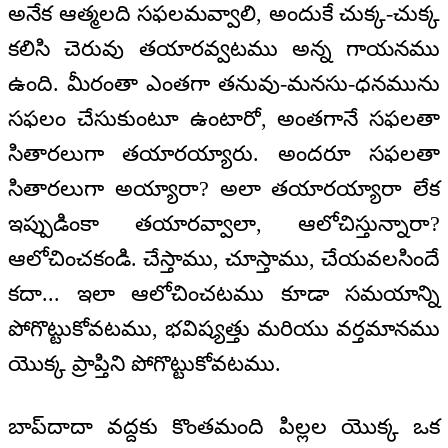
అనేక ఆత్మలది సఫలమవ్వాలి, అందుకే చుక్క-చుక్క
కలిసి చెరువు తయారవ్వటము అన్న గాయనము
ఉంది. మీరంతా ఎంతగా తనువు-మనసు-ధనమును
సఫలం చేసుకుంటూ ఉంటారో, అంతగానే సఫలతా
సితారలుగా తయారయ్యారు. అందరూ సఫలతా
సితారలుగా అయ్యారా? అలా తయారయ్యారా లేక
ఇప్పుడింకా తయారవ్వాలా, ఆలోచిస్తున్నారా?
ఆలోచించకండి. చేస్తాము, చూస్తాము, చేయవలసిందే
కదా... ఇలా ఆలోచించటము కూడా సమయాన్ని
పోగొట్టుకోవటము, భవిష్యత్తు మరియు వర్తమానము
యొక్క ప్రాప్తిని పోగొట్టుకోవటము.
బాప్‌దాదా వద్దకు కొంతమంది పిల్లల యొక్క ఒక