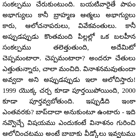
సంకల్పము చేరుకుంటుంది. బయటివారైతే పాపం
అభాగ్యులు కానీ బ్రాహ్మణ ఆత్మలు అభాగ్యులు
కారు, ఆలోచనాపరులు, వివేకవంతులు. కానీ
అప్పుడప్పుడు కొంతమంది పిల్లల్లో ఒక బలహీన
సంకల్పము తలెత్తుతుంది, అదేమిటో
చెప్పమంటారా. చెప్పమంటారా? అందరూ చేతులు
ఎత్తుతున్నారు, చాలా మంచిది. వినాశనమవుతుందా
అవ్వదా అని అప్పుడప్పుడు ఇలా ఆలోచిస్తారు!
1999 యొక్క చర్చ కూడా పూర్తయిపోయింది, 2000
కూడా పూర్తవ్వబోతుంది. ఇప్పుడిది ఇంకా
ఎంతవరకు? బాప్‌దాదా అనుకుంటూ ఉంటారు - ఇది
నవ్వొచ్చే విషయము ఎందుకంటే వినాశనం గురించి
ఆలోచించటము అంటే బాబాకు వీడ్కోలు ఇవ్వటము