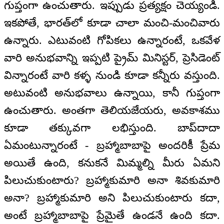
గుప్తంగా ఉంచుతారు. ఇప్పుడు ప్రత్యక్షం చెయ్యండి.
ఇకపోతే, భారత్‌లో కూడా చాలా మంచి-మంచివారు
ఉన్నారు. ఎటువంటి గోపికలు ఉన్నారంటే, ఒకవేళ
వారి అనుభవాన్ని ఇప్పటి ప్రైమ్ మినిస్టర్, ప్రెసిడెంట్
విన్నారంటే వారి కళ్ళ నుండి కూడా కన్నీరు వస్తుంది.
అటువంటి అనుభవాలు ఉన్నాయి, కానీ గుప్తంగా
ఉంచుతారు. అంతగా తెలియజేయరు, అవకాశము
కూడా తక్కువగా లభిస్తుంది. బాప్‌దాదా
ఏమంటున్నారంటే - బ్రహ్మాబాబాపై అందరికీ ప్రేమ
అయితే ఉంది, కనుకనే మిమ్మల్ని మీరు ఏమని
పిలుచుకుంటారు? బ్రహ్మాకుమారి అనా శివకుమారి
అనా? బ్రహ్మాకుమారి అని పిలుచుకుంటారు కదా,
అంటే బ్రహ్మాబాబాపై ప్రేమైతే ఉండనే ఉంది కదా.