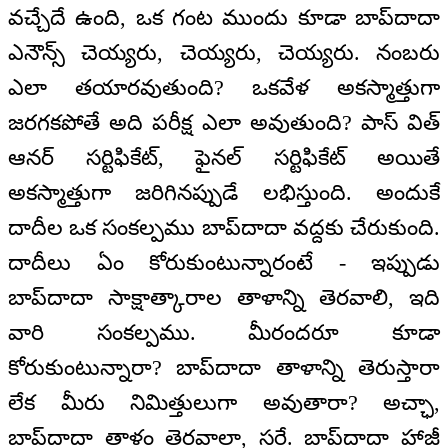
వచ్చేదే ఉంది, ఒక గంట ముందు కూడా బాప్‌దాదా
ఎనౌన్స్ చెయ్యరు, చెయ్యరు, చెయ్యరు. నంబరు
ఎలా తయారవుతుంది? ఒకవేళ అకస్మాత్తుగా
జరగకపోతే అది పరీక్ష ఎలా అవుతుంది? పాస్ విత్
ఆనర్ సర్టిఫికేట్, ఫైనల్ సర్టిఫికేట్ అయితే
అకస్మాత్తుగా జరిగినప్పుడే లభిస్తుంది. అందుకే
దాదీల ఒక సంకల్పము బాప్‌దాదా వద్దకు చేరుకుంది.
దాదీలు ఏం కోరుకుంటున్నారంటే - ఇప్పుడు
బాప్‌దాదా సాక్షాత్కారాల తాళాన్ని తెరవాలి, ఇది
వారి సంకల్పము. మీరందరూ కూడా
కోరుకుంటున్నారా? బాప్‌దాదా తాళాన్ని తెరుస్తారా
లేక మీరు నిమిత్తులుగా అవుతారా? అచ్ఛా,
బాప్‌దాదా తాళం తెరవాలా, సరే. బాప్‌దాదా హాజీ