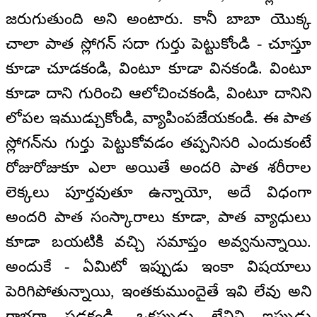
జరుగుతుంది అని అంటారు. కానీ బాబా యొక్క
చాలా పాత స్లోగన్ సదా గుర్తు పెట్టుకోండి - చూస్తూ
కూడా చూడకండి, వింటూ కూడా వినకండి. వింటూ
కూడా దాని గురించి ఆలోచించకండి, వింటూ దానిని
లోపల ఇముడ్చుకోండి, వ్యాపింపజేయకండి. ఈ పాత
స్లోగన్‌ను గుర్తు పెట్టుకోవడం తప్పనిసరి ఎందుకంటే
రోజురోజుకూ ఎలా అయితే అందరి పాత శరీరాల
లెక్కలు పూర్తవుతూ ఉన్నాయో, అదే విధంగా
అందరి పాత సంస్కారాలు కూడా, పాత వ్యాధులు
కూడా బయటికి వచ్చి సమాప్తం అవ్వనున్నాయి.
అందుకే - ఏమిటో ఇప్పుడు ఇంకా విషయాలు
పెరిగిపోతున్నాయి, ఇంతకుముందైతే ఇవి లేవు అని
గాభరా పడకండి. ఒకప్పుడు లేనివి ఇప్పుడు