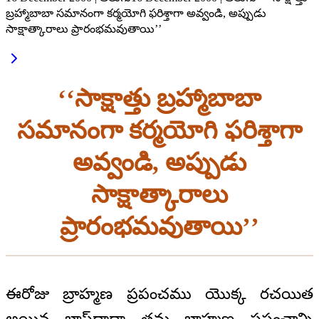
బ్రహ్మాబాబా సమానంగా కర్మయోగి ఫరిశ్తాగా అవ్వండి, అప్పుడు
సాక్షాత్కారాలు ప్రారంభమవుతాయి’’
‘‘సాక్షాత్తు బ్రహ్మాబాబా
సమానంగా కర్మయోగి ఫరిశ్తాగా
అవ్వండి, అప్పుడు
సాక్షాత్కారాలు
ప్రారంభమవుతాయి’’
ఈరోజు బ్రాహ్మణ ప్రపంచము యొక్క రచయిత
అయిన బాప్‌దాదా తమ బ్రాహ్మణ ప్రపంచాన్ని