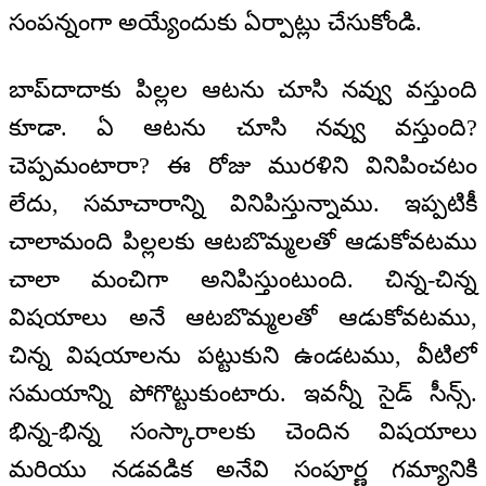
సంపన్నంగా అయ్యేందుకు ఏర్పాట్లు చేసుకోండి.
బాప్‌దాదాకు పిల్లల ఆటను చూసి నవ్వు వస్తుంది
కూడా. ఏ ఆటను చూసి నవ్వు వస్తుంది?
చెప్పమంటారా? ఈ రోజు మురళిని వినిపించటం
లేదు, సమాచారాన్ని వినిపిస్తున్నాము. ఇప్పటికీ
చాలామంది పిల్లలకు ఆటబొమ్మలతో ఆడుకోవటము
చాలా మంచిగా అనిపిస్తుంటుంది. చిన్న-చిన్న
విషయాలు అనే ఆటబొమ్మలతో ఆడుకోవటము,
చిన్న విషయాలను పట్టుకుని ఉండటము, వీటిలో
సమయాన్ని పోగొట్టుకుంటారు. ఇవన్నీ సైడ్ సీన్స్.
భిన్న-భిన్న సంస్కారాలకు చెందిన విషయాలు
మరియు నడవడిక అనేవి సంపూర్ణ గమ్యానికి