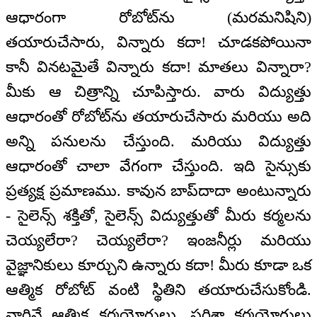
ఆధారంగా రోబోట్‌ను (మరమనిషిని)
తయారుచేసారు, విన్నారు కదా! చూడకపోయినా
కానీ వినటమైతే విన్నారు కదా! మాతలు విన్నారా?
మీకు ఆ చిత్రాన్ని చూపిస్తారు. వారు విద్యుత్తు
ఆధారంతో రోబోట్‌ను తయారుచేసారు మరియు అది
అన్ని పనులను చేస్తుంది. మరియు విద్యుత్తు
ఆధారంతో చాలా వేగంగా చేస్తుంది. ఇది సైన్సుకు
ప్రత్యక్ష ప్రమాణము. కావున బాప్‌దాదా అంటున్నారు
- సైలెన్స్ శక్తితో, సైలెన్స్ విద్యుత్తుతో మీరు కర్మలను
చెయ్యలేరా? చెయ్యలేరా? ఇంజనీర్లు మరియు
వైజ్ఞానికులు కూర్చుని ఉన్నారు కదా! మీరు కూడా ఒక
ఆత్మిక రోబోట్ వంటి స్థితిని తయారుచేసుకోండి.
వారినే ఆత్మిక కర్మయోగులు, ఫరిశ్తా కర్మయోగులు