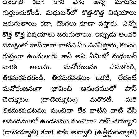
ఉండాలి కదా! కానీ పాస్ అన్న మాటను
గుర్తుంచుకోండి. మధుబన్‌లో కొత్త-కొత్త విషయాలు
జరుగుతాయి కదా, దొంగలు కూడా వస్తారు. ఎన్నో
కొత్త-కొత్త విషయాలు జరుగుతాయి. ఇప్పుడు అందరి
సమక్షంలో బాప్‌దాదా వాటిని ఏం వినిపిస్తారు, కొంచెం
గుప్తంగా ఉంచుతారు కానీ అవి ఏమిటో మధుబన్
వారికి తెలుసు. మనోరంజనం చేసుకోండి,
తికమకపడకండి. తికమకపడటం ఒకటి, లేదంటే
మనోరంజనంగా భావించి ఆనందములో పాస్
చెయ్యటం (దాటెయ్యటం) మరొకటి. మరి
తికమకపడటము మంచిదా లేక వాటిని దాటి వేసి
ఆనందములో ఉండటము మంచిదా? పాస్ చెయ్యాలి
(దాటెయ్యాలి) కదా! పాస్ అవ్వాలి (ఉత్తీర్ణులవ్వాలి)