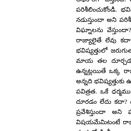
పరిశీలించుకోండి. భ
నడుస్తుందా అని పరి
విఘ్నాలను వేస్తుం
రాజ్యాలైతే లేవు క
భవిష్యత్తులో జరుగు
మాయ తల దూర్చడం ల
ఉన్నట్లయితే ఒక్క ర
అన్నది భవిష్యత్తుకు
పవిత్రత. ఒకే ధర్మ
దూరడం లేదు కదా? ద
ప్రవేశిస్తుందా అని
విషయమేమిటంటే రా