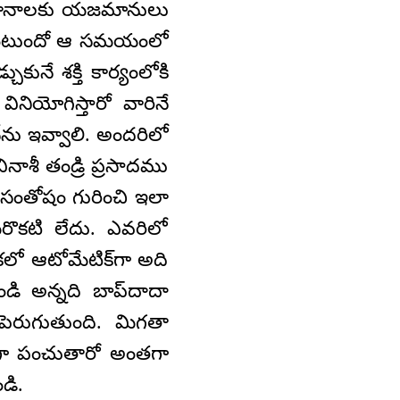
 ఖజానాలకు యజమానులు
ుంటుందో ఆ సమయంలో
ుకునే శక్తి కార్యంలోకి
ియోగిస్తారో వారినే
ను ఇవ్వాలి. అందరిలో
శీ తండ్రి ప్రసాదము
. సంతోషం గురించి ఇలా
కటి లేదు. ఎవరిలో
 ఆటోమేటిక్‌గా అది
ి అన్నది బాప్‌దాదా
ెరుగుతుంది. మిగతా
గా పంచుతారో అంతగా
డి.