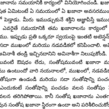
క ఖజానాను సమయానికి కార్యంలో వినియోగించండి.
శేషత ఏమిటంటే ఏ సమయంలో ఏ ఖజానా అవసరమ
డ్తాడు. మీరు ఇముడ్చుకునే శక్తిని ఆజ్ఞాపిస్తే ఇముడ్చ
ే ఎవరైతే సమయానికి తమ ఖజానాలను కార్యంలో విన
 ఇప్పుడు ప్రతి ఒక్కరూ స్వయంపై ఇంతటి అటెన్షన్‌
సదా ముఖంలో మరియు నడవడికలో కనిపించాలి. అవినా
ాశీ తండ్రి ఇచ్చినదానిని అవినాశీగా నిలుపుకోండి
ువంటి ఔషధం లేదు, సంతోషమువంటి ఖజానా మరొ
ు ఉంటుందో వారి నయనాలలో, ముఖంలో, నడవడికలో
 సంతోషంగా ఉండండి మరియు సదా సంతోషాన్ని పంచండ
ఎందుకంటే సంతోషాన్ని పంచడం వలన సంతోషం ప
 వలన తరిగిపోతాయి. కానీ సంతోష ఖజానాను ఎంత
వున సంతోష ఖజానా స్థిరంగా ఉందా అని పరిశీలించుకోం