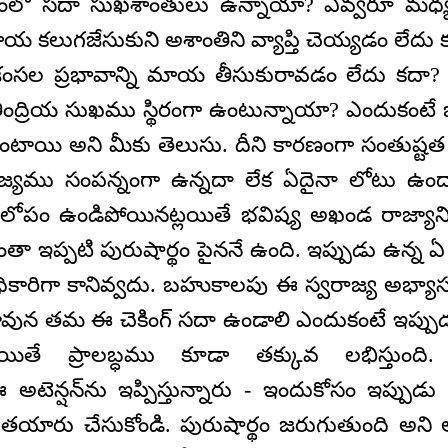
యంలో సదా సుఖశాంతులు ఉన్నాయా? ఎవ్వరూ మధ్యల
య కలుగజేసుకుని అశాంతిని వ్యాప్తి చెయ్యడం లేదు 
ప్రశంసల ప్రభావాన్ని మాయ తీసుకురావడం లేదు కదా
ంద్రియ సుఖము స్థిరంగా ఉంటున్నాయా? ఎందుకంటే భ
త ఉంటాయి అని మీకు తెలుసు. దీని కారణంగా సంతుష్ట
ాజ్యము సంపన్నంగా ఉన్నదా లేక ఏదైనా లోటు ఉంద
 లోపం ఉండిపోయినట్లయితే భవిష్య అఖండ రాజ్యాన
 ఇప్పటి పురుషార్థం పైననే ఉంది. ఇప్పుడు ఉన్న ఏ
అధికారిగా కానివ్వదు. బహుకాలపు ఈ స్వరాజ్య అభ్యాస
ి. కావున తమ ఈ చెకింగ్‌ సదా ఉండాలి ఎందుకంటే ఇప్
్లయితే ప్రాలబ్ధము కూడా తక్కువ లభిస్తుంది.
న్షన్‌ను ఇప్పిస్తున్నారు - ఇందుకోసం ఇప్పుడు 
తయారు చేసుకోండి. పురుషార్థం జరుగుతుంది అని