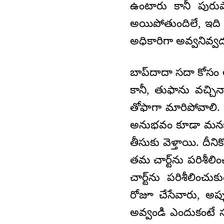
ఉంటారు కానీ పురు
అయిపోతుందిలే, ఇది 
అధికారిగా అవ్వనివ్వద
బాప్‌దాదా సదా కోసం అట
కానీ, తుఫాను వచ్చ
తోఫాగా మారిపోవాలి
అనుభవం కూడా మనకు
తీసుకు వెళ్తాయి. దీ
తమ చార్ట్‌ను పరిశీల
చార్ట్‌ను పరిశీలించ
రోజూ చేసేవారు, అప్ప
అవ్వండి ఎందుకంటే 