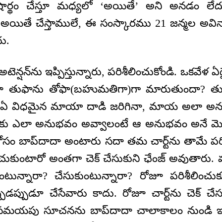
షార్థం చేస్తూ మధ్యలో ‘అయితే’ అని అనడం లే
అయితే చేస్తాములే, ఈ సంస్కారము 21 జన్మల అవినా
ు.
ెన్షన్‌ను ఇప్పిస్తున్నారు, పరిశీలించుకోండి. ఒకవేళ 
ినా తుఫాను తోఫా(బహుమతిగా)గా మారుతుందా? త
. ఏ విధమైన మాయా దాడి జరిగినా, మాయ అలా అను
 ఎలా అనుభవం అవ్వాలంటే ఆ అనుభవం అనే మెట్
నికోసం బాప్‌దాదా అంటారు సదా తమ చార్ట్‌ను తామే పర
ించుకుంటారో అంతగా చెక్‌ చేసుకుని ఛేంజ్‌ అవుతారు.
ుకుంటున్నారా? చేసుకుంటున్నారా? రోజూ పరిశీలించుకు
ుడప్పుడూ చేసేవారు కాదు. రోజూ చార్ట్‌ను చెక్‌ చే
సమయపు సూచనను బాప్‌దాదా చాలాకాలం నుండి ఇస్