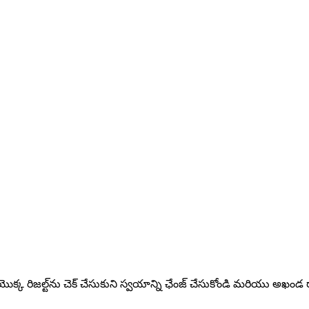
ొక్క రిజల్ట్‌ను చెక్‌ చేసుకుని స్వయాన్ని ఛేంజ్‌ చేసుకోండి మరియు అఖండ