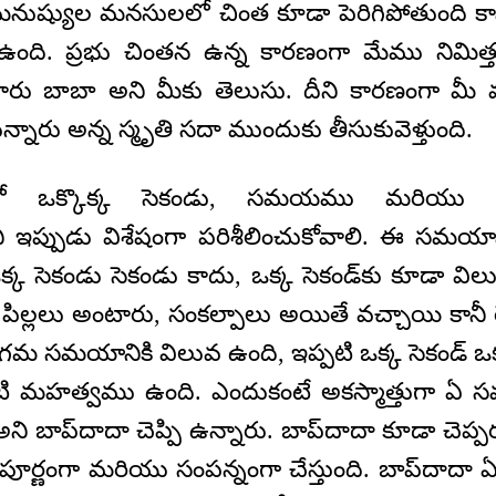
 మనుష్యుల మనసులలో చింత కూడా పెరిగిపోతుంది 
 ఉంది. ప్రభు చింతన ఉన్న కారణంగా మేము నిమిత్
ారు బాబా అని మీకు తెలుసు. దీని కారణంగా మీ
న్నారు అన్న స్మృతి సదా ముందుకు తీసుకువెళ్తుంది.
ఒక్కొక్క సెకండు, సమయము మరియు స
ఇప్పుడు విశేషంగా పరిశీలించుకోవాలి. ఈ సమయాన
 ఒక్క సెకండు సెకండు కాదు, ఒక్క సెకండ్‌కు కూడా 
 పిల్లలు అంటారు, సంకల్పాలు అయితే వచ్చాయి కానీ ర
సంగమ సమయానికి విలువ ఉంది, ఇప్పటి ఒక్క సెకండ్‍
ి మహత్వము ఉంది. ఎందుకంటే అకస్మాత్తుగా ఏ
చు అని బాప్‌దాదా చెప్పి ఉన్నారు. బాప్‌దాదా కూడా 
సంపూర్ణంగా మరియు సంపన్నంగా చేస్తుంది. బాప్‌దాదా