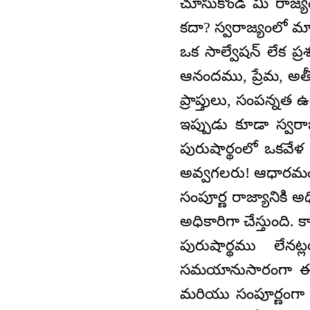
చూసుకోండి మీ రాజ్
కదా? స్వరాజ్యంలో మా
ఒక సాల్వేషన్‌ లేక 
ఆనందము, ప్రేమ, అతీ
ప్రాప్తులు, సంపన్న
ఇప్పుడు కూడా స్వర
పురుషార్థంలో ఒకవేళ
అవ్వగలరు! ఆధారమంతా
సంపూర్ణ రాజ్యానికి 
అధికారిగా చేస్తుంద
పురుషార్థము లేనట
సమయానుసారంగా ఈ అటె
మరియు సంపూర్ణంగా 