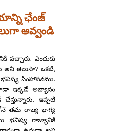
ాన్ని ఛేంజ్‌
లుగా అవ్వండి
ికి వచ్చారు. ఎందుకు
ు అని తెలుసా? ఒకటి,
భవిష్య సింహాసనము.
డా ఇక్కడే అభ్యాసం
చేస్తున్నారు. ఇప్పటి
లోనే తమ రాజ్య భాగ్య
ు భవిష్య రాజ్యానికి
ర్థంగా ఉన్నదా అని