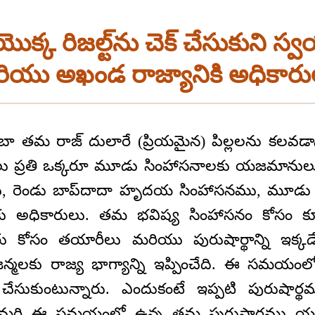
ొక్క రిజల్ట్‌ను చెక్‌ చేసుకుని స్వయ
రియు అఖండ రాజ్యానికి అధికారు
బా తమ రాజ్ దులారే (ప్రియమైన) పిల్లలను కలవడాన
్లలు ప్రతి ఒక్కరూ మూడు సింహాసనాలకు యజమానుల
ము, రెండు బాప్‌దాదా హృదయ సింహాసనము, మూడు 
 అధికారులు. తమ భవిష్య సింహాసనం కోసం కూ
యత్తు కోసం తయారీలు మరియు పురుషార్థాన్ని ఇక్కడే 
న్మలకు రాజ్య భాగ్యాన్ని ఇప్పించేది. ఈ సమయం
చేసుకుంటున్నారు. ఎందుకంటే ఇప్పటి పురుషార్థమ
ంది. మరి ఈ సమయంలో ఉన్న తమ పురుషార్థము యథా