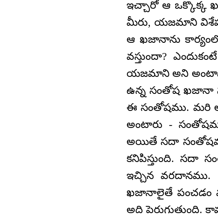
ఇచ్చారో ఆ ఒక్కొక్
మీరు, యజమాని వి
ఆ ఖజానాను కార్యంలో పె
వస్తుందా? ఎందుకంట
యజమాని అని అంటాము.
ఉన్న సంతోష ఖజానా 
ఈ సంతోషము. మరి అవిన
అంటారు - సంతోషమ
అయితే సదా సంతోషమ
కనిపిస్తుంది. సదా
ఇచ్చిన వరదానము. 
ఖజానాలైతే పంచడం
అది పెరుగుతుంది. కా