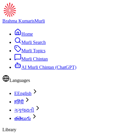
Brahma Kumaris
Murli
Home
Murli Search
Murli Topics
Murli Chintan
AI Murli Chintan (ChatGPT)
Languages
E
English
ह
हिंदी
ગ
ગુજરાતી
త
తెలుగు
Library