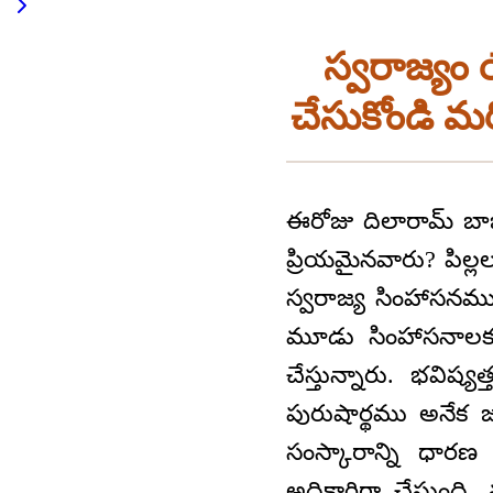
స్వరాజ్యం య
చేసుకోండి మ
ఈరోజు దిలారామ్‌ బా
ప్రియమైనవారు? పిల
స్వరాజ్య సింహాసన
మూడు సింహాసనాలకు
చేస్తున్నారు. భవిష్
పురుషార్థము అనేక జ
సంస్కారాన్ని ధారణ 
అధికారిగా చేస్తు