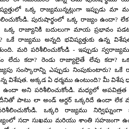
విష్యత్తులో ఒక్క రాజ్యమున్నట్లుగా ఇప్పుడు మా
శీలించుకోండి. పురుషార్థంలో ఒక్క రాజ్యం ఉందా? 
దా? ఒక్క రాజ్యానికి బదులుగా మాయ ప్రభావం పడ
దా? ఒకే రాజ్యము అన్నది భవిష్యత్తుకు ఉన్న విశే
తుంది. మరి పరిశీలించుకోండి - ఇప్పుడు స్వరాజ్యమ
ేదు కదా? రెండు రాజ్యాలైతే లేవు కదా? ఒకవ
ాజ్యపు సంస్కారాన్ని ఎప్పుడు నింపుకుంటారు? ఒకే 
 ఉన్న విశేషత. అక్కడ ఏ ధర్మము ఉంటుంది? మీ విశేష
ము ఉందా అని పరిశీలించుకోండి. మధ్యలో అపవిత్ర
ీనితో పాటు లా అండ్‌ ఆర్డర్‌ ఒక్కరిదే ఉందా ల
 పరిశీలించుకోండి. ఒక్కరి రాజ్యము నిర్విఘ్న
జ్యంలో సదా సుఖము మరియు శాంతి సహజంగా ఉంట