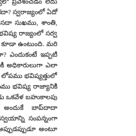
ో ప్రవేశించడం లేదు
కదా? స్వరాజ్యంలో ఏదో
? సదా సుఖము, శాంతి,
విష్య రాజ్యంలో సర్వ
త కూడా ఉంటుంది. మరి
ా? ఎందుకంటే ఇప్పటి
ికి అధికారులుగా ఎలా
 లోపము భవిష్యత్తులో
ము భవిష్య రాజ్యానికి
పుడు ఒకవేళ బహుకాలపు
 అందుకే బాప్‌దాదా
స్వయాన్ని సంపన్నంగా
 అప్పుడప్పుడూ అంటూ