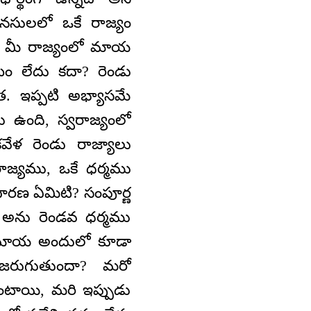
 మనసులలో ఒకే రాజ్యం
లేక మీ రాజ్యంలో మాయ
టం లేదు కదా? రెండు
షత. ఇప్పటి అభ్యాసమే
ు ఉంది, స్వరాజ్యంలో
ేళ రెండు రాజ్యాలు
రాజ్యము, ఒకే ధర్మము
 ధారణ ఏమిటి? సంపూర్ణ
త అను రెండవ ధర్మము
ేక మాయ అందులో కూడా
ంగా జరుగుతుందా? మరో
ాయి, మరి ఇప్పుడు