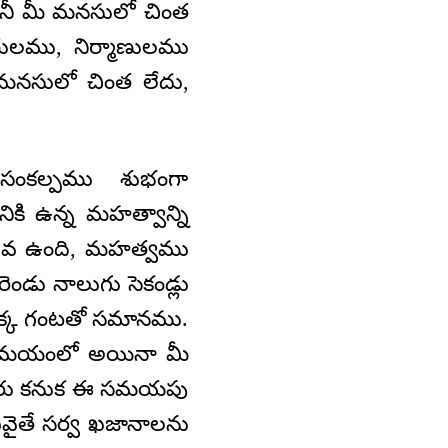
కానీ మీ మనసులో చింత
తులము, నిర్మాణులము
 మనసులో చింత లేదు,
ంకల్పము శుభంగా
ికి ఉన్న మహత్వాన్ని
విలువ ఉంది, మహత్వము
ెండు నాలుగు సెకండ్లు
 ఒక్క గంటతో సమానము.
 సమయంలో అయినా మీ
చెప్పరు కనుక ఈ సమయపు
 ఏవైతే సర్వ ఖజానాలను