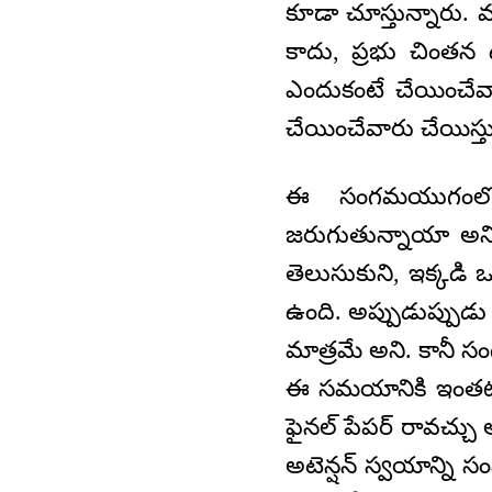
కూడా చూస్తున్నారు.
కాదు, ప్రభు చింతన
ఎందుకంటే చేయించేవ
చేయించేవారు చేయిస్తు
ఈ సంగమయుగంలో 
జరుగుతున్నాయా అని 
తెలుసుకుని, ఇక్కడి
ఉంది. అప్పుడుప్పుడు
మాత్రమే అని. కానీ 
ఈ సమయానికి ఇంతట
ఫైనల్‌ పేపర్‌ రావచ్
అటెన్షన్‌ స్వయాన్ని 