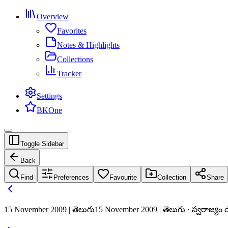
Overview
Favorites
Notes & Highlights
Collections
Tracker
Settings
BKOne
Toggle Sidebar
Back
Find
Preferences
Favourite
Collection
Share
15 November 2009 | తెలుగు
15 November 2009 | తెలుగు · స్వరాజ్యం య