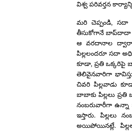
విశ్వ పరివర్తన కార్యాన్
మరి చెప్పండి, సదా అ
తీసుకోగానే బాప్‌దాదా
ఆ వరదానాల ద్వారా 
పిల్లలందరూ సదా అధికా
కూడా, ప్రతి ఒక్కరిపై
తెలివైనవారిగా భావి
చివరి పిల్లవాడు కూ
బాబాకు పిల్లలు ప్రత
నంబరువారీగా ఉన్నా 
ఇస్తారు. పిల్లలు న
అయిపోయినట్లే. పిల్