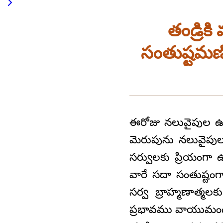
తండ్రిక
సంతుష్టమణిగ
ఈరోజు నలువైపుల ఉ
మెరుపును నలువైపుల వ్
సర్వులకు ప్రియంగా 
వారే సదా సంతుష్టం
సర్వ బ్రాహ్మణాత్మల
ప్రభావము వాయుమండలం