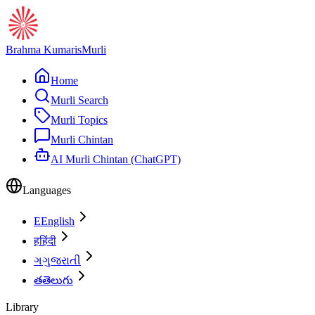
Brahma Kumaris
Murli
Home
Murli Search
Murli Topics
Murli Chintan
AI Murli Chintan (ChatGPT)
Languages
E
English
ह
हिंदी
ગ
ગુજરાતી
త
తెలుగు
Library