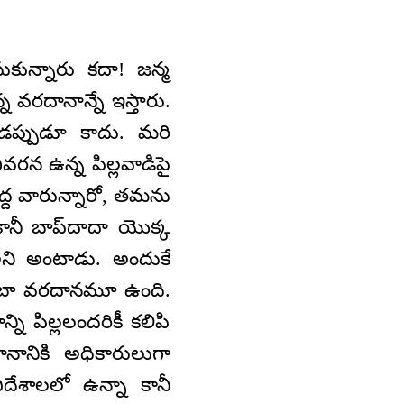
సుకున్నారు కదా! జన్మ
న వరదానాన్నే ఇస్తారు.
ుడప్పుడూ కాదు. మరి
ివరన ఉన్న పిల్లవాడిపై
ెద్ద వారున్నారో, తమను
కానీ బాప్‌దాదా యొక్క
 అని అంటాడు. అందుకే
ీ బాబా వరదానమూ ఉంది.
 పిల్లలందరికీ కలిపి
ానానికి అధికారులుగా
ిదేశాలలో ఉన్నా కానీ