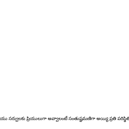
ియు సర్వులకు ప్రియులుగా అవ్వాలంటే సంతుష్టమణిగా అయ్యి ప్రతి పరిస్థిత