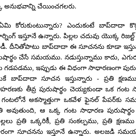
క్క అనుభవాన్ని చేయించగలరు.
 ఏమి కోరుకుంటున్నారు? ఎందుకంటే బాప్‌దాదా 
ంగ్‌ ఇస్తూనే ఉన్నారు. పిల్లల చదువు యొక్క రిజల్ట్‌ 
ీ. దీనితోపాటు బాప్‌దాదా ఈ సూచనను కూడా ఇస్తున్న
ుషార్థం చేసే సమయము. నడుస్తున్నాము కాదు, ఎగ
ను గడపడము, ఇప్పుడు ఈ విధంగా సాధారణంగా పుర
కే బాప్‌దాదా సూచన ఇస్తున్నారు - ప్రతి క్షణమ
దాహరణకు తీవ్ర పురుషార్థం చెయ్యకుండా ఒక గంట 
 గంటలోనే అకస్మాత్తుగా ఒకవేళ ఫైనల్‌ పేపర్‌కు 
అవుతుంది, ఆ ఒక్క గంట సాధారణ పురుషార్థం ఎ
ల్లలు ప్రతి ఒక్కరికీ, ప్రతి సంకల్పము, ప్రతి క
ారంగా సూచనను ఇస్తూనే ఉన్నారు. అలజడి సమ