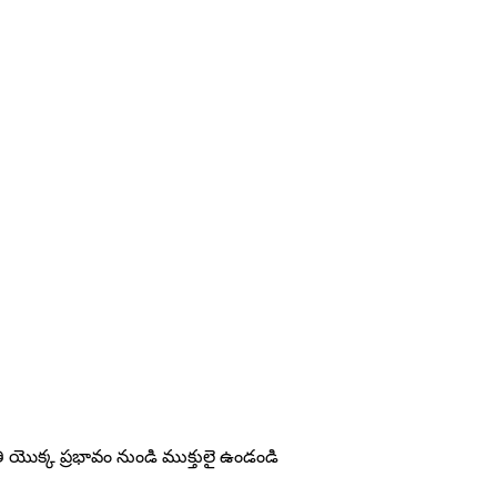
ి యొక్క ప్రభావం నుండి ముక్తులై ఉండండి