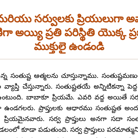
ి మరియు సర్వులకు ప్రియులుగా అ
ా అయ్యి ప్రతి పరిస్థితి యొక్క ప
ముక్తులై ఉండండి
న్న సంతుష్ట ఆత్మలను చూస్తున్నాము. సంతుష్ట
యాప్తి చేస్తున్నారు. సంతుష్టతయే అన్నిటికన్నా పెద్
ఉంటుంది. బాబాకూ ప్రియమే. ఎవరి వద్ద అయితే సర్
గా ఉండగలరు. ప్రాప్తులకు ఆధారము సంతుష్టత అంద
కు ప్రియమైనవారు. సర్వ ప్రాప్తులు అనగా సదా సంత
లో కూడా పడుతుంది. సర్వ ప్రాప్తులు పరమాత్మున