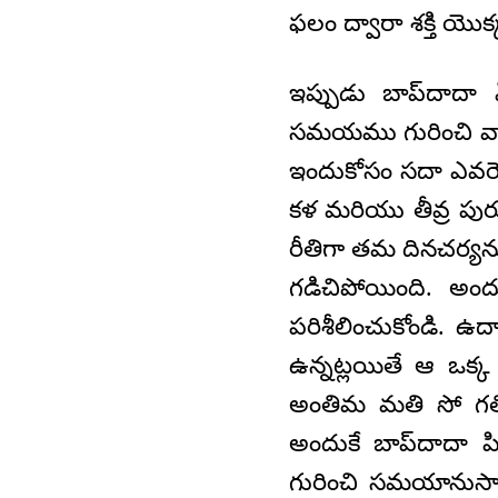
ఫలం ద్వారా శక్తి యొ
ఇప్పుడు బాప్‌దాదా
సమయము గురించి వార్ని
ఇందుకోసం సదా ఎవరెడ
కళ మరియు తీవ్ర పుర
రీతిగా తమ దినచర్య
గడిచిపోయింది. అందు
పరిశీలించుకోండి. ఉ
ఉన్నట్లయితే ఆ ఒక్క
అంతిమ మతి సో గతి 
అందుకే బాప్‌దాదా పి
గురించి సమయానుస