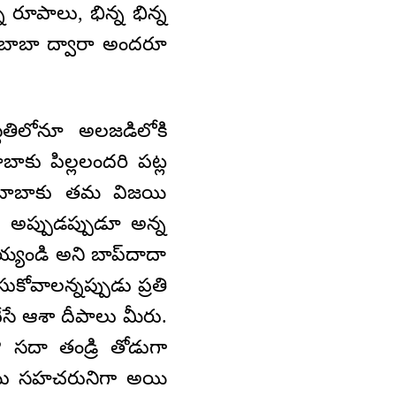
రూపాలు, భిన్న భిన్న
ి బాబా ద్వారా అందరూ
థితిలోనూ అలజడిలోకి
ాకు పిల్లలందరి పట్ల
 బాబాకు తమ విజయి
ి? అప్పుడప్పుడూ అన్న
్యండి అని బాప్‌దాదా
కోవాలన్నప్పుడు ప్రతి
ేసే ఆశా దీపాలు మీరు.
 సదా తండ్రి తోడుగా
ియు సహచరునిగా అయి