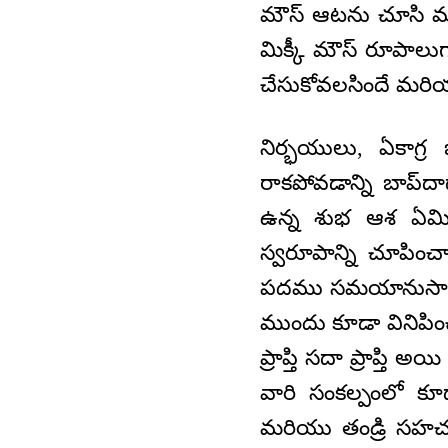
మౌస్‌ ఆటను చూసి మన
మిక్కీ మౌస్‌ రూపాల
చేసుకోవలసిందే మరియ
నిర్భయులు, ఏకాగ్ర
రాకపోవడాన్ని బాప్‌
ఉన్న శుభ ఆశ ఏమి
స్వరూపాన్ని చూపించా
పదము సమయానుసారంగా 
ముందు కూడా వినిపించ
ప్రాప్తి సదా ప్రాప్
వారి సంకల్పంలో కూ
మరియు తండ్రి సహచ