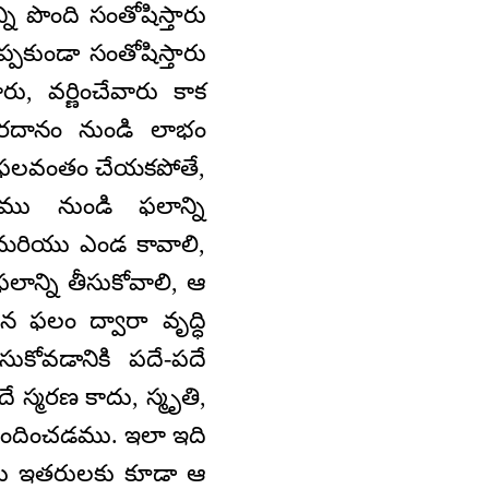
ని పొంది సంతోషిస్తారు
ప్పకుండా సంతోషిస్తారు
, వర్ణించేవారు కాక
వరదానం నుండి లాభం
ని ఫలవంతం చేయకపోతే,
ు నుండి ఫలాన్ని
ు మరియు ఎండ కావాలి,
ాన్ని తీసుకోవాలి, ఆ
 ఫలం ద్వారా వృద్ధి
కోవడానికి పదే-పదే
దే స్మరణ కాదు, స్మృతి,
అందించడము. ఇలా ఇది
యు ఇతరులకు కూడా ఆ