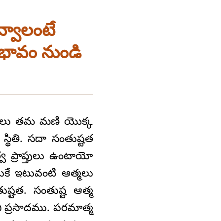
వ్వాలంటే
్రభావం నుండి
మణులు తమ మణి యొక్క
ద స్థితి. సదా సంతుష్టత
వ ప్రాప్తులు ఉంటాయో
ుకే ఇటువంటి ఆత్మలు
ుష్టత. సంతుష్ట ఆత్మ
ి ప్రసాదము. పరమాత్మ