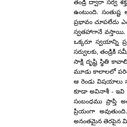
తండ్రి ద్వారా సర్వ 
ఉంటుంది. సంతుష్ట ఆత
ప్రభావం చూపలేదు ఎం
స్వతహాగానే వస్తాయి
ఒక్కరూ స్వయాన్ని ప
సర్వులకు, తండ్రికి 
సాక్షి దృష్టి స్థితి కా
మూడు కాలాలలో పరిశ
ఆ రెండు విషయాలు
కూడా అవినాశీ - ఇవి 
సంబంధము ప్రాప్తి అ
ప్రియంగా అవుతుంద
అనంతమైన తెరపైన మి