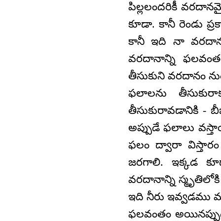
పిల్లలందరికీ వరదానమె
కూడా. కానీ రెండు ప్ర
కానీ ఇది నా వరదాన
వరదానాన్ని ఫలవంత
తీసుకుని వరదానం ను
ఫలాలను తీసుకుర
తీసుకురావడానికి - 
అప్పుడే ఫలాలు వస్త
ఫలం ద్వారా విస్తా
జరగాలి. ఇక్కడ కూ
వరదానాన్ని స్మృతిలోకి
ఇది నీరు ఇవ్వడము 
ఫలవంతం అయినప్పుడ