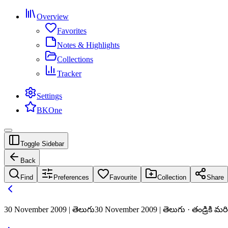
Overview
Favorites
Notes & Highlights
Collections
Tracker
Settings
BKOne
Toggle Sidebar
Back
Find
Preferences
Favourite
Collection
Share
30 November 2009 | తెలుగు
30 November 2009 | తెలుగు · తండ్రికి మర