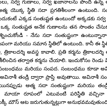
శక్తులు, సర్వ గుణాలు, సర్వ ఖజానాలను పొంది ఉన్న
్మ యొక్క స్థితి సదా ప్రగతిశీలంగా ఉంటుంది. సంతు
దుకంటే ఎక్కడ సంతుష్టత ఉంటుందో అక్కడకు సర్వ శ
. ఒక్క సంతుష్టత అనేక గుణాలను తన సొంతం చేసుకు
్రశ్నించుకోండి - నేను సదా సంతుష్టంగా ఉంటున్నాన
సమీపంగా మరియు సమాన స్థితిలో ఉంటుంది. కానీ ఈ స్థ
వాలి, త్రికాలదర్శి అవస్థ కావాలి. ప్రతి కర్మను త్రికాలదర
ీలించిన తర్వాత కర్మను చేయాలి. ఇందుకోసం రెం
 సంబంధము మరియు సంపద. సంబంధము కూడా అవ
అవినాశీ తండ్రి ద్వారా ప్రాప్తి అవుతాయి. అవినాశ
యినప్పుడు ఆత్మ సదా సంతుష్టంగా మరియు తండ్రి
ి. మాయా రూపంలో ఎటువంటి పరిస్థితి వచ్చినా
క్కీ మౌస్‌ ఆట జరుగుతున్నట్లుగా అనుభవమవుతుంది.