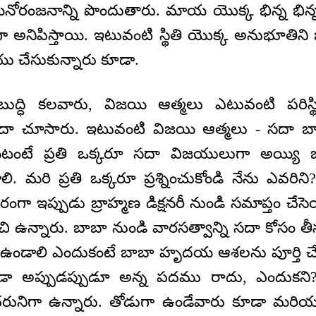
ోరంజనాన్ని పొందుతారు. మాయ యొక్క భిన్న భిన్న 
ుగా అనిపిస్తాయి. ఇటువంటి స్థితి యొక్క అనుభూతిన
ు చేసుకున్నారు కూడా.
 బుద్ధి కలవారు, విజయి ఆత్మలు ఎటువంటి పరిస్
దాదా చూసారు. ఇటువంటి విజయి ఆత్మలు - సదా బాబ
టంటే ప్రతి ఒక్కరూ సదా విజయులుగా అయ్యి
లి. మరి ప్రతి ఒక్కరూ ప్రశ్నించుకోండి నేను ఎవరిన
ఇప్పుడు బ్రాహ్మణ డిక్షనరీ నుండి సమాప్తం చేసెయ
ి ఉన్నారు. బాబా నుండి వారసత్వాన్ని సదా కోసం తీసు
తి అయి ఉండాలి ఎందుకంటే బాబా హృదయ ఆశలను పూర్తి చ
డా అప్పుడప్పుడూ అన్న పదము రాదు, ఎందుకని?
రునిగా ఉన్నారు. తోడుగా ఉండేవారు కూడా మర