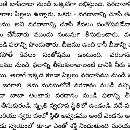
ౖతే బాప్‌దాదా నుండి ఒక్కటిగా లభిస్తుంది. వరదానాన్
కారాల పిల్లలు ఉన్నారు. ఒకరు - వరదానాన్ని చూసి త
ము అని వరదానాన్ని చూసి కేవలం సంతోషపడేవారు
ం చేసేవారు ముందు నంబర్‍ను తీసుకుంటారు. 
ండి ఫలాన్ని పొందుతారు. బీజము ఉంది కానీ బీజాన్
ాకపోతే కేవలం సంతోషము ఉంటుంది. వరదానమ
బీజము నుండి ఫలాన్ని తీసుకురావాలంటే దానికి నీర
ాయి. అలాగే ఇక్కడ కూడా పిల్లలు వరదానము నుండి ఫల
రం జరగాలి, తమ మనసులోనే వరదానం నుండి వచ్చిన
డా బాబా అంటారు వరదానం నుండి ఫలాన్ని తీసు
 తీసుకురండి. స్మృతి స్వరూప స్థితిలో ఉండండి. పదే-ప
మరియు స్వరూపంలో స్థితి అవ్వడము అంటే ఎండను 
ు స్వయంలో కూడా ఎంతో శక్తి నిండుతుంది మరి