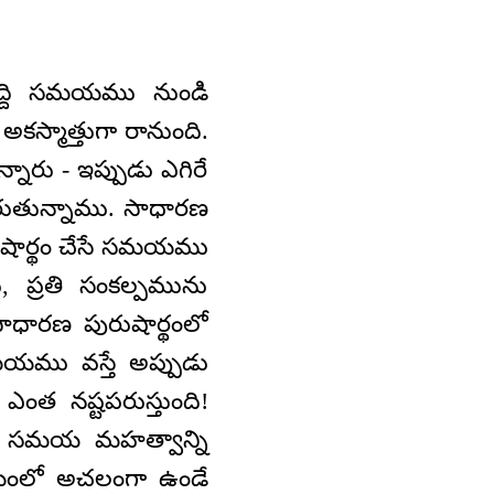
కొద్ది సమయము నుండి
అకస్మాత్తుగా రానుంది.
ారు - ఇప్పుడు ఎగిరే
ురుతున్నాము. సాధారణ
ుషార్థం చేసే సమయము
ు, ప్రతి సంకల్పమును
సాధారణ పురుషార్థంలో
సమయము వస్తే అప్పుడు
ంత నష్టపరుస్తుంది!
్షణము సమయ మహత్వాన్ని
యంలో అచలంగా ఉండే