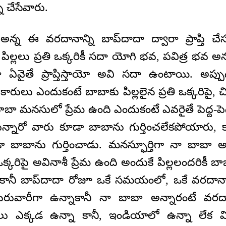
ని చేసేవారు.
న్న ఈ వరదానాన్ని బాప్‌దాదా ద్వారా ప్రాప్తి చే
 పిల్లలు ప్రతి ఒక్కరికీ సదా యోగి భవ, పవిత్ర భవ అన్
ఏవైతే ప్రాప్తిస్తాయో అవి సదా ఉంటాయి. అప్ప
రులు ఎందుకంటే బాబాకు పిల్లలైన ప్రతి ఒక్కరిపై, చ
 బాబా మనసులో ప్రేమ ఉంది ఎందుకంటే ఎవరైతే పెద్ద-ప
స్తున్నారో వారు కూడా బాబాను గుర్తించలేకపోయారు, 
డా బాబాను గుర్తించాడు. మనస్ఫూర్తిగా నా బాబా
ి ఒక్కరిపై అవినాశీ ప్రేమ ఉంది అందుకే పిల్లలందరిక
కానీ బాప్‌దాదా రోజూ ఒకే సమయంలో, ఒకే వరదానాన్ని
ంబరువారీగా ఉన్నాకానీ నా బాబా అన్నారంటే వరద
లలు ఎక్కడ ఉన్నా కానీ, ఇండియాలో ఉన్నా లేక వ