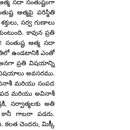
 ఆత్మ సదా సంతుష్టంగా
ష్ట ఆత్మపై పరిస్థితి
క్తులు, సర్వ గుణాలు
ంటుంది. కావున ప్రతి
ా! సంతుష్ట ఆత్మ సదా
ితిలో ఉండటానికి ఎంతో
్శి అనగా ప్రతి విషయాన్ని
డు విషయాలు అవసరము.
ినాశీ మరియు సంపద
ీ సంపద మరియు అవినాశీ
కి, సర్వాత్మలకు అతి
 కానీ గాబరా పడరు.
 కలత చెందరు, మిక్కీ