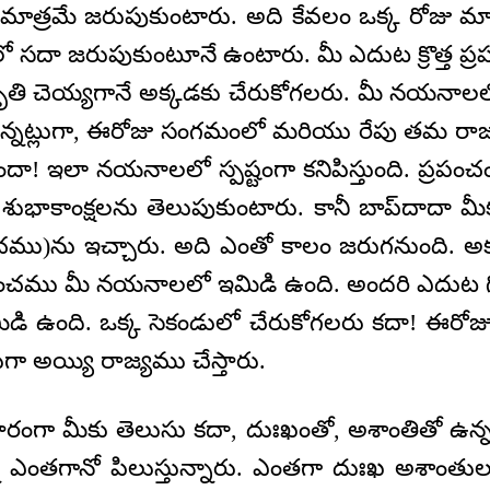
మాత్రమే జరుపుకుంటారు. అది కేవలం ఒక్క రోజు మా
మంలో సదా జరుపుకుంటూనే ఉంటారు. మీ ఎదుట క్రొత్త
మృతి చెయ్యగానే అక్కడకు చేరుకోగలరు. మీ నయనాలల
్నట్లుగా, ఈరోజు సంగమంలో మరియు రేపు తమ రాజ్యంల
 ఇలా నయనాలలో స్పష్టంగా కనిపిస్తుంది. ప్రపంచం
 శుభాకాంక్షలను తెలుపుకుంటారు. కానీ బాప్‌దాదా మీక
రపంచము)ను ఇచ్చారు. అది ఎంతో కాలం జరుగనుంది. అక
పంచము మీ నయనాలలో ఇమిడి ఉంది. అందరి ఎదుట గో
ఉంది. ఒక్క సెకండులో చేరుకోగలరు కదా! ఈరోజ
గా అయ్యి రాజ్యము చేస్తారు.
గా మీకు తెలుసు కదా, దుఃఖంతో, అశాంతితో ఉన్న
ని ఎంతగానో పిలుస్తున్నారు. ఎంతగా దుఃఖ అశాంతులతో