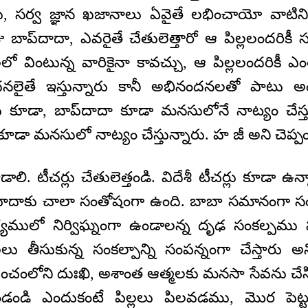
ు, సర్వ జ్ఞాన ఖజానాలు ఏవైతే లభించాయో వాటిని ప
ాప్‌దాదా, ఎవరైతే చేతులెత్తారో ఆ పిల్లలందరికీ స
ో వింటున్న వారికైనా కావచ్చు, ఆ పిల్లలందరికీ ఎ
ందనలైతే ఇస్తున్నారు కానీ అభినందనలతో పాటు అ
 కూడా, బాప్‌దాదా కూడా మనసులోనే నాట్యం చేస్తున్
కూడా మనసులో నాట్యం చేస్తున్నారు. హ జీ అని చెప్పం
ాలి. టీచర్లు చేతులెత్తండి. విదేశీ టీచర్లు కూడా ఉన
‌దాదాకు చాలా సంతోషంగా ఉంది. బాబా సమానంగా సం
్ష్యములో నిర్విఘ్నంగా ఉండాలన్న దృఢ సంకల్పమ
ల్లలు తీసుకున్న సంకల్పాన్ని సంపన్నంగా చేస్తారు 
పంచంలోని దుఃఖి, అశాంత ఆత్మలకు మనసా సేవను చేసి
ండండి ఎందుకంటే పిల్లలు పిలవడము, మొర పెట్