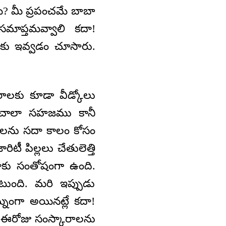
ి? మీ ప్రపంచమే బాబా
మాప్తమవ్వాలి కదా!
కు ఇవ్వడం చూసారు.
ాలకు కూడా వీడ్కోలు
తే చాలా సహజము కానీ
రాలను సదా కాలం కోసం
ిటీ పిల్లలు చేతులెత్తి
దాకు సంతోషంగా ఉంది.
ుంది. మరి ఇప్పుడు
ిఘ్నంగా అయినట్లే కదా!
రి ఈరోజు సంస్కారాలను