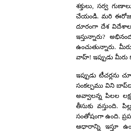
శక్తులు, సర్వ గుణాల
చేయండి. మరి ఈరోజు బ
దూరంగా దేశ విదేశాలల
ఇస్తున్నారు? అభిన
ఉంచుతున్నారు. మీరు
వాహ్‌! ఇప్పుడు మీరు 
ఇప్పుడు టీచర్లను చూడ
సంకల్పము విని బాప్
అవ్వాలన్న పిలల లక
తీసుకు వస్తుంది. పి
సంతోషంగా ఉంది. ప్ర
ఆధారాన్ని ఇస్తూ ఉ