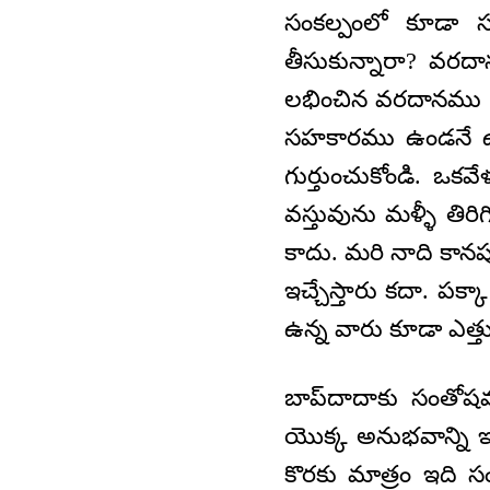
సంకల్పంలో కూడా సమ
తీసుకున్నారా? వరదాన
లభించిన వరదానము ఏ
సహకారము ఉండనే ఉన్న
గుర్తుంచుకోండి. ఒకవే
వస్తువును మళ్ళీ తిర
కాదు. మరి నాది కానప్
ఇచ్చేస్తారు కదా. పక్
ఉన్న వారు కూడా ఎత్త
బాప్‌దాదాకు సంతోష
యొక్క అనుభవాన్ని ఇ
కొరకు మాత్రం ఇది స