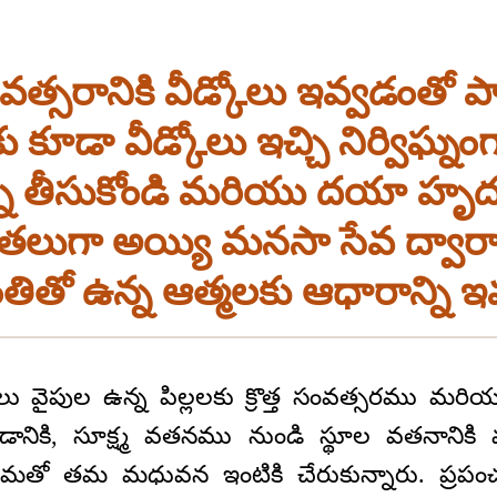
త్సరానికి వీడ్కోలు ఇవ్వడంతో 
 కూడా వీడ్కోలు ఇచ్చి నిర్విఘ్న
్ని తీసుకోండి మరియు దయా హ
దాతలుగా అయ్యి మనసా సేవ ద్వార
తితో ఉన్న ఆత్మలకు ఆధారాన్ని ఇవ
 వైపుల ఉన్న పిల్లలకు క్రొత్త సంవత్సరము మరియు 
డానికి, సూక్ష్మ వతనము నుండి స్థూల వతనానికి 
ేమతో తమ మధువన ఇంటికి చేరుకున్నారు. ప్రపంచ