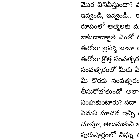
మొర వినిపిస్తుందా? 
ఇవ్వండి, ఇవ్వండి..
రూపంలో ఆత్మలకు మన
బాప్‌దాదాకైతే ఎంతో
ఈరోజు బ్రహ్మా బాబా
ఈరోజు క్రొత్త సంవత్
సంవత్సరంలో మీరు ఏ ప
మీ కొరకు సంవత్సరం
తీసుకోబోతుందో అలాగే
నింపుకుంటారు? సదా 
ఏమని సూచన ఇచ్చి ఉన
చూస్తూ, తెలుసుకుని 
పురుషార్థంలో విఘ్న