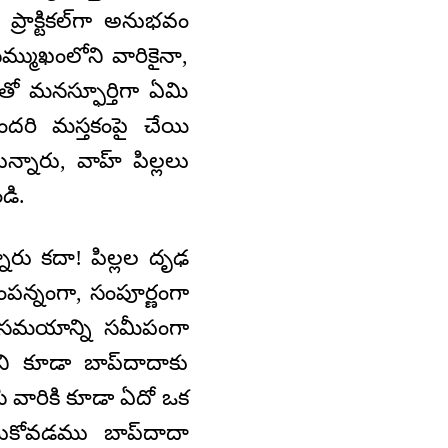
్రాక్టికల్‌గా అనుభవం
మ్ముఖంలోని వారికైనా,
ంతో మనస్ఫూర్తిగా ఏమి
ందరి మస్తకంపై చేయి
నారు, వాహ్‌ పిల్లలు
డి.
్నారు కదా! పిల్లల దృఢ
పన్నంగా, సంపూర్ణంగా
ు సమయాన్ని సమీపంగా
అని కూడా బాప్‌దాదాకు
 వారికి కూడా ఏదో ఒక
టుకోవడము బాప్‌దాదా