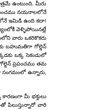
త్రమే ఉంటుంది. మీరు
 ప్రపంచము నయనాలలోనే
ోనే ఇమిడి ఉంది కదా!
ోకి వెళ్ళిపోయినట్లే
లోని వారు ఒకరికొకరు
ు బహుమతిగా గోల్డెన్‌
్కడకు ఒక్క సెకండులో
ల్డెన్‌ ప్రపంచము తమ
ు సంగమంలో ఉన్నారు,
 కారణంగా మీ భక్తులు
 పిలుస్తున్నారో వారి