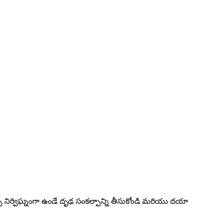
చి నిర్విఘ్నంగా ఉండే దృఢ సంకల్పాన్ని తీసుకోండి మరియు దయా