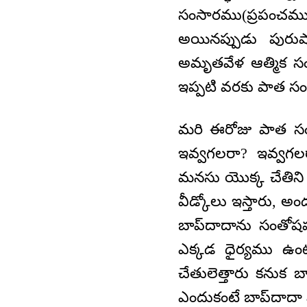
సంసారము(ప్రపంచము) 
అయినప్పుడు పురుష
అమృతవేళ ఆత్మిక స
ఇప్పటి వరకు పాత సంస్క
మరి ఈరోజు పాత సంవ
ఇవ్వగలరా? ఇవ్వగలర
మనసు యొక్క చేతిని 
వీడ్కోలు ఇస్తారు, అంద
బాప్‌దాదాను సంతోషప
ఎక్కడ ధైర్యము ఉ
చేతులెత్తారు కనుక బా
ఎందుకంటే బాప్‌దాదా 