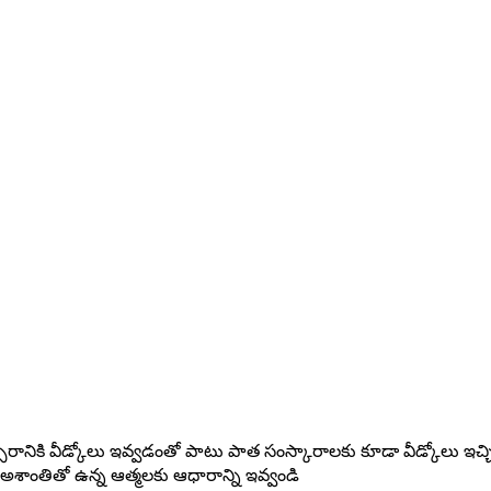
సరానికి వీడ్కోలు ఇవ్వడంతో పాటు పాత సంస్కారాలకు కూడా వీడ్కోలు ఇచ్
శాంతితో ఉన్న ఆత్మలకు ఆధారాన్ని ఇవ్వండి