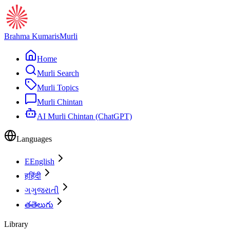
Brahma Kumaris
Murli
Home
Murli Search
Murli Topics
Murli Chintan
AI Murli Chintan (ChatGPT)
Languages
E
English
ह
हिंदी
ગ
ગુજરાતી
త
తెలుగు
Library