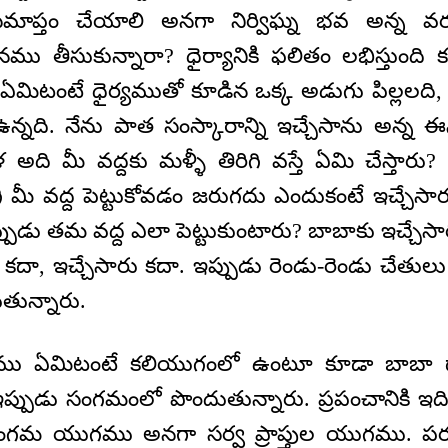
ాప్తం చేయాలి అనగా నిర్విఘ్న భవ అన్న వరదా
ము తీసుకున్నారా? ధైర్యానికి ఫలితం లభిస్తుంది 
మిటంటే ధైర్యముతో కూడిన ఒక్క అడుగు పిల్లలది
ది. నేను పాత సంస్కారాన్ని ఇచ్చేసాను అన్న ఈన
ళ అది మీ వద్దకు మళ్ళీ తిరిగి వస్తే ఏమి చేస్తారు?
ిగి మీ వద్ద పెట్టుకోవడం జరుగదు ఎందుకంటే ఇచ్చేస
పుడు తమ వద్ద ఎలా పెట్టుకుంటారు? బాబాకు ఇచ్చేసార
కా కదా, ఇచ్చేసారు కదా. ఇప్పుడు రెండు-రెండు చేతులు 
ుతున్నారు.
ము ఏమిటంటే కలియుగంలో ఉంటూ కూడా బాబా ద్వార
ప్పుడు సంగమంలో పొందుతున్నారు. ప్రపంచానికి ఇ
ంగమ యుగము అనగా సర్వ ప్రాప్తుల యుగము. పరమాత