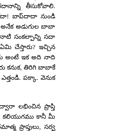
నాన్ని తీసుకోవాలి.
కదా! బాప్‌దాదా నుండి
, అనేక అడుగుల బాబా
ాటి సంకల్పాన్ని సదా
 ఏమి చేస్తారు? ఇచ్చిన
ారు అంటే ఇక అది నాది
ు కనుక, తిరిగి బాబాకే
ఎత్తండి. పక్కా. వెనుక
ా లభించిన ప్రాప్తి
ది కలియుగము కానీ మీ
్మ ప్రాప్తులు, సర్వ