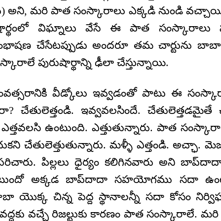
అని, మరి పాత సంస్కారాలు ఎక్కడి నుండి వచ్చాయ
ార్థంలో విఘ్నాలు వేసే ఈ పాత సంస్కారాలు స
ంభాషణ చేసేటప్పుడు అందరూ తమ చార్టును బాబా
ారాలే పురుషార్థాన్ని ఢీలా చేస్తున్నాయి.
త్సరానికి వీడ్కోలు ఇవ్వడంతో పాటు ఈ సంస్కార
ా? చేతులెత్తండి. ఇవ్వవలసిందే. చేతులెత్తడమై
ఎత్తవలసి ఉంటుంది. ఎత్తుతున్నారు. పాత సంస్కా
ుకని చేతులెత్తుతున్నారు. మళ్ళీ ఎత్తండి. అచ్ఛా. మెజార
రిచారు. పిల్లలు ధైర్యం కలిగినవారు అని బాప్‌దా
ంటుందో అక్కడ బాప్‌దాదా సహయోగము సదా ఉంట
బా యొక్క చిన్న పెద్ద స్థానాలన్నీ సదా కోసం నిర్వ
వద్దకు వచ్చే రిజల్టుకు కారణం పాత సంస్కారాలే. మ