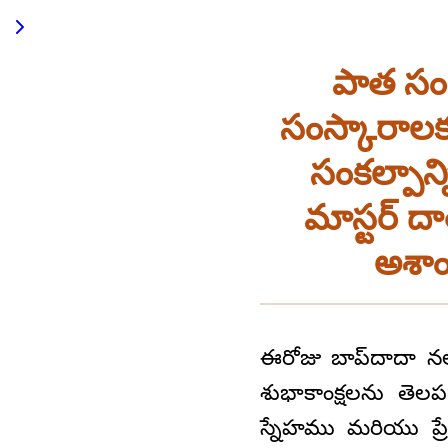
పాత సంవ
సంస్కారాలకు
సంకల్పాన
మాస్టర్‌ 
అశాం
ఈరోజు బాప్‌దాదా నలు
శుభాకాంక్షలను తెలప
స్నేహము మరియు ప్ర