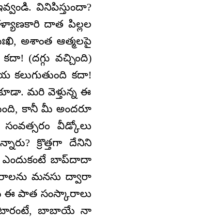
వండి. వినిపిస్తుందా?
్యాణకారి దాత పిల్లల
ఃఖి, అశాంత ఆత్మలపై
ా! (దగ్గు వచ్చింది)
 దయ కలుగుతుంది కదా!
ూడా. మరి వెళ్తున్న ఈ
తుంది, కానీ మీ అందరూ
 సంవత్సరం వీడ్కోలు
రు? క్రొత్తగా దేనిని
 ఎందుకంటే బాప్‌దాదా
కారాలను మనసు ద్వారా
ాకు ఈ పాత సంస్కారాలు
అంటారంటే, బాబాయే నా