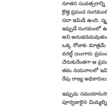
నూతన సంవత్సరాన్ని 
క్రొత్త ప్రపంచ సంగ
సదా ఇమిడి ఉంది. స్
ఇప్పుడే సంగమంలో ఉన
అని అనుభవమవుతుందా!
ఒక్క రోజుకు మాత్రమే
వరల్డ్‌ (బంగారు ప్
చేరుకునేంతగా ఆ ప్ర
తమ నయనాలలో ఇమిడి 
రేపు రాజ్య అధికారులు
ఇప్పుడు సమయానుసారం
పూర్వజులైన మిమ్మల్