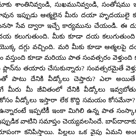
మాకు శాంతినివ్వండి, సుఖమునివ్వండి, సంతోషము ఇవ్
. కావున ఇప్పుడు ఆత్మలైన మీరు దయా హృదయులై కళ
సా సేవ ద్వారా ఇచ్చే కార్యమును చేయండి. ఈ దు
 దయ కలుగుతుంది. మీకు కూడా దయ కలుగుతుంది కద
 యొక్క దగ్గు వచ్చింది. మరి మీకు కూడా ఆత్మలపై
సరం వస్తుంది కూడా మరియు పాత సంవత్సరం వెళ్తుంది క
్లాన్‌ను తయారు చేసుకున్నారు? సంవత్సరమైతే వెళ్
తో పాటు దేనికి వీడ్కోలు చెప్తారు? ఎలా అయితే
 మీరు మీ జీవితంలో దేనికి వీడ్కోలు ఇవ్వబోతున్నా
కోసం వీడ్కోలు ఇస్తారా లేక కొద్ది సమయం కోసమేనా?
్నారంటే ఇప్పటికీ ఇంకా మిగిలి ఉన్న పాత సంస్
ఇప్పుడిక వాటిని సమాప్తం చెయ్యవలసిందే. బాప్‌దాద
 రూపంగా కనిపిస్తాయి. పిల్లలు ఒక వైపు ఏమని 