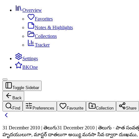
Overview
Favorites
Notes & Highlights
Collections
Tracker
Settings
BKOne
Toggle Sidebar
Back
Find
Preferences
Favourite
Collection
Share
31 December 2010 | తెలుగు
31 December 2010 | తెలుగు · పాత సంవత్
హృదయులుగా, మాస్టర్‌ దాతలుగా అయ్యి మనసా సేవ ద్వారా దుఃఖము, అ