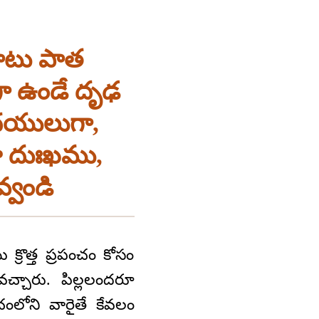
పాటు పాత
ంగా ఉండే దృఢ
ృదయులుగా,
ా దుఃఖము,
్వండి
క్రొత్త ప్రపంచం కోసం
వచ్చారు. పిల్లలందరూ
ంలోని వారైతే కేవలం