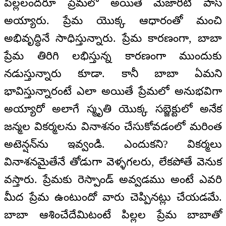
పిల్లలందరూ ప్రేమలో అయితే మెజారిటీ పాస్‌
అయ్యారు. ప్రేమ యొక్క ఆధారంతో మంచి
అభివృద్ధినే సాధిస్తున్నారు. ప్రేమ కారణంగా, బాబా
ప్రేమ తిరిగి లభిస్తున్న కారణంగా ముందుకు
నడుస్తున్నారు కూడా. కానీ బాబా ఏమని
భావిస్తున్నారంటే ఎలా అయితే ప్రేమలో అనుభవిగా
అయ్యారో అలాగే స్మృతి యొక్క సబ్జెక్టులో అనేక
జన్మల వికర్మలను వినాశనం చేసుకోవడంలో మరింత
అటెన్షన్‌ను ఇవ్వండి. ఎందుకని? వికర్మలు
వినాశనమైతేనే తోడుగా వెళ్ళగలరు, లేకపోతే వెనుక
వస్తారు. ప్రేమకు రెస్పాండ్‌ అవ్వడము అంటే ఎవరి
మీద ప్రేమ ఉంటుందో వారు చెప్పినట్లు చేయడమే.
బాబా ఆశించేదేమిటంటే పిల్లల ప్రేమ బాబాతో