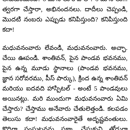
త్వరగా చేస్తారా, అభినందనలు. దాదీలు చెప్పండి,
మొదటి నంబరు ఎప్పుడు కనిపిస్తుంది? కనిపిస్తుంది
కదా!
మధువనంవారు లేవండి, మధువనంవారు. అచ్ఛా.
చేయి ఊపండి. శాంతివన్‌, పైన పాండవ భవనము,
పైన ఉన్న మూడు స్థానాలు (పాండవ భవనము,
జ్ఞాన సరోవరము, పీస్‌ పార్కు), క్రింద ఉన్న శాంతివన్‌
మరియు ఐదవది హాస్పిటల్‌ - అంటే 5 పాండవులు
అయినట్లు. మరి ముందుగా మధువనంవారు ఏమి
చేస్తారు? చేస్తాము అనేవారు చేతులెత్తండి. కలపడం
తెలుసు కదా! మధువనంవారైతే అదృష్టవంతులు.
కొద్దిగా సంఘటనను పక్కా చేసుకుని తోడుగా