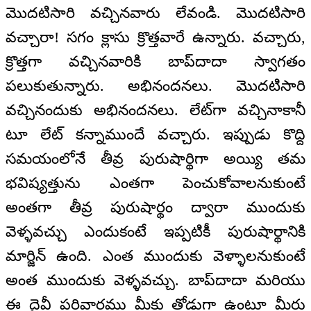
మొదటిసారి వచ్చినవారు లేవండి. మొదటిసారి
వచ్చారా! సగం క్లాసు క్రొత్తవారే ఉన్నారు. వచ్చారు,
క్రొత్తగా వచ్చినవారికి బాప్‌దాదా స్వాగతం
పలుకుతున్నారు. అభినందనలు. మొదటిసారి
వచ్చినందుకు అభినందనలు. లేట్‌గా వచ్చినాకానీ
టూ లేట్‌ కన్నాముందే వచ్చారు. ఇప్పుడు కొద్ది
సమయంలోనే తీవ్ర పురుషార్థిగా అయ్యి తమ
భవిష్యత్తును ఎంతగా పెంచుకోవాలనుకుంటే
అంతగా తీవ్ర పురుషార్థం ద్వారా ముందుకు
వెళ్ళవచ్చు ఎందుకంటే ఇప్పటికీ పురుషార్థానికి
మార్జిన్‌ ఉంది. ఎంత ముందుకు వెళ్ళాలనుకుంటే
అంత ముందుకు వెళ్ళవచ్చు. బాప్‌దాదా మరియు
ఈ దైవీ పరివారము మీకు తోడుగా ఉంటూ మీరు