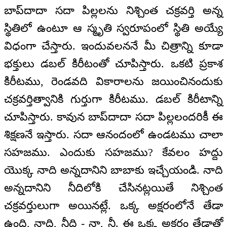
బాప్‌దాదా సదా పిల్లలను నిశ్చింత చక్రవర్తి అన్న
స్థితిలో ఉంటూ ఆ స్మృతి స్వరూపంలో స్థితి అయ్యే
విధంగా చేస్తారు. ఇందువలననే మీ చిత్రాన్ని కూడా
భక్తులు డబల్ కిరీటంతో చూపిస్తారు. ఒకటి ప్రకాశ
కిరీటము, రెండవది వికారాలను జయించినందుకు
చక్రవర్తిత్వానికి గుర్తుగా కిరీటము. డబల్ కిరీటాన్ని
చూపిస్తారు. కావున బాప్‌దాదా సదా పిల్లలందరికీ ఈ
శిక్షణనే ఇస్తారు. సదా ఆనందంలో ఉండటము చాలా
సహజము. ఎందుకు సహజము? కేవలం హద్దు
యొక్క నాది అన్నదానిని బాబాకు ఇచ్చేయండి. నాది
అన్నదానిని నీదిలోకి చేసినట్లయితే నిశ్చింత
చక్రవర్తులుగా అయినట్లే. ఒక్క అక్షరంలోనే తేడా
ఉంది, నాది, నీది - నా, నీ. ఈ ఒక్క అక్షరం తేడాతో