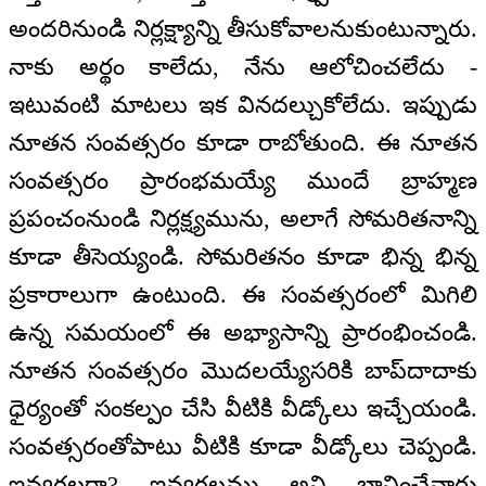
అందరినుండి నిర్లక్ష్యాన్ని తీసుకోవాలనుకుంటున్నారు.
నాకు అర్థం కాలేదు, నేను ఆలోచించలేదు -
ఇటువంటి మాటలు ఇక వినదల్చుకోలేదు. ఇప్పుడు
నూతన సంవత్సరం కూడా రాబోతుంది. ఈ నూతన
సంవత్సరం ప్రారంభమయ్యే ముందే బ్రాహ్మణ
ప్రపంచంనుండి నిర్లక్ష్యమును, అలాగే సోమరితనాన్ని
కూడా తీసెయ్యండి. సోమరితనం కూడా భిన్న భిన్న
ప్రకారాలుగా ఉంటుంది. ఈ సంవత్సరంలో మిగిలి
ఉన్న సమయంలో ఈ అభ్యాసాన్ని ప్రారంభించండి.
నూతన సంవత్సరం మొదలయ్యేసరికి బాప్‌దాదాకు
ధైర్యంతో సంకల్పం చేసి వీటికి వీడ్కోలు ఇచ్చేయండి.
సంవత్సరంతోపాటు వీటికి కూడా వీడ్కోలు చెప్పండి.
ఇవ్వగలరా? ఇవ్వగలము అని భావించేవారు