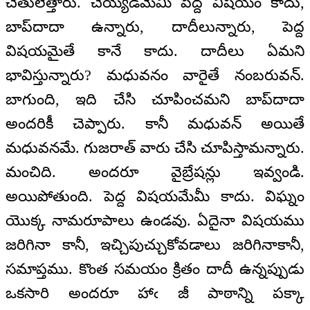
చేతులెత్తారు. చెయ్యడమేమీ పెద్ద విషయం కాదు,
బాప్‌దాదా ఉన్నారు, దాదీలున్నారు, పెద్ద
విషయమైతే కానే కాదు. దాదీలు ఏమని
భావిస్తున్నారు? మధువనం వారైతే నంబరువన్‌.
బాగుంది, ఇది చేసి చూపించమని బాప్‌దాదా
అందరికీ చెప్పారు. కానీ మధువన్‌ అయితే
మధువనమే. గుజరాత్‌ వారు చేసి చూపిస్తామన్నారు.
మంచిది. అందరూ వైబ్రేషన్లు ఇవ్వండి.
అయిపోతుంది. పెద్ద విషయమేమీ కాదు. విఘ్నం
యొక్క నామరూపాలు ఉండవు. ఏదైనా విషయము
జరిగినా కానీ, ఇచ్చిపుచ్చుకోవడాలు జరిగినాకానీ,
సమాప్తము. కొంత సమయం క్రితం దాదీ ఉన్నప్పుడు
ఒకసారి అందరూ హాఁ జీ పాఠాన్ని పక్కా