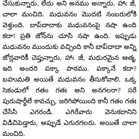
చేసుకున్నారు. లేదు అని అనము అన్నారు. హాఁ జీ,
చాలా మంచిది. మధువనం మొదటి నంబరులోకి
వెళ్తుంది. బాప్‌దాదాకు మధువనంపై నషా ఉంది
కదా! ప్రతి జోన్‌ను చూసి నషా ఉంది. ఇప్పుడు
మధువనం ముందుకు వచ్చింది కానీ బాప్‌దాదా అన్ని
జోన్లవారికీ చెప్తున్నారు, హాఁ జీ, మధురమైన ఆత్మ,
ఇది అందరి పక్కా పాఠము. పక్కానే కదా?
బహుమతి అయితే మధువనం తీసుకోవాలి. ఒక్క
సెకండులో గతం గతః అని అనగలరా? సరే
పురుషార్థీలే కావచ్చు, జరిగిపోయింది కానీ గతం గతః
చేసేసి ఎగరండి. ఎగిరేవారు వెనుకదానిని
విడిచిపెడ్తారు, అప్పుడే ఎగురగలరు. అయితే చాలా
మంచిది.