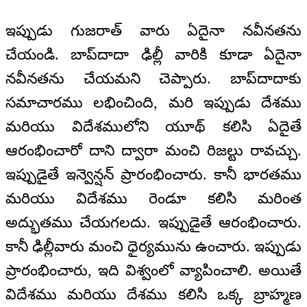
ఇప్పుడు గుజరాత్‌ వారు ఏదైనా నవీనతను
చేయండి. బాప్‌దాదా ఢిల్లీ వారికి కూడా ఏదైనా
నవీనతను చేయమని చెప్పారు. బాప్‌దాదాకు
సమాచారము లభించింది, మరి ఇప్పుడు దేశము
మరియు విదేశములోని యూథ్‌ కలిసి ఏదైతే
ఆరంభించారో దాని ద్వారా మంచి రిజల్టు రావచ్చు.
ఇప్పుడైతే ఇన్వెన్షన్‌ ప్రారంభించారు. కానీ భారతము
మరియు విదేశము రెండూ కలిసి మరింత
అద్భుతము చేయగలదు. ఇప్పుడైతే ఆరంభించారు.
కానీ ఢిల్లీవారు మంచి ధైర్యమును ఉంచారు. ఇప్పుడు
ప్రారంభించారు, ఇది విశ్వంలో వ్యాపించాలి. అయితే
విదేశము మరియు దేశము కలిసి ఒక్క బ్రాహ్మణ