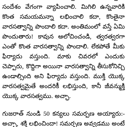
సందేశం వేగంగా వ్యాపించాలి. మిగిలి ఉన్నవారికి
కొంత సమయమన్నా లభించాలి కదా, కొంతైనా
వారసత్వాన్ని పొందాలి కదా. అంతిమంలో వస్తే ఏమి
పొందుతారు! కావున ఆలోచించండి, త్వరత్వరగా
ఎంతో కొంత వారసత్వాన్ని పొందాలి. లేకపోతే మీకు
ఫిర్యాదు వస్తుంది. మాకు చివరలో ఎందుకు
చెప్పారు, కొద్దిగా అయినా వారసత్వాన్ని తీసుకోనిచ్చి
ఉండాల్సింది అని ఫిర్యాదు వస్తుంది. ముక్తి యొక్క
వారసత్వమైతే అందరికీ లభిస్తుంది, కానీ జీవన్ముక్తి
యొక్క వారసత్వము. అచ్ఛా.
గుజరాత్‌ నుండి 50 కన్యలు సమర్పణ అయ్యారు:-
అచ్ఛా, శక్తి లభించిందా! సమర్పణ అవ్వడము అంటే