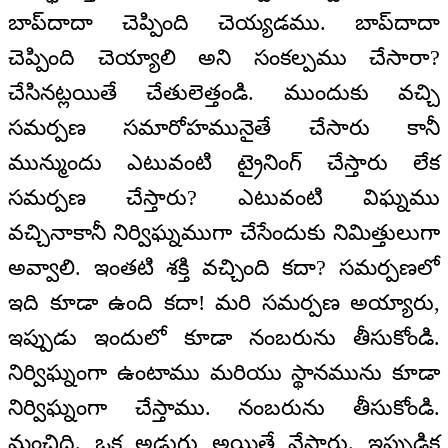
బాప్‌దాదా చెప్పింది చెయ్యడము. బాప్‌దాదా
చెప్పింది చెయ్యాలి అని సంకల్పము చేసారా?
చేసినట్లయితే చేతులెత్తండి. ముందుకు వచ్చి
సమర్పణ సమారోహమునైతే చేసారు కానీ
మున్ముందు ఎటువంటి ట్రైనింగ్‌ చేస్తారు లేక
సమర్పణ చేస్తారు? ఎటువంటి విఘ్నము
వచ్చినాకానీ నిర్విఘ్నముగా చేసేందుకు నిమిత్తులుగా
అవ్వాలి. ఇంతటి శక్తి వచ్చింది కదా? సమర్పణలో
ఇది కూడా ఉంది కదా! మరి సమర్పణ అయ్యారు,
ఇప్పుడు ఇందులో కూడా నంబరును తీసుకోండి.
నిర్విఘ్నంగా ఉంటాము మరియు స్థానమును కూడా
నిర్విఘ్నంగా చేస్తాము. నంబరును తీసుకోండి.
మంచిది. ఒక అడుగు అయితే వేసారు. ఇప్పుడిక