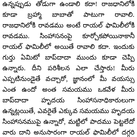
ఉన్నప్పుడు తోడుగా ఉండాలి కదా! రాజధానిలోకి
కూడా బ్రహ్మా బాబాతో పాటుగా రావాలి.
రాజధానిలోకి రావడము అంటే రాయల్‌ ఫామిలీలోకి
రావడము. సింహాసనంపై కూర్చోకపోయినాకానీ
రాయల్‌ ఫామిలీలో అయితే రావాలి కదా. ఇందుకు
గుర్తు ఏమిటో బాప్‌దాదా ముందు కూడా చెప్పి
ఉన్నారు. దీని పరిశీలన ఎలా చేస్తారు! మీరు
ఎప్పటినుండైతే వచ్చారో, జ్ఞానంలో మీ వయస్సు
ఎంత ఉందో అంత సమయము ఒకవేళ మీరు
బాప్‌దాదా హృదయ సింహాసనాధికారులుగా
ఉన్నట్లయితే, ఎవరైతే ఎక్కువ సమయము హృదయ
సింహాసనముపై ఉన్నారో, మట్టిలో పాదము పెట్టలేదో
వారు దాని అనుసారంగా రాయల్‌ ఫామిలీలో దగ్గరి