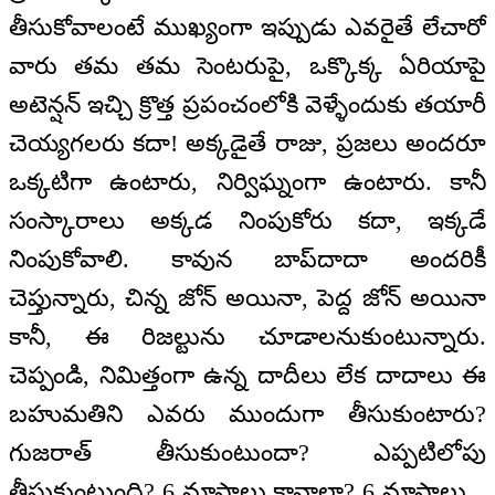
తీసుకోవాలంటే ముఖ్యంగా ఇప్పుడు ఎవరైతే లేచారో
వారు తమ తమ సెంటరుపై, ఒక్కొక్క ఏరియాపై
అటెన్షన్‌ ఇచ్చి క్రొత్త ప్రపంచంలోకి వెళ్ళేందుకు తయారీ
చెయ్యగలరు కదా! అక్కడైతే రాజు, ప్రజలు అందరూ
ఒక్కటిగా ఉంటారు, నిర్విఘ్నంగా ఉంటారు. కానీ
సంస్కారాలు అక్కడ నింపుకోరు కదా, ఇక్కడే
నింపుకోవాలి. కావున బాప్‌దాదా అందరికీ
చెప్తున్నారు, చిన్న జోన్‌ అయినా, పెద్ద జోన్‌ అయినా
కానీ, ఈ రిజల్టును చూడాలనుకుంటున్నారు.
చెప్పండి, నిమిత్తంగా ఉన్న దాదీలు లేక దాదాలు ఈ
బహుమతిని ఎవరు ముందుగా తీసుకుంటారు?
గుజరాత్‌ తీసుకుంటుందా? ఎప్పటిలోపు
తీసుకుంటుంది? 6 మాసాలు కావాలా? 6 మాసాలు...