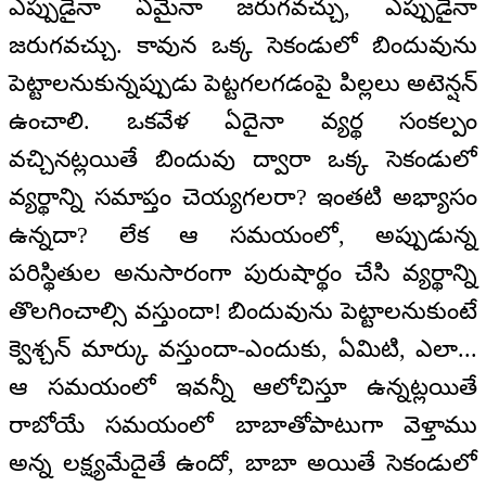
ఎప్పుడైనా ఏమైనా జరుగవచ్చు, ఎప్పుడైనా
జరుగవచ్చు. కావున ఒక్క సెకండులో బిందువును
పెట్టాలనుకున్నప్పుడు పెట్టగలగడంపై పిల్లలు అటెన్షన్‌
ఉంచాలి. ఒకవేళ ఏదైనా వ్యర్థ సంకల్పం
వచ్చినట్లయితే బిందువు ద్వారా ఒక్క సెకండులో
వ్యర్థాన్ని సమాప్తం చెయ్యగలరా? ఇంతటి అభ్యాసం
ఉన్నదా? లేక ఆ సమయంలో, అప్పుడున్న
పరిస్థితుల అనుసారంగా పురుషార్థం చేసి వ్యర్థాన్ని
తొలగించాల్సి వస్తుందా! బిందువును పెట్టాలనుకుంటే
క్వెశ్చన్‌ మార్కు వస్తుందా-ఎందుకు, ఏమిటి, ఎలా...
ఆ సమయంలో ఇవన్నీ ఆలోచిస్తూ ఉన్నట్లయితే
రాబోయే సమయంలో బాబాతోపాటుగా వెళ్తాము
అన్న లక్ష్యమేదైతే ఉందో, బాబా అయితే సెకండులో