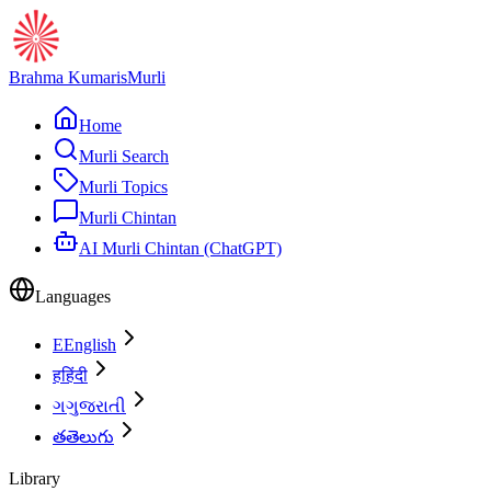
Brahma Kumaris
Murli
Home
Murli Search
Murli Topics
Murli Chintan
AI Murli Chintan (ChatGPT)
Languages
E
English
ह
हिंदी
ગ
ગુજરાતી
త
తెలుగు
Library