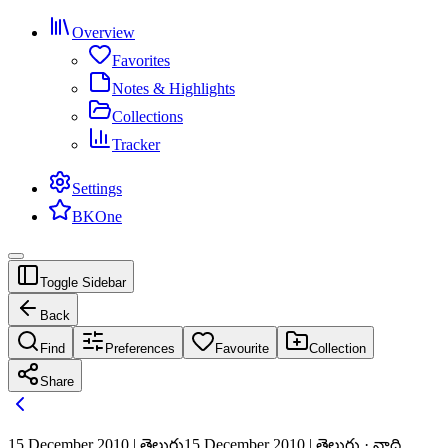
Overview
Favorites
Notes & Highlights
Collections
Tracker
Settings
BKOne
Toggle Sidebar
Back
Find
Preferences
Favourite
Collection
Share
15 December 2010 | తెలుగు
15 December 2010 | తెలుగు · నాది