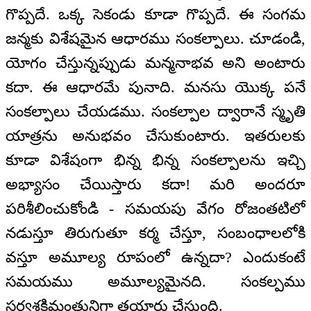
గొప్పదే. ఒక్క సెకండు కూడా గొప్పదే. ఈ సంగమ
జన్మకు విశేషమైన ఆధారము సంకల్పాలు. చూడండి,
యోగం చేస్తున్నప్పుడు మన్మనాభవ అని అంటారు
కదా. ఈ ఆధారమే పునాది. మనసు యొక్క పనే
సంకల్పాలు చేయడము. సంకల్పాల ద్వారానే స్మృతి
యాత్రను అనుభవం చేసుకుంటారు. ఇతరులకు
కూడా విశేషంగా భిన్న భిన్న సంకల్పాలను ఇచ్చి
అభ్యాసం చేయిస్తారు కదా! మరి అందరూ
పరిశీలించుకోండి - సమయపు వేగం రోజంతటిలో
నడుస్తూ తిరుగుతూ కర్మ చేస్తూ, సంబంధాలలోకి
వస్తూ అమూల్య రూపంలో ఉన్నదా? ఎందుకంటే
సమయము అమూల్యమైనది. సంకల్పము
సర్వశక్తిమంతునిగా తయారు చేస్తుంది.