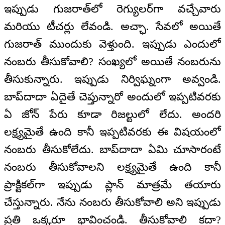
ఇప్పుడు గుజరాత్‌లో రెగ్యులర్‌గా వచ్చేవారు
మరియు టీచర్లు లేవండి. అచ్ఛా. సేవలో అయితే
గుజరాత్‌ ముందుకు వెళ్తుంది. ఇప్పుడు ఎందులో
నంబరు తీసుకోవాలి? సంఖ్యలో అయితే నంబరును
తీసుకున్నారు. ఇప్పుడు నిర్విఘ్నంగా అవ్వండి.
బాప్‌దాదా ఏదైతే చెప్తున్నారో అందులో ఇప్పటివరకు
ఏ జోన్‌ పేరు కూడా రిజల్టులో లేదు. అందరి
లక్ష్యమైతే ఉంది కానీ ఇప్పటివరకు ఈ విషయంలో
నంబరు తీసుకోలేదు. బాప్‌దాదా ఏమి చూసారంటే
నంబరు తీసుకోవాలని లక్ష్యమైతే ఉంది కానీ
ప్రాక్టికల్‌గా ఇప్పుడు ప్లాన్‌ మాత్రమే తయారు
చేస్తున్నారు. నేను నంబరు తీసుకోవాలి అని ఇప్పుడు
ప్రతి ఒక్కరూ భావించండి. తీసుకోవాలి కదా?