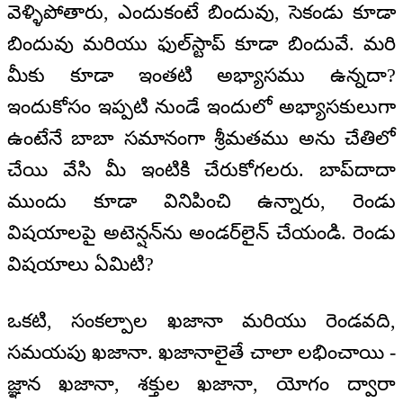
వెళ్ళిపోతారు, ఎందుకంటే బిందువు, సెకండు కూడా
బిందువు మరియు ఫుల్‌స్టాప్‌ కూడా బిందువే. మరి
మీకు కూడా ఇంతటి అభ్యాసము ఉన్నదా?
ఇందుకోసం ఇప్పటి నుండే ఇందులో అభ్యాసకులుగా
ఉంటేనే బాబా సమానంగా శ్రీమతము అను చేతిలో
చేయి వేసి మీ ఇంటికి చేరుకోగలరు. బాప్‌దాదా
ముందు కూడా వినిపించి ఉన్నారు, రెండు
విషయాలపై అటెన్షన్‌ను అండర్‌లైన్‌ చేయండి. రెండు
విషయాలు ఏమిటి?
ఒకటి, సంకల్పాల ఖజానా మరియు రెండవది,
సమయపు ఖజానా. ఖజానాలైతే చాలా లభించాయి -
జ్ఞాన ఖజానా, శక్తుల ఖజానా, యోగం ద్వారా