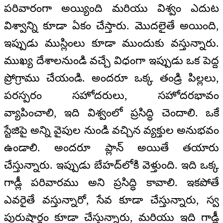
పరివారంగా అయ్యింది మరియు విశ్వం ఎదుట
విశ్వాన్ని కూడా ఏకం చేస్తారు. మొదలైతే అయింది,
ఇప్పుడు ముస్లింలు కూడా ముందుకు వస్తున్నారు.
ముఖ్య దేశాలనుండి వచ్చే విధంగా ఇప్పుడు ఒక పెద్ద
ప్రోగ్రాము చేయండి. అందరూ ఒక్క తండ్రి పిల్లలు,
పరస్పరం సహోదరులు, సహోదరభావం
వ్యాపించాలి, ఇది విశ్వంలో ప్రసిద్ధి చెందాలి. ఒకే
స్టేజిపై అన్ని వైపుల నుండి వచ్చిన వ్యక్తుల అనుభవం
ఉండాలి. అందరూ ప్లాన్‌ అయితే తయారు
చేస్తున్నారు. ఇప్పుడు బేహద్‌లోకి వెళ్తుంది. ఇది ఒక్క
గాడ్లీ పరివారము అని ప్రసిద్ధి కావాలి. ఇకపోతే
ఎవరైతే వస్తున్నారో, సేవ కూడా చేస్తున్నారు, స్వ
పురుషార్థం కూడా చేస్తున్నారు, మరియు ఇది గాడ్లీ