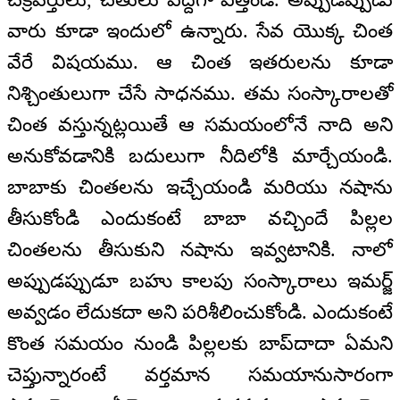
వారు కూడా ఇందులో ఉన్నారు. సేవ యొక్క చింత
వేరే విషయము. ఆ చింత ఇతరులను కూడా
నిశ్చింతులుగా చేసే సాధనము. తమ సంస్కారాలతో
చింత వస్తున్నట్లయితే ఆ సమయంలోనే నాది అని
అనుకోవడానికి బదులుగా నీదిలోకి మార్చేయండి.
బాబాకు చింతలను ఇచ్చేయండి మరియు నషాను
తీసుకోండి ఎందుకంటే బాబా వచ్చిందే పిల్లల
చింతలను తీసుకుని నషాను ఇవ్వటానికి. నాలో
అప్పుడప్పుడూ బహు కాలపు సంస్కారాలు ఇమర్జ్‌
అవ్వడం లేదుకదా అని పరిశీలించుకోండి. ఎందుకంటే
కొంత సమయం నుండి పిల్లలకు బాప్‌దాదా ఏమని
చెప్తున్నారంటే వర్తమాన సమయానుసారంగా