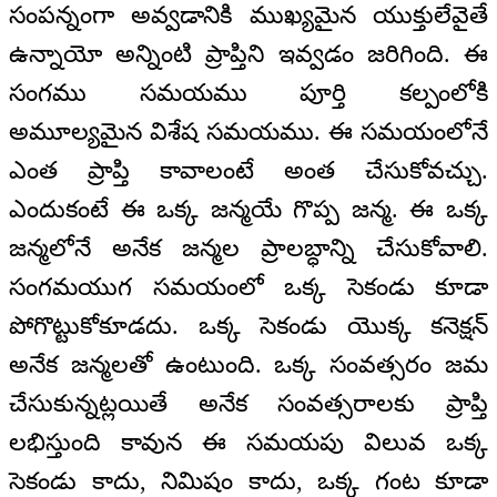
సంపన్నంగా అవ్వడానికి ముఖ్యమైన యుక్తులేవైతే
ఉన్నాయో అన్నింటి ప్రాప్తిని ఇవ్వడం జరిగింది. ఈ
సంగము సమయము పూర్తి కల్పంలోకి
అమూల్యమైన విశేష సమయము. ఈ సమయంలోనే
ఎంత ప్రాప్తి కావాలంటే అంత చేసుకోవచ్చు.
ఎందుకంటే ఈ ఒక్క జన్మయే గొప్ప జన్మ. ఈ ఒక్క
జన్మలోనే అనేక జన్మల ప్రాలబ్ధాన్ని చేసుకోవాలి.
సంగమయుగ సమయంలో ఒక్క సెకండు కూడా
పోగొట్టుకోకూడదు. ఒక్క సెకండు యొక్క కనెక్షన్‌
అనేక జన్మలతో ఉంటుంది. ఒక్క సంవత్సరం జమ
చేసుకున్నట్లయితే అనేక సంవత్సరాలకు ప్రాప్తి
లభిస్తుంది కావున ఈ సమయపు విలువ ఒక్క
సెకండు కాదు, నిమిషం కాదు, ఒక్క గంట కూడా