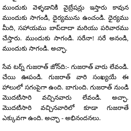
ముందుకు వెళ్ళడానికి వైబ్రేషన్లు ఇస్తారు కావున
ముందుకు సాగండి, ధైర్యమును ఉంచండి. ధైర్యము
మీది, సహాయము బాప్‌దాదా మరియు పరివారము
చేస్తారు. ముందుకు సాగండి. సరేనా! సరే అనండి,
ముందుకు సాగండి. అచ్ఛా.
సేవ టర్న్ గుజరాత్‌ జోన్‌ది:- గుజరాత్‌ వారు లేవండి.
చేయి ఊపండి. గుజరాత్‌ వారి సంఖ్యయే ఈ
హాలులో సగంపైగా ఉంది. బాగుంది. గుజరాత్‌ నుండి
మొదటిసారి వచ్చినవారు లేవండి. అచ్ఛా.
మొదటిసారి వచ్చినవారిలో కూడా గుజరాతే
ఎక్కువగా ఉంది. అచ్ఛా - అభినందనలు.