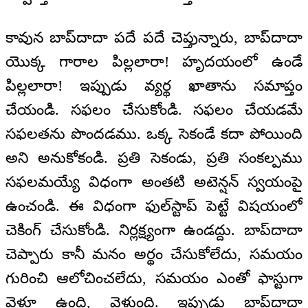
కావున బాప్‌దాదా పదే పదే చెప్తున్నారు, బాప్‌దాదా
యొక్క గారాల పిల్లలారా! హృదయంలో ఉండే
పిల్లలారా! ఇప్పుడు వ్యర్థ ఖాతాను సమాప్తం
చేయండి. సఫలం చేసుకోండి. సఫలం చేయడమే
సఫలతను పొందడము. ఒక్క సెకండే కదా పోయింది
అని అనుకోకండి. ప్రతి సెకండు, ప్రతి సంకల్పము
సఫలమయ్యే విధంగా అంతటి అటెన్షన్‌ స్వయంపై
ఉంచండి. ఈ విధంగా ఫుల్‌స్టాప్‌ పెట్టే విషయంలో
చెకింగ్‌ చేసుకోండి. నిర్లక్ష్యంగా ఉండద్దు. బాప్‌దాదా
చెప్పారు కానీ మనం అర్థం చేసుకోలేదు, సమయం
గురించి ఆలోచించలేదు, సమయం ఎంతో ఫాస్టుగా
వెళ్తూ ఉంది, వెళ్తుంది. ఇప్పుడు బాప్‌దాదా