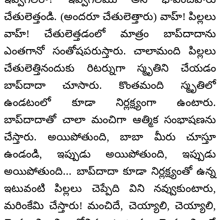
చేతులెత్తండి. (అందరూ చేతులెత్తారు) వాహ్‌! పిల్లలు
వాహ్‌! చేతులెత్తడంలో మాత్రం బాప్‌దాదాను
ఎంతగానో సంతోషపరుస్తారు. చాలామంది పిల్లలు
చేతులెత్తినందుకు రిటర్నుగా స్మృతిని చేయడం
బాప్‌దాదా చూసారు. కొంతమంది స్మృతిలో
ఉండటంలో కూడా నిర్లక్ష్యంగా ఉంటారు.
బాప్‌దాదాతో చాలా మంచిగా ఆత్మిక సంభాషణను
చేస్తారు. అయిపోతుంది, బాబా మీరు చూస్తూ
ఉండండి, ఇప్పుడు అయిపోతుంది, ఇప్పుడు
అయిపోతుంది... బాప్‌దాదా కూడా నిర్లక్ష్యంతో ఉన్న
ఇటువంటి పిల్లలు చెప్పేది విని నవ్వుకుంటారు,
మరింకేమి చేస్తారు! మంచిదే, చెయ్యాలి, చెయ్యాలి,