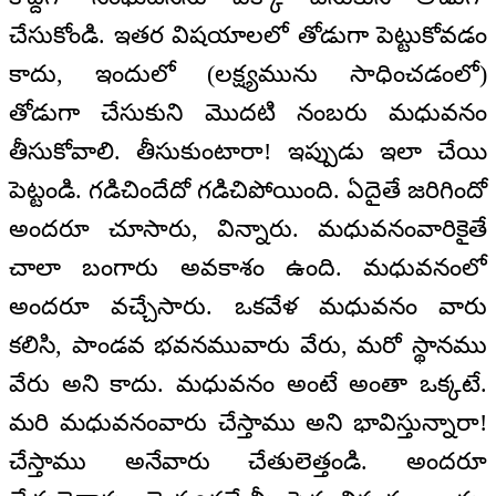
చేసుకోండి. ఇతర విషయాలలో తోడుగా పెట్టుకోవడం
కాదు, ఇందులో (లక్ష్యమును సాధించడంలో)
తోడుగా చేసుకుని మొదటి నంబరు మధువనం
తీసుకోవాలి. తీసుకుంటారా! ఇప్పుడు ఇలా చేయి
పెట్టండి. గడిచిందేదో గడిచిపోయింది. ఏదైతే జరిగిందో
అందరూ చూసారు, విన్నారు. మధువనంవారికైతే
చాలా బంగారు అవకాశం ఉంది. మధువనంలో
అందరూ వచ్చేసారు. ఒకవేళ మధువనం వారు
కలిసి, పాండవ భవనమువారు వేరు, మరో స్థానము
వేరు అని కాదు. మధువనం అంటే అంతా ఒక్కటే.
మరి మధువనంవారు చేస్తాము అని భావిస్తున్నారా!
చేస్తాము అనేవారు చేతులెత్తండి. అందరూ