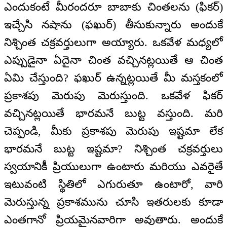
ఎందుకంటే మీరందరూ బాబాకు చింతలను (ఫికర్‌)
ఇచ్చేసి నషాను (ఫఖుర్‌) తీసుకున్నారు అందుకే
నిశ్చింత చక్రవర్తులుగా అయ్యారు. ఒకవేళ మధ్యలో
ఎప్పుడైనా ఏదైనా చింత వచ్చినట్లయితే ఆ చింత
ఏమి చేస్తుంది? ఫఖుర్‌ ఉన్నట్లయితే మీ మస్తకంలో
ప్రకాశపు మెరుపు మెరుస్తుంది. ఒకవేళ ఫికర్‌
వచ్చినట్లయితే భారమనే బుట్ట వస్తుంది. మరి
చెప్పండి, మీకు ప్రకాశపు మెరుపు ఇష్టమా లేక
భారమనే బుట్ట ఇష్టమా? నిశ్చింత చక్రవర్తులు
స్వయానికీ ప్రియులుగా ఉంటారు మరియు ఎవరైతే
ఇటువంటి స్థితిలో ఎగురుతూ ఉంటారో, వారి
మెరుస్తున్న ప్రకాశమును చూసి ఇతరులకు కూడా
ఎంతగానో ప్రియమైనవారిగా అవుతారు. అందుకే