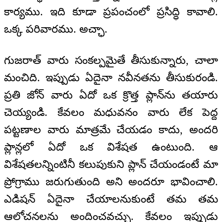
కార్యము. ఇది కూడా ప్రపంచంలో ప్రసిద్ధి కావాలి.
ఒక్క పరివారము. అచ్ఛా.
గుజరాత్‌ వారు సంకల్పమైతే తీసుకున్నారు, చాలా
మంచిది. ఇప్పుడు ఏదైనా నవీనతను తీసుకురండి.
ప్రతి జోన్‌ వారు ఏదో ఒక క్రొత్త ప్లాన్‌ను తయారు
చెయ్యండి. కేవలం మధువనం వారు లేక పెద్ద
పట్టణాల వారు మాత్రమే చేయడం కాదు, అందరి
ప్లాన్లలో ఏదో ఒక విశేషత ఉంటుంది. ఆ
విశేషతలన్నింటినీ కలుపుకుని ప్లాన్ చేయండంటే మా
ప్రోగ్రాము జరుగుతుంది అని అందరూ భావించాలి.
ఎడిషన్‌ ఏదైనా చేయాలనుకుంటే తమ తమ
ఆలోచనలను అందించవచ్చు. కేవలం ఇప్పుడు