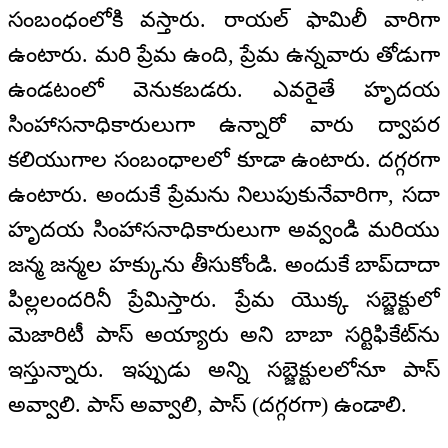
సంబంధంలోకి వస్తారు. రాయల్‌ ఫామిలీ వారిగా
ఉంటారు. మరి ప్రేమ ఉంది, ప్రేమ ఉన్నవారు తోడుగా
ఉండటంలో వెనుకబడరు. ఎవరైతే హృదయ
సింహాసనాధికారులుగా ఉన్నారో వారు ద్వాపర
కలియుగాల సంబంధాలలో కూడా ఉంటారు. దగ్గరగా
ఉంటారు. అందుకే ప్రేమను నిలుపుకునేవారిగా, సదా
హృదయ సింహాసనాధికారులుగా అవ్వండి మరియు
జన్మ జన్మల హక్కును తీసుకోండి. అందుకే బాప్‌దాదా
పిల్లలందరినీ ప్రేమిస్తారు. ప్రేమ యొక్క సబ్జెక్టులో
మెజారిటీ పాస్‌ అయ్యారు అని బాబా సర్టిఫికేట్‌ను
ఇస్తున్నారు. ఇప్పుడు అన్ని సబ్జెక్టులలోనూ పాస్‌
అవ్వాలి. పాస్‌ అవ్వాలి, పాస్‌ (దగ్గరగా) ఉండాలి.