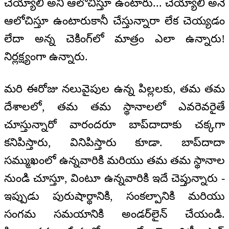
చెయ్యాలి అని ఆలోచిస్తూ ఉంటారు... చెయ్యాలి అనే
ఆలోచిస్తూ ఉంటారుకానీ చేస్తున్నారా లేక చెయ్యడం
లేదా అన్న చెకింగ్‌లో మాత్రం ఎలా ఉన్నారు!
నిర్లక్ష్యంగా ఉన్నారు.
మరి ఈరోజు నలువైపుల ఉన్న పిల్లలకు, తమ తమ
దేశాలలో, తమ తమ స్థానాలలో ఎవరెవరైతే
చూస్తున్నారో వారందరూ బాప్‌దాదాకు చక్కగా
కనిపిస్తారు, వినిపిస్తారు కూడా. బాప్‌దాదా
సమ్ముఖంలో ఉన్నవారికి మరియు తమ తమ స్థానాల
నుండి చూస్తూ, వింటూ ఉన్నవారికి ఇదే చెప్తున్నారు -
ఇప్పుడు పురుషార్థానికి, సంకల్పానికి మరియు
సంగమ సమయానికి అండర్‌లైన్‌ చేయండి.