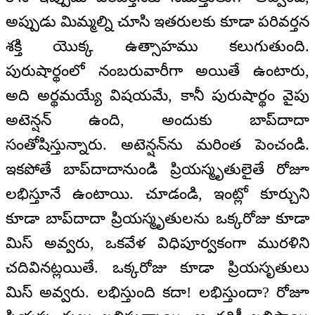
అప్పుడు మిమ్మల్ని చూసి ఇతరులకు కూడా పరివర్తన
శక్తి యొక్క ఉత్సాహము కలుగుతుంది.
పురుషార్థంలో నంబరువారీగా అయితే ఉంటారు,
అది అర్థమయ్యే విషయమే, కానీ పురుషార్థం వైపు
అటెన్షన్ ఉంది, అందుకు బాప్‌దాదా
సంతోషిస్తున్నారు. అటెన్షన్‌ను మరింత పెంచండి.
ఇకపోతే బాప్‌దాదానుండి ప్రియస్మృతులైతే రోజూ
లభిస్తూనే ఉంటాయి. చూడండి, ఇంట్లో కూర్చుని
కూడా బాప్‌దాదా ప్రియస్మృతులను ఒక్కరోజు కూడా
మిస్ అవ్వరు, ఒకవేళ విధిపూర్వకంగా మురళిని
చదివినట్లయితే. ఒక్కరోజు కూడా ప్రియసృతులు
మిస్ అవ్వరు. లభిస్తుంది కదా! లభిస్తుందా? రోజూ