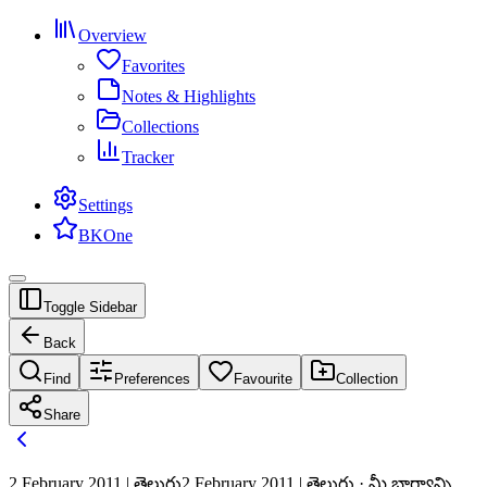
Overview
Favorites
Notes & Highlights
Collections
Tracker
Settings
BKOne
Toggle Sidebar
Back
Find
Preferences
Favourite
Collection
Share
2 February 2011 | తెలుగు
2 February 2011 | తెలుగు · మీ భాగ్యాన్ని