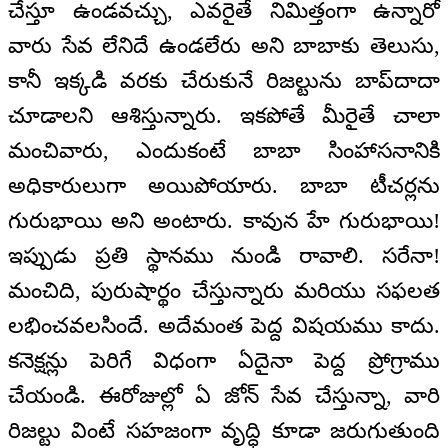
చేస్తూ ఉండవచ్చు, ఎవరైతే నిమిత్తంగా ఉన్నారో
వారు సేవ లేనిదే ఉండలేరు అని బాబాకు తెలుసు,
కానీ ఇక్కడి వరకు చేరుకునే రిజల్టును బాప్‌దాదా
చూడాలని ఆశిస్తున్నారు. ఇకపోతే మీరైతే చాలా
మంచివారు, ఎందుకంటే బాబా సింహాసనానికి
అధికారులుగా అయిపోయారు. బాబా టీచర్లను
గురుభాయి అని అంటారు. కావున హే గురుభాయి!
ఇప్పుడు ప్రతి స్థానము నుండి రావాలి. సరేనా!
మంచిది, పురుషార్థం చేస్తున్నారు మరియు సఫలత
లభించవలసిందే. అదేమంత పెద్ద విషయము కాదు.
కనెక్షన్లు పెరిగే విధంగా ఏదైనా పెద్ద ప్రోగ్రాము
చేయండి. ఈరోజుల్లో ఏ జోన్ సేవ చేస్తున్నా, వారి
రిజల్టు వింటే సహజంగా వృద్ధి కూడా జరుగుతుంది