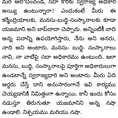
మరి ఆలోచించండి, సదా కొరకు స్వరాజ్య అధికారి
అయ్యి ఉంటున్నారా? ఎందుకంటే మీరు ఈ
కర్మేంద్రియాలకు, మనసు-బుద్ధి-సంస్కారాలకు కూడా
యజమాని అని బాప్‌దాదా చెప్పారు. అన్నింటికీ నాది
అన్న పదాన్ని ఉపయోగిస్తారు, నేను అని అనరు,
నాది అని అంటారు. మనసు- బుద్ధి- సంస్కారాలు
నావి, నా వాటిపై సదా అధికారము ఉంటుంది. ఇలా
మనసు, బుద్ధి, సంస్కారాలపై పూర్తిగా అధికారులుగా
ఉండటాన్నే స్వరాజ్యధారి అని అంటారు. మీరు ఏది
ఆర్డరు చేస్తే దాని అనుసారంగానే ఇవి కార్యము
చెయ్యడానికి నిమిత్తంగా ఉన్నాయి. కానీ ఇందు కోసం
నడుస్తూ తిరుగుతూ యజమానిని అన్న నషా
ఉండాలి. నిశ్చయము మరియు నషా.