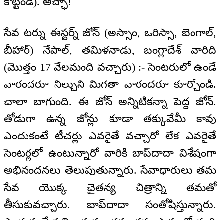
కొట్టండి). అచ్ఛా!
సేవ టర్ను ఈస్టర్న్ జోన్ (అస్సాం, ఒరిస్సా, బెంగాల్,
బీహార్) నేపాల్, తమిళనాడు, బంగ్లాదేశ్ వారిది
(మొత్తం 17 వేలమంది వచ్చారు) :- సెంటరులో ఉండే
వారందరూ నిల్చుని మిగతా వారందరూ కూర్చోండి.
చాలా బాగుంది. ఈ జోన్ అన్నిటికన్నా పెద్ద జోన్.
తోడుగా ఉన్న జోన్లు కూడా తక్కువేమీ కావు
ఎందుకంటే టీచర్లు ఎవరైతే వచ్చారో లేక ఎవరైతే
సెంటర్లలో ఉంటున్నారో వారికి బాప్‌దాదా విశేషంగా
అభినందనలు తెలుపుతున్నారు. సేవాధారులు తమ
సేవ యొక్క చైతన్య చిత్రాన్ని తమతో
తీసుకువచ్చారు. బాప్‌దాదా సంతోషిస్తున్నారు.