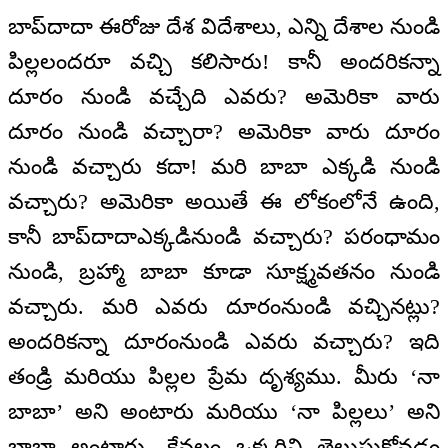
బాప్‌దాదా ఈరోజు దేశ విదేశాలు, ఎన్ని దేశాల నుండి
పిల్లలందరూ వచ్చి కలిసారు! కానీ అందరికన్నా
దూరం నుండి వచ్చేది ఎవరు? అమెరికా వారు
దూరం నుండి వచ్చారా? అమెరికా వారు దూరం
నుండి వచ్చారు కదా! మరి బాబా ఎక్కడి నుండి
వచ్చారు? అమెరికా అయితే ఈ లోకంలోనే ఉంది,
కానీ బాప్‌దాదాఎక్కడినుండి వచ్చారు? పరంధామం
నుండి, బ్రహ్మా బాబా కూడా సూక్ష్మవతనం నుండి
వచ్చారు. మరి ఎవరు దూరంనుండి వచ్చినట్లు?
అందరికన్నా దూరంనుండి ఎవరు వచ్చారు? ఇది
తండ్రి మరియు పిల్లల ప్రేమ దృశ్యము. మీరు ‘నా
బాబా’ అని అంటారు మరియు ‘నా పిల్లలు’ అని
బాబా అంటారు. కేవలం ఒక్కరిని తెలుసుకోవడం