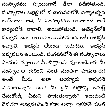
సంస్కారము స్వయంగానే ఢీలా పడిపోతుంది.
సంస్కారాల సబ్జెక్టులో నంబరువన్‌లోకి వెళ్ళాలన్నది
బాప్‌దాదా ఆశ, ఏ సంస్కారము కావాలంటే అదే
కార్యంలోకి రావాలి. అయిపోతుంది. అటెన్షన్‌లోకి
వచ్చారు కదా, అయితే అయిపోతుంది. కానీ అటెన్షన్
ఇవ్వాలి. అటెన్షన్ లేకుండా జరుగదు, అటెన్షన్
ఇవ్వవలసి ఉంటుంది. సంగఠనలోనే ఈ సంస్కారాలు
ఎందుకు వస్తాయి? మీ చిత్రాలను పూజించేవారు మీ
సంస్కారాల గురించి ఎంత మంచిగా పాడుతారు!
అంటే మీరు అలా అయ్యారు కావుననే
పాడుతున్నారు కదా! మీ దైవీ చిత్రాన్ని ఇమర్జ్
చేసుకోండి, ఏమని పాడుతున్నారు? ఇటువంటి
దేవతగా అవ్వవలసిందే కదా! అచ్ఛా, ఇకపోతే డబల్