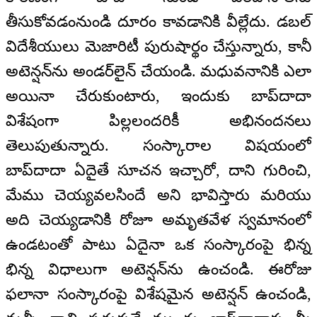
తీసుకోవడంనుండి దూరం కావడానికి వీల్లేదు. డబల్
విదేశీయులు మెజారిటీ పురుషార్థం చేస్తున్నారు, కానీ
అటెన్షన్‌ను అండర్‌లైన్ చేయండి. మధువనానికి ఎలా
అయినా చేరుకుంటారు, ఇందుకు బాప్‌దాదా
విశేషంగా పిల్లలందరికీ అభినందనలు
తెలుపుతున్నారు. సంస్కారాల విషయంలో
బాప్‌దాదా ఏదైతే సూచన ఇచ్చారో, దాని గురించి,
మేము చెయ్యవలసిందే అని భావిస్తారు మరియు
అది చెయ్యడానికి రోజూ అమృతవేళ స్వమానంలో
ఉండటంతో పాటు ఏదైనా ఒక సంస్కారంపై భిన్న
భిన్న విధాలుగా అటెన్షన్‌ను ఉంచండి. ఈరోజు
ఫలానా సంస్కారంపై విశేషమైన అటెన్షన్ ఉంచండి,