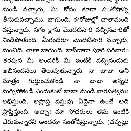
నుండి వచ్చారు, మీ కోసం కూడా సంతోషాన్ని
తీసుకువచ్చాము. బాగుంది. ఈరోజుల్లో చాలామంది
వస్తున్నారు. సగం క్లాసు మొదటిసారి వచ్చినవారితో
నిండిపోతుంది. మీరందరూ మొదటిసారి వచ్చారు,
మంచిది. చాలా బాగుంది. బాప్‌దాదా పూర్తి పరివారం
తరఫున మీ అందరికీ మీ ఇంటికి వచ్చినందుకు
అభినందనలు తెలుపుతున్నారు. నా బాబా అని
మాత్రం గుర్తుంచుకోండి, నా బాబా అన్నది
మర్చిపోకండి ఎందుకంటే బాబా నుండి వారసత్వము
లభిస్తుంది. అప్రాప్త వస్తువు ఏదైనా ఉంటే అది
ప్రాప్తిస్తుంది. అచ్ఛా! మా సోదరులు తమ ఇంటికి
చేరుకున్నారని అందరూ సంతోషిస్తున్నారు. (చప్పట్లు