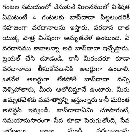
గంటల సమయంలో చేసుకునే మిలనములో విశేషత
ఏమిటంటే 4 గంటలకు బాప్‌దాదా పిల్లలందరికీ
సహజంగా వరదానాలను ఇస్తారు. వరదాన దాత
యొక్క పాత్ర విశేషంగా అమృతవేళ ఉంటుంది. ఏ
వరదానము కావాలన్నా అది బాప్‌దాదా ఇచ్చేస్తారు.
ట్రయల్ చేసి చూడండి. కానీ మీరందరూ కూడా
వరదానాలు తీసుకోవడానికి అలర్టుగా ఉండాలి.
ఒకవేళ అలర్టుగా లేకపోతే బాప్‌దాదా వచ్చి
వెళ్ళిపోతారు, మీరు ఆలోచిస్తూనే ఉంటారు. మీరు
అమృతవేళకు మహత్వాన్ని ఇస్తున్నారు కానీ మరింత
అటెన్షన్ ఇవ్వండి. బాప్‌దాదాఏమి చూసారంటే,
సమయానుసారంగా సేవ కూడా పెరుగుతోంది, సేవ
కారణంగా బాబా నుండి వరదానాలను