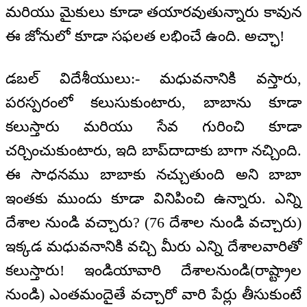
మరియు మైకులు కూడా తయారవుతున్నారు కావున
ఈ జోనులో కూడా సఫలత లభించే ఉంది. అచ్ఛా!
డబల్ విదేశీయులు:- మధువనానికి వస్తారు,
పరస్పరంలో కలుసుకుంటారు, బాబాను కూడా
కలుస్తారు మరియు సేవ గురించి కూడా
చర్చించుకుంటారు, ఇది బాప్‌దాదాకు బాగా నచ్చింది.
ఈ సాధనము బాబాకు నచ్చుతుంది అని బాబా
ఇంతకు ముందు కూడా వినిపించి ఉన్నారు. ఎన్ని
దేశాల నుండి వచ్చారు? (76 దేశాల నుండి వచ్చారు)
ఇక్కడ మధువనానికి వచ్చి మీరు ఎన్ని దేశాలవారితో
కలుస్తారు! ఇండియావారి దేశాలనుండి(రాష్ట్రాల
నుండి) ఎంతమందైతే వచ్చారో వారి పేర్లు తీసుకుంటే