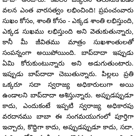
వలన ఎంత వారసత్వం లభించింది! ప్రపంచంవారు
సుఖం కోసం, శాంతి కోసం - ఎక్కడ శాంతి లభిస్తుంది,
ఎక్కడ సుఖము లభిస్తుంది అని వెతుకుతున్నారు,
కానీ మీ జీవితము మాత్రం సుఖశాంతులతో
సంపన్నంగా అయిపోయింది. బాప్‌దాదా ఇప్పుడు
ఏమి కోరుకుంటున్నారు అని అడుగుతుంటారు.
ఇప్పుడు బాప్‌దాదా చెబుతున్నారు. పిల్లలు ప్రతి
ఒక్కరూ సదా స్వరాజ్య అధికారులుగా అయి
ఉండాలని బాప్‌దాదా ఆశిస్తున్నారు. అప్పుడప్పుడూ
కాదు, ఎందుకంటే ఇప్పటి స్వరాజ్య అధికారపు
వరదానము బాబా ఈ సంగమయుగంలో పూర్తిగా
ఇచ్చారు, కొద్దిగా కాదు, అప్పుడప్పుడూ కాదు, సదా.