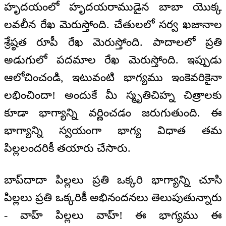
హృదయంలో హృదయరాముడైన బాబా యొక్క
లవలీన రేఖ మెరుస్తోంది. చేతులలో సర్వ ఖజానాల
శ్రేష్ఠత రూపీ రేఖ మెరుస్తోంది. పాదాలలో ప్రతి
అడుగులో పదమాల రేఖ మెరుస్తోంది. ఇప్పుడు
ఆలోచించండి, ఇటువంటి భాగ్యము ఇంకెవరికైనా
లభించిందా! అందుకే మీ స్మృతిచిహ్న చిత్రాలకు
కూడా భాగ్యాన్ని వర్ణించడం జరుగుతుంది. ఈ
భాగ్యాన్ని స్వయంగా భాగ్య విధాత తమ
పిల్లలందరికీ తయారు చేసారు.
బాప్‌దాదా పిల్లలు ప్రతి ఒక్కరి భాగ్యాన్ని చూసి
పిల్లలు ప్రతి ఒక్కరికీ అభినందనలు తెలుపుతున్నారు
- వాహ్ పిల్లలు వాహ్! ఈ భాగ్యము ఈ