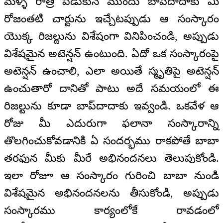
మళ్ళీ రాత్రి పడుకునే ముందు బాప్‌దాదాకు మీ
రోజంతటి చార్టును ఇచ్చేటప్పుడు ఆ సంస్కారం
యొక్క రిజల్టును విశేషంగా వినిపించండి, అప్పుడు
విశేషమైన అటెన్షన్ ఉంటుంది. ఏదో ఒక సంస్కారంపై
అటెన్షన్ ఉంచాలి, ఎలా అయితే స్మృతిపై అటెన్షన్
ఉంచుతారో దానితో పాటు అదే సమయంలో ఈ
రిజల్టును కూడా బాప్‌దాదాకు ఇవ్వండి. ఒకవేళ ఆ
రోజు మీ ఎదురుగా ఫలానా సంస్కారాన్ని
తొలగించుకోవడానికి ఏ సందర్భము రాకపోతే బాబా
తరఫున మీకు మీరే అభినందనలు తెలుపుకోండి.
ఇలా రోజూ ఆ సంస్కారం గురించి బాబా నుండి
విశేషమైన అభినందనలను తీసుకోండి, అప్పుడు
సంస్కారము కార్యంలోకే రావడంలో