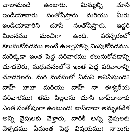
చాలామందే ఉంటారు. మిమ్మల్ని చూసి
ఇండియావారు సంతోషిస్తారు మరియు మీరు
ఇండియావారిని చూసి సంతోషిస్తారు. ఇద్దరి
మిలనము మంచిగా ఉంది. పరస్పరంలో
కలుసుకోవడము అంటే ఉత్సాహాన్ని నింపుకోవడము.
మరెక్కడా ఇంత పెద్ద పరివారము కలుసుకోవడాన్ని
చూడలేరు, మధువనంలోనే ఇంత పెద్ద పరివారాన్ని
చూడగలరు. మరి మనసులో ఏమని అనిపిస్తుంది?
వాహ్ బాబా మరియు వాహ్ నా ఈశ్వరీయ
పరివారము! తమ పిల్లలను చూసి బాప్‌దాదాకు
ఎంత సంతోషంగా ఉంటుంది! బాప్‌దాదా అమృతవేళ
అన్ని వైపులకు వెళ్తారు, వారికి అన్ని వైపులకు
వెళ్ళడము ఏమంత పెద్ద విషయము! నాలుగు