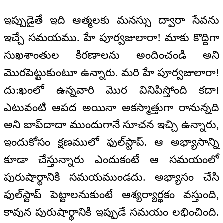
ఇప్పుడైతే ఇది ఆత్మలకు మనస్సు ద్వారా సేవను
ఇచ్చే సమయము. హే పూర్వజులారా! మాకు కొద్దిగా
సుఖశాంతుల కిరణాలను అందించండి అని
మొరపెట్టుకుంటూ ఉన్నారు. మరి హే పూర్వజులారా!
దు:ఖంలో ఉన్నవారి మొర వినిపిస్తోంది కదా!
ఎటువంటి ఆపద అయినా అకస్మాత్తుగా రానున్నది
అని బాప్‌దాదా ముందుగానే సూచన ఇచ్చి ఉన్నారు,
ఇందుకోసం క్షణములో ఫుల్‌స్టాప్. ఆ అభ్యాసాన్ని
కూడా చేస్తున్నారు ఎందుకంటే ఆ సమయంలో
పురుషార్థానికి సమయముండదు. అభ్యాసం చేసి
ఫుల్‌స్టాప్ పెట్టాలనుకుంటే ఆశ్యర్యార్థకం వస్తుంది,
కావున పురుషార్థానికి ఇప్పుడే సమయం లభించింది.