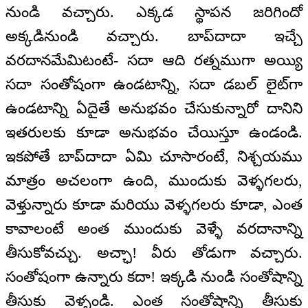
నుండి వచ్చారు. ఎక్కడ స్థాపన జరిగిందో
అక్కడినుండి వచ్చారు. బాప్‌దాదా ఇచ్చే
వరదానమేమిటంటే- సదా ఆది రత్నముగా అయ్యి
సదా సంతోషంగా ఉండటాన్ని, సదా డబల్ లైట్‌గా
ఉండటాన్ని ఏదైతే అనుభవం చేసుకున్నారో దానిని
ఇతరులకు కూడా అనుభవం చేయిస్తూ ఉండండి.
ఇకపోతే బాప్‌దాదా ఏమి చూసారంటే, నిశ్చయము
మాత్రం అచలంగా ఉంది, ముందుకు వెళ్ళగలరు,
వెళ్తున్నారు కూడా మరియు వెళ్ళగలరు కూడా, ఎంత
కావాలంటే అంత ముందుకు వెళ్ళే వరదానాన్ని
తీసుకోవచ్చు. అచ్ఛా! వీరు తోడుగా వచ్చారు.
సంతోషంగా ఉన్నారు కదా! ఇక్కడి నుండి సంతోషాన్ని
తీసుకు వెళ్ళండి. ఎంత సంతోషాన్ని తీసుకు