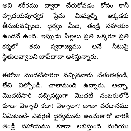
అవి శరీరము ద్వారా చేరుకోవడం కోసం కానీ
హృదయపూర్వక ప్రేమ మిమ్మల్ని ఇక్కడకు
తీసుకువచ్చింది. ధైర్యం మీది, తండ్రి సహాయం
ఉండనే ఉంది. ఇప్పుడు పిల్లలు ప్రతి ఒక్కరూ ప్రతి
కర్మలో తమ స్వరాజ్యము అనే సీటుపై
స్థితులవ్వాలని బాప్‌దాదా ఆశిస్తున్నారు.
ఈరోజు మొదటిసారిగా వచ్చినవారు చేతులెత్తండి,
లేచి నిల్చోండి. చాలామంది ఉన్నారు. అచ్ఛా,
మొదటిసారి వచ్చినట్లుగా మొదటి నంబరులోకి
కూడా వెళ్ళాలి కదా! వెళ్ళాలా? బాబా వరదానము
ఏమిటంటే- ఎవరైతే ధైర్యమును ఉంచుతారో వారికి
తండ్రి సహాయము కూడా లభిస్తుంది మరియు