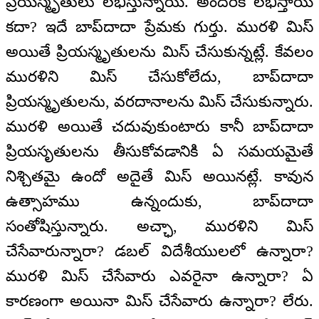
ప్రియస్మృతులు లభిస్తున్నాయి. అందరికీ లభిస్తాయి
కదా? ఇదే బాప్‌దాదా ప్రేమకు గుర్తు. మురళి మిస్
అయితే ప్రియస్మృతులను మిస్ చేసుకున్నట్లే. కేవలం
మురళిని మిస్ చేసుకోలేదు, బాప్‌దాదా
ప్రియస్మృతులను, వరదానాలను మిస్ చేసుకున్నారు.
మురళి అయితే చదువుకుంటారు కానీ బాప్‌దాదా
ప్రియసృతులను తీసుకోవడానికి ఏ సమయమైతే
నిశ్చితమై ఉందో అదైతే మిస్ అయినట్లే. కావున
ఉత్సాహము ఉన్నందుకు, బాప్‌దాదా
సంతోషిస్తున్నారు. అచ్ఛా, మురళిని మిస్
చేసేవారున్నారా? డబల్ విదేశీయులలో ఉన్నారా?
మురళి మిస్ చేసేవారు ఎవరైనా ఉన్నారా? ఏ
కారణంగా అయినా మిస్ చేసేవారు ఉన్నారా? లేరు.