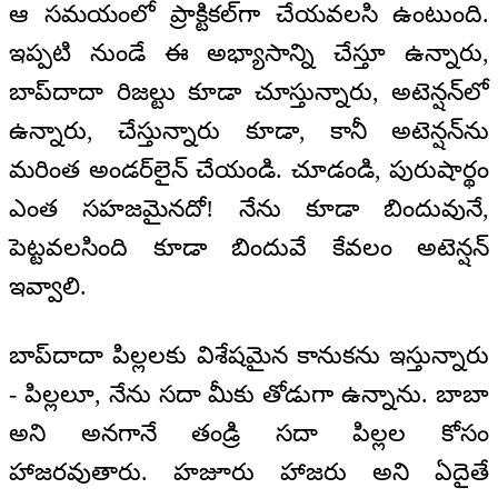
ఆ సమయంలో ప్రాక్టికల్‌గా చేయవలసి ఉంటుంది.
ఇప్పటి నుండే ఈ అభ్యాసాన్ని చేస్తూ ఉన్నారు,
బాప్‌దాదా రిజల్టు కూడా చూస్తున్నారు, అటెన్షన్‌లో
ఉన్నారు, చేస్తున్నారు కూడా, కానీ అటెన్షన్‌ను
మరింత అండర్‌లైన్ చేయండి. చూడండి, పురుషార్థం
ఎంత సహజమైనదో! నేను కూడా బిందువునే,
పెట్టవలసింది కూడా బిందువే కేవలం అటెన్షన్
ఇవ్వాలి.
బాప్‌దాదా పిల్లలకు విశేషమైన కానుకను ఇస్తున్నారు
- పిల్లలూ, నేను సదా మీకు తోడుగా ఉన్నాను. బాబా
అని అనగానే తండ్రి సదా పిల్లల కోసం
హాజరవుతారు. హజూరు హాజరు అని ఏదైతే