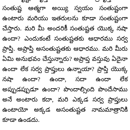
సంతుష్ట ఆత్మగా అయ్యి స్వయం సంతుష్టంగా
ఉంటారు మరియు ఇతరులను కూడా సంతుష్టంగా
చేస్తారు. మరి మీ అందరికీ సంతుష్టత యొక్క నషా
ఉందా? ఎందుకంటే సంతుష్టతకు ఆధారము సర్వ
ప్రాప్తి. అప్రాప్తి అసంతుష్టతకు ఆధారము. మరి మీరు
ఏమి అనుభవం చేస్తున్నారు? అప్రాప్త వస్తువు ఏదైనా
ఉందా లేక సర్వ ప్రాప్తులు ఉన్నాయా? ప్రాప్తి యొక్క
నషా ఉందా? ఉందా, సదా ఉందా లేక
అప్పుడప్పుడూ ఉందా? పొందాల్సింది పొందేసాము
అనే అంటారు కదా, మరి ఎక్కడ సర్వ ప్రాప్తులు
ఉంటాయో అక్కడ అసంతుష్టత నామమాత్రానికి
కూడా ఉండదు.