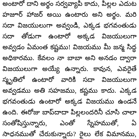
అంటారో దాని అర్థం సర్వవ్యాపి కాదు, పిల్లల ఎదుట
హజూర్ హాజర్ అయి ఉంటారు అని అర్థం. మరి
సదా విజయులుగా అవ్వండి, ఎక్కడ భగవంతుడు
సదా తోడుగా ఉంటారో అక్కడ విజయులుగా
అవ్వడం ఏమంత కష్టము! విజయము మీ జన్మ సిద్ధ
అధికారము. కేవలం నా బాబా అని అనడం ద్వారా
విజయులుగా అయ్యే ఉన్నారు. కావున, ఎవరైతే
స్మృతిలో ఉంటారో వారికి సదా విజయులుగా
అవ్వడము అతి సహజము, కష్టము కాదు. ఎక్కడ
భగవంతుడు ఉంటారో అక్కడ విజయము ఉండనే
ఉంది. ఈరోజు బాప్‌దాదా పిల్లలందరినీ చూసి చాలా
సంతోషిస్తున్నారు, ఎంతో స్నేహముతో, ఏ
సాధనముతో చేరుకున్నారు? రైలు లేక విమానము,