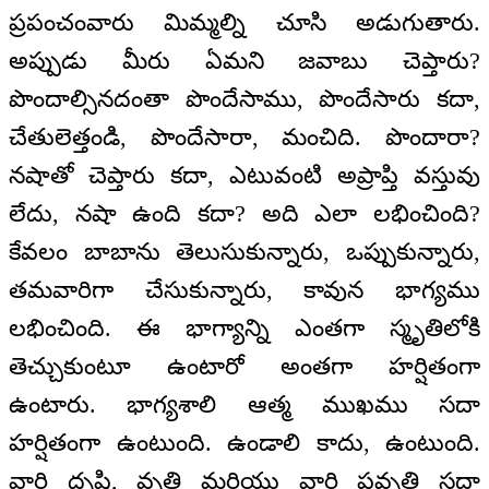
ప్రపంచంవారు మిమ్మల్ని చూసి అడుగుతారు.
అప్పుడు మీరు ఏమని జవాబు చెప్తారు?
పొందాల్సినదంతా పొందేసాము, పొందేసారు కదా,
చేతులెత్తండి, పొందేసారా, మంచిది. పొందారా?
నషాతో చెప్తారు కదా, ఎటువంటి అప్రాప్తి వస్తువు
లేదు, నషా ఉంది కదా? అది ఎలా లభించింది?
కేవలం బాబాను తెలుసుకున్నారు, ఒప్పుకున్నారు,
తమవారిగా చేసుకున్నారు, కావున భాగ్యము
లభించింది. ఈ భాగ్యాన్ని ఎంతగా స్మృతిలోకి
తెచ్చుకుంటూ ఉంటారో అంతగా హర్షితంగా
ఉంటారు. భాగ్యశాలి ఆత్మ ముఖము సదా
హర్షితంగా ఉంటుంది. ఉండాలి కాదు, ఉంటుంది.
వారి దృష్టి, వృత్తి మరియు వారి ప్రవృత్తి సదా