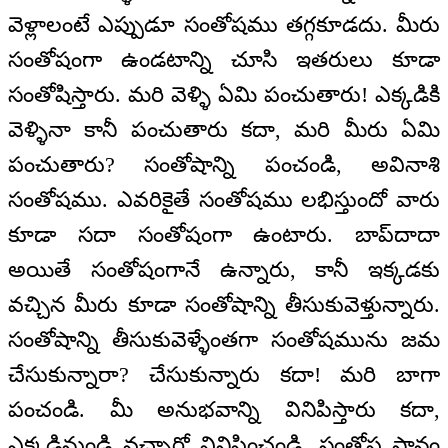
వెళ్లాలంటే ఎప్పుడూ సంతోషము తగ్గకూడదు. మీరు
సంతోషంగా ఉండటాన్ని చూసి ఇతరులు కూడా
సంతోషిస్తారు. మరి వెళ్ళి ఏమి పంచుతారు! ఎక్కడికి
వెళ్ళినా కానీ పంచుతారు కదా, మరి మీరు ఏమి
పంచుతారు? సంతోషాన్ని పంచండి, అవినాశి
సంతోషము. ఎవరికైతే సంతోషము లభిస్తుందో వారు
కూడా సదా సంతోషంగా ఉంటారు. బాప్‌దాదా
అయితే సంతోషంగానే ఉన్నారు, కానీ ఇక్కడకు
వచ్చిన మీరు కూడా సంతోషాన్ని తీసుకువెళ్తున్నారు.
సంతోషాన్ని తీసుకువెళ్ళేంతగా సంతోషమును జమ
చేసుకున్నారా? చేసుకున్నారు కదా! మరి బాగా
పంచండి. మీ అనుభవాన్ని వినిపిస్తారు కదా,
ఎక్కడినుండి వచ్చారో వినిపించండి. సంతోష స్థానం