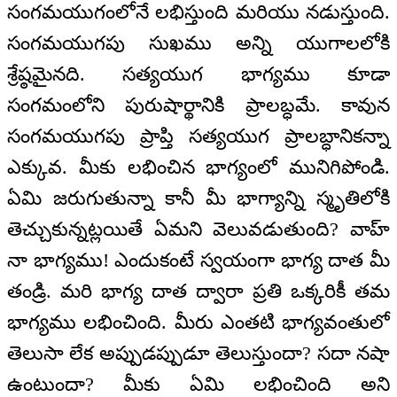
సంగమయుగంలోనే లభిస్తుంది మరియు నడుస్తుంది.
సంగమయుగపు సుఖము అన్ని యుగాలలోకి
శ్రేష్ఠమైనది. సత్యయుగ భాగ్యము కూడా
సంగమంలోని పురుషార్థానికి ప్రాలబ్ధమే. కావున
సంగమయుగపు ప్రాప్తి సత్యయుగ ప్రాలబ్ధానికన్నా
ఎక్కువ. మీకు లభించిన భాగ్యంలో మునిగిపోండి.
ఏమి జరుగుతున్నా కానీ మీ భాగ్యాన్ని స్మృతిలోకి
తెచ్చుకున్నట్లయితే ఏమని వెలువడుతుంది? వాహ్
నా భాగ్యము! ఎందుకంటే స్వయంగా భాగ్య దాత మీ
తండ్రి. మరి భాగ్య దాత ద్వారా ప్రతి ఒక్కరికీ తమ
భాగ్యము లభించింది. మీరు ఎంతటి భాగ్యవంతులో
తెలుసా లేక అప్పుడప్పుడూ తెలుస్తుందా? సదా నషా
ఉంటుందా? మీకు ఏమి లభించింది అని