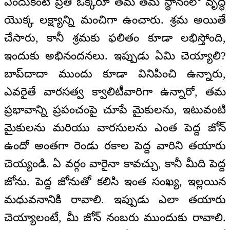
ఎందుకంటే ప్రతి ఒక్కరూ తమ తమ స్థానంలో వృద్ధి
యొక్క లక్ష్యాన్ని మంచిగా ఉంచారు. శ్రమ అయితే
చేసారు, కానీ శ్రమకు ఫలితం కూడా లభిస్తోంది,
ఇందుకు అభినందనలు. ఇప్పుడు ఏమి చెయ్యాలి?
బాప్‌దాదా ముందు కూడా వినిపించి ఉన్నారు,
ఎవరైతే వారసత్వ క్వాలిటీవారిగా ఉన్నారో, తమ
ప్రభావాన్ని ప్రపంచంపై చూపే మైకులను, ఇటువంటి
మైకులను మరియు వారసులను ఎంత పెద్ద జోన్
ఉందో అంతగా రెండు రకాల పెద్ద వారిని తయారు
చెయ్యండి. ఏ వర్గం వారైనా కావచ్చు, కానీ మీది పెద్ద
జోను. పెద్ద జోనుతో కలిసి ఇంత సంఖ్య, ఇల్లయిన
మధువనానికి రావాలి. ఇప్పుడు ఎలా తయారు
చెయ్యాలంటే, మీ జోన్ నంబరు ముందుకు రావాలి.