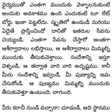
ధైర్యముతో ఎంతగా ముందుకు వెళ్ళాలనుకుంటే
అందుకు అవకాశము ఉంది ఎందుకంటే టూ లేట్
బోర్డు ఇంకా పెట్టలేదు. స్మృతిలో ఉండండి మరియు
ఏదైతే ప్రాప్తించిందో దానితో ఇతరుల సేవను
చెయ్యండి. ఎంతగా సేవను చేస్తారో అంతగా
ఆశీర్వాదాలు లభిస్తాయి, ఆ ఆశీర్వాదాలు మిమ్మల్ని
ముందుకు తీసుకువెళ్తాయి. సందేశాన్ని ఇస్తూ
వెళ్ళండి, ఆ తర్వాత వారి వారి అదృష్టము. కానీ
మీరు సందేశాన్ని ఇవ్వండి, మీ పుణ్యాన్ని జమ
చేసుకోండి. ఆ పుణ్యము మిమ్మల్ని ముందుకు
తీసుకువెళ్తూ ఉంటుంది. బాగుంది.
వీరు కరాచీ నుండి వచ్చారా! చూడండి, ఆది స్థానము