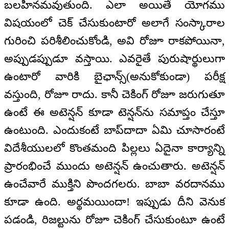
బలహీనమవుతుంది. ఎలా అయితే యోగము
విషయంలో చెక్ చేసుకుంటారో అలాగే సంస్కారాల
గురించి పరిశీలించుకోండి, అవి రోజూ రాకపోయినా,
అప్పుడప్పుడూ వస్తాయి. ఎవరైతే పురుషార్థులుగా
ఉంటారో వారికి బైఛాన్స్(అనుకోకుండా) పరీక్ష
వస్తుంది, రోజూ రాదు. కానీ చెకింగ్ రోజూ జరుగుతూ
ఉంటే ఈ అటెన్షన్ కూడా టెన్షన్‌ను సమాప్తం చేస్తూ
ఉంటుంది. ఎందుకంటే బాప్‌దాదా ఏమి చూసారంటే
విదేశీయులలో కొంతమంది పిల్లలు ఏదైనా కార్యాన్ని
ప్రారంభించే ముందు అటెన్షన్ ఉంచుతారు. అటెన్షన్
ఉంచేవారే ముక్తిని పొందగలరు. బాబా వరదానము
కూడా ఉంది. అర్థమయిందా! ఇప్పుడు దీని వెనుక
పడండి, రిజల్టును రోజూ చెకింగ్ చేసుకుంటూ ఉంటే