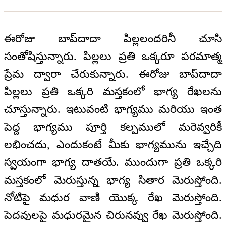
ఈరోజు బాప్‌దాదా పిల్లలందరినీ చూసి
సంతోషిస్తున్నారు. పిల్లలు ప్రతి ఒక్కరూ పరమాత్మ
ప్రేమ ద్వారా చేరుకున్నారు. ఈరోజు బాప్‌దాదా
పిల్లలు ప్రతి ఒక్కరి మస్తకంలో భాగ్య రేఖలను
చూస్తున్నారు. ఇటువంటి భాగ్యము మరియు ఇంత
పెద్ద భాగ్యము పూర్తి కల్పములో మరెవ్వరికీ
లభించదు, ఎందుకంటే మీకు భాగ్యమును ఇచ్చేది
స్వయంగా భాగ్య దాతయే. ముందుగా ప్రతి ఒక్కరి
మస్తకంలో మెరుస్తున్న భాగ్య సితార మెరుస్తోంది.
నోటిపై మధుర వాణి యొక్క రేఖ మెరుస్తోంది.
పెదవులపై మధురమైన చిరునవ్వు రేఖ మెరుస్తోంది.