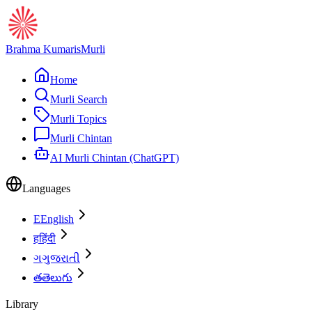
Brahma Kumaris
Murli
Home
Murli Search
Murli Topics
Murli Chintan
AI Murli Chintan (ChatGPT)
Languages
E
English
ह
हिंदी
ગ
ગુજરાતી
త
తెలుగు
Library