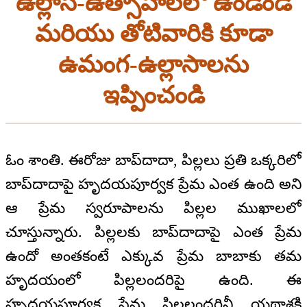
ఉల్లాస-ఉత్సాహాలలో ఉండండి
మరియు తోటివారికి కూడా
ఉమంగ-ఉల్లాసాలను
ఇప్పించండి
ఓం శాంతి. ఈరోజు బాప్‍దాదా, పిల్లలు ప్రతి ఒక్కరిలో
బాప్‍దాదాపై హృదయపూర్వక ప్రేమ ఎంత ఉంది అని
ఆ ప్రేమ స్వరూపాలను పిల్లల ముఖాలలో
చూస్తున్నారు. పిల్లలకు బాప్‍దాదాపై ఎంత ప్రేమ
ఉందో అంతకంటే ఎక్కువ ప్రేమ బాబాకు తమ
హృదయంలో పిల్లలందరిపై ఉంది. ఈ
హృదయపూర్వక ప్రేమ పిల్లలందరినీ యథాశక్తి