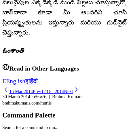
నలువైపుల ఎక్కడెక్కడి నుండి పిల్లలు చూస్తున్నారో,
బాప్‍దాదా కూడా మీ అందరినీ చూసి
ప్రియస్మృతులను ఇస్తున్నారు మరియు గుడ్‌నైట్
చెప్తున్నారు.
ఓంశాంతి
Read in Other Languages
E
English
ह
हिंदी
15 Mar 2014
Prev
12 Oct 2014
Next
30 March 2014 · తెలుగు
| Brahma Kumaris |
brahmakumaris.com/murlis
Command Palette
Search for a command to run...