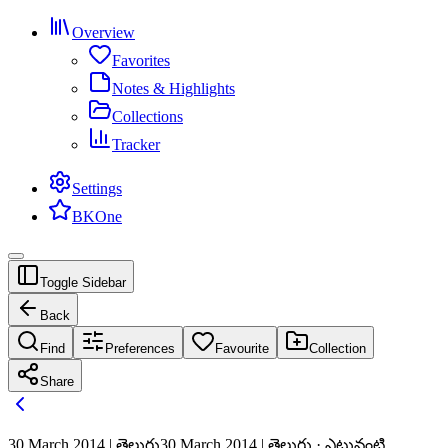
Overview
Favorites
Notes & Highlights
Collections
Tracker
Settings
BKOne
Toggle Sidebar
Back
Find
Preferences
Favourite
Collection
Share
30 March 2014 | తెలుగు
30 March 2014 | తెలుగు · ఎటువంటి