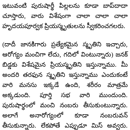
ఇటువంటి పురుషార్థీ పిల్లలను కూడా బాప్‍దాదా
చూస్తారు, వారు విశేషంగా చాలా చాలా చాలా
హృదయపూర్వక ప్రియస్మృతులను స్వీకరించగలరు.
(దాదీ జానకిగారు ప్రత్యేకమైన స్మృతిని ఇచ్చారు,
ఆరోగ్యం మంచిగా లేదు, గదిలో వింటున్నారు) జనక్
బిడ్డకు విశేషమైన ప్రియస్మృతిని ఇస్తున్నాము. మీ
అందరి తరఫున స్మృతిని ఇస్తున్నాము ఎందుకంటే
వారి మనసు ఇక్కడే ఉంది, శరీరం మాత్రమే
అక్కడుంది. పూర్తి సభ వారి ముందుంది.
పురుషార్థంలో మంచి నంబరు తీసుకుంటున్నారు.
అలాగే అనారోగ్యంలో కూడా నంబరువన్
తీసుకున్నారు. లేకపోతే ఎప్పుడూ మిస్ అవ్వరు.