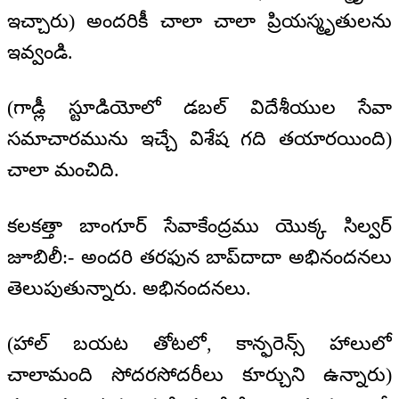
ఇచ్చారు) అందరికీ చాలా చాలా ప్రియస్మృతులను
ఇవ్వండి.
(గాడ్లీ స్టూడియోలో డబల్ విదేశీయుల సేవా
సమాచారమును ఇచ్చే విశేష గది తయారయింది)
చాలా మంచిది.
కలకత్తా బాంగూర్ సేవాకేంద్రము యొక్క సిల్వర్
జూబిలీ:- అందరి తరఫున బాప్‍దాదా అభినందనలు
తెలుపుతున్నారు. అభినందనలు.
(హాల్ బయట తోటలో, కాన్ఫరెన్స్ హాలులో
చాలామంది సోదరసోదరీలు కూర్చుని ఉన్నారు)