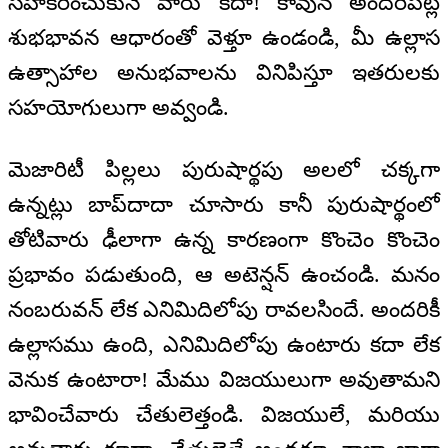
సహకరించుకునే వారు కదా! కావున అందరిపట్ల
శుభభావన ఆధారంతో వెళ్తూ ఉండండి, మీ ఉల్లాస
ఉత్సాహాల అనుభవాలను వినిపిస్తూ ఇతరులకు
సహయోగులుగా అవ్వండి.
మెజారిటీ పిల్లలు పురుషార్థపు అలలో చక్కగా
ఉన్నట్లు బాప్‍దాదా చూసారు కానీ పురుషార్థంలో
తోటివారు ఢీలాగా ఉన్న కారణంగా కొంచెం కొంచెం
ప్రభావం పడుతుంది, ఆ అటెన్షన్ ఉంచండి. మనం
నంబరువన్ లేక ఎనిమిదిలోపు రావలసిందే. అందరికీ
ఉల్లాసము ఉంది, ఎనిమిదిలోపు ఉంటారు కదా లేక
వెనుక ఉంటారా! మేము విజయులుగా అవుతామని
భావించేవారు చేతులెత్తండి. విజయులే, మరియు