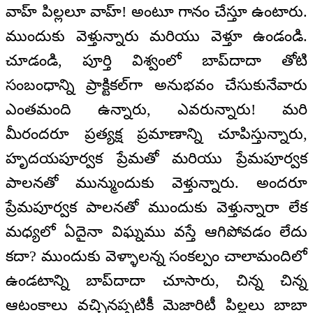
వాహ్ పిల్లలూ వాహ్! అంటూ గానం చేస్తూ ఉంటారు.
ముందుకు వెళ్తున్నారు మరియు వెళ్తూ ఉండండి.
చూడండి, పూర్తి విశ్వంలో బాప్‍దాదా తోటి
సంబంధాన్ని ప్రాక్టికల్‍గా అనుభవం చేసుకునేవారు
ఎంతమంది ఉన్నారు, ఎవరున్నారు! మరి
మీరందరూ ప్రత్యక్ష ప్రమాణాన్ని చూపిస్తున్నారు,
హృదయపూర్వక ప్రేమతో మరియు ప్రేమపూర్వక
పాలనతో మున్ముందుకు వెళ్తున్నారు. అందరూ
ప్రేమపూర్వక పాలనతో ముందుకు వెళ్తున్నారా లేక
మధ్యలో ఏదైనా విఘ్నము వస్తే ఆగిపోవడం లేదు
కదా? ముందుకు వెళ్ళాలన్న సంకల్పం చాలామందిలో
ఉండటాన్ని బాప్‍దాదా చూసారు, చిన్న చిన్న
ఆటంకాలు వచ్చినప్పటికీ మెజారిటీ పిల్లలు బాబా