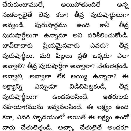
చేరుకుంటాములే, అయిపోతుందిలే అన్న
సంకల్పాలైతే లేవు కదా! తీవ్ర పురుషార్థులుగా
అవ్వండి. పురుషార్థము ఉంది కానీ తీవ్ర
పురుషార్ధీలుగా ఉన్నామా అని పరిశీలించుకోండి.
బాప్‍దాదాకు ప్రియమైనవారు ఎవరు? తీవ్ర
పురుషార్ధీలు. మరి పిల్లలు ప్రతి ఒక్కరూ ఎలా
అవ్వాలి? తీవ్ర పురుషార్ధీగా అవ్వాలా? చేతులెత్తండి.
అవ్వాలి, అవ్వాలా లేక అయ్యి ఉన్నారా? ఈ
లక్ష్యాన్ని ఎప్పుడూ విడిచిపెట్టకండి, తీవ్ర
పురుషార్థీలుగా ఉండవలసిందే, ఇతరులకు
సహయోగమును ఇవ్వవలసిందే. ఈ లక్ష్యం ఉంది
కదా, ఎవరి హృదయంలో అయితే ఈ లక్ష్యం ఉందో
వారు చేతులెత్తండి. అచ్చా, చేతులైతే అందరూ