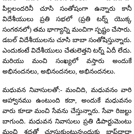
పిల్లలందరినీ చూసి సంతోషంగా ఉన్నారు కానీ
విదేశీయులు ప్రతి సభలో (ప్రతి టర్న్ యొక్క
సంగఠనలో) తమ భాగ్యాన్ని మంచిగా స్పష్టం చేసారు.
డబల్ విదేశీయులను చూసి బాబా సంతోషిస్తున్నారు.
ఎందుకంటే విదేశీయులు చేతులెత్తని టర్న్ ఏదీ లేదు.
మరియు మంచి సంఖ్యలో వస్తారు అందుకే
అభినందనలు, అభినందనలు, అభినందనలు.
మధువన నివాసులతో:- మంచిది, మధువనం వారి
ఆహ్వానము ఉంటుంది కదా, అందుకే మధువనం
వారు కూడా మంచి సేవను చేస్తున్నారు. సేవా రిజల్టు
బాగుంది. మధువన నివాసులు ప్రతి డిపార్టుమెంటు
మంచి శ్రద్ధతో చూసుకుంటున్నందుకు బాప్‍దాదా