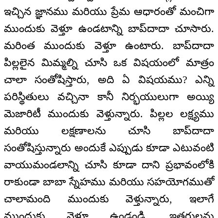
ఇచ్చిన జ్ఞానము మరియు ప్రేమ ఆధారంతో మంచిగా
ముందుకు వెళ్తూ ఉండటాన్ని బాప్‍దాదా చూసారు.
మరింత ముందుకు వెళ్తూ ఉంటారు. బాప్‍దాదా
పిల్లలైన మిమ్మల్ని చూసి ఒక విషయంలో మాత్రం
చాలా సంతోషిస్తారు, అది ఏ విషయము? ఎన్ని
పరిస్థితులు వచ్చినా కానీ నిర్భయులుగా అయ్యి
మెజారిటీ ముందుకు వెళ్తున్నారు. పిల్లల లక్ష్యము
మరియు లక్షణాలను చూసి బాప్‍దాదా
సంతోషిస్తున్నారు అందుకే ఎప్పుడు కూడా ఎటువంటి
వాయుమండలాన్ని చూసి కూడా దాని ప్రభావంలోకి
రాకుండా బాబా స్నేహము మరియు సహయోగముతో
చాలామంది ముందుకు వెళ్తున్నారు, ఇలాగే
ముందుకు వెళ్తూ ఉండండి. ఇతరులను