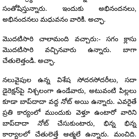
సంతోషిస్తున్నారు. ఇందుకు అభినందనలు,
అభినందనలు మధువనం వారికి. అచ్ఛా.
మొదటిసారి చాలామంది వచ్చారు:- సగం క్లాసు
మొదటిసారి వచ్చినవారు ఉన్నారు. బాగా
చేతులెత్తండి. అచ్ఛా.
నలువైపుల ఉన్న విశేష సోదరసోదరీలు, సదా
డైరెక్షన్‌పై నిశ్చలంగా ఉండేవారు, అటువంటి పిల్లలు
కూడా బాప్‍దాదా వద్ద నోట్ అయి ఉన్నారు. ఎవరైతే
ప్రతి కార్యంలో ముందుకు వెళ్తూ ఉంటారో వారిని
బాప్‍దాదా నోట్ చేసుకుంటారు, భిన్న భిన్న
కార్యాలలో చేతులెత్తే ఆత్మలే ఉన్నారు. మంచిది.