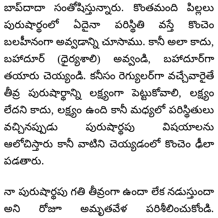
బాప్‍దాదా సంతోషిస్తున్నారు. కొంతమంది పిల్లలు
పురుషార్థంలో ఏదైనా పరిస్థితి వస్తే కొంచెం
బలహీనంగా అవ్వడాన్ని చూసాము. కానీ అలా కాదు,
బహాదూర్ (ధైర్యశాలి) అవ్వండి, బహాదూర్‌గా
తయారు చెయ్యండి. కనీసం రెగ్యులర్‌గా వచ్చేవారైతే
తీవ్ర పురుషార్థాన్ని లక్ష్యంగా పెట్టుకోవాలి, లక్ష్యం
లేదని కాదు, లక్ష్యం ఉంది కానీ మధ్యలో పరిస్థితులు
వచ్చినప్పుడు పురుషార్థపు విషయాలను
ఆలోచిస్తారు కానీ వాటిని చెయ్యడంలో కొంచెం ఢీలా
పడతారు.
నా పురుషార్థపు గతి తీవ్రంగా ఉందా లేక నడుస్తుందా
అని రోజూ అమృతవేళ పరిశీలించుకోండి.