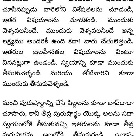
చూసినప్పుడు వారిలోని విశేషతలను చూడండి,
ఇతర విషయాలను చూడకండి. ముందుకు
వెళ్ళవలసిందే. ముందుకు వెళ్ళవలసిందే అన్న
లక్ష్యము అందరికీ ఉంది కదా! వారు చేతులెత్తండి.
ఇతరుల బలహీనతల విషయాలను వింటూ
విననట్లుగా ఉండండి. స్వయాన్ని కూడా ముందుకు
తీసుకువెళ్ళండి మరియు తోటివారిని కూడా
ముందుకు తీసుకువెళ్ళండి.
మంచి పురుషార్థాన్ని చేసే పిల్లలను కూడా బాప్‍దాదా
చూసారు, కానీ తీవ్ర పురుషార్థం యొక్క అలను సదా
స్వయంలోకి తీసుకువచ్చి ఇతరులను కూడా తీవ్ర
పురుషార్థపు అలలోకి తీసుకురండి. ఉల్లాస-