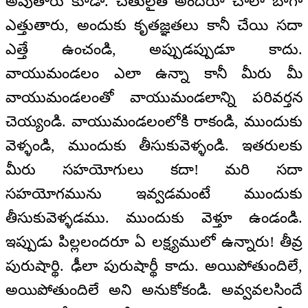
అవుతారు కూడా. చేతులైతే అందరూ చాలా బాగా
ఎత్తుతారు, అందుకు కృతజ్ఞతలు కానీ చేయి సదా
ఎత్తే ఉంచండి, అప్పుడప్పుడూ కాదు.
వాయుమండలం ఎలా ఉన్నా కానీ మీరు మీ
వాయుమండలంతో వాయుమండలాన్ని పరివర్తన
చెయ్యండి. వాయుమండలంలోకి రాకండి, ముందుకు
వెళ్ళండి, ముందుకు తీసుకువెళ్ళండి. ఇతరులకు
మీరు సహయోగులు కదా! మరి సదా
సహయోగమును ఇవ్వడమంటే ముందుకు
తీసుకువెళ్ళడము. ముందుకు వెళ్తూ ఉండండి.
ఇప్పుడు పిల్లలందరూ ఏ లక్ష్యములో ఉన్నారు! తీవ్ర
పురుషార్థి. ఢీలా పురుషార్థీ కాదు. అయిపోతుందిలే,
అయిపోతుందిలే అని అనుకోకండి. అవ్వవలసిందే