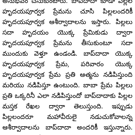
అనుభవం చేసుకుంటారు. బాప్‍దాదా కూడా పిల్లల
హృదయపూర్వక ప్రేమను చూసి పిల్లలందరికీ
హృదయపూర్వక ఆశీర్వాదాలను ఇస్తారు. పిల్లలు
సదా హృదయం యొక్క ప్రేమికుడు ద్వారా
హృదయపూర్వక ప్రేమను తీసుకుంటూ సదా
ముందుకు వెళ్తూ ఉండండి. బాప్‍దాదా యొక్క
హృదయపూర్వక ప్రేమ, పరివారం యొక్క
హృదయపూర్వక ప్రేమ ప్రతి ఆత్మను నడిపిస్తుంది
మరియు నడిపిస్తూ ఉంటుంది. బాబా ప్రేమ పిల్లలు
ప్రతి ఒక్కరినీ ఎలా నడిపిస్తుందో బాప్‌దాదాకు పిల్లల
మస్తక రేఖల ద్వారా తెలుస్తుంది. ఇప్పుడు
పిల్లలందరూ మహావీరులై నడుచుకోవాలన్న
ఆశీర్వాదాలను బాప్‍దాదా అందరికీ ఇస్తున్నారు.