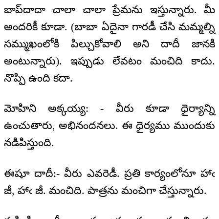
బాప్‍దాదా చాలా చాలా ప్రేమను ఇస్తున్నారు. మీ
అందరికీ కూడా. (బాబా ఏదైనా గారడీ చేసి మమ్మల్ని
సమ్ముఖంలోకి పిల్చుకోవాలి అని దాదీ జానకి
అంటున్నారు). ఇప్పుడు లేవటం మంచిది కాదు.
నొప్పి ఉంది కదా.
మోహిని అక్కయ్య: - వీరు కూడా ధైర్యాన్ని
ఉంచుతారు, అభినందనలు. ఈ ధైర్యము ముందుకు
నడిపిస్తుంది.
ఈషూ దాదీ:- వీరు ఎవరెడీ. ప్రతి కార్యంలోనూ హాఁ
జీ, హాఁ జీ. మంచిది. పాత్రను మంచిగా చేస్తున్నారు.