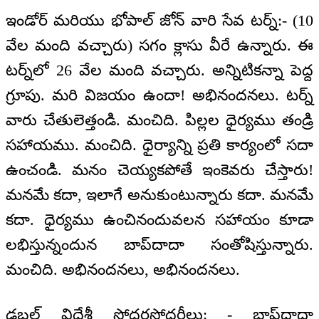
ఇండోర్ మరియు భోపాల్ జోన్ వారి సేవ టర్న్:- (10
వేల మంది వచ్చారు) సగం క్లాసు వీరే ఉన్నారు. ఈ
టర్న్‌లో 26 వేల మంది వచ్చారు. అన్నిటికన్నా పెద్ద
గ్రూపు. మరి విజయం ఉందా! అభినందనలు. టర్న్
వారు చేతులెత్తండి. మంచిది. పిల్లల ధైర్యము తండ్రి
సహాయము. మంచిది. ధైర్యాన్ని ప్రతి కార్యంలో సదా
ఉంచండి. మనం చెయ్యకపోతే ఇంకెవరు చేస్తారు!
మనమే కదా, ఇలాగే అనుకుంటున్నారు కదా. మనమే
కదా. ధైర్యము ఉంచినందువలన సహాయం కూడా
లభిస్తున్నందున బాప్‍దాదా సంతోషిస్తున్నారు.
మంచిది. అభినందనలు, అభినందనలు.
డబల్ విదేశీ సోదరసోదరీలు: - బాప్‍దాదా