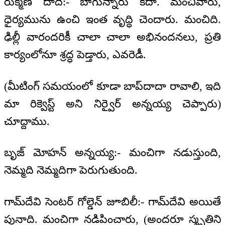
రుక్మిణి దాదీ:- బాగున్నారు కదా. మంచివారు,
ధైర్యమును ఉంచి ఇంత వృద్ధి చెందారు. మంచిది.
ఢిల్లీ వారందరికీ చాలా చాలా అభినందనలు, ప్రతి
కార్యంలోనూ శ్రద్ధ పెడ్తారు, ఎవరెడీ.
(మీటింగ్ సమయంలో కూడా బాప్‍దాదా రావాలి, ఇది
మా రిక్వెస్ట్ అని నిర్వైర్ అన్నయ్య చెప్పారు)
చూద్దాము.
బృజ్ మోహన్ అన్నయ్య:- మంచిగా నడుస్తుంది,
నెమ్మది నెమ్మదిగా పెరుగుతుంది.
గామ్‌దేవి సెంటర్ గోల్డెన్ జూబిలీ:- గామ్‌దేవి అయితే
పునాది. మంచిగా నడిపించారు, (అందరూ స్మృతిని