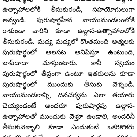
ఉత్సాహాలలోకి తీసుకురండి, సహయోగులుగా
అవ్వండి. పురుషార్థహీన వాయుమండలంలోకి
రాకుండా వారిని కూడా ఉల్లాస-ఉత్సాహాలలోకి
తీసుకురండి. మధ్య మధ్యలో కొంతమంది ఆత్మలకు
పురుషార్థంలో అలసట అనిపిస్తూ ఉంటుంది,
బాప్‍దాదా చూస్తుంటారు. కానీ స్వయం
పురుషార్థంలో తీవ్రంగా ఉంటూ ఇతరులను కూడా
పురుషార్థంలో ముందుకు తీసుకు వెళ్ళండి.
వాయుమండలాన్ని, దినచర్యను ఎలా తయారు
చెయ్యండంటే అందరూ పురుషార్థపు ఉల్లాస-
ఉత్సాహాలతో ముందుకు వెళ్తూ ఉండాలి, అందరినీ
తీసుకువెళ్ళాలి కూడా ఎందుకంటే ఒకరికొకరు