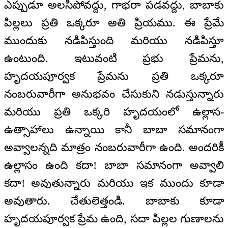
ఎప్పుడూ అలసిపోవద్దు, గాభరా పడవద్దు, బాబాకు
పిల్లలు ప్రతి ఒక్కరూ అతి ప్రియము. ఈ ప్రేమే
ముందుకు నడిపిస్తుంది మరియు నడిపిస్తూ
ఉంటుంది. ఇటువంటి ప్రభు ప్రేమను,
హృదయపూర్వక ప్రేమను ప్రతి ఒక్కరూ
నంబరువారీగా అనుభవం చేసుకుని నడుస్తున్నారు
మరియు ప్రతి ఒక్కరి హృదయంలో ఉల్లాస-
ఉత్సాహాలు ఉన్నాయి కానీ బాబా సమానంగా
అవ్వాలన్నది మాత్రం నంబరువారీగా ఉంది. అందరికీ
ఉల్లాసం ఉంది కదా! బాబా సమానంగా అవ్వాలి
కదా! అవుతున్నారు మరియు ఇక ముందు కూడా
అవుతారు. చేతులెత్తండి. బాబాకు కూడా
హృదయపూర్వక ప్రేమ ఉంది, సదా పిల్లల గుణాలను