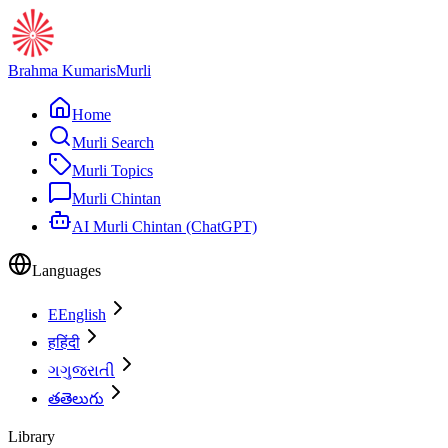
Brahma Kumaris
Murli
Home
Murli Search
Murli Topics
Murli Chintan
AI Murli Chintan (ChatGPT)
Languages
E
English
ह
हिंदी
ગ
ગુજરાતી
త
తెలుగు
Library