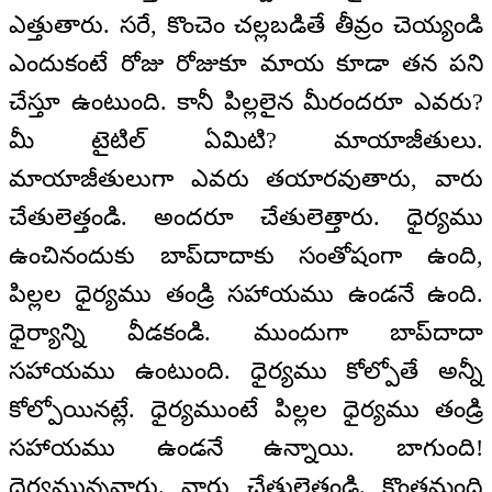
ఎత్తుతారు. సరే, కొంచెం చల్లబడితే తీవ్రం చెయ్యండి
ఎందుకంటే రోజు రోజుకూ మాయ కూడా తన పని
చేస్తూ ఉంటుంది. కానీ పిల్లలైన మీరందరూ ఎవరు?
మీ టైటిల్ ఏమిటి? మాయాజీతులు.
మాయాజీతులుగా ఎవరు తయారవుతారు, వారు
చేతులెత్తండి. అందరూ చేతులెత్తారు. ధైర్యము
ఉంచినందుకు బాప్‍దాదాకు సంతోషంగా ఉంది,
పిల్లల ధైర్యము తండ్రి సహాయము ఉండనే ఉంది.
ధైర్యాన్ని వీడకండి. ముందుగా బాప్‍దాదా
సహాయము ఉంటుంది. ధైర్యము కోల్పోతే అన్నీ
కోల్పోయినట్లే. ధైర్యముంటే పిల్లల ధైర్యము తండ్రి
సహాయము ఉండనే ఉన్నాయి. బాగుంది!
ధైర్యమున్నవారు. వారు చేతులెత్తండి. కొంతమంది