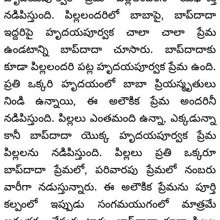
నడిపిస్తుంది. పిల్లలందరిలో బాబాపై, బాప్‍దాదా
ఇద్దరిపై హృదయపూర్వక చాలా చాలా ప్రేమ
ఉండటాన్ని బాప్‍దాదా చూసారు. బాప్‍దాదాకు
కూడా పిల్లలందరి పట్ల హృదయపూర్వక ప్రేమ ఉంది.
ప్రతి ఒక్కరి హృదయంలో బాబా ప్రియస్మృతులు
నిండి ఉన్నాయి, ఈ అలౌకిక ప్రేమ అందరినీ
నడిపిస్తుంది. పిల్లలు ఎంతమంది ఉన్నా, ఎక్కడున్నా
కానీ బాప్‍దాదా యొక్క హృదయపూర్వక ప్రేమ
పిల్లలను నడిపిస్తుంది. పిల్లలు ప్రతి ఒక్కరూ
బాప్‍దాదా ప్రేమలో, పరివారపు ప్రేమలో నంబరు
వారీగా నడుస్తున్నారు. ఈ అలౌకిక ప్రేమను పూర్తి
కల్పంలో ఇప్పుడు సంగమయుగంలో మాత్రమే