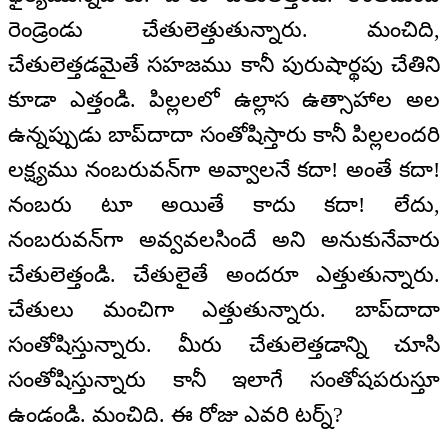
రెండ్రెండు చేతులెత్తుతున్నారు. మంచిది,
చేతులెత్తడమైతే సహజము కానీ పురుషార్థపు చేతిని
కూడా ఎత్తండి. పిల్లలలో ఉల్లాస ఉత్సాహాల అల
ఉన్నప్పుడు బాప్‍దాదా సంతోషిస్తారు కానీ పిల్లలందరి
లక్ష్యము నంబరువన్‍గా అవ్వాలనే కదా! అంతే కదా!
నంబరు టూ అయితే కాదు కదా! లేదు,
నంబరువన్‍గా అవ్వవలసిందే అని అనుకునేవారు
చేతులెత్తండి. చేతులైతే అందరూ ఎత్తుతున్నారు.
చేతులు మంచిగా ఎత్తుతున్నారు. బాప్‍దాదా
సంతోషిస్తున్నారు. మీరు చేతులెత్తడాన్ని చూసి
సంతోషిస్తున్నారు కానీ ఇలాగే సంతోషపరుస్తూ
ఉండండి. మంచిది. ఈ రోజు ఎవరి టర్న్?