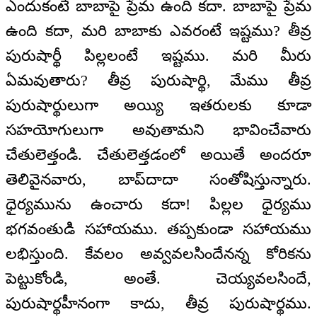
ఎందుకంటే బాబాపై ప్రేమ ఉంది కదా. బాబాపై ప్రేమ
ఉంది కదా, మరి బాబాకు ఎవరంటే ఇష్టము? తీవ్ర
పురుషార్థీ పిల్లలంటే ఇష్టము. మరి మీరు
ఏమవుతారు? తీవ్ర పురుషార్థి, మేము తీవ్ర
పురుషార్థులుగా అయ్యి ఇతరులకు కూడా
సహయోగులుగా అవుతామని భావించేవారు
చేతులెత్తండి. చేతులెత్తడంలో అయితే అందరూ
తెలివైనవారు, బాప్‍దాదా సంతోషిస్తున్నారు.
ధైర్యమును ఉంచారు కదా! పిల్లల ధైర్యము
భగవంతుడి సహాయము. తప్పకుండా సహాయము
లభిస్తుంది. కేవలం అవ్వవలసిందేనన్న కోరికను
పెట్టుకోండి, అంతే. చెయ్యవలసిందే,
పురుషార్థహీనంగా కాదు, తీవ్ర పురుషార్థము.