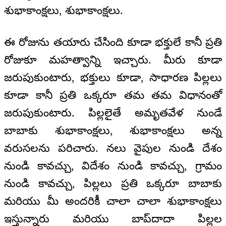
శుభాకాంక్షలు, శుభాకాంక్షలు.
ఈ రోజును తయారు చేసింది కూడా భక్తులే కానీ ప్రతి
రోజుకూ మహత్వాన్ని ఇచ్చారు. మీరు కూడా
జరుపుకుంటారు, భక్తులు కూడా, సాధారణ పిల్లలు
కూడా కానీ ప్రతి ఒక్కరూ తమ తమ విధానంతో
జరుపుకుంటారు. పిల్లలైతే అమృతవేళ నుండే
బాబాకు శుభాకాంక్షలు, శుభాకాంక్షలు అన్న
వరుసలను పరిచారు. నలు వైపుల నుండి దేశం
నుండి కావచ్చు, విదేశం నుండి కావచ్చు, గ్రామం
నుండి కావచ్చు, పిల్లలు ప్రతి ఒక్కరూ బాబాకు
మరియు మీ అందరికీ చాలా చాలా శుభాకాంక్షలు
ఇస్తున్నారు మరియు బాప్‍దాదా పిల్లల