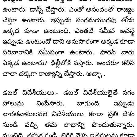
ఉంటారు. డాన్స్ చేస్తారు. ఎంతో ఆనందంతో రాజ్యం
చేస్తూ ఉంటారు. ఇప్పుడు సంగమయుగపు తోడు
అక్కడ కూడా ఉంటుంది. ఎంతటి సమీప అవస్థ
ఇప్పుడు ఉంటుందో దాని అనుసారంగా అక్కడ కూడా
పరివారానికి సమీపంగా ఉంటారు. ఫారెన్ వారు
ఎక్కడ ఉంటారు? ఢిల్లీలోకి వస్తారు. అందరూ కలిసి
చాలా చక్కగా రాజ్యాన్ని చేస్తారు. అచ్ఛా .
డబల్ విదేశీయులు:- డబల్ విదేశీయులైతే సగం
హాలును నింపేసారు. బాగుంది. ఇప్పుడు
భారతవాసులవలె విదేశీయులు కూడా ప్రతి దేశం
నుండి వచ్చి తమ లాభాన్ని పొందుతున్నారు.
మంచిది. తప్పక రండి, తిరిగి వెళ్ళి ఇతరులను కూడా