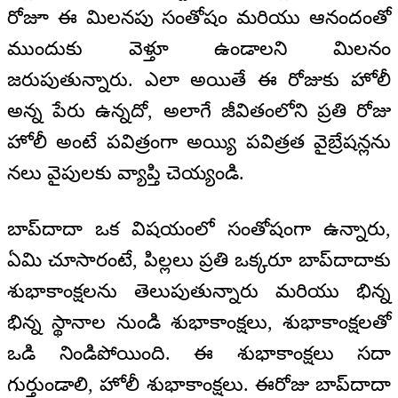
రోజూ ఈ మిలనపు సంతోషం మరియు ఆనందంతో
ముందుకు వెళ్తూ ఉండాలని మిలనం
జరుపుతున్నారు. ఎలా అయితే ఈ రోజుకు హోలీ
అన్న పేరు ఉన్నదో, అలాగే జీవితంలోని ప్రతి రోజు
హోలీ అంటే పవిత్రంగా అయ్యి పవిత్రత వైబ్రేషన్లను
నలు వైపులకు వ్యాప్తి చెయ్యండి.
బాప్‍దాదా ఒక విషయంలో సంతోషంగా ఉన్నారు,
ఏమి చూసారంటే, పిల్లలు ప్రతి ఒక్కరూ బాప్‍దాదాకు
శుభాకాంక్షలను తెలుపుతున్నారు మరియు భిన్న
భిన్న స్థానాల నుండి శుభాకాంక్షలు, శుభాకాంక్షలతో
ఒడి నిండిపోయింది. ఈ శుభాకాంక్షలు సదా
గుర్తుండాలి, హోలీ శుభాకాంక్షలు. ఈరోజు బాప్‍దాదా