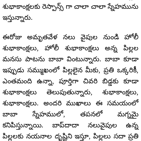
శుభాకాంక్షలకు రెస్పాన్స్ గా చాలా చాలా స్నేహమును
ఇస్తున్నారు.
ఈరోజు అమృతవేళ నలు వైపుల నుండి హోలీ
శుభాకాంక్షలు, హోలీ శుభాకాంక్షలు అన్న పిల్లల
మనసు పాటను బాబా వింటున్నారు. బాబా కూడా
ఇప్పుడు సమ్ముఖంలో పిల్లలైన మీకు, ప్రతి ఒక్కరికీ,
ఎంతమంది ఉన్నా, పూర్తిగా చివరి బిడ్డకు కూడా
శుభాకాంక్షలు తెలుపుతున్నారు, శుభాకాంక్షలు,
శుభాకాంక్షలు. అందరి ముఖాలు ఈ సమయంలో
బాబా స్నేహములో, తపనలో మగ్నమై
కనిపిస్తున్నాయి. బాప్‍దాదా నలువైపుల ఉన్న
పిల్లలకు నయనాల దృష్టిని ఇస్తూ, పిల్లలు సదా ప్రతి