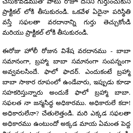
చేసుకోవడముతో పాటు రోజూ దీనిని గుర్తుంచుకుని
ప్రాక్టికల్ లోకి తీసుకురండి. ఒకవేళ ఏదైనా పరిస్థితి
వస్తే సఫలతా వరదానాన్ని గుర్తు తెచ్చుకోండి
మరియు ప్రాక్టికల్ లోకి తీసుకురండి.
ఈరోజు హోలీ రోజున విశేష వరదానము - బాబా
సమానంగా, బ్రహ్మా బాబా సమానంగా సంపన్నంగా
అవ్వవలసిందే. ఫాలో ఫాదర్. ఎందుకంటే బ్రహ్మా
బాబా సాకార రూపంలో ఉండేవారు, ఇప్పుడు కూడా
సహకరిస్తున్నారు అందుకే ఫాలో బ్రహ్మా బాబా.
సఫలత నా జన్మసిద్ధ అధికారము. అధికారులే కదా!
అధికారులేనా? చేతులెత్తండి. మరి ఎక్కడ సఫలతా
అధికారము ఉంటుందో అక్కడ మాయ ఏమంత పెద్ద