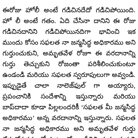
ఈరోజు హోలీ అంటే గడిచినదేదో గడిచిపోయింది.
హో లీ అంటే గతం. ఏది చేసినా దానిని ఈ రోజు
గడిచినదానిని గడిచిపోయినదిగా భావించి ఇక
ముందు కోసం సఫలత నా జన్మసిద్ధ అధికారము అని
గుర్తుంచుకుని, అమృతవేళ రోజూ ఈ వరదానాన్ని
గుర్తు తెచ్చుకుని రోజంతా పరిశీలించుకుంటూ
ఉండండి మరియు సఫలత స్వరూపులుగా అవ్వండి.
ఇప్పుడైతే చాలా నాలెజ్‍ఫుల్ గా అయ్యారు,
ప్రపంచానికి సందేశాన్ని ఇస్తున్నారు మరియు
బాప్‍దాదా కూడా పిల్లలందరికీ ‘సఫలత మీ జన్మసిద్ధ
అధికారము’ అన్న వరదానాన్ని ఇస్తున్నారు. సఫలత
నా జన్మసిద్ధ అధికారము అని అమృతవేళ గుర్తు