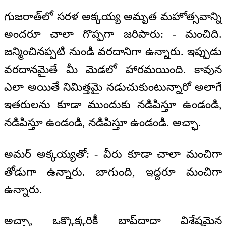
గుజరాత్‌లో సరళ అక్కయ్య అమృత మహోత్సవాన్ని
అందరూ చాలా గొప్పగా జరిపారు: - మంచిది.
జన్మించినప్పటి నుండి వరదానిగా ఉన్నారు. ఇప్పుడు
వరదానమైతే మీ మెడలో హారమయింది. కావున
ఎలా అయితే నిమిత్తమై నడుచుకుంటున్నారో అలాగే
ఇతరులను కూడా ముందుకు నడిపిస్తూ ఉండండి,
నడిపిస్తూ ఉండండి, నడిపిస్తూ ఉండండి. అచ్ఛా.
అమర్ అక్కయ్యతో: - వీరు కూడా చాలా మంచిగా
తోడుగా ఉన్నారు. బాగుంది, ఇద్దరూ మంచిగా
ఉన్నారు.
అచ్ఛా, ఒక్కొక్కరికీ బాప్‍దాదా విశేషమైన