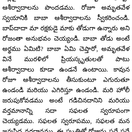
ఆశీర్వాదాలను పొందడము. రోజూ అమృతవేళ
స్వయానికి బాబా ఆశీర్వాదాలను స్వీకరించండి.
బాప్‍దాదా మా రక్షకుడై మాకు తోడుగా ఉన్నారు అని
రోజంతా అనుభవం చెయ్యండి. బాబా తోడు అంటే
అర్థము ఏమిటి? బాబా ఏమి చెప్తారో, అమృతవేళ
వినే మురళిలో ప్రియస్కృతులతో పాటు
ఆశీర్వాదాలు కూడా ఉండనే ఉంటాయి. కావున
రోజూ ఆశీర్వాదాలను తీసుకుంటూ ఎగురుతూ
ఉండండి మరియు ఎగిరిస్తూ ఉండండి. మరి హోలీ
జరుపుకోవడము అంటే గడిచినదానిని మరియు
వర్తమానాన్ని సదా సఫలత స్వరూపంగా
చెయ్యడము. సఫలత స్వరూపము, సఫలత మన
జన్మసిద్ధ వరదానము. ఈ స్మృతితో రోజును పదే పదే