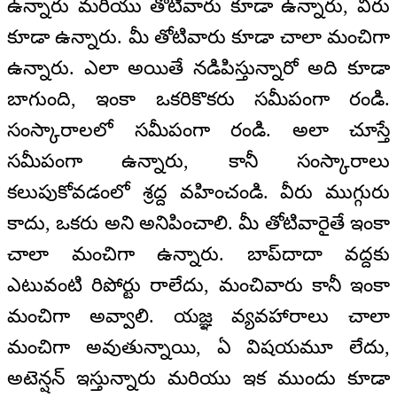
ఉన్నారు మరియు తోటివారు కూడా ఉన్నారు, వీరు
కూడా ఉన్నారు. మీ తోటివారు కూడా చాలా మంచిగా
ఉన్నారు. ఎలా అయితే నడిపిస్తున్నారో అది కూడా
బాగుంది, ఇంకా ఒకరికొకరు సమీపంగా రండి.
సంస్కారాలలో సమీపంగా రండి. అలా చూస్తే
సమీపంగా ఉన్నారు, కానీ సంస్కారాలు
కలుపుకోవడంలో శ్రద్ద వహించండి. వీరు ముగ్గురు
కాదు, ఒకరు అని అనిపించాలి. మీ తోటివారైతే ఇంకా
చాలా మంచిగా ఉన్నారు. బాప్‍దాదా వద్దకు
ఎటువంటి రిపోర్టు రాలేదు, మంచివారు కానీ ఇంకా
మంచిగా అవ్వాలి. యజ్ఞ వ్యవహారాలు చాలా
మంచిగా అవుతున్నాయి, ఏ విషయమూ లేదు,
అటెన్షన్ ఇస్తున్నారు మరియు ఇక ముందు కూడా