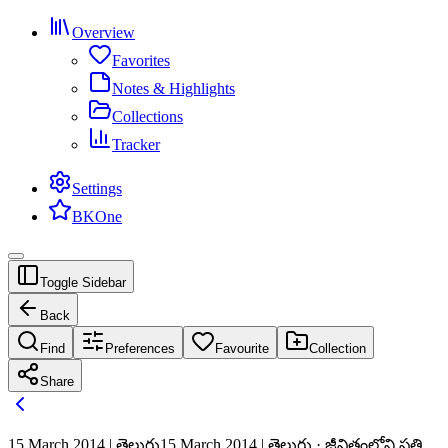
Overview
Favorites
Notes & Highlights
Collections
Tracker
Settings
BKOne
Toggle Sidebar
Back
Find
Preferences
Favourite
Collection
Share
15 March 2014 | తెలుగు
15 March 2014 | తెలుగు · జీవితంలోని ప్రతి