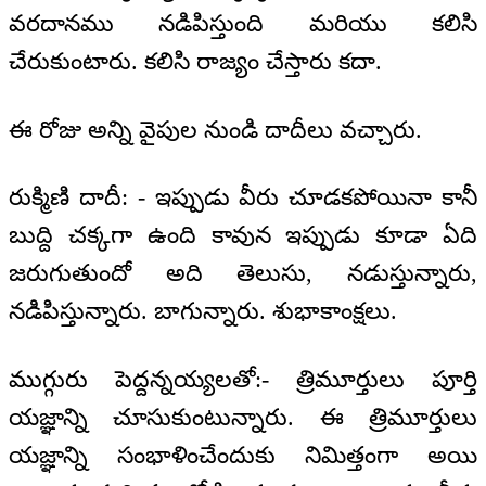
వరదానము నడిపిస్తుంది మరియు కలిసి
చేరుకుంటారు. కలిసి రాజ్యం చేస్తారు కదా.
ఈ రోజు అన్ని వైపుల నుండి దాదీలు వచ్చారు.
రుక్మిణి దాదీ: - ఇప్పుడు వీరు చూడకపోయినా కానీ
బుద్ది చక్కగా ఉంది కావున ఇప్పుడు కూడా ఏది
జరుగుతుందో అది తెలుసు, నడుస్తున్నారు,
నడిపిస్తున్నారు. బాగున్నారు. శుభాకాంక్షలు.
ముగ్గురు పెద్దన్నయ్యలతో:- త్రిమూర్తులు పూర్తి
యజ్ఞాన్ని చూసుకుంటున్నారు. ఈ త్రిమూర్తులు
యజ్ఞాన్ని సంభాళించేందుకు నిమిత్తంగా అయి