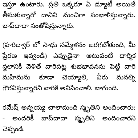
ఇస్తూ ఉంటారు. ప్రతి ఒక్కరూ ఏ డ్యూటీ అయితే
తీసుకున్నారో దానిని మంచిగా సంభాళిస్తున్నారు.
బాప్‍దాదా సంతోషిస్తున్నారు.
(హరిద్వార్ లో సాధు సమ్మేళనం జరగబోతుంది, మీ
ప్రేరణ ఇవ్వండి) ఎప్పుడైనా అటువంటి ధార్మిక
స్థలానికి వెళితే వారిపట్ల శుభభావనను పెట్టి వారి
మహిమను కూడా చెయ్యాలి, వీరు మనల్ని
గౌరవిస్తున్నారని వారికి అనిపించాలి. బాగుంది.
రమేష్ అన్నయ్య చాలామంది స్మృతిని అందించారు:
- అందరికీ బాప్‍దాదా స్మృతిని అందించారని
చెప్పండి.