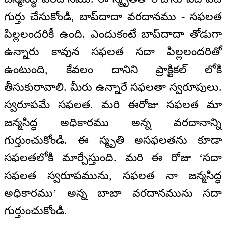
గుర్తు చేసుకోండి, బాప్‍దాదా వరదానము - సఫలత
పిల్లలందరికీ ఉంది. ఎందుకంటే బాప్‍దాదా తోడుగా
ఉన్నారు కావున సఫలత సదా పిల్లలందరితో
ఉంటుంది, కేవలం దానిని ప్రాక్టికల్ లోకి
తీసుకురావాలి. మీరు ఉన్నారే సఫలతా స్వరూపులు.
స్వరూపమే సఫలత. మరి ఈరోజు సఫలత మా
జన్మసిద్ధ అధికారము అన్న వరదానాన్ని
గుర్తుంచుకోండి. ఈ స్మృతి అసఫలతను కూడా
సఫలతలోకి మార్చేస్తుంది. మరి ఈ రోజు ‘సదా
సఫలత స్వరూపమును, సఫలత నా జన్మసిద్ధ
అధికారము’ అన్న బాబా వరదానమును సదా
గుర్తుంచుకోండి.