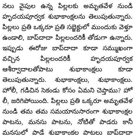
నలు వైపుల ఉన్న పిల్లలకు అమృతవేళ నుండి
హృదయపూర్వక శుభాకాంక్షలను తెలుపుతున్నారు.
పిల్లలు ప్రతి ఒక్కరూ ప్రతి సబ్జెక్టులో ముందుకు వెళ్తూ
ఉండాలి, బాప్‍దాదా పిల్లలందరికీ తోడుగా ఉన్నారు.
ఇప్పుడు ఈరోజు బాప్‍దాదా కూడా సమ్ముఖంగా
వచ్చిన పిల్లలందరికీ హృదయపూర్వక
ఆశీర్వాదాలతోపాటు శుభాకాంక్షలు కూడా
తెలుపుతున్నారు. శుభాకాంక్షలు, శుభాకాంక్షలు.
హోలీ, గడిచిన సెకండు కోసం ఏమని చెప్తాము? హో
లీ, జరిగిపోయింది. పిల్లలు ప్రతి ఒక్కరూ అమృతవేళ
నుండి తమ తమ సమయానుసారంగా శుభాకాంక్షల
పాటను, మనసు పాటను, నోటితో పాడరు కానీ
మనసులో పాడే శుభాకాంక్షల పాటలు బాప్‍దాదా