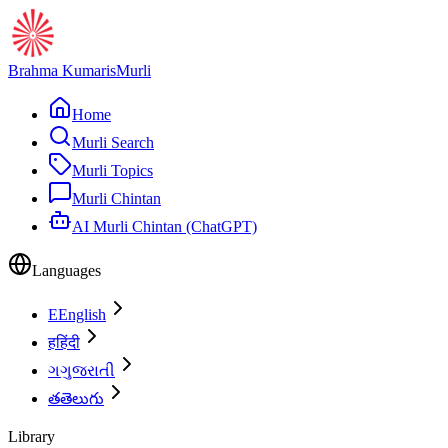
Brahma Kumaris
Murli
Home
Murli Search
Murli Topics
Murli Chintan
AI Murli Chintan (ChatGPT)
Languages
E
English
ह
हिंदी
ગ
ગુજરાતી
త
తెలుగు
Library