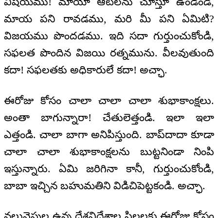
విషయము! మాయా ఆటలను చూస్తూ ఉండండి,
మాయ పని రావడము, మరి మీ పని ఏమిటి?
విజయము పొందడము. ఇది సదా గుర్తుంచుకోండి,
సఫలత పొందిన విజయి రత్నమును. వీలవుతుంది
కదా! సఫలతకు అధికారులే కదా! అచ్ఛా.
ఈరోజు కోసం చాలా చాలా చాలా శుభాకాంక్షలు.
అంతా బాగున్నారా! చేతులెత్తండి. ఇలా ఇలా
ఎత్తండి. చాలా బాగా అనిపిస్తుంది. బాప్‍దాదా కూడా
చాలా చాలా శుభాకాంక్షలను బుట్టనిండా నింపి
ఇస్తున్నారు. ఏమి జరిగినా కానీ, గుర్తుంచుకోండి,
బాబా ఇచ్చిన బహుమతిని విడిచిపెట్టకండి. అచ్ఛా.
నలువైపుల ఉన్న దేశవిదేశాల పిల్లలకు ఈరోజు కోసం