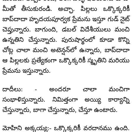
మీతో తీసుకురండి. అచ్ఛా. పిల్లలు ఒక్కొక్కరికీ
బాప్‍దాదా హృదయపూర్వక ప్రేమను ఇస్తూ గుడ్ నైట్
చెప్తున్నారు. బాగుంది, డబల్ విదేశీయులు మంచి
ఉన్నతిని చేస్తున్నారు. పురుషార్థంలో కూడా కొన్ని
చోట్ల చాలా మంచి అటెన్షన్‍లో ఉన్నారు, బాప్‍దాదా
ఆ పిల్లలకు ప్రత్యేకంగా ఒక్కొక్కరికీ స్మృతిని మరియు
ప్రేమను ఇస్తున్నారు.
దాదీలు: - అందరూ చాలా మంచిగా
సంభాళిస్తున్నారు. నిమిత్తంగా అయ్యి కార్యాన్ని
చేస్తున్నారు, బాగా చేస్తున్నారు, చేస్తూ ఉంటారు.
మోహిని అక్కయ్య:- ఒక్కొక్కరికీ వరదానము ఉంది.