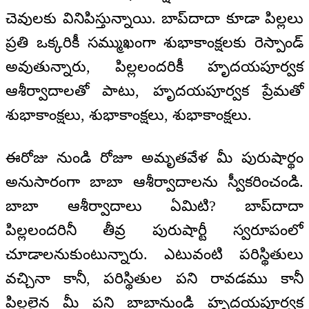
చెవులకు వినిపిస్తున్నాయి. బాప్‍దాదా కూడా పిల్లలు
ప్రతి ఒక్కరికీ సమ్ముఖంగా శుభాకాంక్షలకు రెస్పాండ్
అవుతున్నారు, పిల్లలందరికీ హృదయపూర్వక
ఆశీర్వాదాలతో పాటు, హృదయపూర్వక ప్రేమతో
శుభాకాంక్షలు, శుభాకాంక్షలు, శుభాకాంక్షలు.
ఈరోజు నుండి రోజూ అమృతవేళ మీ పురుషార్థం
అనుసారంగా బాబా ఆశీర్వాదాలను స్వీకరించండి.
బాబా ఆశీర్వాదాలు ఏమిటి? బాప్‍దాదా
పిల్లలందరినీ తీవ్ర పురుషార్టీ స్వరూపంలో
చూడాలనుకుంటున్నారు. ఎటువంటి పరిస్థితులు
వచ్చినా కానీ, పరిస్థితుల పని రావడము కానీ
పిల్లలైన మీ పని బాబానుండి హృదయపూర్వక