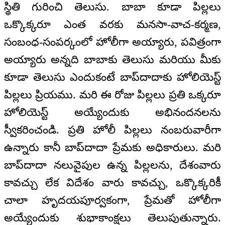
స్థితి గురించి తెలుసు. బాబా కూడా పిల్లలు
ఒక్కొక్కరూ ఎంత వరకు మనసా-వాచ-కర్మణ,
సంబంధ-సంపర్కంలో హోలీగా అయ్యారు, పవిత్రంగా
అయ్యారు అన్నది బాబాకు తెలుసు మరియు మీకు
కూడా తెలుసు ఎందుకంటే బాప్‍దాదాకు హోలియెస్ట్
పిల్లలు ప్రియము. మరి ఈ రోజు పిల్లలు ప్రతి ఒక్కరూ
హోలియెస్ట్ అయ్యేందుకు అభినందనలను
స్వీకరించండి. ప్రతి హోలీ పిల్లలు నంబరువారీగా
ఉన్నారు కానీ బాప్‍దాదా ప్రేమకు అధికారులు. మరి
బాప్‍దాదా నలువైపుల ఉన్న పిల్లలను, దేశంవారు
కావచ్చు లేక విదేశం వారు కావచ్చు, ఒక్కొక్కరికీ
చాలా హృదయపూర్వకంగా, ప్రేమతో హోలీగా
అయ్యేందుకు శుభాకాంక్షలు తెలుపుతున్నారు.