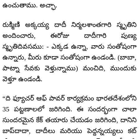
ఉంచుతాము. అచ్ఛా.
రుక్మిణి అక్కయ్య దాదీ నిర్మలశాంతగారి స్మృతిని
అందించారు, ఈరోజు దాదీగారి పుణ్య
స్మృతిదివసము: - ఎక్కడ ఉన్నా, వారు సంతోషంగా
ఉన్నారు, మీరు కూడా సంతోషంగా ఉండండి. (బాబా,
పాట్నా సేవకు వెళ్తున్నాము) మంచిది, ముందుకు
వెళ్తూ ఉండండి.
“ది ఫ్యూచర్ ఆఫ్ పావర్ కార్యక్రమం భారతదేశంలోని
35 పట్టణాలలో జరిగింది. ఈ సందర్భంగా చాలా
సుందరమైన కేక్ తయారు చేయడం జరిగింది, దానిని
బాప్‍దాదా, దాదీలు మరియు పెద్దన్నయ్యలు కట్