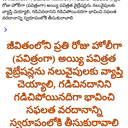
రోజు హోలీగా (పవిత్రంగా) అయ్యి పవిత్రత వైబ్రేషన్లను నలువైపులకు
వ్యాప్తి చెయ్యాలి, గడిచినదానిని గడిచిపోయినదిగా భావించి సఫలత
వరదానాన్ని స్వరూపంలోకి తీసుకురావాలి
జీవితంలోని ప్రతి రోజు హోలీగా
(పవిత్రంగా) అయ్యి పవిత్రత
వైబ్రేషన్లను నలువైపులకు వ్యాప్తి
చెయ్యాలి, గడిచినదానిని
గడిచిపోయినదిగా భావించి
సఫలత వరదానాన్ని
స్వరూపంలోకి తీసుకురావాలి