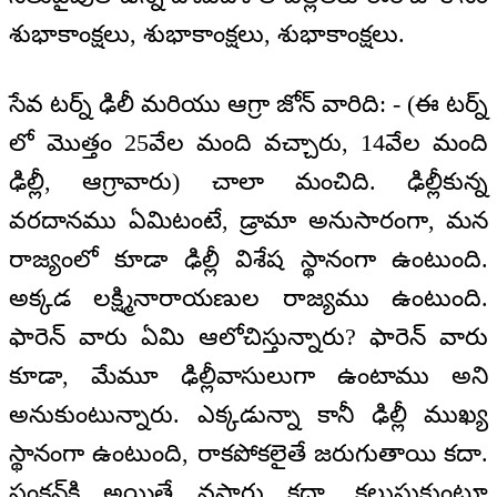
శుభాకాంక్షలు, శుభాకాంక్షలు, శుభాకాంక్షలు.
సేవ టర్న్ ఢిలీ మరియు ఆగ్రా జోన్ వారిది: - (ఈ టర్న్
లో మొత్తం 25వేల మంది వచ్చారు, 14వేల మంది
ఢిల్లీ, ఆగ్రావారు) చాలా మంచిది. ఢిల్లీకున్న
వరదానము ఏమిటంటే, డ్రామా అనుసారంగా, మన
రాజ్యంలో కూడా ఢిల్లీ విశేష స్థానంగా ఉంటుంది.
అక్కడ లక్ష్మినారాయణుల రాజ్యము ఉంటుంది.
ఫారెన్ వారు ఏమి ఆలోచిస్తున్నారు? ఫారెన్ వారు
కూడా, మేమూ ఢిల్లీవాసులుగా ఉంటాము అని
అనుకుంటున్నారు. ఎక్కడున్నా కానీ ఢిల్లీ ముఖ్య
స్థానంగా ఉంటుంది, రాకపోకలైతే జరుగుతాయి కదా.
ఫంక్షన్‍కి అయితే వస్తారు కదా. కలుసుకుంటూ