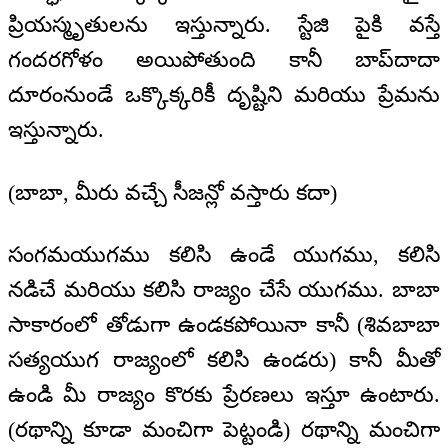
ప్రియస్మృతులను ఇస్తున్నారు. స్టేజి పైకి వస్తే
గందరగోళం అయిపోతుంది కానీ బాప్‍దాదా
దూరంనుండే ఒక్కొక్కరికీ దృష్టిని మరియు ప్రేమను
ఇస్తున్నారు.
(బాబా, మీరు వచ్చే సీజన్లో వస్తారు కదా)
సంగమయుగము కలిసి ఉండే యుగము, కలిసి
నడిచే మరియు కలిసి రాజ్యం చేసే యుగము. బాబా
సాకారంలో తోడుగా ఉండకపోయినా కానీ (శివబాబా
సత్యయుగ రాజ్యంలో కలిసి ఉండరు) కానీ మీతో
ఉండి మీ రాజ్యం కొరకు ప్రేరణలు ఇస్తూ ఉంటారు.
(రథాన్ని కూడా మంచిగా పెట్టండి) రథాన్ని మంచిగా