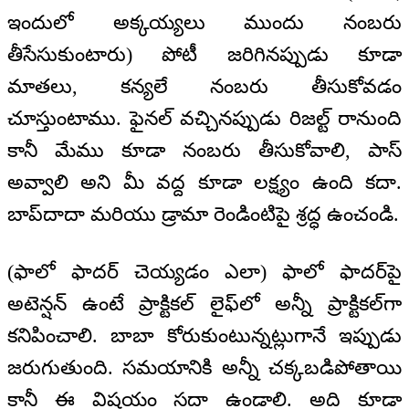
ఇందులో అక్కయ్యలు ముందు నంబరు
తీసేసుకుంటారు) పోటీ జరిగినప్పుడు కూడా
మాతలు, కన్యలే నంబరు తీసుకోవడం
చూస్తుంటాము. ఫైనల్ వచ్చినప్పుడు రిజల్ట్ రానుంది
కానీ మేము కూడా నంబరు తీసుకోవాలి, పాస్
అవ్వాలి అని మీ వద్ద కూడా లక్ష్యం ఉంది కదా.
బాప్‌దాదా మరియు డ్రామా రెండింటిపై శ్రద్ధ ఉంచండి.
(ఫాలో ఫాదర్ చెయ్యడం ఎలా) ఫాలో ఫాదర్‌పై
అటెన్షన్ ఉంటే ప్రాక్టికల్ లైఫ్‌లో అన్నీ ప్రాక్టికల్‌గా
కనిపించాలి. బాబా కోరుకుంటున్నట్లుగానే ఇప్పుడు
జరుగుతుంది. సమయానికి అన్నీ చక్కబడిపోతాయి
కానీ ఈ విషయం సదా ఉండాలి. అది కూడా