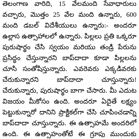
తెలంగాణ వారిది, 15 వేలమంది సేవాధారులు
వచ్చారు, మొత్తం 25 వేల మంది ఉన్నారు, 600
మంది డబల్ విదేశీయులు ఉన్నారు:- అందరూ
ఉల్లాస ఉత్సాహాలలో ఉన్నారు. పిల్లలు ప్రతి ఒక్కరూ
పురుషార్థం చేసి స్వయం మరియు తండ్రి పేరును
ప్రసిద్ధం చేస్తున్నారని బాప్‌దాదా కూడా పిల్లలను
చూసి సంతోషిస్తున్నారు. ఎవరెవరు ఎక్కడివరకు
చేరుకున్నారని బాప్‌దాదా చూస్తున్నారు!
చేరుకున్నారు, పురుషార్థం బాగా చేసారు. మీ ఎదుట
విజయం మీకోసం ఉంది. అందరూ ఏదైతే లక్ష్యం
పెట్టుకున్నారో దానిని ప్రాక్టికల్‌గా చేసి చూపించడాన్ని
బాప్‌దాదా చూస్తున్నారు. ఈ ఉత్సాహమే అందరిలో
ఉంది. ఈ ఉత్సాహంతోటే ఈ గ్రూపు ముందుకు