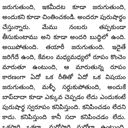
జరుగుతుంది, ఇకమీదట కూడా జరుగుతుంది,
అందుకని కూడా చింతించకండి. అందరూ పురుషార్థం
చేస్తున్నారు. మేము నంబరు తప్పకుండా
తీసుకుంటాము అని కూడా అందరి బుద్ధిలో ఉంది.
అయిపోతుంది. తయారీ జరుగుతుంది. ఇదైతే
జరిగేదే ఉంది, కేవలం మధ్యమధ్యలో రూపం కొంచెం
మారుతూ ఉంటుంది, ఆ మారుతున్న రూపం
కారణంగా ఏదో ఒక రీతితో ఏదో ఒక విషయం
జరుగుతుంది, మళ్ళీ సర్దుకుపోతుంది, అందుకే
బాప్‌దాదా కూడా ఎక్కువ చెప్పడం లేదు ఎందుకంటే
పురుషార్థ స్వరూపం కనిపిస్తుంది. కనిపించడం లేదని
కాదు. కనిపిస్తుంది కానీ సదా కనిపించడం లేదు.
ఒకసారి ఒకలా, మరోసారి మరోలా ఉంటుంది.