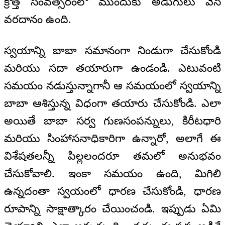
క్రొత్త సంవత్సరంలో ముందుకు అడుగులు వేసే
వరదానం ఉంది.
స్వయాన్ని బాబా సమానంగా నిండుగా చేసుకోండి
మరియు సదా తయారుగా ఉండండి. ఎటువంటి
సమయం నడుస్తున్నాగానీ ఆ సమయంలో స్వయాన్ని
బాబా ఆశిస్తున్న విధంగా తయారు చేసుకోండి. ఎలా
అయితే బాబా సర్వ గుణసంపన్నులు, కిరీటధారి
మరియు సింహాసనాధికారిగా ఉన్నారో, అలాగే ఈ
విశేషతలన్నీ పిల్లలందరూ తమలో అనుభవం
చేసుకోవాలి. ఇంకా సమయం ఉంది, మిగిలి
ఉన్నదంతా స్వయంలో ధారణ చేసుకోండి, ధారణ
రూపాన్ని సాక్షాత్కారం చేయించండి. ఇప్పుడు ఏమి