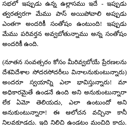
సభలో ఇప్పుడు ఉన్న ఉల్లాసము ఇదే - ఇప్పుడు
త్వరత్వరగా మేము పాస్ అయిపోవాలి అప్పుడు
ఎంతగా అందరికీ సంతోషం ఉంటుంది! ఇప్పుడు
మేము పరివర్తన అవ్వబోతున్నాము అన్న సంతోషం
అందరికీ ఉంది.
(నూతన సంవత్సరం కోసం మీరివ్వబోయే ప్రేరణలను
దేశవిదేశాల సోదరసోదరీలు వినాలనుకుంటున్నారు)
అందరూ స్వయాన్ని ఎలా భావిస్తున్నారు! మా
అధికారమైతే ఉండనే ఉంది అని అనుకుంటున్నారా
లేక ఏమో తెలియదు, ఎలా ఉంటుందో అని
అనుకుంటున్నారా! ఈ ఆలోచన వచ్చినా కానీ
నిలవకూడదు. ఇది నిలిచి ఉండటం మంచిది కాదు.