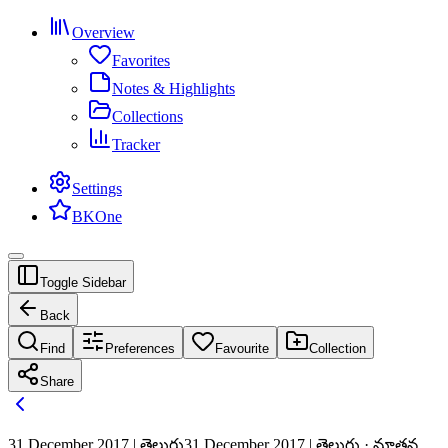
Overview
Favorites
Notes & Highlights
Collections
Tracker
Settings
BKOne
Toggle Sidebar
Back
Find
Preferences
Favourite
Collection
Share
31 December 2017 | తెలుగు
31 December 2017 | తెలుగు · నూతన