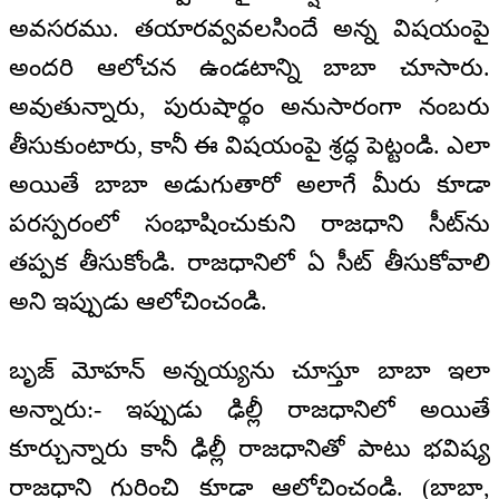
అవసరము. తయారవ్వవలసిందే అన్న విషయంపై
అందరి ఆలోచన ఉండటాన్ని బాబా చూసారు.
అవుతున్నారు, పురుషార్థం అనుసారంగా నంబరు
తీసుకుంటారు, కానీ ఈ విషయంపై శ్రద్ధ పెట్టండి. ఎలా
అయితే బాబా అడుగుతారో అలాగే మీరు కూడా
పరస్పరంలో సంభాషించుకుని రాజధాని సీట్‌ను
తప్పక తీసుకోండి. రాజధానిలో ఏ సీట్ తీసుకోవాలి
అని ఇప్పుడు ఆలోచించండి.
బృజ్ మోహన్ అన్నయ్యను చూస్తూ బాబా ఇలా
అన్నారు:- ఇప్పుడు ఢిల్లీ రాజధానిలో అయితే
కూర్చున్నారు కానీ ఢిల్లీ రాజధానితో పాటు భవిష్య
రాజధాని గురించి కూడా ఆలోచించండి. (బాబా,