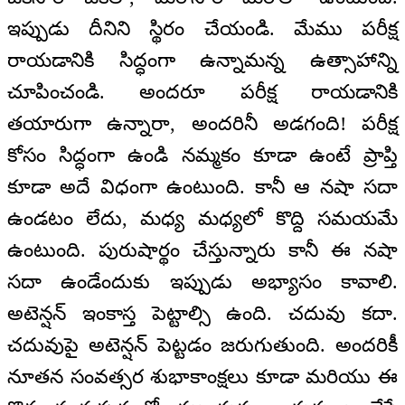
ఇప్పుడు దీనిని స్థిరం చేయండి. మేము పరీక్ష
రాయడానికి సిద్ధంగా ఉన్నామన్న ఉత్సాహాన్ని
చూపించండి. అందరూ పరీక్ష రాయడానికి
తయారుగా ఉన్నారా, అందరినీ అడగంది! పరీక్ష
కోసం సిద్ధంగా ఉండి నమ్మకం కూడా ఉంటే ప్రాప్తి
కూడా అదే విధంగా ఉంటుంది. కానీ ఆ నషా సదా
ఉండటం లేదు, మధ్య మధ్యలో కొద్ది సమయమే
ఉంటుంది. పురుషార్థం చేస్తున్నారు కానీ ఈ నషా
సదా ఉండేందుకు ఇప్పుడు అభ్యాసం కావాలి.
అటెన్షన్ ఇంకాస్త పెట్టాల్సి ఉంది. చదువు కదా.
చదువుపై అటెన్షన్ పెట్టడం జరుగుతుంది. అందరికీ
నూతన సంవత్సర శుభాకాంక్షలు కూడా మరియు ఈ