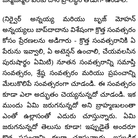
(నిర్వైర్ అన్నయ్య మరియు బృజ్ మోహన్
అన్నయ్యలు బాప్‌దాదాను విశేషంగా క్రొత్త సంవత్సరం
కోసం ప్రేరణలను అడిగారు - క్రొత్త సంవత్సరానికి ఏ
పేరును ఇవ్వాలి, ఏ అటెన్షన్‌ ఉంచాలి, చేయవలసిన
పురుషార్థం ఏమిటి) నూతన సంవత్సరాన్ని సమాప్తి
సంవత్సరం, శ్రేష్ఠ సంవత్సరం మరియు ప్రపంచాన్ని
మేలుకొలిపే సంవత్సరంగా చూడండి. ఈ సంవత్సరం
కూడా ఎలా అద్భుతం చెయ్యనున్నదో చూడండి. ఇక
ముందు ఏమి జరుగనున్నదో అని బ్రాహ్మణులంతా
ఎంతో ఉల్లాసంతో ఎదురు చూస్తున్నారు. ఏమి
జరుగనున్నదో తెలుసు కూడా! ఇప్పుడైతే అందరూ
క్రొత్త ప్రపంచాన్ని కలగా చూస్తున్నారు. ఇప్పుడిక