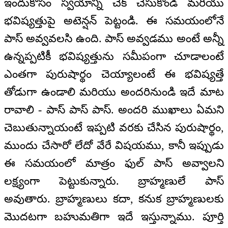
ఇందుకోసం స్వయాన్ని చెక్ చేసుకోండి మరియు
భవిష్యత్తుపై అటెన్షన్ పెట్టండి. ఈ సమయంలోనే
పాస్ అవ్వవలసి ఉంది. పాస్ అవ్వడము అంటే అన్నీ
ఉన్నప్పటికీ భవిష్యత్తును సమీపంగా చూడాలంటే
ఎంతగా పురుషార్థం చెయ్యాలంటే ఈ భవిష్యత్తే
తోడుగా ఉండాలి మరియు అందరినుండి ఇదే మాట
రావాలి - పాస్ పాస్ పాస్. అందరి ముఖాలు ఏమని
చెబుతున్నాయంటే ఇప్పటి వరకు చేసిన పురుషార్థం,
ముందు చేసారో లేదో వేరే విషయము, కానీ ఇప్పుడు
ఈ సమయంలో మాత్రం ఫుల్ పాస్ అవ్వాలని
లక్ష్యంగా పెట్టుకున్నారు. బ్రాహ్మణులే పాస్
అవుతారు. బ్రాహ్మణులు కదా, కనుక బ్రాహ్మణులకు
మొదటగా బహుమతిగా ఇదే ఇస్తున్నాము. పూర్తి