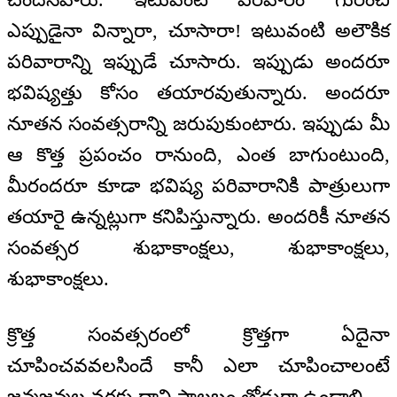
ఎప్పుడైనా విన్నారా, చూసారా! ఇటువంటి అలౌకిక
పరివారాన్ని ఇప్పుడే చూసారు. ఇప్పుడు అందరూ
భవిష్యత్తు కోసం తయారవుతున్నారు. అందరూ
నూతన సంవత్సరాన్ని జరుపుకుంటారు. ఇప్పుడు మీ
ఆ కొత్త ప్రపంచం రానుంది, ఎంత బాగుంటుంది,
మీరందరూ కూడా భవిష్య పరివారానికి పాత్రులుగా
తయారై ఉన్నట్లుగా కనిపిస్తున్నారు. అందరికీ నూతన
సంవత్సర శుభాకాంక్షలు, శుభాకాంక్షలు,
శుభాకాంక్షలు.
క్రొత్త సంవత్సరంలో క్రొత్తగా ఏదైనా
చూపించవవలసిందే కానీ ఎలా చూపించాలంటే
జన్మజన్మల వరకు దాని ప్రాలబ్ధం తోడుగా ఉండాలి.