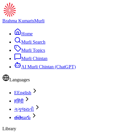
Brahma Kumaris
Murli
Home
Murli Search
Murli Topics
Murli Chintan
AI Murli Chintan (ChatGPT)
Languages
E
English
ह
हिंदी
ગ
ગુજરાતી
త
తెలుగు
Library