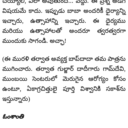
చెయ్యాలి, ఎలా అవుతుంది... వద్దు. ఈ ప్రశ్న అడిగే
విషయమే కాదు. ఇప్పుడు బాబా అందరికీ ధైర్యాన్ని
ఇచ్చారు, ఉత్సాహాన్ని ఇచ్చారు. ఈ ధైర్యము
మరియు ఉత్సాహాలతో అందరూ త్వరత్వరగా
ముందుకు సాగండి. అచ్ఛా!
(ఈ మురళి తర్వాత అవ్యక్త బాప్‌దాదా తమ పాత్రను
ముగించారు. తర్వాత గుల్జార్ దాదీగారు గామ్‌దేవి,
ముంబయి సెంటరులో మెరుగైన ఆరోగ్యం కోసం
ఉంటూ, ఏకాగ్రచిత్తులై పూర్తి విశ్వానికి సకాశ్‌ను
ఇస్తున్నారు)
ఓంశాంతి