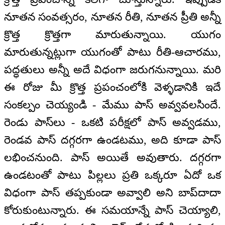
నూతన సంవత్సరం, నూతన రీతి, నూతన ప్రీతి అన్నీ
క్రొత్త క్రొత్తగా మారుతున్నాయి. యుగం
మారుతున్నట్లుగా యుగంతో పాటు రీతి-ఆచారము,
పద్ధతులు అన్నీ అదే విధంగా జరుగనున్నాయి. మరి
ఈ రోజు మీ క్రొత్త ప్రపంచంలోకి వెళ్ళడానికి ఇదే
సంకల్పం చెయ్యండి - మేము పాస్ అవ్వవలసిందే.
రెండు పాస్‌లు - ఒకటి పరీక్షలో పాస్ అవ్వడము,
రెండవ పాస్ దగ్గరగా ఉండటము, అది కూడా పాస్
లభించనుంది. పాస్ అయితే అవుతారు. దగ్గరగా
ఉండటంతో పాటు పిల్లలు ప్రతి ఒక్కరూ ఏదో ఒక
విధంగా పాస్ తప్పకుండా అవ్వాలి అని బాప్‌దాదా
కోరుకుంటున్నారు. ఈ సమయాన్నే పాస్ చెయ్యాలి,