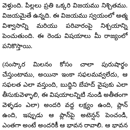
వెళ్తుంది. పిల్లలు ప్రతి ఒక్కరి విజయము నిశ్చితము.
విజయమైతే ఉన్నది. ఈ విజయము స్వయంలో ఆత్మ
విశ్వాసాన్ని మరియు పరివారంపై నిశ్చయాన్ని
పెంచుతుంది. ఈ రెండు విషయాలు మీ రాజ్యంలో
పనికొస్తాయి.
(సంస్కార మిలనం కోసం చాలా పురుషార్థం
చేస్తుంటాము, అయినా ఇంకా సఫలమవ్వలేదు, ఆ
సఫలత ఎలా వస్తుంది, బుద్ధిని బేహద్‌ వైపుకు ఎలా
తీసుకువెళ్ళాలి, ఈ విషయాలన్నిటి నుండి అతీతంగా
వెళ్ళడం ఎలా) అందరి వద్ద లక్ష్యం ఉంది, ప్లాన్
ఉంది, ఇప్పుడు ఆ ప్లాన్‌పై అటెన్షన్ పెంచండి,
ఎంతగా అంటే అందరికీ ఆ భావన రావాలి. ఆ భావన