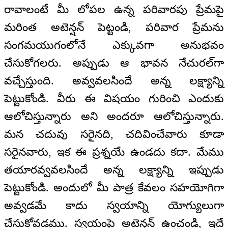
రావాలంటే మీ లోపల ఉన్న పరివారపు ప్రేమపై
మరింత అటెన్షన్ పెట్టండి, పరివార ప్రేమను
సంగమయుగంలోనే ఎక్కువగా అనుభవం
చేసుకోగలరు. అప్పుడు ఆ భావన నేచురల్‌గా
వచ్చేస్తుంది. అవ్వవలసిందే అన్న లక్ష్యాన్ని
పెట్టుకోండి. వీరు ఈ విషయం గురించి ఎందుకు
ఆలోచిస్తున్నారు అని అందరూ ఆలోచిస్తున్నారు.
మన చదువు సరైనది, చదివించేవారు కూడా
సరైనవారు, ఇక ఈ ప్రశ్నయే ఉండదు కదా. మేము
తయారవ్వవలసిందే అన్న లక్ష్యాన్ని ఇప్పుడు
పెట్టుకోండి. అందులో మీ పాత్ర కేవలం సహయోగిగా
అవ్వడమే కాదు స్వయాన్ని యోగ్యులుగా
చేసుకోవడము. స్వయంపై అటెన్షన్ ఉంచండి, ఇదే