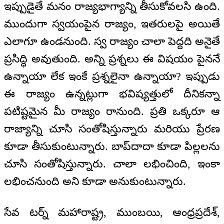
ఇప్పుడైతే మనం రాజ్యభాగ్యాన్ని తీసుకోవలసి ఉంది.
ముందుగా స్వయంపైన రాజ్యం, ఇతరులపై అయితే
ఎలాగూ ఉండనుంది. స్వ రాజ్యం చాలా పెద్దది అనైతే
ప్రసిద్ధి అవుతుంది. అన్ని ప్రశ్నలు ఈ విషయం పైననే
ఉన్నాయా లేక ఇంకే ప్రశ్నలైనా ఉన్నాయా? ఇప్పుడు
ఈ రాజ్యం ఉన్నట్లుగా భవిష్యత్తులో దీనికన్నా
పటిష్టమైన మీ రాజ్యం రానుంది. ప్రతి ఒక్కరూ ఆ
రాజ్యాన్ని చూసి సంతోషిస్తున్నారు మరియు ప్రేరణ
కూడా తీసుకుంటున్నారు. బాప్‌దాదా కూడా పిల్లలను
చూసి సంతోషిస్తున్నారు. చాలా లభించింది, ఇంకా
లభించనుంది అని కూడా అనుకుంటున్నారు.
సేవ టర్న్ మహారాష్ట్ర, ముంబయి, ఆంధ్రప్రదేశ్,