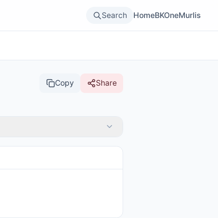
Search
Home
BKOne
Murlis
Copy
Share