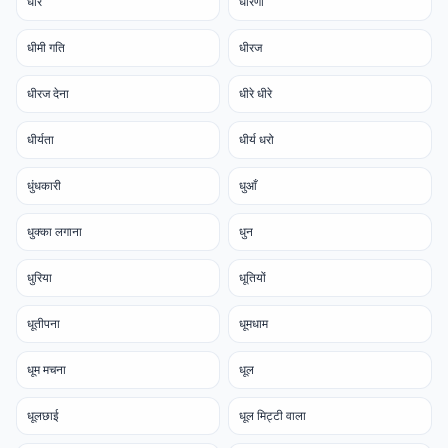
धार
धारणा
धीमी गति
धीरज
धीरज देना
धीरे धीरे
धीर्यता
धीर्य धरो
धुंधकारी
धुआँ
धुक्का लगाना
धुन
धुरिया
धूतियों
धूतीपना
धूमधाम
धूम मचना
धूल
धूलछाई
धूल मिट्टी वाला