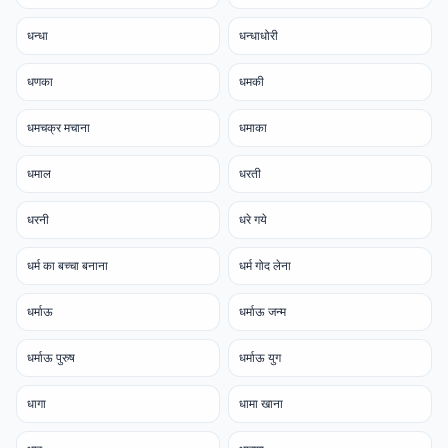
धन्धा
धन्धाधोरी
धणका
धमकी
धमचक्र मचाना
धमाका
धमाल
धरती
धरनी
धरे गये
धर्म का बच्चा बनाना
धर्म गोद लेना
धर्माऊ
धर्माऊ जन्म
धर्माऊ पुरुष
धर्माऊ युग
धागा
धामा खाना