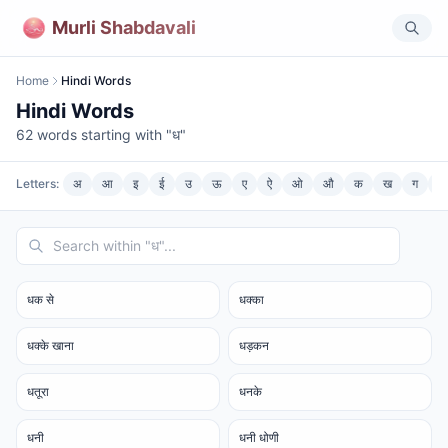
Murli Shabdavali
Home
Hindi Words
Hindi Words
62
words starting with "
ध
"
Letters:
अ
आ
इ
ई
उ
ऊ
ए
ऐ
ओ
औ
क
ख
ग
घ
धक से
धक्का
धक्के खाना
धड़कन
धतूरा
धनके
धनी
धनी धोणी