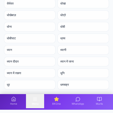
धैर्यवत
धोखा
धोखेबाज़
धोत्रे
धोना
धोबी
धोबीघाट
ध्रुव
ध्यान
ध्यानी
ध्यान दीदार
ध्यान में जाना
ध्यान में रखना
धुनि
धूर
धमचक्र
Home
Menu
BKOne
WhatsApp
Murlis