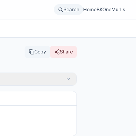
Search
Home
BKOne
Murlis
Copy
Share