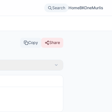
Search
Home
BKOne
Murlis
Copy
Share