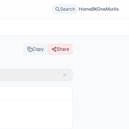
Search
Home
BKOne
Murlis
Copy
Share