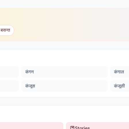
 बसन्त
कंगन
कंगाल
कंजूस
कंजूसी
Stories