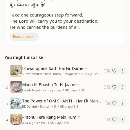
प्रभु मंज़िल पर पहुँचा देंगे
Take one courageous step forward,
The Lord will carry you to your destination.
He who carries the burdens of all,
He who carries the burdens of all,
Read more
Will also lift the weight from your shoulders.
Take one courageous step forward,
The Lord will carry you to your destination.
You might also like
प्रभु को जिसने साथी माना
समझो उसने प्रभु को जाना
Ishwar apane Sath Hai Fir Darne
1
मुश्किल नहीं कुछ भी उसको
Suresh Wadkar, Shayaj billoo • Evergreen
•
2.8K
plays
•
5:58
शेष नहीं कुछ उसको पाना
Mann Ki Bhasha Tu Hi Jaane
भरके उमंगों से हाथ उठा ले
2
Harish Moyal • For Beginners
•
1.9K
plays
•
4:36
भरके उमंगों से हाथ उठा ले
प्रभु कंधों पे बिठा लेंगे
The Power of OM SHANTI - Har Ek Man Mein Shanti
आ हिम्मत का एक कदम बढ़ा
3
BK Damini • Shanti - शांति
•
1.6K
plays
•
3:41
प्रभु मंज़िल पर पहुँचा देंगे
Prabhu Tere Rang Mein Hum
One who accepts God as a true companion,
4
Alka Yagnik • Holi
•
1.5K
plays
•
5:56
Has truly understood God.