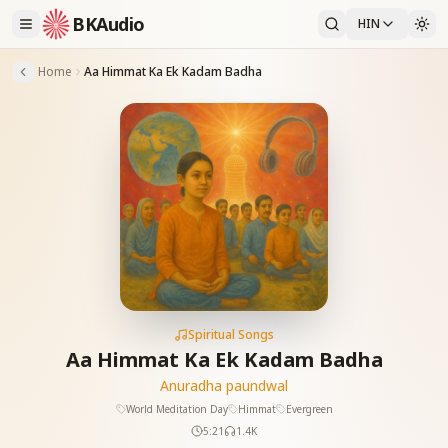
BKAudio
HIN
Home
Aa Himmat Ka Ek Kadam Badha
Spiritual Songs
Aa Himmat Ka Ek Kadam Badha
Anuradha paundwal
World Meditation Day
Himmat
Evergreen
5:21
1.4K