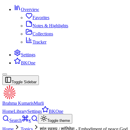
Overview
Favorites
Notes & Highlights
Collections
Tracker
Settings
BKOne
Toggle Sidebar
Brahma Kumaris
Murli
Home
Library
Settings
BKOne
Search
K
Toggle theme
Home
Topics
शांत स्वरुप / शांतिदेवा - Embodiment of peace God