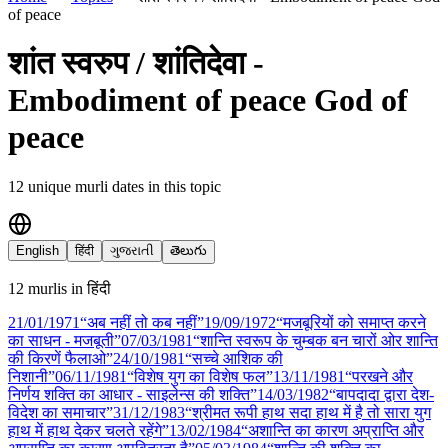
of peace
शांत स्वरुप / शांतिदेवा -
Embodiment of peace God of
peace
12
unique murli date
s
in this topic
English
हिंदी
ગુજરાતી
తెలుగు
12
murli
s
in
हिंदी
21/01
/
1971
“अब नहीं तो कब नहीं”
19/09
/
1972
“मजबूरियों को समाप्त करने
का साधन - मजबूती”
07/03
/
1981
“शान्ति स्वरूप के चुम्बक बन चारों ओर शान्ति
की किरणें फैलाओ”
24/10
/
1981
“सच्चे आशिक की
निशानी”
06/11
/
1981
“विशेष युग का विशेष फल”
13/11
/
1981
“परखने और
निर्णय शक्ति का आधार - साइलेन्स की शक्ति”
14/03
/
1982
“बापदादा द्वारा देश-
विदेश का समाचार”
31/12
/
1983
“श्रीमत रूपी हाथ सदा हाथ में है तो सारा युग
हाथ में हाथ देकर चलते रहेंगे”
13/02
/
1984
“अशान्ति का कारण अप्राप्ति और