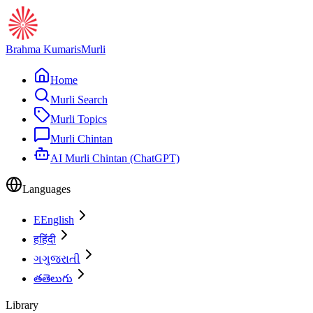
Brahma Kumaris
Murli
Home
Murli Search
Murli Topics
Murli Chintan
AI Murli Chintan (ChatGPT)
Languages
E
English
ह
हिंदी
ગ
ગુજરાતી
త
తెలుగు
Library