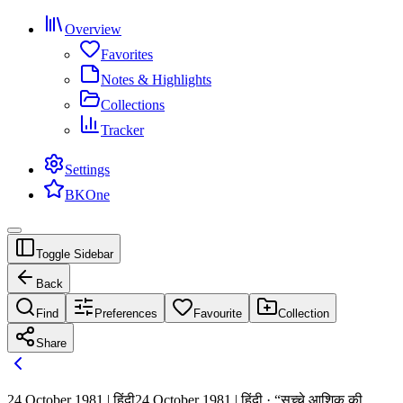
Overview
Favorites
Notes & Highlights
Collections
Tracker
Settings
BKOne
Toggle Sidebar
Back
Find
Preferences
Favourite
Collection
Share
24 October 1981 | हिंदी
24 October 1981 | हिंदी · “सच्चे आशिक की