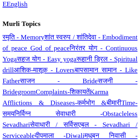
E
English
Murli Topics
स्मृति - Memory
शांत स्वरुप / शांतिदेवा - Embodiment
of peace God of peace
निरंतर योग - Continuous
Yoga
सहज योग - Easy yoga
रूहानी ड्रिल - Spiritual
drill
आशिक-माशूक - Lovers
बापसामान सामान - Like
Father
साजन - Bride
सजनी -
Bridegroom
Complaints-शिकायतें
Karma
Afflictions & Diseases-कर्मभोग &बीमारी
Time-
समय
निर्विग्न सेवाधारी -Obstacleless
Sevadhari
सेवाधारी / सर्विसएबल - Sevadhari /
Serviceable
दीपमाला -Diwali
मधुबन निवासी -