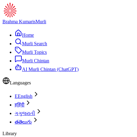
Brahma Kumaris
Murli
Home
Murli Search
Murli Topics
Murli Chintan
AI Murli Chintan (ChatGPT)
Languages
E
English
ह
हिंदी
ગ
ગુજરાતી
త
తెలుగు
Library