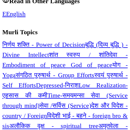
Read in Other Languages
E
English
Murli Topics
निर्णय शक्ति - Power of Decision
बुद्धि (दिव्य बुद्धि ) -
Divine Intellect
शांत स्वरुप / शांतिदेवा -
Embodiment of peace God of peace
योग -
Yoga
संगठित पुरुषार्थ - Group Efforts
स्वयं पुरुषार्थ -
Self Efforts
Depressed-निराश
Low Realization-
एहसास की कमी
Time-समय
मन्सा सेवा (Service
through mind)
सेवा /सर्विस (Service)
देश और विदेश -
country / Foreign
विदेशी भाई - बहने - foreign bro &
sis
अलौकिक वृक्ष - spiritual tree
अमृतवेला -