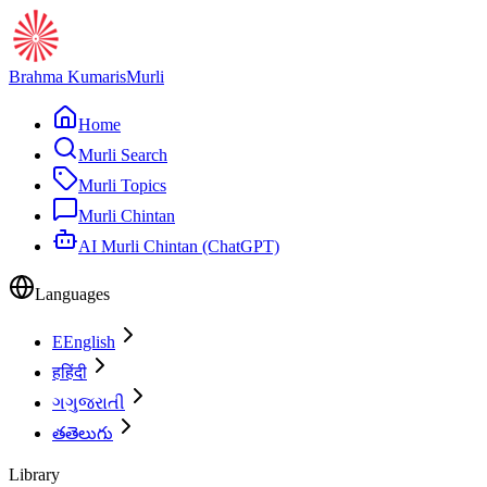
Brahma Kumaris
Murli
Home
Murli Search
Murli Topics
Murli Chintan
AI Murli Chintan (ChatGPT)
Languages
E
English
ह
हिंदी
ગ
ગુજરાતી
త
తెలుగు
Library