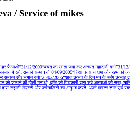
P seva / Service of mikes
की लहर फैलाओ”
31/12
/
2000
“बचत का खाता जमा कर अखण्ड महादानी बनो”
31/12
/
वमान में रहो, सबको सम्मान दो''
04/09
/
2005
“शिक्षा के साथ क्षमा और रहम को अ
 कर सम्पन्न और समान बनो”
25/02
/
2006
“आज उत्सव के दिन मन के उमंग-उत्साह द्वा
 पन को जलाने की होली मनाओ, दृष्टि की पिचकारी द्वारा सर्व आत्माओं को सुख, शान्
ता द्वारा रूहानी रॉयल्टी और पर्सनालिटी का अनुभव करते, अपने मास्टर ज्ञान सूर्य स्