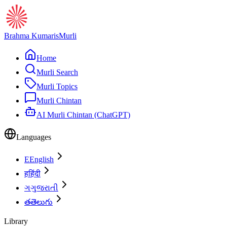
Brahma Kumaris
Murli
Home
Murli Search
Murli Topics
Murli Chintan
AI Murli Chintan (ChatGPT)
Languages
E
English
ह
हिंदी
ગ
ગુજરાતી
త
తెలుగు
Library