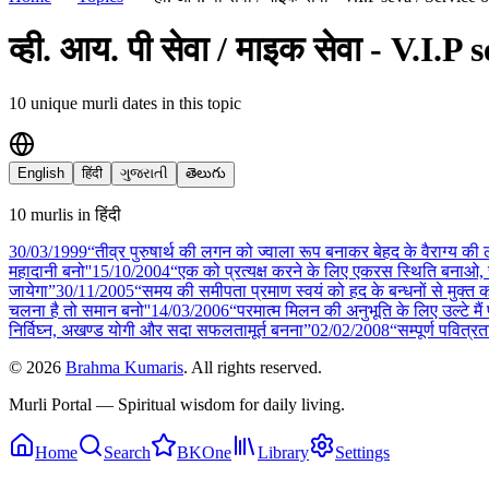
व्ही. आय. पी सेवा / माइक सेवा - V.I.
10
unique murli date
s
in this topic
English
हिंदी
ગુજરાતી
తెలుగు
10
murli
s
in
हिंदी
30/03
/
1999
“तीव्र पुरुषार्थ की लगन को ज्वाला रूप बनाकर बेहद के वैराग्य 
महादानी बनो''
15/10
/
2004
“एक को प्रत्यक्ष करने के लिए एकरस स्थिति बनाओ, स्
जायेगा”
30/11
/
2005
“समय की समीपता प्रमाण स्वयं को हद के बन्धनों से मुक्त
चलना है तो समान बनो''
14/03
/
2006
“परमात्म मिलन की अनुभूति के लिए उल्टे मैं
निर्विघ्न, अखण्ड योगी और सदा सफलतामूर्त बनना”
02/02
/
2008
“सम्पूर्ण पवित्र
©
2026
Brahma Kumaris
. All rights reserved.
Murli Portal — Spiritual wisdom for daily living.
Home
Search
BKOne
Library
Settings