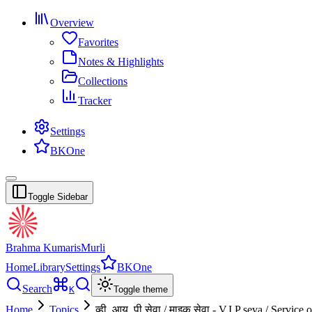
Overview
Favorites
Notes & Highlights
Collections
Tracker
Settings
BKOne
Toggle Sidebar
Brahma Kumaris
Murli
Home
Library
Settings
BKOne
Search
K
Toggle theme
Home
Topics
व्ही. आय. पी सेवा / माइक सेवा - V.I.P seva / Service 