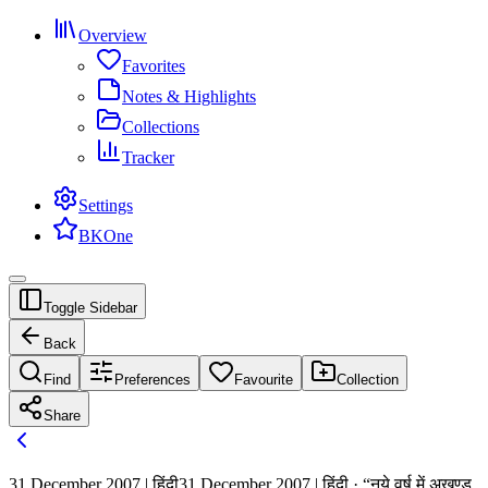
Overview
Favorites
Notes & Highlights
Collections
Tracker
Settings
BKOne
Toggle Sidebar
Back
Find
Preferences
Favourite
Collection
Share
31 December 2007 | हिंदी
31 December 2007 | हिंदी · “नये वर्ष में अखण्ड