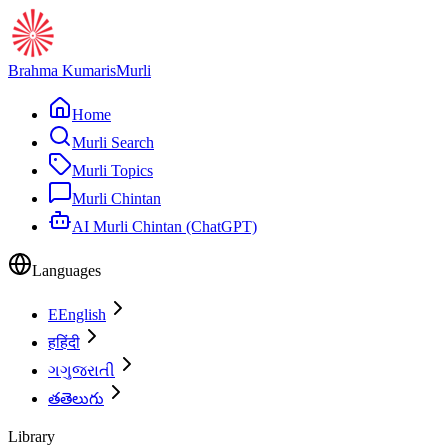
Brahma Kumaris
Murli
Home
Murli Search
Murli Topics
Murli Chintan
AI Murli Chintan (ChatGPT)
Languages
E
English
ह
हिंदी
ગ
ગુજરાતી
త
తెలుగు
Library