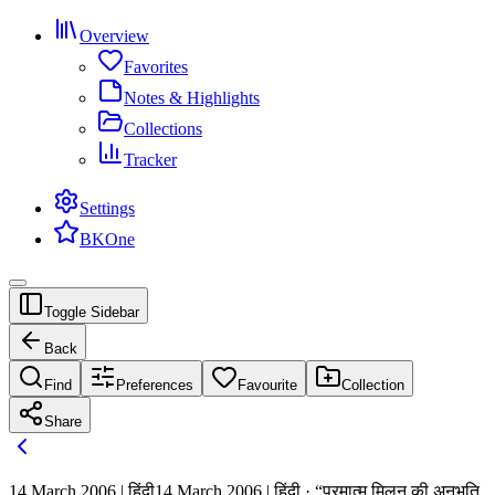
Overview
Favorites
Notes & Highlights
Collections
Tracker
Settings
BKOne
Toggle Sidebar
Back
Find
Preferences
Favourite
Collection
Share
14 March 2006 | हिंदी
14 March 2006 | हिंदी · “परमात्म मिलन की अनुभूति