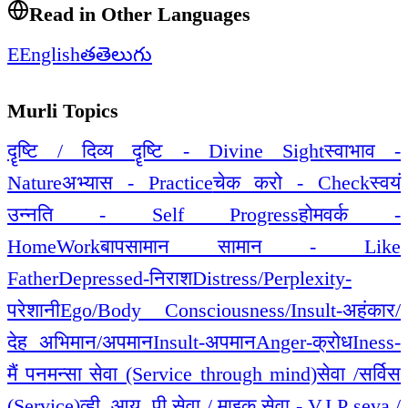
Read in Other Languages
E
English
త
తెలుగు
Murli Topics
दॄष्टि / दिव्य दॄष्टि - Divine Sight
स्वाभाव -
Nature
अभ्यास - Practice
चेक करो - Check
स्वयं
उन्नति - Self Progress
होमवर्क -
HomeWork
बापसामान सामान - Like
Father
Depressed-निराश
Distress/Perplexity-
परेशानी
Ego/Body Consciousness/Insult-अहंकार/
देह अभिमान/अपमान
Insult-अपमान
Anger-क्रोध
Iness-
मैं पन
मन्सा सेवा (Service through mind)
सेवा /सर्विस
(Service)
व्ही. आय. पी सेवा / माइक सेवा - V.I.P seva /