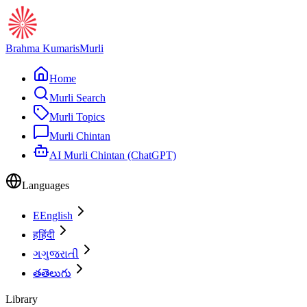
Brahma Kumaris
Murli
Home
Murli Search
Murli Topics
Murli Chintan
AI Murli Chintan (ChatGPT)
Languages
E
English
ह
हिंदी
ગ
ગુજરાતી
త
తెలుగు
Library