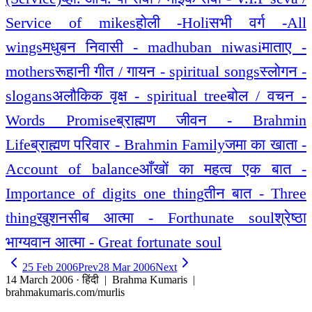
Service of mikes
होली -Holi
सभी वर्ग -All
wings
मधुबन निवासी - madhuban niwasi
माताए -
mothers
रूहानी गीत / गायन - spiritual songs
स्लोगन -
slogans
अलौकिक वृक्ष - spiritual tree
बोल / वचन -
Words Promise
ब्राह्मण जीवन - Brahmin
Life
ब्राह्मण परिवार - Brahmin Family
जमा का खाता -
Account of balance
आँखों का महत्व एक बात -
Importance of digits one thing
तीन बात - Three
thing
खुशनसीब आत्मा - Forthunate soul
श्रेष्ठा
भाग्यवान आत्मा - Great fortunate soul
25 Feb 2006
Prev
28 Mar 2006
Next
14 March 2006 · हिंदी
| Brahma Kumaris |
brahmakumaris.com/murlis