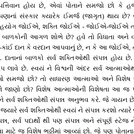
પત્તિવાન હોય છે, એવાં પોતાને સમજો છો કે હજુ
ીપણાનાં સંસ્કાર ક્યારેક ઈમર્જ (જાગૃત) થાય છ
સહયોગ જોઈએ, શક્તિ જોઈએ - જોઈએ-જોઈએ ત
તા બાળકોની આગળ શોભે છે? હવે તો વિધાતા અને વ
ને-કાંઈ દાન કે વરદાન આપવાનું છે, ન કે આ જોઈએ, 
ે. દાતાનાં બાળકો સર્વ શક્તિઓથી સંપન્ન હોય છે
મીપ લાવે છે. સ્વયં ને વિશ્વની અંદર સર્વ આત્માઓ
માઓ સમજો છો? તો સાધારણ આત્માઓ અને વિશેષ આ
 જાણો છો? વિશેષ આત્માઓની વિશેષતા આ જ પ્રત્
 સર્વ શક્તિઓથી સંપન્ન અનુભવ કરે. જે ગાયન છ
 જ્યારે સર્વ શક્તિઓથી સ્વયં ને સંપન્ન કરશો ત્યાર
ન્ન, સર્વ પદાર્થો થી પણ સંપન્ન અને સંપૂર્ણ સ્ટે
ા માટે જ વિશેષ ભઠ્ઠીમાં આવ્યાં છો. જે પણ પોતાન