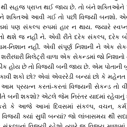
 થી સહજ પ્રાપ્ત થઈ જાય છે. તો બંને શક્તિઓને
 બંને શક્તિઓ આવી ગઈ તો પછી વિજયી બનશો. એવા
નમાં પણ સંકલ્પ રુપમાં હાર ન થાય. જ્યારે સ્વપ્
તો થશે જ નહીં ને. એવી રીતે દરેક સંકલ્પ, દરેક 
 નામ-નિશાન નહીં. એવી સંપૂર્ણ નિશાની ને એક સેકન
શરીરધારી મિલેટ્રી વાળા એક સેકન્ડમાં જો નિશાનો
ઠીક હોય છે તો વિજયી બની જાય છે. એમ પોતાની બ
કાવી શકો છો? એવાં એવરરેડી બન્યાં છો કે મહેનત 
આમ પ્રયત્ન કરતાં-કરતાં વિજયની સેકન્ડ તો 
ીતે બની શકશો? એટલે જેમ નિરંતર યાદમાં રહેવાનું
ો કે આજે આખાં દિવસમાં સંકલ્પ, વચન, કર્મ, સ
વિજયી ક્યાં સુધી બન્યાં? જો લાંબાસમય થી સદાન
 સંકલ્પનાં વિજયી રહેશો ત્યારે જ વિજય માળામ