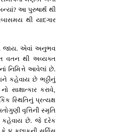
્યાં? આ પુરુષાર્થ થી
 લાંબાસમય થી યાદગાર
બની જાય. એવાં અનુભવ
ત વતન થી અવ્યક્ત
ાં નિમિત્તે આવેલાં છે.
 કહેવાય છે ભઠ્ઠીનું
સાક્ષાત્કાર કરાવે,
 સ્થિતિનું પ્રત્યક્ષ
ોગુણી વૃત્તિની સ્મૃતિ
કહેવાય છે. જે દરેક
ં કે ૪ કલાકની સર્વિસ