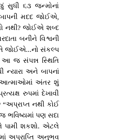
ં સુધી ૬૩ જન્મોનાં
ે? બાપની મદદ જોઈએ,
ો નથી? જોઈએ શબ્દ
રદાતા બનીને વિશ્વની
તે જોઈએ...નો સંકલ્પ
. આ જ સંપન્ન સ્થિતિ
થી ન્યારા અને બાપનાં
ત્માઓમાં અંતર શું
યક્ષ રુપમાં દેખાવી
ે “અપ્રાપ્ત નથી કોઈ
ે જ ભવિષ્યમાં પણ સદા
જ ને પામી શકશો. એટલે
ામાં અપ્રાપ્તિ અનુભવ