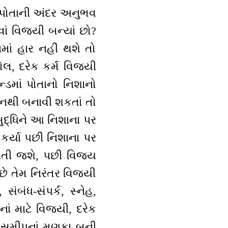
 પોતાની અંદર અનુભવ
ં વિજયી બન્યાં છો?
નમાં હાર નહીં થશે તો
બોલ, દરેક કર્મ વિજયી
્ડમાં પોતાનો નિશાનો
 નથી બનાવી શકતાં તો
ુદ્ધિને આ નિશાના પર
કર્યા પછી નિશાના પર
વીતી જશે, પછી વિજય
 છે તેમ નિરંતર વિજયી
ંબંધ-સંપર્ક, સ્નેહ,
ાં માટે વિજયી, દરેક
ાં સમીપનાં મણકા બની