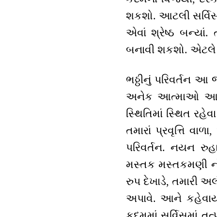
શકશો. આટલી સર્વિસના
એવાં શ્રેષ્ઠ બન્યા
બનાવી શકશો. એટલે હ
ભઠ્ઠીનું પરિવર્તન 
અનેક આત્માઓ આપ 
સ્થિતિમાં સ્થિત રહેવા
તમારાં પ્રવૃત્તિ વ
પરિવર્તન. નયન રુહ
મસ્તક મસ્તકમણી નો સ
રુપ દેખાડે, તમારી અલ
અપાવે. આને કહેવાય
કદમમાં સર્વિસમાં તત