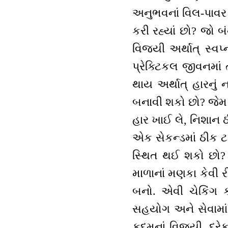
અનુભવનાં વિલ-પાવર
કરી રહ્યાં છો? જો
વિજયી અર્થાત્ સ્વપ્
પ્રેક્ટિકલ જીવનમાં 
થાય અર્થાત્ હારનું
બનાવી શકો છો? જેમ 
હાર ખાઈ લે, નિશાન 
એક સેકન્ડમાં ઠીક ટ
સ્થિત થઈ શકો છો? 
માળાનાં મણકા કેવી ર
બનો. એવી ચેકિંગ કર
સહયોગ અને સેવામાં 
કદમનાં વિજયી, દરેક