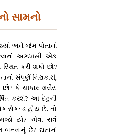
 નો સામનો
્યાં અને જેમ પોતાનાં
 કરવાનાં અભ્યાસી એક
 થી સ્થિત કરી શકો છો?
નાં સંપૂર્ણ નિરાકારી,
 છો? કે સાકાર શરીર,
ર્ષિત કરશે? આ દેહની
 સેકન્ડ હોય છે. તો
મજો છો? એવાં સર્વ
 બનવાનું છે? દાતાનાં