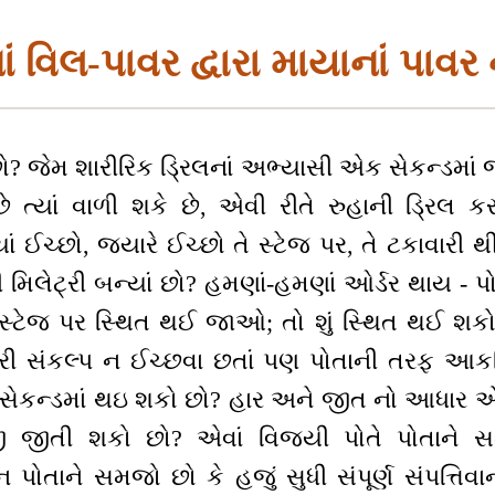
 વિલ-પાવર દ્વારા માયાનાં પાવર
ો? જેમ શારીરિક ડ્રિલનાં અભ્યાસી એક સેકન્ડમાં જ
છે ત્યાં વાળી શકે છે, એવી રીતે રુહાની ડ્રિલ
્યાં ઈચ્છો, જ્યારે ઈચ્છો તે સ્ટેજ પર, તે ટકાવારી
મિલેટ્રી બન્યાં છો? હમણાં-હમણાં ઓર્ડર થાય - પોતા
ારી સ્ટેજ પર સ્થિત થઈ જાઓ; તો શું સ્થિત થઈ શકો
િકારી સંકલ્પ ન ઈચ્છવા છતાં પણ પોતાની તરફ આક
સેકન્ડમાં થઇ શકો છો? હાર અને જીત નો આધાર એક
 જીતી શકો છો? એવાં વિજયી પોતે પોતાને સ
ન પોતાને સમજો છો કે હજું સુધી સંપૂર્ણ સંપત્તિવાન