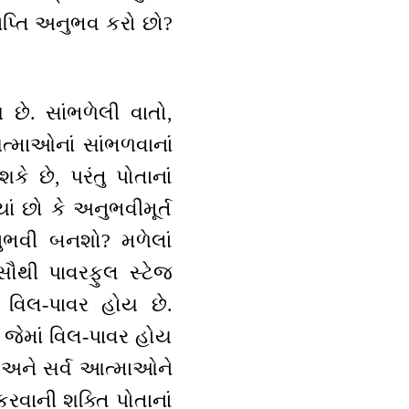
્રાપ્તિ અનુભવ કરો છો?
છે. સાંભળેલી વાતો,
આત્માઓનાં સાંભળવાનાં
ે છે, પરંતુ પોતાનાં
ં છો કે અનુભવીમૂર્ત
નુભવી બનશો? મળેલાં
 સૌથી પાવરફુલ સ્ટેજ
 વિલ-પાવર હોય છે.
જેમાં વિલ-પાવર હોય
 અને સર્વ આત્માઓને
કરવાની શક્તિ પોતાનાં