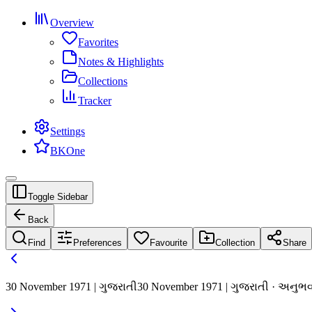
Overview
Favorites
Notes & Highlights
Collections
Tracker
Settings
BKOne
Toggle Sidebar
Back
Find
Preferences
Favourite
Collection
Share
30 November 1971 | ગુજરાતી
30 November 1971 | ગુજરાતી · અનુભવન