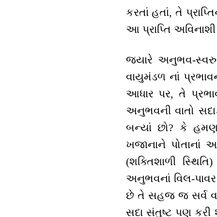
કરતાં હતાં, તે પ્રાપ
આ પ્રાપ્તિ અવિનાશી રહે
જ્યારે અનુભવ-સ્વર
વાયુમંડળ નાં પ્રભાવ
આધાર પર, તે પ્રભાવ
અનુભવની વાતો સદાકા
બન્યાં છો? કે હમણ
ખજાનાને પોતાનાં અન
(શક્તિશાળી સ્થિત
અનુભવનાં વિલ-પાવર
છે તે સહજ જ સર્વ 
સદા સંતુષ્ટ પણ કરી 