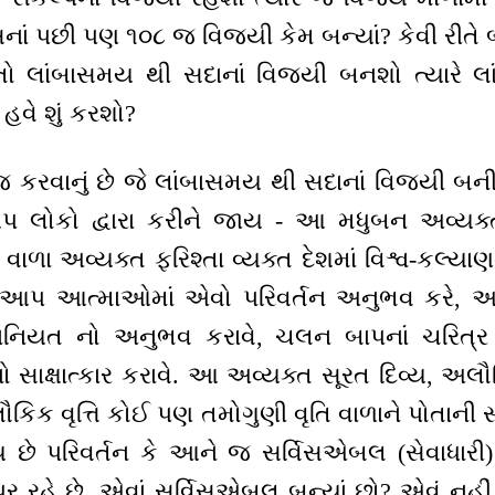
ં પછી પણ ૧૦૮ જ વિજયી કેમ બન્યાં? કેવી રીતે બન
ં. તો લાંબાસમય થી સદાનાં વિજયી બનશો ત્યારે
વે શું કરશો?
આ જ કરવાનું છે જે લાંબાસમય થી સદાનાં વિજયી 
લોકો દ્વારા કરીને જાય - આ મધુબન અવ્યક્
 વાળા અવ્યક્ત ફરિશ્તા વ્યક્ત દેશમાં વિશ્વ-કલ્યાણન
ાળા, આપ આત્માઓમાં એવો પરિવર્તન અનુભવ કરે, આને
ાનિયત નો અનુભવ કરાવે, ચલન બાપનાં ચરિત્ર નો 
ાક્ષાત્કાર કરાવે. આ અવ્યક્ત સૂરત દિવ્ય, અલૌકિક
ૌકિક વૃત્તિ કોઈ પણ તમોગુણી વૃતિ વાળાને પોતાની સત
 છે પરિવર્તન કે આને જ સર્વિસએબલ (સેવાધારી) 
્પર રહે છે, એવાં સર્વિસએબલ બન્યાં છો? એવું નહી