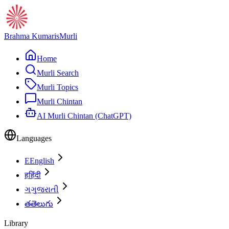
Brahma Kumaris
Murli
Home
Murli Search
Murli Topics
Murli Chintan
AI Murli Chintan (ChatGPT)
Languages
E
English
ह
हिंदी
ગ
ગુજરાતી
త
తెలుగు
Library