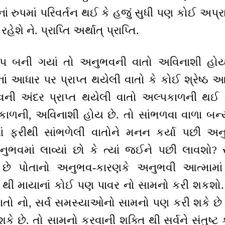
્તિનાં રુપમાં પરિવર્તન થઈ કે હજું સુધી પણ કોઈ અપ
શે ને. પ્રાપ્તિ અર્થાત્ પ્રાપ્તિ.
ુપ બની ગયાં તો અનુભવની વાતો અવિનાશી હોય 
નાં આધાર પર પ્રાપ્ત થયેલી વાતો કે કોઈ શ્રેષ્ઠ 
ની અંદર પ્રાપ્ત થયેલી વાતો અલ્પકાળની થઈ શક
ળની, અવિનાશી હોય છે. તો સાંભળવા વાળા બન્યા
ાં ફરીથી સાંભળેલી વાતોને મનન કર્યા પછી અ
ુભવમાં લાવ્યાં છો કે ત્યાં જઈને પછી લાવશો?
િ) છે પોતાનો અનુભવ-કારણકે અનુભવી આત્મામાં
 થી માયાનાં કોઈ પણ પાવર નો સામનો કરી શકશો. 
વાતો નો, સર્વ સમસ્યાઓનો સામનો પણ કરી શકે છે
શકે છે. તો સામનો કરવાની શક્તિ થી સર્વને સંતુષ્ટ 