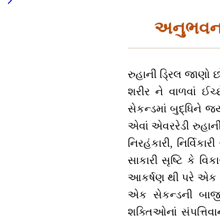
અનુભવનાં
રુહાની ડ્રિલ જાણો છ
શરીર ને વાળવાં ઈચ્
સેકન્ડમાં બુદ્ધિને જ
એવાં એવરરેડી રુહાની 
નિરહંકારી, નિર્વિક
સાકારી સૃષ્ટિ કે વ
આકર્ષણ થી પરે એક 
એક સેકન્ડની બાજી
શક્તિઓનાં સંપત્તિવા