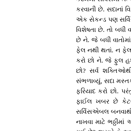
કરવાની છે. સદાનાં વ
એક સેકન્ડ પણ સર્વ
વિશેષતા છે. તો બધી વ
છે ને. જે બધી વાતોમ
ફેલ નથી થતાં. ન ફેલ
કરો છો ને. જે ફુલ હશ
છો? સર્વ શક્તિઓથી
સંભળાવ્યું, સદા મસ્
ફરિયાદ કરો છો. પરં
ફાઈલ ખબર છે કેટલી
સર્વિસએબલ બનવાથી 
નાખવા માટે ભઠ્ઠીમાં