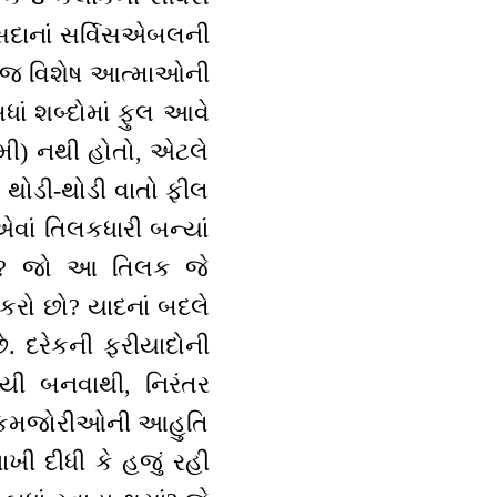
ા સદાનાં સર્વિસએબલની
આ જ વિશેષ આત્માઓની
બધાં શબ્દોમાં ફુલ આવે
ખામી) નથી હોતો, એટલે
. થોડી-થોડી વાતો ફીલ
 એવાં તિલકધારી બન્યાં
ં છે? જો આ તિલક જે
 કરો છો? યાદનાં બદલે
ે. દરેકની ફરીયાદોની
જયી બનવાથી, નિરંતર
્ણ કમજોરીઓની આહુતિ
ાખી દીધી કે હજું રહી