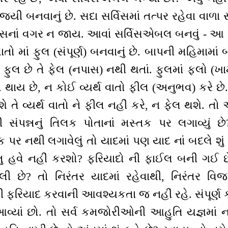
િજયી બનવાનું છે. સદા સર્વિસમાં તત્પર રહેવા વાળ
િસનાં વગર ન જાય. આવાં સર્વિસએબલ બનવું - 
ાતો માં ફુલ (સંપૂર્ણ) બનવાનું છે. બાપની મહિમામાં 
ાં ફુલ છે તે ફેલ (નપાસ) નથી થતાં. ફુલમાં ફ્લો (
 થાય છે, ન કોઈ વ્યર્થ વાતો ફીલ (અનુભવ) કરે છે
ે તે વ્યર્થ વાતો ને ફીલ નહીં કરે, ન ફેલ થશે. તો
 સંપન્નનું તિલક પોતાનાં મસ્તક પર લગાવ્યુ
તક પર નથી લગાવેલું તો યાદમાં પણ યાદ નાં બદલે શું
તુ હવે નહીં કરશો? ફરિયાદો ની ફાઈલ બની ગઈ છ
 છે? તો નિરંતર યાદમાં રહેવાથી, નિરંતર વિ
ફરિયાદ કરવાની આવશ્યકતા જ નહીં રહે. સંપૂર
 આવ્યાં છો. તો સર્વ કમજોરીઓની આહુતિ યજ્ઞમાં ન