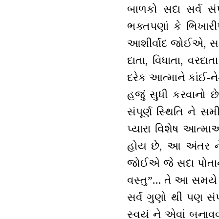
બાળકો સદા સર્વ સં
ભક્તપણાં કે ભિખાર
આશીર્વાદ જોઈએ, 
દાતા, વિધાતા, વરદા
દરેક આત્માને કાંઈ-
હજું સુધી કરવાનો છ
સંપૂર્ણ સ્થિતિ ને સ
પ્યારા વિશેષ આત્
હોય છે, આ અંતર ને
જોઈએ જે સદા પોતાને
વસ્તુ”... તે આ સમયે
સર્વ ગુણો થી પણ સંપ
સ્વયં ને એવાં બનાવવ