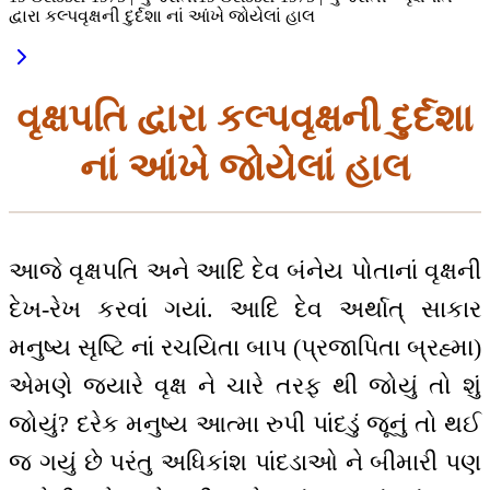
દ્વારા કલ્પવૃક્ષની દુર્દશા નાં આંખે જોયેલાં હાલ
વૃક્ષપતિ દ્વારા કલ્પવૃક્ષની દુર્દશા
નાં આંખે જોયેલાં હાલ
આજે વૃક્ષપતિ અને આદિ દેવ બંનેય પોતાનાં વૃક્ષની
દેખ-રેખ કરવાં ગયાં. આદિ દેવ અર્થાત્ સાકાર
મનુષ્ય સૃષ્ટિ નાં રચયિતા બાપ (પ્રજાપિતા બ્રહ્મા)
એમણે જ્યારે વૃક્ષ ને ચારે તરફ થી જોયું તો શું
જોયું? દરેક મનુષ્ય આત્મા રુપી પાંદડું જૂનું તો થઈ
જ ગયું છે પરંતુ અધિકાંશ પાંદડાઓ ને બીમારી પણ