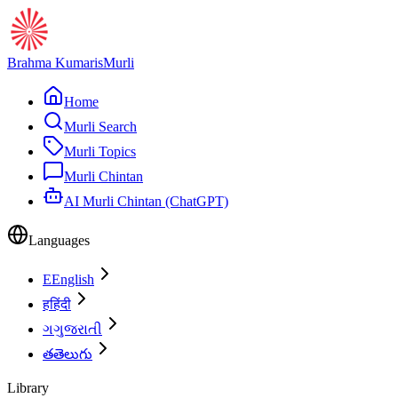
Brahma Kumaris
Murli
Home
Murli Search
Murli Topics
Murli Chintan
AI Murli Chintan (ChatGPT)
Languages
E
English
ह
हिंदी
ગ
ગુજરાતી
త
తెలుగు
Library