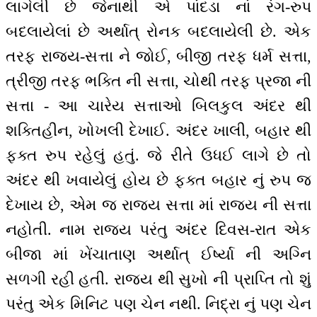
લાગેલી છે જેનાથી એ પાંદડા નાં રંગ-રુપ
બદલાયેલાં છે અર્થાત્ રોનક બદલાયેલી છે. એક
તરફ રાજ્ય-સત્તા ને જોઈ, બીજી તરફ ધર્મ સત્તા,
ત્રીજી તરફ ભક્તિ ની સત્તા, ચોથી તરફ પ્રજા ની
સત્તા - આ ચારેય સત્તાઓ બિલકુલ અંદર થી
શક્તિહીન, ખોખલી દેખાઈ. અંદર ખાલી, બહાર થી
ફક્ત રુપ રહેલું હતું. જે રીતે ઉધઈ લાગે છે તો
અંદર થી ખવાયેલું હોય છે ફક્ત બહાર નું રુપ જ
દેખાય છે, એમ જ રાજ્ય સત્તા માં રાજ્ય ની સત્તા
નહોતી. નામ રાજ્ય પરંતુ અંદર દિવસ-રાત એક
બીજા માં ખેંચાતાણ અર્થાત્ ઈર્ષ્યા ની અગ્નિ
સળગી રહી હતી. રાજ્ય થી સુખો ની પ્રાપ્તિ તો શું
પરંતુ એક મિનિટ પણ ચેન નથી. નિદ્રા નું પણ ચેન