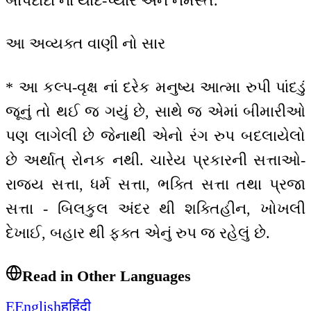
બાપદાદા નાં યાદ-પ્યાર અને નમસ્તે.
આ અવ્યક્ત વાણી નો સાર
* આ કલ્પ-વૃક્ષ નાં દરેક મનુષ્ય આત્મા રુપી પાંદડું
જૂનું તો થઈ જ ગયું છે, સાથે જ એમાં બીમારીઓ
પણ લાગેલી છે જેનાથી એનો રંગ રુપ બદલાયેલો
છે અર્થાત્ રોનક નથી. ચારેય પ્રકારની સત્તાઓ-
રાજ્ય સત્તા, ધર્મ સત્તા, ભક્તિ સત્તા તથા પ્રજા
સત્તા - બિલકુલ અંદર થી શક્તિહીન, ખોખલી
દેખાઈ, બહાર થી ફક્ત એનું રુપ જ રહેલું છે.
Read in Other Languages
E
English
ह
हिंदी