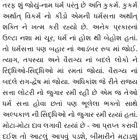
તરફ શું જોયું-નામ ધર્મ પરંતુ છે અતિ કુકર્મ. કુકર્મ
અર્થાત્ વિકર્મ નો કીડો એમની ધર્મસત્તા અર્થાત્
શક્તિ ને ખત્મ કરી રહ્યો છે. અનેક પ્રકારનાં
ઉલ્ટા નશા માં ચૂર, ધર્મ નાં હોશ થી બેહોશ હતાં.
તો ધર્મસત્તા પણ બહાર નાં આડંબર રુપ માં જોઈ.
ત્યાગ, તપસ્યા અને વૈરાગ્ય નાં બદલે લોકો ને
રિદ્ધિઓ-સિદ્ધિઓ માં રમતાં જોયાં. વૈરાગ્ય નાં
બદલે રાગ-દ્વેષ માં જોયા. અધિકાંશ જે રીતે રાજ્ય
સત્તા લોટરી નો જુગાર રમી રહી છે એમ જ તેઓ
ધર્મ સત્તા હોવા છતાં પણ ભૂલેલા ભક્તો સાથે
અલ્પકાળ ની સિદ્ધિઓ નો જુગાર રમી રહ્યાં હતાં.
મોટા-મોટા દાવ લગાવી રહ્યાં છે - આ પ્રાપ્ત કરાવી
દઈશ તો આટલું આપવું પડશે, બીમારીને મટાડશું