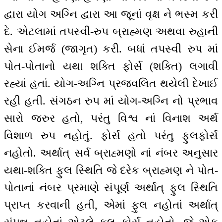
દ્વારા યોગ અગ્નિ દ્વારા આ જૂનાં વૃક્ષ ને ભસ્મ કરી
દે. એટલામાં તપસ્વી-રુપ બ્રાહ્મણ અથવા રુહાની
સેના ઈમર્જ (જાગૃત) કરી. બધાં તપસ્વી રુપ માં
પોત-પોતાનો યથા શક્તિ ફોર્સ (શક્તિ) લગાવી
રહ્યાં હતાં. યોગ-અગ્નિ પ્રજવલિત થયેલી દેખાઈ
રહી હતી. સંગઠન રુપ માં યોગ-અગ્નિ નો પ્રભાવ
સારો જરુર હતો, પરંતુ વિશ્વ નાં વિનાશ અર્થ
વિશાળ રુપ નહોતું. ફોર્સ હતો પરંતુ ફુલફોર્સ
નહોતો. અર્થાત્ સર્વ બ્રાહ્મણો નાં નંબર અનુસાર
યથા-શક્તિ ફુલ સ્થિતિ જે દરેક બ્રાહ્મણ ને પોત-
પોતાનાં નંબર પ્રમાણે સંપૂર્ણ અર્થાત્ ફુલ સ્થિતિ
પ્રાપ્ત કરવાની હતી, એમાં ફુલ નહોતાં અર્થાત્