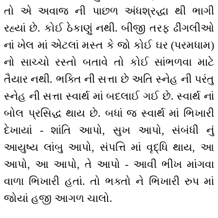
તો એ અવાજ ની પાછળ અંધશ્રદ્ધા થી ભાગી
રહ્યાં છે. કોઈ ઠેકાણું નથી. બીજી તરફ ઢીંગલીઓ
નાં ખેલ માં એટલાં મસ્ત કે જો કોઈ ઘર (પરમધામ)
નો સાચ્ચો રસ્તો બતાવે તો કોઈ સાંભળવા માટે
તૈયાર નથી. ભક્તિ ની સત્તા છે અતિ સ્નેહ ની પરંતુ
સ્નેહ ની સત્તા સ્વાર્થ માં બદલાઈ ગઈ છે. સ્વાર્થ નાં
બોલ પ્રસિદ્ધ થાય છે. બધાં જ સ્વાર્થ માં ભિખારી
દેખાયાં - શાંતિ આપો, સુખ આપો, સંબંધી નું
આયુષ્ય લાંબુ આપો, સંપત્તિ માં વૃદ્ધિ થાય, આ
આપો, આ આપો, તે આપો - આવી ભીખ માંગવા
વાળા ભિખારી હતાં. તો ભક્તો ને ભિખારી રુપ માં
જોયાં હજી આગળ ચાલો.