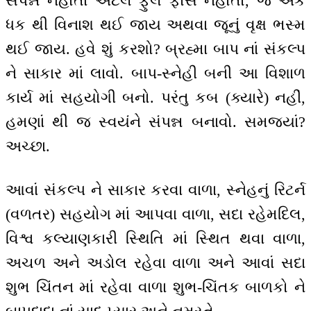
સંપન્ન નહોતાં એટલે ફુલ ફોર્સ નહોતો, જે એક
ધક થી વિનાશ થઈ જાય અથવા જૂનું વૃક્ષ ભસ્મ
થઈ જાય. હવે શું કરશો? બ્રહ્મા બાપ નાં સંકલ્પ
ને સાકાર માં લાવો. બાપ-સ્નેહી બની આ વિશાળ
કાર્ય માં સહયોગી બનો. પરંતુ કબ (ક્યારે) નહીં,
હમણાં થી જ સ્વયંને સંપન્ન બનાવો. સમજ્યાં?
અચ્છા.
આવાં સંકલ્પ ને સાકાર કરવા વાળા, સ્નેહનું રિટર્ન
(વળતર) સહયોગ માં આપવા વાળા, સદા રહેમદિલ,
વિશ્વ કલ્યાણકારી સ્થિતિ માં સ્થિત થવા વાળા,
અચળ અને અડોલ રહેવા વાળા અને આવાં સદા
શુભ ચિંતન માં રહેવા વાળા શુભ-ચિંતક બાળકો ને