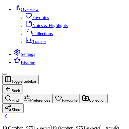
Overview
Favorites
Notes & Highlights
Collections
Tracker
Settings
BKOne
Toggle Sidebar
Back
Find
Preferences
Favourite
Collection
Share
19 October 1975 | ગુજરાતી
19 October 1975 | ગુજરાતી · વૃક્ષપતિ