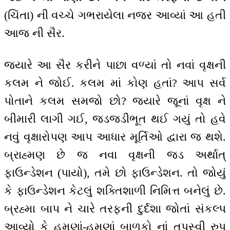
(ચિંતા) ની વચ્ચે ગભરાયેલા નજર આવ્યાં આ હતી
આજ ની સૈર.
જ્યારે આ સૈર કરીને પાછા વળ્યાં તો નવાં વૃક્ષની
કલમ ને જોઈ. કલમ માં કોણ હતાં? આપ સર્વ
પોતાને કલમ સમજો છો? જ્યારે જૂનાં વૃક્ષ ને
બીમારી લાગી ગઈ, જડજડીભૂત થઈ ગયું તો હવે
નવું વૃક્ષારોપણ આપ આધાર મૂર્તિઓ દ્વારા જ થશે.
બ્રાહ્મણ છે જ નવા વૃક્ષની જડ અર્થાત્
ફાઉન્ડેશન (પાયો), તમે છો ફાઉન્ડેશન. તો જોયું
કે ફાઉન્ડેશન કેટલું શક્તિશાળી નિમિત્ત બનેલું છે.
બ્રહ્મા બાપ ને ચારે તરફની દુર્દશા જોતાં સંકલ્પ
આવ્યો કે હમણાં-હમણાં બાળકો નાં તપસ્વી રુપ