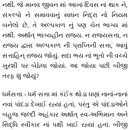
નથી. જે માનવ જીવન માં આખાં દિવસ નાં થાક ને,
સંકલ્પો ને સમાવવાનું સાધન નિદ્રા નો નિયમ
બનેલો છે, તે અલ્પકાળ નું પણ ચેન ભાગ્ય માં
નથી. અર્થાત્ ભાગ્યહીન રાજ્ય. ન રાજ્યસત્તા, ન
રાજ્ય દ્વારા અલ્પકાળ ની પ્રાપ્તિની સત્તા, આવું
સત્તાહિન્ રાજ્ય જોયું. સદા ભય નાં ભૂતો ની વચ્ચે
ખુરશી પર બેઠેલા જોયાં. આ જોયા પછી બીજી
તરફ શું જોયું?
ધર્મસત્તા - ધર્મ સત્તા માં કંઈક થોડા ઘણાં નાનાં-નાનાં
નવાં પાંદડા દેખાઈ રહ્યાં હતાં, પરંતુ એ પાંદડાઓને
બહુજ જલ્દી અહંકાર અર્થાત્ સ્વ-અભિમાન અને
સિદ્ધિ સ્વીકાર નાં પક્ષી ખાઈ રહ્યાં હતાં. બીજી