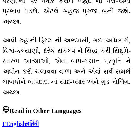
ધરણીઓ પર વધારે કરીને બેહદ નાં વૈરાગ્યનો
પ્રભાવ પડશે. એટલે સહજ પ્રજા બની જશે.
અચ્છા.
આવી રુહાની ડ્રિલ ની અભ્યાસી, સદા અધિકારી,
વિશ્વ-કલ્યાણી, દરેક સંકલ્પ ને સિદ્ધ કરી સિદ્ધિ-
સ્વરુપ આત્માઓ, એવા બાપ-સમાન પ્રકૃતિ ને
અધીન કરી ચલાવવા વાળા અને એવાં સર્વ સમર્થ
બાળકોને બાપદાદા નાં યાદ-પ્યાર અને ગુડ મોર્નિંગ.
અચ્છા.
Read in Other Languages
E
English
ह
हिंदी