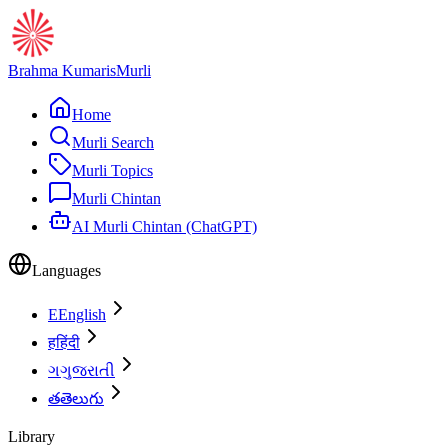
Brahma Kumaris
Murli
Home
Murli Search
Murli Topics
Murli Chintan
AI Murli Chintan (ChatGPT)
Languages
E
English
ह
हिंदी
ગ
ગુજરાતી
త
తెలుగు
Library