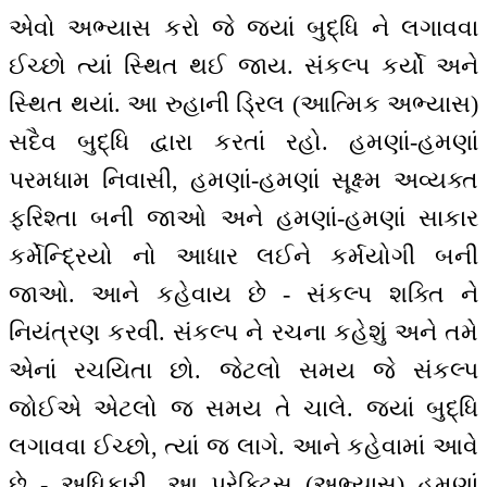
એવો અભ્યાસ કરો જે જ્યાં બુદ્ધિ ને લગાવવા
ઈચ્છો ત્યાં સ્થિત થઈ જાય. સંકલ્પ કર્યો અને
સ્થિત થયાં. આ રુહાની ડ્રિલ (આત્મિક અભ્યાસ)
સદૈવ બુદ્ધિ દ્વારા કરતાં રહો. હમણાં-હમણાં
પરમધામ નિવાસી, હમણાં-હમણાં સૂક્ષ્મ અવ્યક્ત
ફરિશ્તા બની જાઓ અને હમણાં-હમણાં સાકાર
કર્મેન્દ્રિયો નો આધાર લઈને કર્મયોગી બની
જાઓ. આને કહેવાય છે - સંકલ્પ શક્તિ ને
નિયંત્રણ કરવી. સંકલ્પ ને રચના કહેશું અને તમે
એનાં રચયિતા છો. જેટલો સમય જે સંકલ્પ
જોઈએ એટલો જ સમય તે ચાલે. જ્યાં બુદ્ધિ
લગાવવા ઈચ્છો, ત્યાં જ લાગે. આને કહેવામાં આવે
છે - અધિકારી. આ પ્રેક્ટિસ (અભ્યાસ) હમણાં