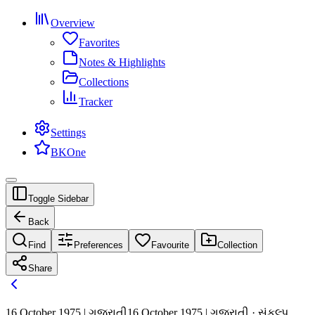
Overview
Favorites
Notes & Highlights
Collections
Tracker
Settings
BKOne
Toggle Sidebar
Back
Find
Preferences
Favourite
Collection
Share
16 October 1975 | ગુજરાતી
16 October 1975 | ગુજરાતી · સંકલ્પ