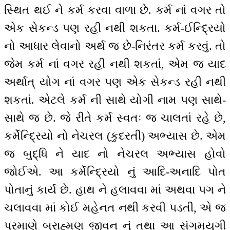
સ્થિત થઈ ને કર્મ કરવા વાળા છે. કર્મ નાં વગર તો
એક સેકન્ડ પણ રહી નથી શકતા. કર્મ-ઈન્દ્રિયો
નો આધાર લેવાનો અર્થ જ છે-નિરંતર કર્મ કરવું. તો
જેમ કર્મ નાં વગર રહી નથી શકતાંં, એમ જ યાદ
અર્થાત્ યોગ નાં વગર પણ એક સેકન્ડ રહી નથી
શકતાં. એટલે કર્મ ની સાથે યોગી નામ પણ સાથે-
સાથે જ છે. જે રીતે કર્મ સ્વતઃ જ ચાલતાં રહે છે,
કર્મેન્દ્રિયો નો નેચરલ (કુદરતી) અભ્યાસ છે. એમ
જ બુદ્ધિ ને યાદ નો નેચરલ અભ્યાસ હોવો
જોઈએ. આ કર્મેન્દ્રિયો નું આદિ-અનાદિ પોત
પોતાનું કાર્ય છે. હાથ ને હલાવવા માં અથવા પગ ને
ચલાવવા માં કોઈ મહેનત નથી કરવી પડતી, એ જ
પ્રમાણે બ્રાહ્મણ જીવન નું તથા આ સંગમયુગી