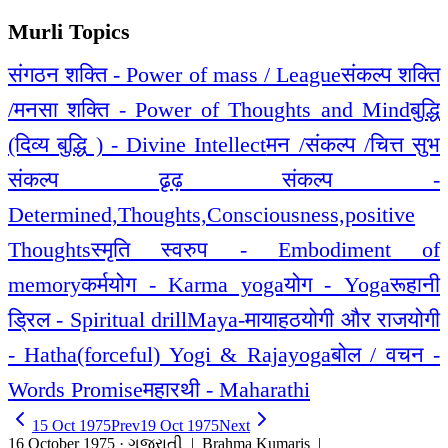
Murli Topics
संगठन शक्ति - Power of mass / League
संकल्प शक्ति
/मनसा शक्ति - Power of Thoughts and Mind
बुद्धि
(दिव्य बुद्धि ) - Divine Intellect
मन /संकल्प /चित्त सुभ
संकल्प ढृढ़ संकल्प -
Determined,Thoughts,Consciousness,positive
Thoughts
स्मृति स्वरुप - Embodiment of
memory
कर्मयोग - Karma yoga
योग - Yoga
रूहानी
ड्रिल - Spiritual drill
Maya-माया
हठयोगी और राजयोगी
- Hatha(forceful) Yogi & Rajayoga
बोल / वचन -
Words Promise
महारथी - Maharathi
15 Oct 1975
Prev
19 Oct 1975
Next
16 October 1975 · ગુજરાતી
| Brahma Kumaris |