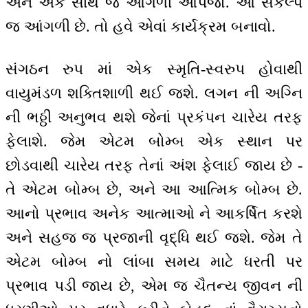
એને એક સાથે જ આંગળી આપજો. આ સંકલ્પ
જ આંગળી છે. તો હવે એવાં કાર્યક્રમ બનાવો.
સંગઠન રુપ માં એક સ્મૃતિ-સ્વરુપ હોવાથી
વાયુમંડળ શક્તિશાળી થઈ જશે. લગન ની અગ્નિ
ની ભઠ્ઠી અનુભવ થશે જેનાં પ્રકંપન ચારેય તરફ
ફેલાશે. જેમ એટમ બોમ્બ એક સ્થાન પર
છોડવાથી ચારેય તરફ તેનાં અંશ ફેલાઈ જાય છે -
તે એટમ બોમ્બ છે, અને આ આત્મિક બોમ્બ છે.
આનો પ્રભાવ અનેક આત્માઓ ને આકર્ષિત કરશે
અને સહજ જ પ્રજાની વૃદ્ધિ થઈ જશે. જેમ તે
એટમ બોમ્બ નો લાંબા સમય માટે ધરતી પર
પ્રભાવ પડી જાય છે, એમ જ ચૈતન્ય જીવન ની