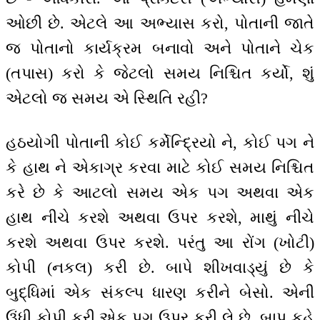
ઓછી છે. એટલે આ અભ્યાસ કરો, પોતાની જાતે
જ પોતાનો કાર્યક્રમ બનાવો અને પોતાને ચેક
(તપાસ) કરો કે જેટલો સમય નિશ્ચિત કર્યો, શું
એટલો જ સમય એ સ્થિતિ રહી?
હઠયોગી પોતાની કોઈ કર્મેન્દ્રિયો ને, કોઈ પગ ને
કે હાથ ને એકાગ્ર કરવા માટે કોઈ સમય નિશ્ચિત
કરે છે કે આટલો સમય એક પગ અથવા એક
હાથ નીચે કરશે અથવા ઉપર કરશે, માથું નીચે
કરશે અથવા ઉપર કરશે. પરંતુ આ રોંગ (ખોટી)
કોપી (નકલ) કરી છે. બાપે શીખવાડ્યું છે કે
બુદ્ધિમાં એક સંકલ્પ ધારણ કરીને બેસો. એની
ઉંધી કોપી કરી એક પગ ઉપર કરી લે છે. બાપ કહે