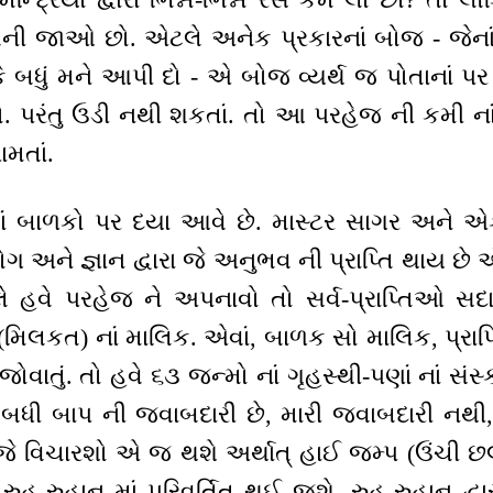
થી બની જાઓ છો. એટલે અનેક પ્રકારનાં બોજ - જેના
 કે બધું મને આપી દો - એ બોજ વ્યર્થ જ પોતાનાં 
ો. પરંતુ ઉડી નથી શકતાં. તો આ પરહેજ ની કમી નાં
ામતાં.
ં બાળકો પર દયા આવે છે. માસ્ટર સાગર અને એ
યોગ અને જ્ઞાન દ્વારા જે અનુભવ ની પ્રાપ્તિ થાય
લે હવે પરહેજ ને અપનાવો તો સર્વ-પ્રાપ્તિઓ સદ
ટી (મિલકત) નાં માલિક. એવાં, બાળક સો માલિક, પ્રા
વાતું. તો હવે ૬૩ જન્મો નાં ગૃહસ્થી-પણાં નાં સંસ્
. બધી બાપ ની જવાબદારી છે, મારી જવાબદારી નથ
 વિચારશો એ જ થશે અર્થાત્ હાઈ જમ્પ (ઉંચી છ
ં રુહ-રુહાન માં પરિવર્તિત થઈ જશે. રુહ-રુહાન દ્વ