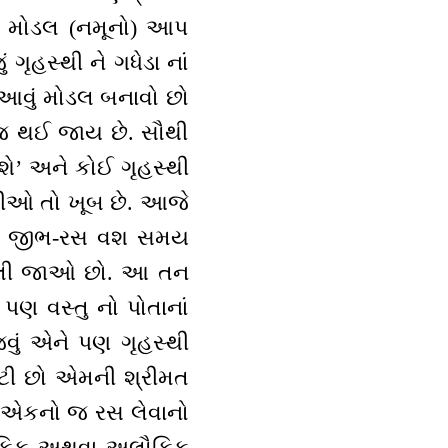
નું મોડલ (નમૂનો) આપ
 ગૃહસ્થી ને ગધેડા નાં
 - આવું મોડલ બનાવો છો
બોજ થઈ જાય છે. સૌથી
શે’ અને કોઈ ગૃહસ્થી
્થીઓ તો ખૂબ છે. આજે
ાલે જીભ-રસ વશ સમય
) ભૂલી જાઓ છો. આ તન
 પણ વસ્તુ નો પોતાનાં
જવું એને પણ ગૃહસ્થી
્રસ્ટી છો એમની શ્રીમત
ારા એકનો જ રસ લેવાનો
ો લૌકિક અથવા અલૌકિક