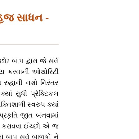
 સહજ સાધન -
 બાપ દ્વારા જે સર્વ
જ્ય કરવાની ઓથોરિટી
આ રુહાની નશો નિરંતર
યાં સુધી પ્રેક્ટિકલ
ક્તિશાળી સ્વરુપ ક્યાં
પ્રકૃતિ-જીત બનવામાં
ાર્ય કરાવવા ઈચ્છો એ જ
ં બાપ સર્વ બાળકો ને