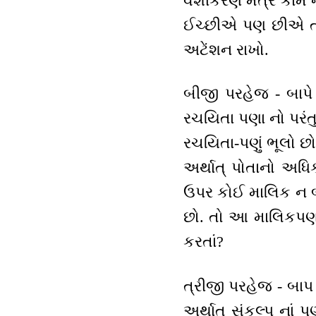
વશીકરણ મંત્ર કામ ન
ઈચ્છીએ પણ છીએ તો
અટેંશન રાખો.
બીજી પરહેજ - બાપે
રચયિતા પણા નો પરંતુ
રચયિતા-પણું ભૂલો છ
અર્થાત્ પોતાનો અધિ
ઉપર કોઈ માલિક ન
છો. તો આ માલિકપણાં
કરતાં?
ત્રીજી પરહેજ - બાપ દ
અર્થાત્ સંકલ્પ નાં 