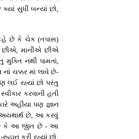
યાં સુધી બન્યાં છો,
હે છે કે ચેક (તપાસ)
ણીએ છીએ, માનીએ છીએ
 મુક્તિ નથી પામતાં,
ં ચક્કર માં લાવે છે-
ણ લઈ રહ્યાં છો પરંતુ
સ્વીકાર કરવાની હતી
કારે અહીંયા પણ જ્ઞાન
આ અયથાર્થ છે, આ કરવું
છે કે આ જીત છે - આ
રુહાન કરી રહ્યાં છો,