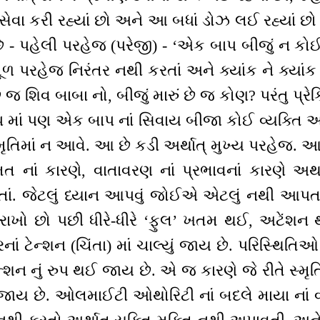
 સેવા કરી રહ્યાં છો અને આ બધાં ડોઝ લઈ રહ્યાં છો
ે - પહેલી પરહેજ (પરેજી) - ‘એક બાપ બીજું ન કોઈ
 મૂળ પરહેજ નિરંતર નથી કરતાં અને ક્યાંક ને ક્યાં
 છું જ શિવ બાબા નો, બીજું મારું છે જ કોણ? પરંતુ પ્રેક
્પ માં પણ એક બાપ નાં સિવાય બીજા કોઈ વ્યક્તિ અન
તિમાં ન આવે. આ છે કડી અર્થાત્ મુખ્ય પરહેજ. 
મત નાં કારણે, વાતાવરણ નાં પ્રભાવનાં કારણે અથ
ાં. જેટલું ધ્યાન આપવું જોઈએ એટલું નથી આપતા
ન) રાખો છો પછી ધીરે-ધીરે ‘ફુલ’ ખતમ થઈ, અટેં
ાં ટેન્શન (ચિંતા) માં ચાલ્યું જાય છે. પરિસ્થિ
્શન નું રુપ થઈ જાય છે. એ જ કારણે જે રીતે સ્મૃ
ાય છે. ઓલમાઈટી ઓથોરિટી નાં બદલે માયા નાં વ