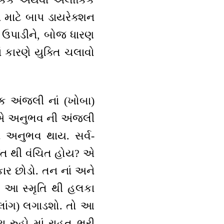
ં માટે બાપ ડાયરેક્શન
પર ઉપાડીને, બોજ ધારણ
 કારણે યુક્તિ ચલાવો
ક અંજલી નાં (ખોબા)
 છે એ અનુભવ ની અંજલી
ા અનુભવ થાય. સર્વ-
પ્તિ થી વંચિત હોય? એ
કાર છોડો. તન નાં અને
ી, આ સ્મૃતિ થી હલકા
લાંગ) લગાડશો. તો આ
ારા રુહો માં રાહત ભરી