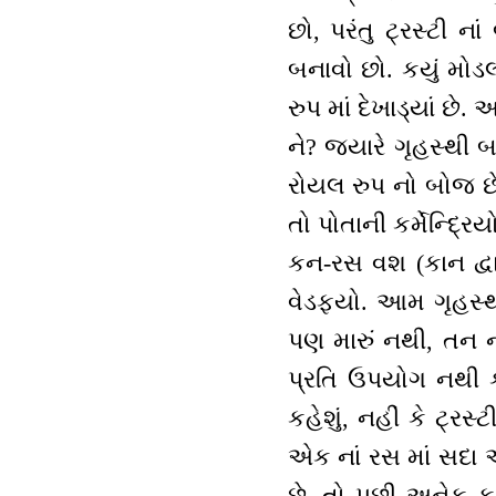
છો, પરંતુ ટ્રસ્ટી 
બનાવો છો. કયું મોડલ 
રુપ માં દેખાડ્યાં છે
ને? જ્યારે ગૃહસ્થી
રોયલ રુપ નો બોજ છે
તો પોતાની કર્મેન્દ
કન-રસ વશ (કાન દ્
વેડફ્યો. આમ ગૃહસ્થ
પણ મારું નથી, તન નો
પ્રતિ ઉપયોગ નથી કર
કહેશું, નહીં કે ટ્રસ
એક નાં રસ માં સદા એ
છે. તો પછી અનેક કર