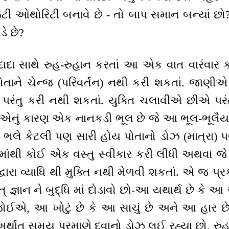
ોરિટી બનાવે છે - તો બાપ સમાન બન્યાં છો? ક્
ે છે?
ાદા સાથે રુહ-રુહાન કરતાં આ એક વાત વારંવાર ક
ોતાને ચેન્જ (પરિવર્તન) નથી કરી શકતાં. જા
ંતુ કરી નથી શકતાં. યુક્તિ ચલાવીએ છીએ પરંતુ
 એનું કારણ એક નાનકડી ભૂલ છે જે આ ભૂલ-ભૂલૈયા ના
વા ભલે કેટલી પણ સારી હોય પોતાનો ડોઝ (માત્રા) પ
ંથી કોઈ એક વસ્તુ સ્વીકાર કરી લીધી અથવા જે 
્વારા વ્યાધિ થી મુક્તિ નથી મેળવી શકતાં. એ જ પ્ર
ત્ જ્ઞાન ને બુદ્ધિ માં દોડાવો છો-આ યથાર્થ છે કે 
ોઈએ, આ ખોટું છે કે આ સાચું છે અને આ હાર 
અર્થાત્ સમય પ્રમાણે દવાનો ડોઝ લઈ રહ્યા છો, રુહ-