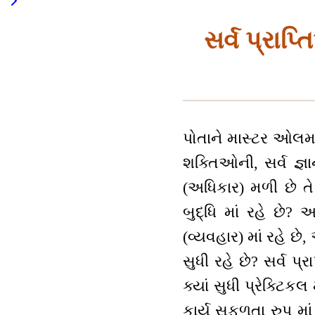
સર્વ પ્રાપ
પોતાને માસ્ટર ઓલમા
શક્તિઓની, સર્વ જ્
(અધિકાર) મળી છે તે
બુદ્ધિ માં રહે છે?
(વ્યવહાર) માં રહે છે
સુધી રહે છે? સર્વ 
ક્યાં સુધી પ્રેક્ટિક
કાર્ય સફળતા રુપ મા