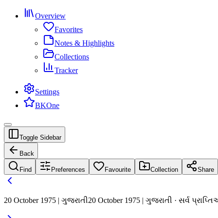
Overview
Favorites
Notes & Highlights
Collections
Tracker
Settings
BKOne
Toggle Sidebar
Back
Find
Preferences
Favourite
Collection
Share
20 October 1975 | ગુજરાતી
20 October 1975 | ગુજરાતી · સર્વ પ્રાપ