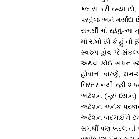
ક્લાસ કરી રહ્યાં છો,
પરહેજ અને મર્યાદા છ
સમર્થી માં રહેવું-આ
માં રાખો છો કે હું તો
સ્વરુપ હોવ જે સંકલ
અથવા કોઈ સાધન સ્મૃ
હોવાનાં કારણે, મન-
નિરંતર નથી રહી શકત
અટેંશન (પૂરું ધ્યા
અટેંશન અનેક પ્રકારન
અટેંશન બદલાઈને ટેન
સમર્થી પણ બદલાતી જ