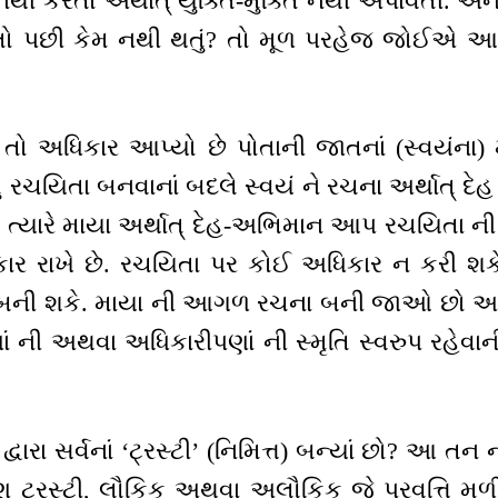
થી કરતો અર્થાત્ યુક્તિ-મુક્તિ નથી અપાવતી. અને 
 પછી કેમ નથી થતું? તો મૂળ પરહેજ જોઈએ આ
 તો અધિકાર આપ્યો છે પોતાની જાતનાં (સ્વયંના
 રચયિતા બનવાનાં બદલે સ્વયં ને રચના અર્થાત્ દે
ો ત્યારે માયા અર્થાત્ દેહ-અભિમાન આપ રચયિતા ન
કાર રાખે છે. રચયિતા પર કોઈ અધિકાર ન કરી શકે,
 બની શકે. માયા ની આગળ રચના બની જાઓ છો 
 ની અથવા અધિકારીપણાં ની સ્મૃતિ સ્વરુપ રહેવા
્વારા સર્વનાં ‘ટ્રસ્ટી’ (નિમિત્ત) બન્યાં છો? આ તન 
પણ ટ્રસ્ટી, લૌકિક અથવા અલૌકિક જે પ્રવૃત્તિ મળ