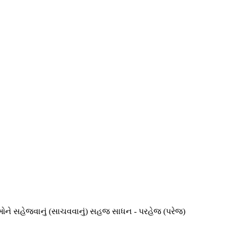
્તિઓને સહેજવાનું (સાચવવાનું) સહજ સાધન - પરહેજ (પરેજ)