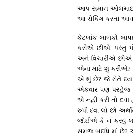
આપ સમાન ઓલમાઇટી ઓથ
આ ચેકિંગ કરતાં આવડ
કેટલાંક બાળકો બાપદ
કરીએ છીએ, પરંતુ પ
અને વિચારીએ છીએ પર
એનાં માટે શું કરીએ?
એ શું છે? જે રીતે દ
એકવાર પણ પરહેજ મા
એ નહીં કરી તો દવા દ
રુપી દવા લો છો અર્થા
જોઈએ કે ન કરવું જ
સમજ બુદ્ધિ માં છે? 