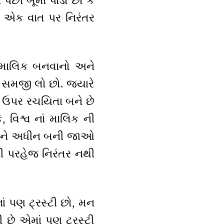
પછી બૂમો પાડો છો કે
 એક વાત પર નિરંતર
) માલિક બનવાનો અને
હ સમજી લો છો. જ્યારે
ી ઉપર રચયિતા બને છે
 વિશ્વ નાં માલિક ની
અને અધીન બની જાઓ
ની પરહેજ નિરંતર નથી
નાં પણ ટ્રસ્ટી છો, મન
ી છે એમાં પણ ટ્રસ્ટી