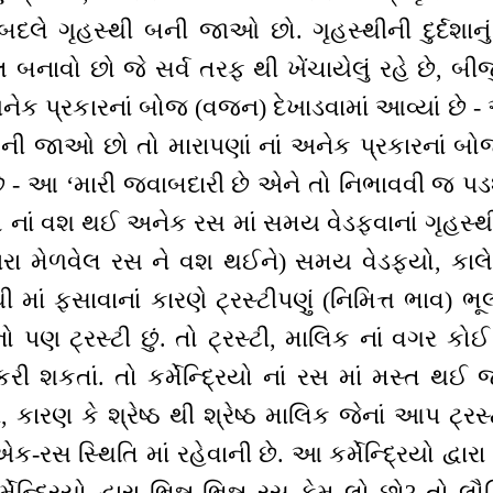
નાં બદલે ગૃહસ્થી બની જાઓ છો. ગૃહસ્થીની દુર્દશા
બનાવો છો જે સર્વ તરફ થી ખેંચાયેલું રહે છે, બીજું
. અનેક પ્રકારનાં બોજ (વજન) દેખાડવામાં આવ્યાં છે
 બની જાઓ છો તો મારાપણાં નાં અનેક પ્રકારનાં 
 - આ ‘મારી જવાબદારી છે એને તો નિભાવવી જ પડ
્રિયો નાં વશ થઈ અનેક રસ માં સમય વેડફવાનાં ગૃહસ
વારા મેળવેલ રસ ને વશ થઈને) સમય વેડફ્યો, ક
ી માં ફસાવાનાં કારણે ટ્રસ્ટીપણું (નિમિત્ત ભાવ
 પણ ટ્રસ્ટી છું. તો ટ્રસ્ટી, માલિક નાં વગર કોઈ
ી શકતાં. તો કર્મેન્દ્રિયો નાં રસ માં મસ્ત થઈ 
્ટી, કારણ કે શ્રેષ્ઠ થી શ્રેષ્ઠ માલિક જેનાં આપ ટ
ક-રસ સ્થિતિ માં રહેવાની છે. આ કર્મેન્દ્રિયો દ્વ
્મેન્દ્રિયો દ્વારા ભિન્ન-ભિન્ન રસ કેમ લો છો? ત