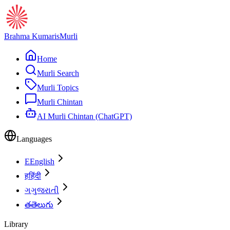
Brahma Kumaris
Murli
Home
Murli Search
Murli Topics
Murli Chintan
AI Murli Chintan (ChatGPT)
Languages
E
English
ह
हिंदी
ગ
ગુજરાતી
త
తెలుగు
Library