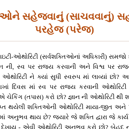
્તિઓને સહેજવાનું (સાચવવાનું)
પરહેજ (પરેજ)
ઇટી-ઓથોરિટી (સર્વશક્તિઓનાં અધિકારી) સમજો છો?
ઞાન ની, સ્વ પર રાજ્ય કરવાની અને વિશ્વ પર રા
 ઓથોરિટી ને ક્યાં સુધી સ્વરુપ માં લાવ્યાં છો? 
 આખાં દિવસ માં સ્વ પર રાજ્ય કરવાની ઓથોરિટી ક્
, એ ચેકિંગ (તપાસ) કરો છો? જ્ઞાન ની ઓથોરિટી થી શ
પ્રાપ્ત થયેલી શક્તિઓની ઓથોરિટી માયા-જીત અને 
લ માં અનુભવ થાય છે? જ્યારે જે શક્તિ દ્વારા જે ક
ં દેખાય - એવી ઓથોરિટી અનુભવ કરો છો? બેહદ ના