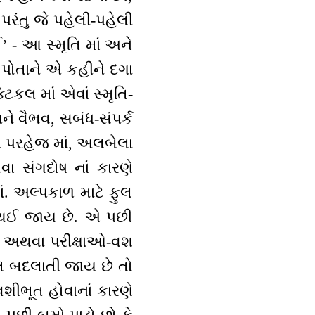
 પરંતુ જે પહેલી-પહેલી
’ - આ સ્મૃતિ માં અને
ક પોતાને એ કહીને દગા
્ટિકલ માં એવાં સ્મૃતિ-
ે વૈભવ, સબંધ-સંપર્ક
આ પરહેજ માં, અલબેલા
વા સંગદોષ નાં કારણે
ં. અલ્પકાળ માટે ફુલ
શન થઈ જાય છે. એ પછી
તિઓ અથવા પરીક્ષાઓ-વશ
તિ બદલાતી જાય છે તો
શીભૂત હોવાનાં કારણે