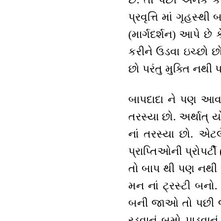
પ્રવૃત્તિ માં ગૃહસ્
(માર્ગદર્શન) આપે છે
કરીને ઉડવા ઇચ્છો છ
છો પરંતુ મુક્તિ નથી પ
બાપદાદા ને પણ આવા
તરસ્યા છો. અર્થાત્ 
નાં તરસ્યા છો. એટ
પ્રાપ્તિઓની પ્રોપર્
તો બાપ થી પણ નથી જો
મન નાં ટ્રસ્ટી બનો
બની જાઓ તો પછી જે
રડવાનું બૂમો પાડવાનુ