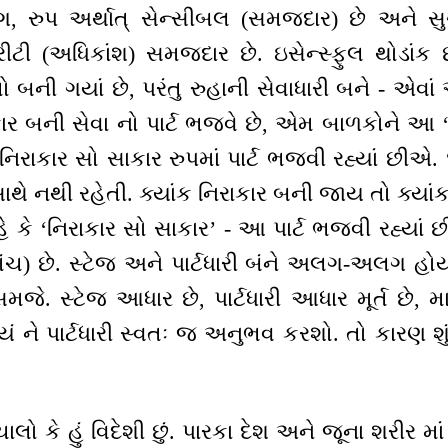
રંગ, રુપ અર્થાત્ સેન્સીબલ (સમજદાર) છે અને સ
ોરીટી (અધિકાંશ) સમજદાર છે. ઇસેન્સ્ફુલ થોડાંક 
ો બની ગયાં છે, પરંતુ રુહાની સેવાધારી બને - એવા
ર બની સેવા નો પાર્ટ ભજવે છે, એમ બાળકોને આ ‘મં
રાકાર સો સાકાર રુપમાં પાર્ટ ભજવી રહ્યાં છીએ. 
સાથે નથી રહેતી. ક્યાંક નિરાકાર બની જાય તો ક્યા
 કે ‘નિરાકાર સો સાકાર’ - આ પાર્ટ ભજવી રહ્યાં 
ંચ) છે. સ્ટેજ અને પાર્ટધારી બંને અલગ-અલગ હોય છે
સમજે. સ્ટેજ આધાર છે, પાર્ટધારી આધાર મૂર્ત છે,
 ને પાર્ટધારી સ્વતઃ જ અનુભવ કરશો. તો કારણ શું થ
કે હું વિદેશી છું. પારકા દેશ અને જૂના શરીર માં 