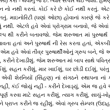
્કી) કરો - થવાનું જ છે. ત્યારે સંપન્ન થઇ જશો. હમ
્તન નો નથી કરતાં. કોઈ કરે છે કોઈ નથી કરતું. એટ
ું. માઇનોરિટી (ઘણાં ઓછા) હોવાનાં કારણે જે કરે 
તું નથી. એટલે હવે એવાં પ્રોગ્રામ બનાવો, જે એવાં વ
લ્પ થી કરીને બતાવજો. જેમ શરુઆત માં પુરુષાર્થ 
 બનાવતા હતાં અને પુરુષાર્થ ની રેસ કરતા હતાં, એ
એમ હવે એવાં તીવ્ર પુરુષાર્થીઓનું ગ્રુપ બને, જે આ 
, કરીને દેખાડીશું. જેમ શરુઆત માં બાપ સાથે પવિત્રત
, સહન કરીશું, માર ખાઈશું, ઘર છોડી દઈશું, પરંતુ 
એવી શેરનિયોં (સિંહણ) નાં સંગઠને સ્થાપના નાં કા
યું નહીં, કંઈ જોયું નહીં - કરીને દેખાડ્યું, એમ જ હ
ે પૂર્ણ કરવા માટે સહન કરીશું, ત્યાગ કરીશું, સાચું-ખોટ
ષ ને પ્રાપ્ત કરીને જ રહીશું. એવાં ગ્રુપ સેમ્પલ (ઉદ