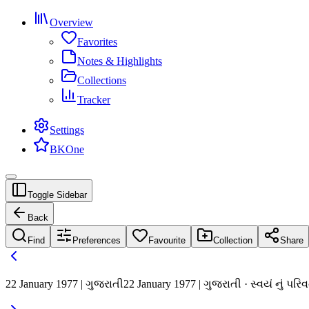
Overview
Favorites
Notes & Highlights
Collections
Tracker
Settings
BKOne
Toggle Sidebar
Back
Find
Preferences
Favourite
Collection
Share
22 January 1977 | ગુજરાતી
22 January 1977 | ગુજરાતી · સ્વયં નું પર