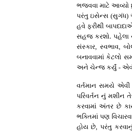
ભજવવા માટે આવ્યો છ
પરંતુ ઇસેન્સ (સુગંધ
હવે ફરીથી બાપદાદાએ પ
સહજ કરશો. પહેલા સ્
સંસ્કાર, સ્વભાવ, બોલ 
બનાવવામાં કેટલો સમય લ
અને ચેન્જ કર્યું - એ
વર્તમાન સમયે એવી સ
પરિવર્તન નું મશીન 
કરવામાં અંતર છે ક
ભક્તિમાં પણ વિચારવાન
હોય છે, પરંતુ કરવાન