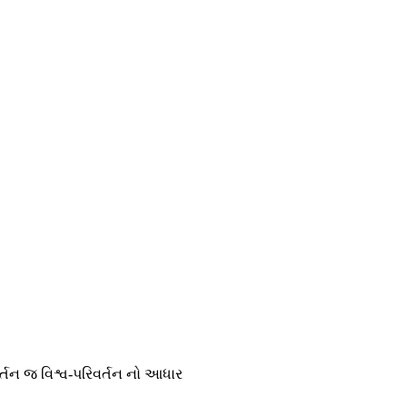
િવર્તન જ વિશ્વ-પરિવર્તન નો આધાર