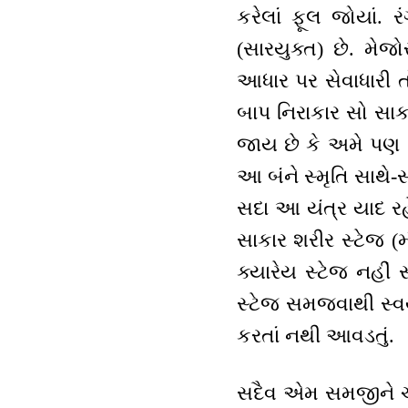
કરેલાં ફૂલ જોયાં. 
(સારયુક્ત) છે. મેજ
આધાર પર સેવાધારી ત
બાપ નિરાકાર સો સાકા
જાય છે કે અમે પણ નિ
આ બંને સ્મૃતિ સાથે-
સદા આ યંત્ર યાદ રહે
સાકાર શરીર સ્ટેજ (મ
ક્યારેય સ્ટેજ નહીં 
સ્ટેજ સમજવાથી સ્વયં
કરતાં નથી આવડતું.
સદૈવ એમ સમજીને ચાલો 