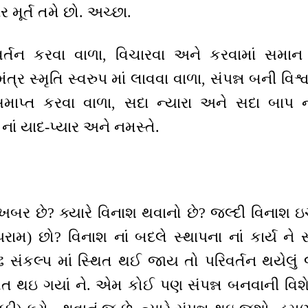
 મૂર્ત તમે છો. અચ્છા.
ર્તન કરવા વાળા, વિચારવા અને કરવામાં સમાન
ત્ર સ્મૃતિ સ્વરુપ માં લાવવા વાળા, સંપન્ન બની વિશ્વ
ાપ્ત કરવા વાળા, સદા ન્યારા અને સદા બાપ ના
ાં યાદ-પ્યાર અને નમસ્તે.
ખબર છે? ક્યારે વિનાશ થવાનો છે? જલ્દી વિનાશ ઇચ
રામ) છો? વિનાશ નાં બદલે સ્થાપના નાં કાર્ય ને સ
 સંકલ્પ માં સ્થિત થઈ જાય તો પરિવર્તન થયેલું
ત થઇ ગયાં ને. એમ કોઈ પણ સંપન્ન બનવાની વિશેષ 