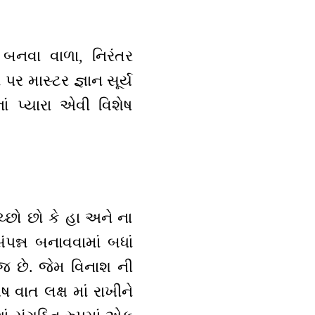
 બનવા વાળા, નિરંતર
 પર માસ્ટર જ્ઞાન સૂર્ય
ં પ્યારા એવી વિશેષ
્છો છો કે હા અને ના
ંપન્ન બનાવવામાં બધાં
 જ છે. જેમ વિનાશ ની
વાત લક્ષ માં રાખીને