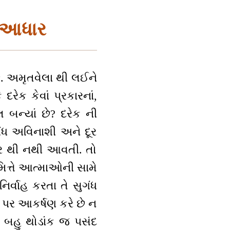
નો આધાર
છે. અમૃતવેલા થી લઈને
રેક કેવાં પ્રકારનાં,
લ બન્યાં છે? દરેક ની
ુગંધ અવિનાશી અને દૂર
દૂર થી નથી આવતી. તો
િમિત્તે આત્માઓની સામે
િર્વાહ કરતા તે સુગંધ
ર પર આકર્ષણ કરે છે ન
ાં બહુ થોડાંક જ પસંદ