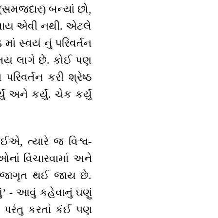
(સમજદાર) બન્યાં છો,
 ફેલાય એવી નથી. એટલે
ાં સ્વયં નું પરિવર્તન
સમય લાગે છે. કોઈ પણ
ે પરિવર્તન કરી શ્રેષ્ઠ
અને કર્યું. ચેક કર્યું
ઈએ, ત્યારે જ વિશ્વ-
ઓનાં વિચારવામાં અને
ય જાગૃત થઈ જાય છે.
 - આવું કહેવાનું ઘણું
, પરંતુ કરતાં કંઈ પણ