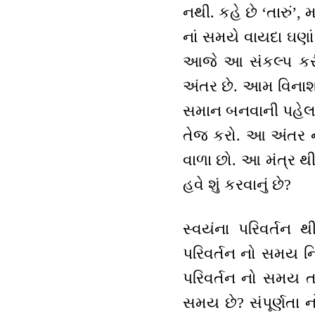
નથી. કહે છે ‘તારું’, 
નાં સમયે વાયદા ઘણા
આજે આ સંકલ્પ કરીએ
અંતર છે. આમ વિનાશન
સમાન બનવાની પહેલાં
તેજ કરો. આ અંતર ને 
વાળા છો. આ મંત્ર થ
હવે શું કરવાનું છે?
સ્વયંના પરિવર્તન થી
પરિવર્તન નો સમય નિશ્
પરિવર્તન નો સમય તમ
સમય છે? સંપૂર્ણતા ન