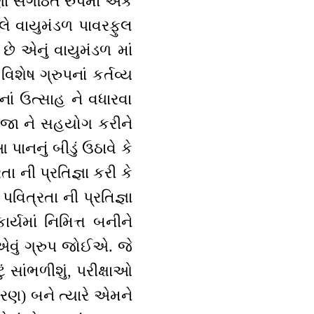
ણાં સંગઠિત રુપમાં એક
લે વાયુમંડળ પાવરફુલ
છે એનું વાયુમંડળ માં
િશેષ ગ્રુપનાં કર્તવ્ય
નાં ઉત્સાહ ને વધારવા
કબીજા ને સહયોગ કરીને
પાનનું બીડું ઉઠાવે કે
ા ની પ્રતિજ્ઞા કરી કે
પવિત્રતા ની પ્રતિજ્ઞા
ર્યમાં નિમિત્ત બનીને
વે એવું ગ્રુપ જોઈએ. જે
ું સાંભળીશું, પરીક્ષાઓ
ાહરણ) બને ત્યારે એમને