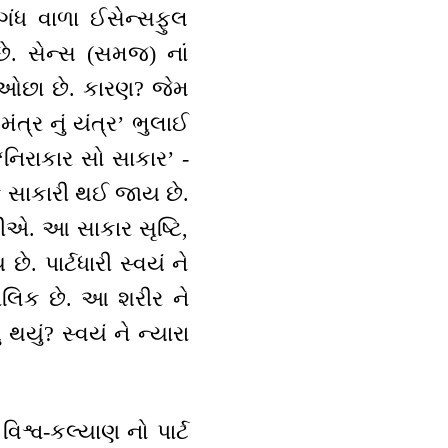
ુગંધ વાળા ઈસેન્સફુલ
છે. સેન્સ (સમજ) નાં
ં ઓછા છે. કારણ? જેમ
ત્ર નું યંત્ર’ ભુલાઈ
‘નિરાકાર સો સાકાર’ -
ંક સાકારી થઈ જાય છે.
છીએ. આ સાકાર સૃષ્ટિ,
. પાર્ટધારી સ્વયં ને
 માલિક છે. આ શરીર ને
યું? સ્વયં ને ન્યારા
વિશ્વ-કલ્યાણ નો પાર્ટ