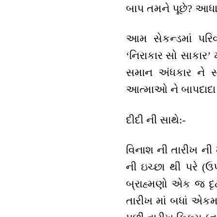
બાપ તમને પૂછે? આધાર
આમ સેકન્ડમાં પરિવ
‘નિરાકાર સો સાકાર’ મં
સમાન અંધકાર ને સમ
આત્માઓ ને બાપદાદા ન
દીદી ની સાથે:-
વિનાશ ની તારીખ ની 
ની ઇચ્છા થી પરે (ઉપ
બ્રાહ્મણો એક જ દૃઢ
તારીખ માં બધાં એકમ