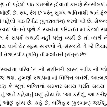
ું. તો પહેલો પાઠ કમજોર હોવાનાં કારણે સેન્સીબલ 
) ઓછી છે. રુપ, રંગ છે પરંતુ સુગંધ અવિનાશી અને
હેલો પાઠ રિપીટ (પુનરાવર્તન) કરવો પડે છે. સેકન્ડ મ
વયં પોતાને પૂછો કે સ્વયંના પરિવર્તન માં કેટલો 
કે સંપર્ક યથાર્થ નહીં પરંતુ વ્યર્થ છે તો વ્યર્થ ન
ાગે છે? સૂક્ષ્મ સંકલ્પો ને, સંસ્કારો ને જે વિચાર્યું 
વી તેજ સ્પીડ (ગતિ) ની મશીનરી (યંત્ર) છે?
્વયંના પરિવર્તન ની મશીનરી ફાસ્ટ સ્પીડ ની જો
તેજ થશે. હમણાં સ્થાપના નાં નિમિત્ત બનેલી આત્મા
ારણ કે જૂનાં ભક્તિનાં સંસ્કાર સમય પ્રતિ સમ
ું અને કહેવાનું ઘણું હોય છે. ‘આ કરીશું, આ કરીશું’
ું ઓછું હોય છે. કહે છે, બલિહાર (કુરબાન) જઈશું