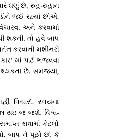
ારે ઘણું છે, રુહ-રુહાન
ડીને જઈ રહ્યાં છીએ.
િચારવા અને કરવામાં
થી શકતી. તો હવે બાપ
વર્તન કરવાની મશીનરી
કાર’ માં પાર્ટ ભજવવા
શ્યકતા છે. સમજ્યાં,
નહીં વિચારો. સ્વયંના
પન્ન થઇ જ જશે. વિશ્વ-
સમાપ્ત થવામાં કેટલો
ો. બાપ ને પૂછો છો કે