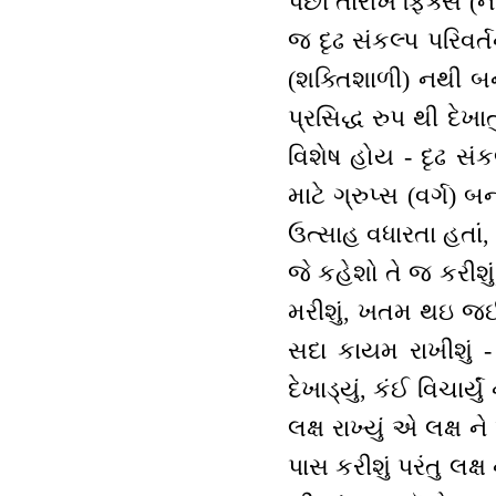
પછી તારીખ ફિક્સ (નક
જ દૃઢ સંકલ્પ પરિવર
(શક્તિશાળી) નથી બનત
પ્રસિદ્ધ રુપ થી દેખા
વિશેષ હોય - દૃઢ સંક
માટે ગ્રુપ્સ (વર્ગ)
ઉત્સાહ વધારતા હતાં, 
જે કહેશો તે જ કરીશું
મરીશું, ખતમ થઇ જઈશું
સદા કાયમ રાખીશું - 
દેખાડ્યું, કંઈ વિચાર્
લક્ષ રાખ્યું એ લક્ષ ન
પાસ કરીશું પરંતુ લક્