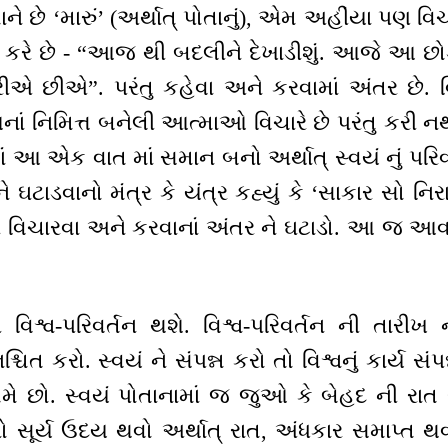
માને છે ‘મારું’ (અર્થાત્ પોતાનું), એમ અહીંયા પણ વિચ
ં કરે છે - “આજ થી બદલીને દેખાડીશું. આજે આ છો
 છીએ”. પરંતુ કહેવા અને કરવામાં અંતર છે. વ
ાં નિમિત્ત બનેલી આત્માઓ વિચારે છે પરંતુ કરી ન
 આ એક વાત માં સમાન બનો અર્થાત્ સ્વયં નું પરિ
ઘટાડવાનો મંત્ર કે યંત્ર કહ્યું કે ‘સાકાર સો નિરા
ી વિચારવા અને કરવાનાં અંતર ને ઘટાડો. આ જ આવ
 વિશ્વ-પરિવર્તન થશે. વિશ્વ-પરિવર્તન ની તારીખ 
ચિત કરો. સ્વયં ને સંપન્ન કરો તો વિશ્વનું કાર્ય સં
ે છો. સ્વયં પોતાનામાં જ જુઓ કે બેહદ ની રાત 
ો સૂર્ય ઉદય થવો અર્થાત્ રાત, અંધકાર સમાપ્ત થવ