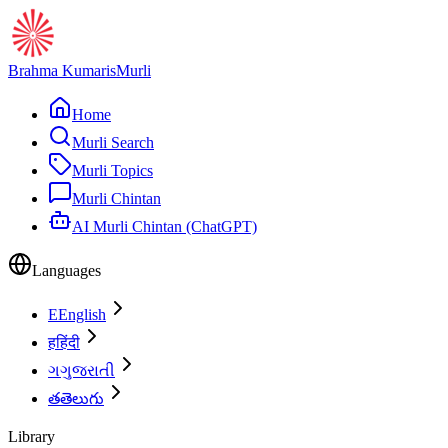
Brahma Kumaris
Murli
Home
Murli Search
Murli Topics
Murli Chintan
AI Murli Chintan (ChatGPT)
Languages
E
English
ह
हिंदी
ગ
ગુજરાતી
త
తెలుగు
Library