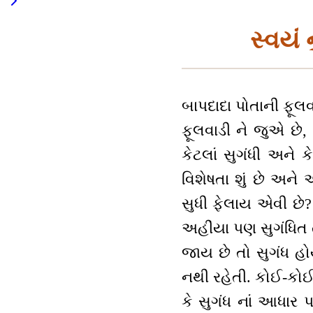
સ્વયં 
બાપદાદા પોતાની ફૂલવ
ફૂલવાડી ને જુએ છે, 
કેટલાં સુગંધી અને ક
વિશેષતા શું છે અને 
સુધી ફેલાય એવી છે?
અહીંયા પણ સુગંધિત તો
જાય છે તો સુગંધ હોય
નથી રહેતી. કોઈ-કોઈ 
કે સુગંધ નાં આધાર પ