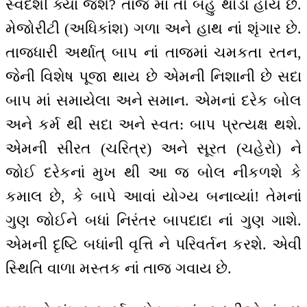
સ્વદેશી ક્યાં જશે? તાજ માં તો બહુ થોડાં હોય છે.
મેજોરીટી (અધિકાંશ) ગળા અને હાથ નાં શૃંગાર છે.
તાજધારી અર્થાત્ બાપ નાં તાજમાં ચમકતા રતન,
જેની વિશેષ પૂજા થાય છે એમની નિશાની છે સદા
બાપ માં સમાયેલા અને સમાન. એમનાં દરેક બોલ
અને કર્મ થી સદા અને સ્વત: બાપ પ્રત્યક્ષ થશે.
એમની સીરત (ચરિત્ર) અને સૂરત (ચહેરો) ને
જોઈ દરેકનાં મુખ થી આ જ બોલ નીકળશે કે
કમાલ છે, કે બાપે આવાં યોગ્ય બનાવ્યાં! તેમનાં
ગુણ જોઈને બધાં નિરંતર બાપદાદા નાં ગુણ ગાશે.
એમની દૃષ્ટિ બધાંની વૃત્તિ ને પરિવર્તન કરશે. એવી
સ્થિતિ વાળા મસ્તક નાં તાજ ગવાય છે.