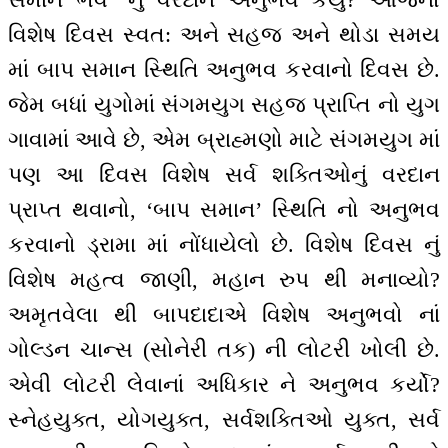
વિશેષ દિવસ સ્વત: અને સહજ અને થોડા સમય
માં બાપ સમાન સ્થિતિ અનુભવ કરવાનો દિવસ છે.
જેમ બધાં યુગોમાં સંગમયુગ સહજ પ્રાપ્તિ નો યુગ
ગાવામાં આવે છે, એમ બ્રાહ્મણો માટે સંગમયુગ માં
પણ આ દિવસ વિશેષ સર્વ શક્તિઓનું વરદાન
પ્રાપ્ત થવાનો, ‘બાપ સમાન’ સ્થિતિ નો અનુભવ
કરવાનો ડ્રામા માં નોંધાયેલો છે. વિશેષ દિવસ નું
વિશેષ મહત્વ જાણી, મહાન રુપ થી મનાવ્યો?
અમૃતવેલા થી બાપદાદાએ વિશેષ અનુભવો નાં
ગોલ્ડન ચાન્સ (સોનેરી તક) ની લોટરી ખોલી છે.
એવી લોટરી લેવાનાં અધિકાર ને અનુભવ કર્યો?
સ્નેહયુક્ત, યોગયુક્ત, સર્વશક્તિઓ યુક્ત, સર્વ