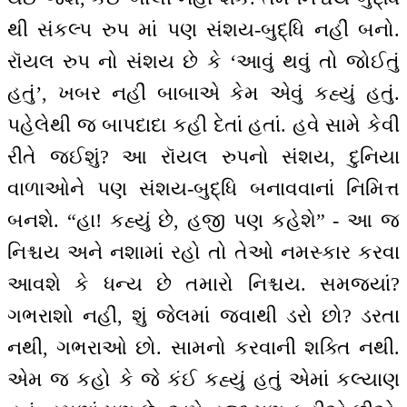
થી સંકલ્પ રુપ માં પણ સંશય-બુદ્ધિ નહીં બનો.
રૉયલ રુપ નો સંશય છે કે ‘આવું થવું તો જોઈતું
હતું’, ખબર નહીં બાબાએ કેમ એવું કહ્યું હતું.
પહેલેથી જ બાપદાદા કહી દેતાં હતાં. હવે સામે કેવી
રીતે જઈશું? આ રૉયલ રુપનો સંશય, દુનિયા
વાળાઓને પણ સંશય-બુદ્ધિ બનાવવાનાં નિમિત્ત
બનશે. “હા! કહ્યું છે, હજી પણ કહેશે” - આ જ
નિશ્ચય અને નશામાં રહો તો તેઓ નમસ્કાર કરવા
આવશે કે ધન્ય છે તમારો નિશ્ચય. સમજ્યાં?
ગભરાશો નહીં, શું જેલમાં જવાથી ડરો છો? ડરતા
નથી, ગભરાઓ છો. સામનો કરવાની શક્તિ નથી.
એમ જ કહો કે જે કંઈ કહ્યું હતું એમાં કલ્યાણ