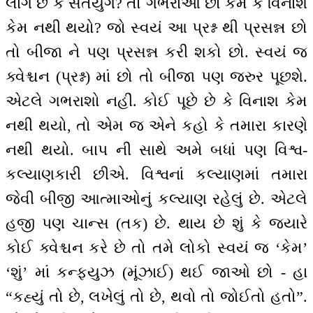
લાગે છે કે સતયુગ? તો ગભરાઓ છો કેમ કે વિનાશ
કેમ નથી થયો? જો સ્વયં આ પ્રશ્ન થી પ્રસન્ન છો
તો બીજા ને પણ પ્રસન્ન કરી શકો છો. સ્વયં જ
ક્વેશ્ચન (પ્રશ્ન) માં છો તો બીજા પણ જરુર પૂછશે.
એટલે ગભરાશો નહીં. કોઈ પૂછે છે કે વિનાશ કેમ
નથી થયો, તો એમ જ એને કહો કે તમારા કારણે
નથી થયો. બાપ ની સાથે અમે બધાં પણ વિશ્વ-
કલ્યાણકારી છીએ. વિશ્વનાં કલ્યાણમાં તમારા
જેવી બીજી આત્માઓનું કલ્યાણ રહેલું છે. એટલે
હજી પણ ચાન્સ (તક) છે. થાય છે શું કે જ્યારે
કોઈ ક્વેશ્ચન કરે છે તો તમે લોકો સ્વયં જ ‘કેમ’
‘શું’ માં કન્ફ્યુઝ (મૂંઝાઈ) થઈ જાઓ છો - હા
“કહ્યું તો છે, લખેલું તો છે, થવો તો જોઈતો હતો”.