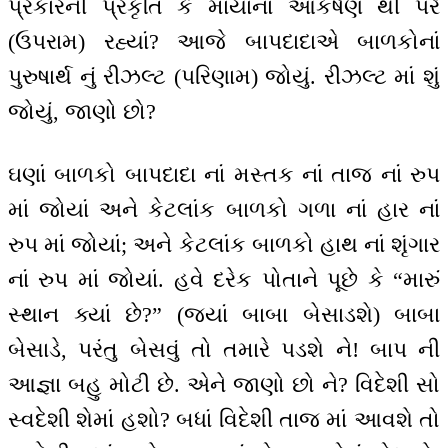
પ્રકારની પ્રકૃતિ કે માયાનાં આકર્ષણ થી પરે
(ઉપરામ) રહ્યાં? આજે બાપદાદાએ બાળકોનાં
પુરુષાર્થ નું રીઝલ્ટ (પરિણામ) જોયું. રીઝલ્ટ માં શું
જોયું, જાણો છો?
ઘણાં બાળકો બાપદાદા નાં મસ્તક નાં તાજ નાં રુપ
માં જોયાં અને કેટલાંક બાળકો ગળા નાં હાર નાં
રુપ માં જોયાં; અને કેટલાંક બાળકો હાથ નાં શૃંગાર
નાં રુપ માં જોયાં. હવે દરેક પોતાને પૂછે કે “મારું
સ્થાન ક્યાં છે?” (જ્યાં બાબા બેસાડશે) બાબા
બેસાડે, પરંતુ બેસવું તો તમારે પડશે ને! બાપ ની
આજ્ઞા બહુ મોટી છે. એને જાણો છો ને? વિદેશી સો
સ્વદેશી શેમાં હશો? બધાં વિદેશી તાજ માં આવશે તો