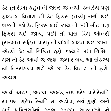
ડેટ (તારીખ) કહેવાની જરુર જ નથી. ક્યારેય પણ
ફાઇનલ વિનાશ ની ડેટ ફિક્સ (નક્કી) નથી થઈ
શકતી. જો ડેટ ફિક્સ થઈ જાય તો બધી સીટ પણ
ફિક્સ થઈ જાય, પછી તો પાસ વિથ ઑનર્સ
(સન્માન સહિત પાસ) ની લાંબી લાઇન થઇ જાય.
એટલે ડેટ થી નિશ્ચિંત રહો. જ્યારે બધાં નિશ્ચિંત
થશે તો ડેટ આવી જ જશે. જ્યારે બધાં આ સંકલ્પ
થી નિરસંકલ્પ થશે એ જ ડેટ વિનાશ ની હશે.
અચ્છા.
આવી અચળ, અટલ, અખંડ, સદા દરેક પરિસ્થિતિ
માં પણ શ્રેષ્ઠ સ્થિતિ માં અડોલ, સર્વ ગુણો અને
સર્વ શક્તિઓનાં સ્તંભ સ્વરુપ આત્માઓ ને