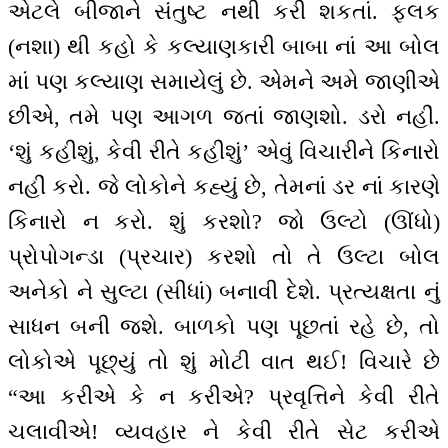
એટલે બીજાને સંતુષ્ટ નથી કરી શકતાં. ફલક
(નશા) થી કહો કે કલ્યાણકારી બાબા નાં આ બોલ
માં પણ કલ્યાણ સમાયેલું છે. એમને અમે જાણીએ
છીએ, તમે પણ આગળ જતાં જાણશો. ડરો નહીં.
‘શું કહીશું, કેવી રીતે કહીશું’ એવું વિચારીને કિનારો
નહીં કરો. જે લોકોને કહ્યું છે, તેમનાં ડર નાં કારણે
કિનારો ન કરો. શું કરશો? જો ઉલ્ટો (ઊંધો)
પ્રોપોગન્ડા (પ્રચાર) કરશો તો તે ઉલ્ટા બોલ
અનેકો ને સુલ્ટા (સીધાં) બનાવી દેશે. પ્રત્યક્ષતા નું
સાધન બની જશે. બાળકો પણ પૂછતાં રહે છે, તો
લોકોએ પૂછ્યું તો શું મોટી વાત થઈ! વિચારે છે
“આ કરીએ કે ન કરીએ? પ્રવૃત્તિને કેવી રીતે
ચલાવીએ! વ્યવહાર ને કેવી રીતે સેટ કરીએ