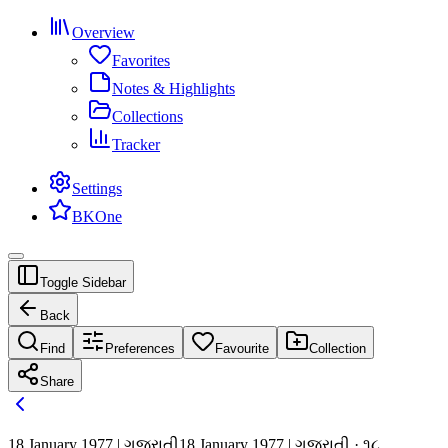
Overview
Favorites
Notes & Highlights
Collections
Tracker
Settings
BKOne
Toggle Sidebar
Back
Find
Preferences
Favourite
Collection
Share
18 January 1977 | ગુજરાતી
18 January 1977 | ગુજરાતી · ૧૮