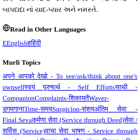
બાપદાદા નાં યાદ-પ્યાર અને નમસ્તે.
Read in Other Languages
E
English
ह
हिंदी
Murli Topics
अपने आपको देखो - To see/ask/think about one's
ownself
स्वयं पुरुषार्थ - Self Efforts
साथी -
Companion
Complaints-शिकायतें
Waver-
डगमगाना
Time-समय
Suspicion-संशय
अंतिम सेवा -
Final Seva
कर्मणा सेवा (Service through Deed)
सेवा /
सर्विस (Service)
वाचा सेवा भाषण - Service through