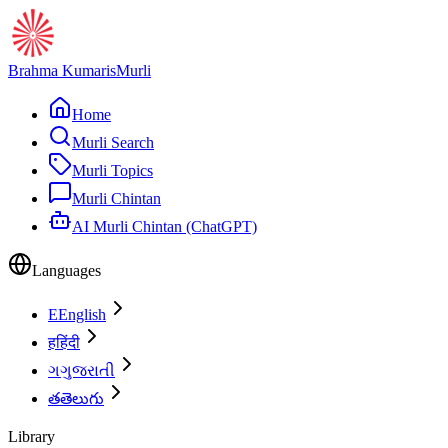
Brahma Kumaris
Murli
Home
Murli Search
Murli Topics
Murli Chintan
AI Murli Chintan (ChatGPT)
Languages
E
English
ह
हिंदी
ગ
ગુજરાતી
త
తెలుగు
Library