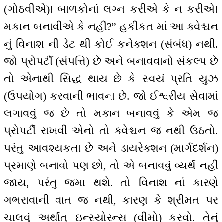
(ગોઠવીએ)! બાળકોનાં લગ્ન કરીએ કે ન કરીએ!
મકાન બનાવીએ કે નહીં?” હકીકત માં આ ક્વેશ્ચન
નું વિનાશ ની ડેટ થી કોઈ કનેક્શન (સંબંધ) નથી.
જો પ્રોપર્ટી (સંપત્તિ) છે અને બનાવવાનો સંકલ્પ છે
તો એનાથી સિદ્ધ થાય છે કે સ્વયં પ્રતિ યુઝ
(ઉપયોગ) કરવાની ભાવના છે. જો ઈશ્વરીય સેવામાં
લગાવવું જ છે તો મકાન બનાવવું કે એમ જ
પ્રોપર્ટી રાખવી એનો તો ક્વેશ્ચન જ નથી ઉઠતો.
પરંતુ આવશ્યકતા છે અને ડાયરેક્શન (માર્ગદર્શન)
પ્રમાણે બનાવો પણ છો, તો એ બનાવવું વ્યર્થ નહીં
જાય, પરંતુ જમા થશે. તો વિનાશ નાં કારણે
ગભરાવાની વાત જ નથી, કારણ કે શ્રીમત પર
ચાલવું અર્થાત્ ઇન્સ્યોરન્સ (વીમો) કરવો. તેનું