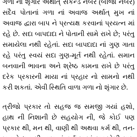
ગળા નો શૃંગાર અર્થાત્ સેકન્ડ નંબર (બીજો નંબર)
સદૈવ પોતાનાં ગળા નાં અવાજ અર્થાત્ મુખ નાં
અવાજ દ્વારા બાપ ને પ્રત્યક્ષ કરવાનાં પ્રયત્ન માં
રહે છે. સદા બાપદાદા ને પોતાની સામે રાખે છે; પરંતુ
સમાયેલા નથી રહેતાં. સદા બાપદાદા નાં ગુણ ગાતા
રહે પરંતુ સ્વયં સદા ગુણ-મૂર્ત નથી રહેતાં. સમાન
બનવાની ભાવના અને શ્રેષ્ઠ કામના રાખે છે પરંતુ
દરેક પ્રકારની માયા નાં પ્રહાર નો સામનો નથી
કરી શકતાં. એવી સ્થિતિ વાળા ગળા નો શૃંગાર છે.
ત્રીજો પ્રકાર તો સહજ જ સમજી ગયાં હશો,
હાથ ની નિશાની છે સહયોગ ની, જે કોઈ પણ
પ્રકાર થી, મન થી, વાણી થી અથવા કર્મ થી, તન-