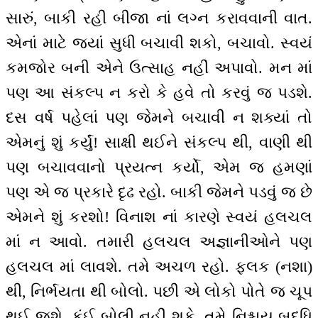
સારું, બાકી રહી બીજા નાં લગ્ન કરાવવાની વાત.
એનાં માટે જ્યાં સુધી બચાવી શકો, બચાવો. સ્વયં
કમજોર બની એને ઉત્સાહ નહીં અપાવો. મન માં
પણ આ સંકલ્પ ન કરો કે હવે તો કરવું જ પડશે.
દસ વર્ષ પહેલાં પણ જેમને બચાવી ન શક્યાં તો
એમનું શું કર્યું! સાક્ષી થઈને સંકલ્પ થી, વાણી થી
પણ બચાવવાનો પ્રયત્ન કર્યો, એમ જ હમણાં
પણ એ જ પ્રકારે દૃઢ રહો. બાકી જેમને પડવું જ છે
એમને શું કરશો! વિનાશ નાં કારણે સ્વયં હલચલ
માં ન આવો. તમારી હલચલ અજ્ઞાનીઓને પણ
હલચલ માં લાવશે. તમે અચળ રહો. ફલક (નશા)
થી, નિર્ભયતા થી બોલો. પછી એ લોકો પોતે જ ચૂપ
થઈ જશે, કંઈ બોલી નહીં શકે. તમે નિશ્ચય બુદ્ધિ