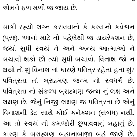
એમને ફળ મળી જ જાય છે.
બાકી રહ્યો લગ્ન કરાવવાનો કે કરવાનો કવેશ્ચન
(પ્રશ્ન). આનાં માટે તો પહેલેથી જ ડાયરેક્શન છે,
જ્યાં સુધી સ્વયં ને અને અન્ય આત્માઓ ને
બચાવી શકો છો ત્યાં સુધી બચાવો. વિનાશ જો ન
થયો તો શું વિનાશ નાં કારણે પવિત્ર રહેતાં હતાં શું?
પવિત્રતા તો બ્રાહ્મણ જન્મ નો સ્વધર્મ છે.
પવિત્રતા નો સંકલ્પ બ્રાહ્મણ જન્મ નું લક્ષ અને
લક્ષણ છે. જેનું નિજી લક્ષણ જ પવિત્રતા છે એનું
વિનાશની ડેટ સાથે કોઈ કનેક્શન (સંબંધ) નથી.
આ તો સ્વયં ની કમજોરી છુપાવવાનું બહાનું છે.
કારણ કે બ્રાહ્મણ બહાનાબાજી બહું જાણે છે.