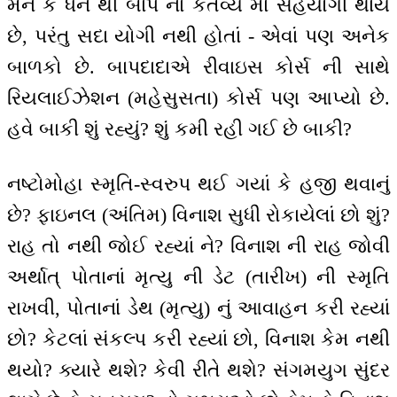
મન કે ધન થી બાપ નાં કર્તવ્ય માં સહયોગી થાય
છે, પરંતુ સદા યોગી નથી હોતાં - એવાં પણ અનેક
બાળકો છે. બાપદાદાએ રીવાઇસ કોર્સ ની સાથે
રિયલાઈઝેશન (મહેસુસતા) કોર્સ પણ આપ્યો છે.
હવે બાકી શું રહ્યું? શું કમી રહી ગઈ છે બાકી?
નષ્ટોમોહા સ્મૃતિ-સ્વરુપ થઈ ગયાં કે હજી થવાનું
છે? ફાઇનલ (અંતિમ) વિનાશ સુધી રોકાયેલાં છો શું?
રાહ તો નથી જોઈ રહ્યાં ને? વિનાશ ની રાહ જોવી
અર્થાત્ પોતાનાં મૃત્યુ ની ડેટ (તારીખ) ની સ્મૃતિ
રાખવી, પોતાનાં ડેથ (મૃત્યુ) નું આવાહન કરી રહ્યાં
છો? કેટલાં સંકલ્પ કરી રહ્યાં છો, વિનાશ કેમ નથી
થયો? ક્યારે થશે? કેવી રીતે થશે? સંગમયુગ સુંદર