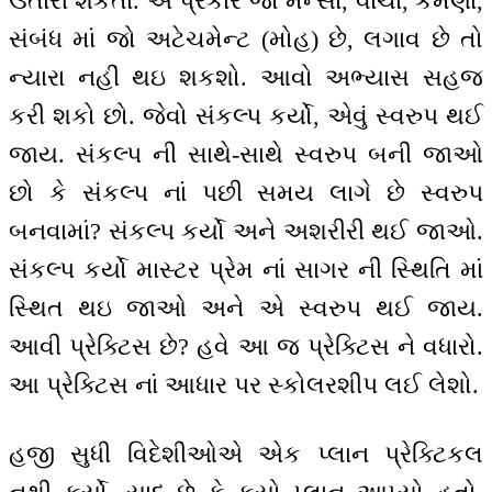
ઉતારી શકતાં. એ પ્રકારે જો મન્સા, વાચા, કર્મણા,
સંબંધ માં જો અટેચમેન્ટ (મોહ) છે, લગાવ છે તો
ન્યારા નહીં થઇ શકશો. આવો અભ્યાસ સહજ
કરી શકો છો. જેવો સંકલ્પ કર્યો, એવું સ્વરુપ થઈ
જાય. સંકલ્પ ની સાથે-સાથે સ્વરુપ બની જાઓ
છો કે સંકલ્પ નાં પછી સમય લાગે છે સ્વરુપ
બનવામાં? સંકલ્પ કર્યો અને અશરીરી થઈ જાઓ.
સંકલ્પ કર્યો માસ્ટર પ્રેમ નાં સાગર ની સ્થિતિ માં
સ્થિત થઇ જાઓ અને એ સ્વરુપ થઈ જાય.
આવી પ્રેક્ટિસ છે? હવે આ જ પ્રેક્ટિસ ને વધારો.
આ પ્રેક્ટિસ નાં આધાર પર સ્કોલરશીપ લઈ લેશો.
હજી સુધી વિદેશીઓએ એક પ્લાન પ્રેક્ટિકલ