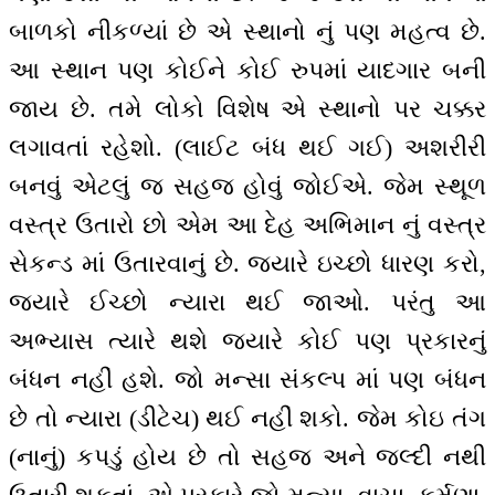
બાળકો નીકળ્યાં છે એ સ્થાનો નું પણ મહત્વ છે.
આ સ્થાન પણ કોઈને કોઈ રુપમાં યાદગાર બની
જાય છે. તમે લોકો વિશેષ એ સ્થાનો પર ચક્કર
લગાવતાં રહેશો. (લાઈટ બંધ થઈ ગઈ) અશરીરી
બનવું એટલું જ સહજ હોવું જોઈએ. જેમ સ્થૂળ
વસ્ત્ર ઉતારો છો એમ આ દેહ અભિમાન નું વસ્ત્ર
સેકન્ડ માં ઉતારવાનું છે. જ્યારે ઇચ્છો ધારણ કરો,
જ્યારે ઈચ્છો ન્યારા થઈ જાઓ. પરંતુ આ
અભ્યાસ ત્યારે થશે જ્યારે કોઈ પણ પ્રકારનું
બંધન નહીં હશે. જો મન્સા સંકલ્પ માં પણ બંધન
છે તો ન્યારા (ડીટેચ) થઈ નહીં શકો. જેમ કોઇ તંગ
(નાનું) કપડું હોય છે તો સહજ અને જલ્દી નથી