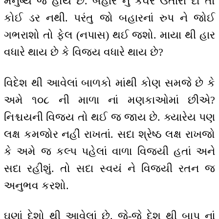
મનુષ્ય જ હોય છે. બહાર નું કવર ઉતારી દો તો
કોઈ ડર નથી. પરંતુ જો બહારનાં રુપ ને જોઈ
ગભરાશો તો ફેલ (નપાસ) થઈ જશો. માયા થી હાર
વધારે થાય છે કે વિજય વધારે થાય છે?
વિદેશ થી આવેલાં બાળકો માંથી કોણ સમજે છે કે
અમે ૧૦૮ ની માળા નાં મણકાઓમાં છીએ?
નિશ્ચયની વિજય તો થઈ જ જાય છે. ક્યારેય પણ
લક્ષ કમજોર નહીં રાખતાં. સદા શ્રેષ્ઠ લક્ષ રાખજો
કે અમે જ કલ્પ પહેલાં વાળા વિજયી હતાં અને
સદા રહીશું. તો સદા સ્વયં ને વિજયી રતન જ
અનુભવ કરશો.
ઘણાં દેશો થી આવેલાં છે. જે-જે દેશ થી બાપ નાં