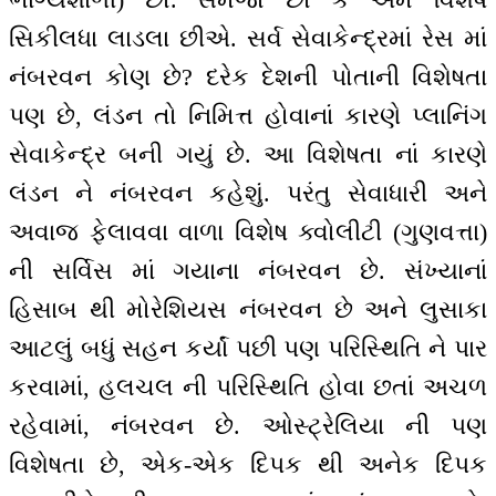
સિકીલધા લાડલા છીએ. સર્વ સેવાકેન્દ્રમાં રેસ માં
નંબરવન કોણ છે? દરેક દેશની પોતાની વિશેષતા
પણ છે, લંડન તો નિમિત્ત હોવાનાં કારણે પ્લાનિંગ
સેવાકેન્દ્ર બની ગયું છે. આ વિશેષતા નાં કારણે
લંડન ને નંબરવન કહેશું. પરંતુ સેવાધારી અને
અવાજ ફેલાવવા વાળા વિશેષ ક્વોલીટી (ગુણવત્તા)
ની સર્વિસ માં ગયાના નંબરવન છે. સંખ્યાનાં
હિસાબ થી મોરેશિયસ નંબરવન છે અને લુસાકા
આટલું બધું સહન કર્યાં પછી પણ પરિસ્થિતિ ને પાર
કરવામાં, હલચલ ની પરિસ્થિતિ હોવા છતાં અચળ
રહેવામાં, નંબરવન છે. ઓસ્ટ્રેલિયા ની પણ
વિશેષતા છે, એક-એક દિપક થી અનેક દિપક