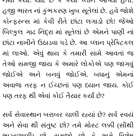
નથી કર્યો. યાદ છે કે કયો પ્લાન આપ્યો હતો.
હજી ભારત નાં કુંભકરણ ખુબ સૂતેલાં છે. હવે જોશે
કોન્ફરન્સ માં કેવી રીતે છાંટા લગાડો છો! જેઓ
બિલ્કુલ ગાઢ નિંદ્રા માં સૂતેલાં છે એમને પાણી નાં
છાંટા નાખીને ઉઠાડવા પડે છે. આ પ્લાન પ્રેક્ટિકલ
માં લાઓ. એવું થાય કે તમારી સામે આવતાં જ
તેઓ સમજી જાય કે અમારે લોકોએ પણ જાગવું
જોઈએ અને બનવું જોઈએ. બધાનું એમનાં
અવાજ તરફ ન ઈચ્છતાં પણ ધ્યાન જાય. કોઈ
પણ તરફ થી એવાં કોઈ તૈયાર કર્યાં છે?
સર્વ સેવાસ્થાન બરાબર ચાલી રહ્યાં છે? સર્વ સ્વયં
અને સેવા થી સંતુષ્ટ છો? તમે મોસ્ટ લક્કી (સૌથી
ભાગ્યશાળી) છો. સમજો છો કે અમે વિશેષ