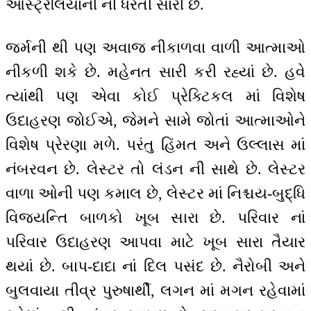
ઓસ્ટ્રેલિયાની ની ધરતી સારી છે.
જર્મની થી પણ અવાજ નીકાળવા વાળી આત્માઓ
નીકળી શકે છે. મહેનત સારી કરી રહ્યાં છે. હવે
ત્યાંથી પણ એવા કોઈ પ્રેક્ટિકલ માં વિશેષ
ઉદાહરણ જોઈએ, જેમને સામે જોતાં આત્માઓને
વિશેષ પ્રેરણા મળે. પરંતુ હિંમત અને ઉલ્લાસ માં
નંબરવન છે. લેસ્ટર તો લંડન ની સાથે છે. લેસ્ટર
વાળા ઓની પણ કમાલ છે, લેસ્ટર માં નિશ્ચય-બુદ્ધિ
વિજયન્તિ બાળકો ખૂબ સારા છે. પરિવાર નાં
પરિવાર ઉદાહરણ આપવા માટે ખૂબ સારા તૈયાર
થયાં છે. બાપ-દાદા નાં દિલ પસંદ છે. નૈરોબી અને
બુલવાયા તીવ્ર પુરુષાર્થી, લગન માં મગન રહેવામાં