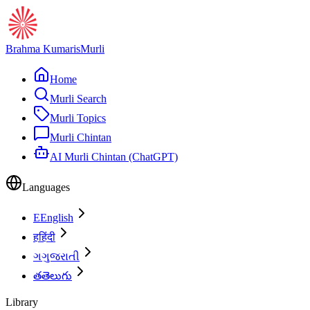
Brahma Kumaris
Murli
Home
Murli Search
Murli Topics
Murli Chintan
AI Murli Chintan (ChatGPT)
Languages
E
English
ह
हिंदी
ગ
ગુજરાતી
త
తెలుగు
Library