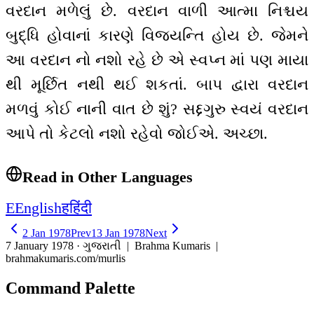
વરદાન મળેલું છે. વરદાન વાળી આત્મા નિશ્ચય
બુદ્ધિ હોવાનાં કારણે વિજયન્તિ હોય છે. જેમને
આ વરદાન નો નશો રહે છે એ સ્વપ્ન માં પણ માયા
થી મૂર્છિત નથી થઈ શકતાં. બાપ દ્વારા વરદાન
મળવું કોઈ નાની વાત છે શું? સદ્દગુરુ સ્વયં વરદાન
આપે તો કેટલો નશો રહેવો જોઈએ. અચ્છા.
Read in Other Languages
E
English
ह
हिंदी
2 Jan 1978
Prev
13 Jan 1978
Next
7 January 1978 · ગુજરાતી
| Brahma Kumaris |
brahmakumaris.com/murlis
Command Palette