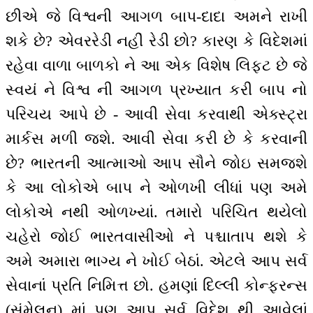
છીએ જે વિશ્વની આગળ બાપ-દાદા અમને રાખી
શકે છે? એવરરેડી નહીં રેડી છો? કારણ કે વિદેશમાં
રહેવા વાળા બાળકો ને આ એક વિશેષ લિફ્ટ છે જે
સ્વયં ને વિશ્વ ની આગળ પ્રખ્યાત કરી બાપ નો
પરિચય આપે છે - આવી સેવા કરવાથી એક્સ્ટ્રા
માર્કસ મળી જશે. આવી સેવા કરી છે કે કરવાની
છે? ભારતની આત્માઓ આપ સૌને જોઇ સમજશે
કે આ લોકોએ બાપ ને ઓળખી લીધાં પણ અમે
લોકોએ નથી ઓળખ્યાં. તમારો પરિચિત થયેલો
ચહેરો જોઈ ભારતવાસીઓ ને પશ્ચાતાપ થશે કે
અમે અમારા ભાગ્ય ને ખોઈ બેઠાં. એટલે આપ સર્વ
સેવાનાં પ્રતિ નિમિત્ત છો. હમણાં દિલ્લી કોન્ફરન્સ
(સંમેલન) માં પણ આપ સર્વ વિદેશ થી આવેલાં