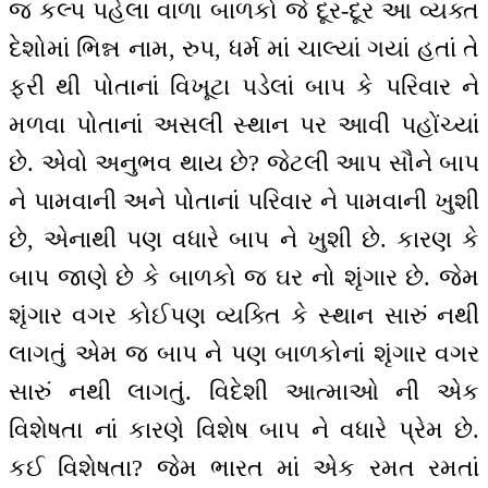
જ કલ્પ પહેલા વાળા બાળકો જે દૂર-દૂર આ વ્યક્ત
દેશોમાં ભિન્ન નામ, રુપ, ધર્મ માં ચાલ્યાં ગયાં હતાં તે
ફરી થી પોતાનાં વિખૂટા પડેલાં બાપ કે પરિવાર ને
મળવા પોતાનાં અસલી સ્થાન પર આવી પહોંચ્યાં
છે. એવો અનુભવ થાય છે? જેટલી આપ સૌને બાપ
ને પામવાની અને પોતાનાં પરિવાર ને પામવાની ખુશી
છે, એનાથી પણ વધારે બાપ ને ખુશી છે. કારણ કે
બાપ જાણે છે કે બાળકો જ ઘર નો શૃંગાર છે. જેમ
શૃંગાર વગર કોઈપણ વ્યક્તિ કે સ્થાન સારું નથી
લાગતું એમ જ બાપ ને પણ બાળકોનાં શૃંગાર વગર
સારું નથી લાગતું. વિદેશી આત્માઓ ની એક
વિશેષતા નાં કારણે વિશેષ બાપ ને વધારે પ્રેમ છે.
કઈ વિશેષતા? જેમ ભારત માં એક રમત રમતાં