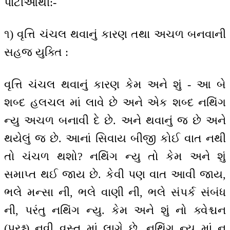
પાર્ટીઓથી:-
૧) વૃત્તિ ચંચલ થવાનું કારણ તથા અચળ બનવાની
સહજ યુક્તિ :
વૃત્તિ ચંચલ થવાનું કારણ કેમ અને શું - આ બે
શબ્દ હલચલ માં લાવે છે અને એક શબ્દ નથિંગ
ન્યુ અચળ બનાવી દે છે. અને થવાનું જ છે અને
થયેલું જ છે. આનાં સિવાય બીજી કોઈ વાત નથી
તો ચંચળ થશો? નથિંગ ન્યુ તો કેમ અને શું
સમાપ્ત થઈ જાય છે. કેવી પણ વાત આવી જાય,
ભલે મન્સા ની, ભલે વાણી ની, ભલે સંપર્ક સંબંધ
ની, પરંતુ નથિંગ ન્યુ. કેમ અને શું નો ક્વેશ્ચન
(પ્રશ્ન) નવી વસ્તુ માં લાગે છે. નથિંગ ન્યુ માં ન