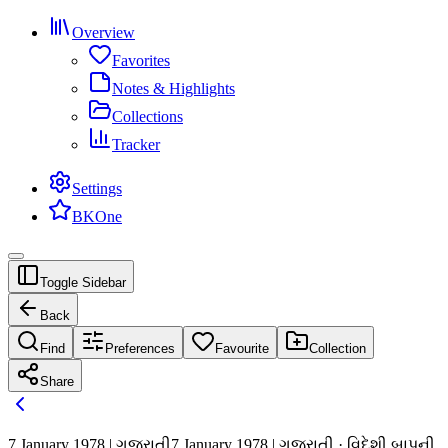
Overview
Favorites
Notes & Highlights
Collections
Tracker
Settings
BKOne
Toggle Sidebar
Back
Find
Preferences
Favourite
Collection
Share
7 January 1978 | ગુજરાતી
7 January 1978 | ગુજરાતી · વિદેશી બાપની