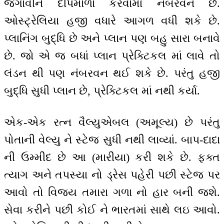
જગાવીને દીપમાળા કરવામાં નંબરવન છે.
ઓસ્ટ્રેલિયા હજી વધારે આગળ વધી શકે છે.
પ્લાનિંગ બુદ્ધિ છે અને પ્લાન પણ બહુ સારા બનાવે
છે. જો એ જ બધાં પ્લાન પ્રેક્ટિકલ માં લાવે તો
લંડન થી પણ નંબરવન થઈ શકે છે. પરંતુ હજી
બુદ્ધિ સુધી પ્લાન છે, પ્રેક્ટિકલ માં નથી કર્યા.
એક-એક રત્ન વૈલ્યુએબલ (અમૂલ્ય) છે પરંતુ
પોતાની વેલ્યુ ને સ્ટેજ સુધી નથી લાવ્યાં. બાપ-દાદા
ની ઉમ્મીદ છે આ (મારીયા) કરી શકે છે. ફક્ત
ત્યાગ અને તપસ્યા નો ડ્રેસ પહેરી પછી સ્ટેજ પર
આવો તો વિજય તમારા ગળા નો હાર બની જશે.
સેવા કરીને પછી કોઈ ને ભારતમાં સાથે લઇ આવો.