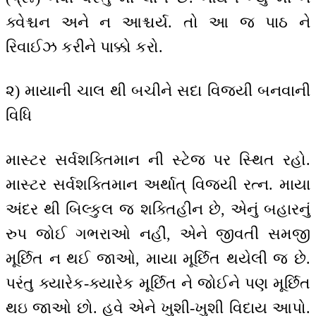
ક્વેશ્ચન અને ન આશ્ચર્ય. તો આ જ પાઠ ને
રિવાઈઝ કરીને પાક્કો કરો.
૨) માયાની ચાલ થી બચીને સદા વિજયી બનવાની
વિધિ
માસ્ટર સર્વશક્તિમાન ની સ્ટેજ પર સ્થિત રહો.
માસ્ટર સર્વશક્તિમાન અર્થાત્ વિજયી રત્ન. માયા
અંદર થી બિલ્કુલ જ શક્તિહીન છે, એનું બહારનું
રુપ જોઈ ગભરાઓ નહીં, એને જીવતી સમજી
મૂર્છિત ન થઈ જાઓ, માયા મૂર્છિત થયેલી જ છે.
પરંતુ ક્યારેક-ક્યારેક મૂર્છિત ને જોઈને પણ મૂર્છિત
થઇ જાઓ છો. હવે એને ખુશી-ખુશી વિદાય આપો.