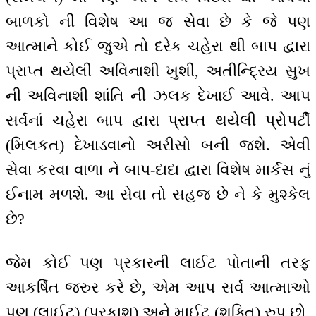
બાળકો ની વિશેષ આ જ સેવા છે કે જે પણ
આત્માને કોઈ જુએ તો દરેક ચહેરા થી બાપ દ્વારા
પ્રાપ્ત થયેલી અવિનાશી ખુશી, અતીન્દ્રિય સુખ
ની અવિનાશી શાંતિ ની ઝલક દેખાઈ આવે. આપ
સર્વનાં ચહેરા બાપ દ્વારા પ્રાપ્ત થયેલી પ્રોપર્ટી
(મિલકત) દેખાડવાનો અરીસો બની જશે. એવી
સેવા કરવા વાળા ને બાપ-દાદા દ્વારા વિશેષ માર્કસ નું
ઈનામ મળશે. આ સેવા તો સહજ છે ને કે મુશ્કેલ
છે?
જેમ કોઈ પણ પ્રકારની લાઈટ પોતાની તરફ
આકર્ષિત જરુર કરે છે, એમ આપ સર્વ આત્માઓ
પણ (લાઈટ) (પ્રકાશ) અને માઈટ (શક્તિ) રુપ છો,