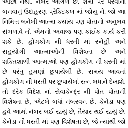
ઓછાં નથી. નંબર આગળ છે. શમા પર પરવાના
બનવાનું ઉદાહરણ પ્રેક્ટિકલ માં જોયુ ને. જો આ
નિમિત્ત બનેલી આત્મા ક્યાંય પણ પોતાનો અનુભવ
સંભળાવે તો એમનો અવાજ પણ કાંઈક કાર્ય કરી
શકે છે. હોંગકોંગ ની ધરતી માં સ્નેહી અને
સહયોગી આત્માઓની વિશેષતા છે અને
શક્તિશાળી આત્માઓ પણ હોંગકોંગ ની ઘરતી માં
છે પરંતુ હમણાં છુપાયેલી છે. સમય આવતાં
હોંગકોંગ ની ધરતી પર છુપાયેલાં રત્ન બધાને દેખાશે.
તો દરેક વિદેશ નાં સેવાકેન્દ્ર ની પોત પોતાની
વિશેષતા છે, એટલે બધાં નંબરવન છે. કેનેડા પણ
હવે આમાં નંબર લઈ રહ્યું છે, તૈયાર થઈ રહ્યું છે.
કેનેડા ની ધરતી માં પણ વિશેષતા છે, જે ત્યાંથી જો