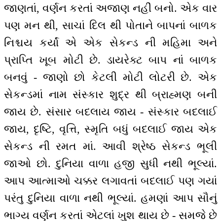
જાણતાં, વર્ણન કરતાં અજાણ નહીં બનો. એક વાર
પણ મન થી, સાચાં દિલ થી પોતાને બાપનાં બાળક
નિશ્ચય કર્યાં એ એક સેકન્ડ ની મહિમા અને
પ્રાપ્તિ ખૂબ મોટી છે. ડાયરેક્ટ બાપ નાં બાળક
બનવું - જાણો છો કેટલી મોટી લોટરી છે. એક
સેકન્ડમાં નામ સંસ્કાર શુદ્ર થી બ્રાહ્મણ બની
જાય છે. સંસાર બદલાય જાય - સંસ્કાર બદલાઈ
જાય, દૃષ્ટિ, વૃત્તિ, સ્મૃતિ બધું બદલાઈ જાય એક
સેકન્ડ ની રમત માં. આવી શ્રેષ્ઠ સેકન્ડ ભૂલી
જાઓ છો. દુનિયા વાળા હજી સુધી નથી ભૂલ્યાં.
આપ આત્માઓ ચક્કર લગાવતાં બદલાઈ પણ ગયાં
પરંતુ દુનિયા વાળા નથી ભૂલ્યાં. હમણાં આપ સૌનું
ભાગ્ય વર્ણન કરતાં એટલાં ખુશ થાય છે - સમજે છે