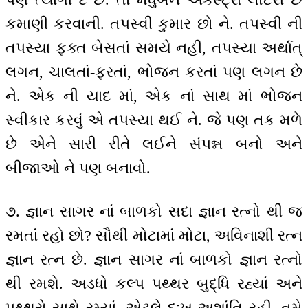
કમાણી કરવાની. તપસ્વી કુમાર છો ને. તપસ્વી ની
તપસ્યા ફક્ત બેસતાં સમયે નહીં, તપસ્યા અર્થાત્
લગન, ચાલતાં-ફરતાં, ભોજન કરતાં પણ લગન છે
ને. એક ની યાદ માં, એક નાં સાથ માં ભોજન
સ્વીકાર કરવું એ તપસ્યા થઈ ને. જે પણ તક મળે
છે એને સારી રીતે લઈને સંપન્ન બનો અને
બીજાઓ ને પણ બનાવો.
૭. જ્ઞાન સાગર નાં બાળકો સદા જ્ઞાન રત્નો થી જ
રમતાં રહો છો? સૌથી મોટામાં મોટા, અવિનાશી રત્ન
જ્ઞાન રત્ન છે. જ્ઞાન સાગર નાં બાળકો જ્ઞાન રત્નો
થી રમશે. અડધો કલ્પ પથ્થર બુદ્ધિ રહ્યાં અને
પથ્થરો સાથે રમ્યાં, એટલે દુઃખ અશાંતિ રહી. તમે