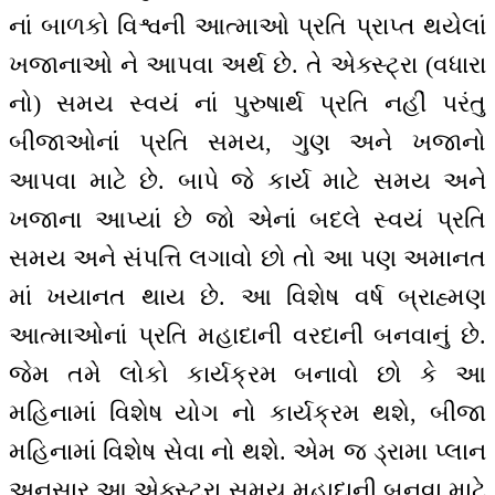
નાં બાળકો વિશ્વની આત્માઓ પ્રતિ પ્રાપ્ત થયેલાં
ખજાનાઓ ને આપવા અર્થ છે. તે એક્સ્ટ્રા (વધારા
નો) સમય સ્વયં નાં પુરુષાર્થ પ્રતિ નહીં પરંતુ
બીજાઓનાં પ્રતિ સમય, ગુણ અને ખજાનો
આપવા માટે છે. બાપે જે કાર્ય માટે સમય અને
ખજાના આપ્યાં છે જો એનાં બદલે સ્વયં પ્રતિ
સમય અને સંપત્તિ લગાવો છો તો આ પણ અમાનત
માં ખયાનત થાય છે. આ વિશેષ વર્ષ બ્રાહ્મણ
આત્માઓનાં પ્રતિ મહાદાની વરદાની બનવાનું છે.
જેમ તમે લોકો કાર્યક્રમ બનાવો છો કે આ
મહિનામાં વિશેષ યોગ નો કાર્યક્રમ થશે, બીજા
મહિનામાં વિશેષ સેવા નો થશે. એમ જ ડ્રામા પ્લાન
અનુસાર આ એક્સ્ટ્રા સમય મહાદાની બનવા માટે