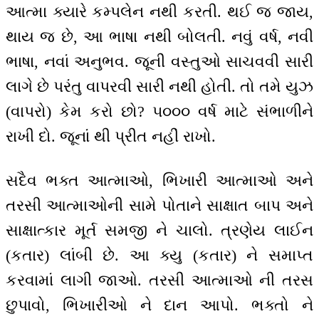
આત્મા ક્યારે કમ્પલેન નથી કરતી. થઈ જ જાય,
થાય જ છે, આ ભાષા નથી બોલતી. નવું વર્ષ, નવી
ભાષા, નવાં અનુભવ. જૂની વસ્તુઓ સાચવવી સારી
લાગે છે પરંતુ વાપરવી સારી નથી હોતી. તો તમે યુઝ
(વાપરો) કેમ કરો છો? ૫૦૦૦ વર્ષ માટે સંભાળીને
રાખી દો. જૂનાં થી પ્રીત નહીં રાખો.
સદૈવ ભક્ત આત્માઓ, ભિખારી આત્માઓ અને
તરસી આત્માઓની સામે પોતાને સાક્ષાત બાપ અને
સાક્ષાત્કાર મૂર્ત સમજી ને ચાલો. ત્રણેય લાઈન
(કતાર) લાંબી છે. આ ક્યુ (કતાર) ને સમાપ્ત
કરવામાં લાગી જાઓ. તરસી આત્માઓ ની તરસ
છુપાવો, ભિખારીઓ ને દાન આપો. ભક્તો ને