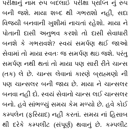
પરીક્ષાનું નામ રુપ બદલાઈ પરીક્ષા પ્રાપ્તિ નું રુપ
બની જશે. માયા શબ્દ થી ગભરાશો નહીં, સદા
વિજયી બનવાની ખુશીમાં નાચતાં રહેશો. માયા ને
પોતાની દાસી અનુભવ કરશો તો દાસી સેવાધારી
બનશે કે ગભરાવશે? સ્વયં સમર્પણ થઈ જાઓ
સેવામાં તો માયા સ્વતઃ જ સમર્પણ થઇ જશે. પરંતુ
સમર્પણ નથી થતાં તો માયા પણ સારી રીતે ચાન્સ
(તક) લે છે. ચાન્સ લેવાનાં કારણે બ્રાહ્મણો ની
પણ ચાન્સલર બની જાય છે. માયા ને ચાન્સલર
બનવા નહીં દો. સ્વયં સેવાનો ચાન્સ લઈ ચાન્સલર
બનો. હવે સાંભળ્યું સમય કેમ મળ્યો છે. હવે કોઈ
કમ્પલેન (ફરિયાદ) નહીં કરતાં. સમય નાં હિસાબ
થી દરેકે કમ્પલીટ (સંપૂર્ણ) થવાનું છે. કમ્પલીટ