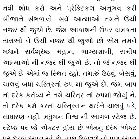
નવી શોધ કરો અને પ્રેક્ટિકલ અનુભવ કરી
બીજાને સંભળાવો. સર્વ આત્માઓ તમને ઉંચી
નજર થી જુએ છે. જેમ આકાશની ઉપર ચમકતાં
તારાઓ ને ઉંચી નજર થી જુઓ છો એમ તમને
બધાને સર્વશ્રેષ્ઠ મહાન, ભાગ્યશાળી, સમીપ
આત્માઓ ની નજર થી જુએ છે. તો જે નજર થી
જુએ છે એમાં જ સ્થિત રહો. તમારું ઉઠવું, બેસવું,
ચાલવું બધાં ચરિત્રનાં રુપ માં જુએ છે. જેમ બાપ
નાં દરેક કર્તવ્ય ને તમે ચરિત્ર નાં રુપમાં જોયું ને.
તો દરેક કર્મ કરતાં ચરિત્રવાન થઈને ચાલવું પડે,
સાધારણ નહીં. મધુબન વિશ્વ ની આગળ સ્ટેજ છે.
સ્ટેજ પર જે એક્ટર હોય છે એમનું દરેક એક્ટ
પર કેટલું ધ્યાન રહે છે. હાથ ઉઠાવશે તો પણ ધ્યાન