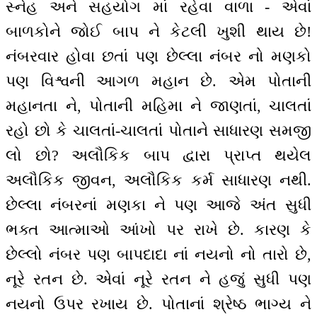
સ્નેહ અને સહયોગ માં રહેવા વાળા - એવાં
બાળકોને જોઈ બાપ ને કેટલી ખુશી થાય છે!
નંબરવાર હોવા છતાં પણ છેલ્લા નંબર નો મણકો
પણ વિશ્વની આગળ મહાન છે. એમ પોતાની
મહાનતા ને, પોતાની મહિમા ને જાણતાં, ચાલતાં
રહો છો કે ચાલતાં-ચાલતાં પોતાને સાધારણ સમજી
લો છો? અલૌકિક બાપ દ્વારા પ્રાપ્ત થયેલ
અલૌકિક જીવન, અલૌકિક કર્મ સાધારણ નથી.
છેલ્લા નંબરનાં મણકા ને પણ આજે અંત સુધી
ભક્ત આત્માઓ આંખો પર રાખે છે. કારણ કે
છેલ્લો નંબર પણ બાપદાદા નાં નયનો નો તારો છે,
નૂરે રતન છે. એવાં નૂરે રતન ને હજું સુધી પણ
નયનો ઉપર રખાય છે. પોતાનાં શ્રેષ્ઠ ભાગ્ય ને