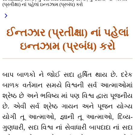
(પ્રતીક્ષા) નાં પહેલાં ઇન્તઝામ (પ્રબંધ) કરો
ઈન્તઝાર (પ્રતીક્ષા) નાં પહેલાં
ઇન્તઝામ (પ્રબંધ) કરો
બાપ બાળકો ને જોઈ સદા હર્ષિત થાય છે. દરેક
બાળક વર્તમાન સમયે વિશ્વની સર્વ આત્માઓમાં
શ્રેષ્ઠ છે અને ભવિષ્ય માં પણ વિશ્વ દ્વારા પૂજનીય
છે. એવી સર્વ શ્રેષ્ઠ ગાયન અને પૂજન યોગ્ય
યોગી તૂ આત્માઓ, જ્ઞાની તૂ આત્માઓ, દિવ્ય-
ગુણધારી, સદા વિશ્વ નાં સેવાધારી બાપદાદા નાં સદા