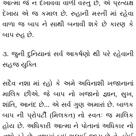
આત્મા જે ન દેખાવવા વાળી વસ્તુ છે, એ પ્રત્યક્ષ
દેખાય એ જ કમાલ છે. રુહાની મસ્તી માં રહેવા
વાળા જ બાપ ને સાથી બનાવી શકે છે કારણ કે
બાપ રુહ છે.
૩. જુની દુનિયાનાં સર્વ આકર્ષણો થી પરે રહેવાની
સહજ યુક્તિ
સદૈવ નશા માં રહો કે અમે અવિનાશી ખજાનાનાં
માલિક છીએ. જે બાપ નો ખજાનો જ્ઞાન, સુખ,
શાંતિ, આનંદ છે... એ સર્વ ગુણ અમારાં છે. બાળક
બાપ ની પ્રોપર્ટી (મિલકત) નો સ્વતઃ જ માલિક
હોય છે‌. અધિકારી આત્મા ને પોતાનાં અધિકાર નો