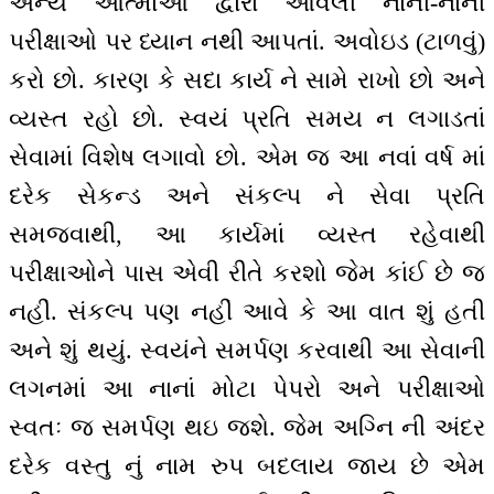
અન્ય આત્માઓ દ્વારા આવેલી નાની-નાની
પરીક્ષાઓ પર ધ્યાન નથી આપતાં. અવોઇડ (ટાળવું)
કરો છો. કારણ કે સદા કાર્ય ને સામે રાખો છો અને
વ્યસ્ત રહો છો. સ્વયં પ્રતિ સમય ન લગાડતાં
સેવામાં વિશેષ લગાવો છો. એમ જ આ નવાં વર્ષ માં
દરેક સેકન્ડ અને સંકલ્પ ને સેવા પ્રતિ
સમજવાથી, આ કાર્યમાં વ્યસ્ત રહેવાથી
પરીક્ષાઓને પાસ એવી રીતે કરશો જેમ કાંઈ છે જ
નહીં. સંકલ્પ પણ નહીં આવે કે આ વાત શું હતી
અને શું થયું. સ્વયંને સમર્પણ કરવાથી આ સેવાની
લગનમાં આ નાનાં મોટા પેપરો અને પરીક્ષાઓ
સ્વતઃ જ સમર્પણ થઇ જશે. જેમ અગ્નિ ની અંદર
દરેક વસ્તુ નું નામ રુપ બદલાય જાય છે એમ