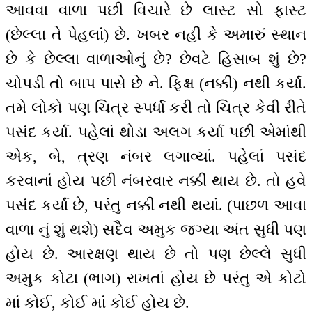
આવવા વાળા પછી વિચારે છે લાસ્ટ સો ફાસ્ટ
(છેલ્લા તે પેહલાં) છે. ખબર નહીં કે અમારું સ્થાન
છે કે છેલ્લા વાળાઓનું છે? છેવટે હિસાબ શું છે?
ચોપડી તો બાપ પાસે છે ને. ફિક્ષ (નક્કી) નથી કર્યા.
તમે લોકો પણ ચિત્ર સ્પર્ધા કરી તો ચિત્ર કેવી રીતે
પસંદ કર્યા. પહેલાં થોડા અલગ કર્યા પછી એમાંથી
એક, બે, ત્રણ નંબર લગાવ્યાં. પહેલાં પસંદ
કરવાનાં હોય પછી નંબરવાર નક્કી થાય છે. તો હવે
પસંદ કર્યાં છે, પરંતુ નક્કી નથી થયાં. (પાછળ આવા
વાળા નું શું થશે) સદૈવ અમુક જગ્યા અંત સુધી પણ
હોય છે. આરક્ષણ થાય છે તો પણ છેલ્લે સુધી
અમુક કોટા (ભાગ) રાખતાં હોય છે પરંતુ એ કોટો
માં કોઈ, કોઈ માં કોઈ હોય છે.