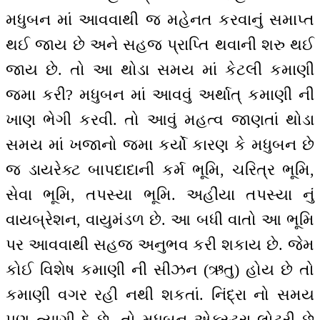
મધુબન માં આવવાથી જ મહેનત કરવાનું સમાપ્ત
થઈ જાય છે અને સહજ પ્રાપ્તિ થવાની શરુ થઈ
જાય છે. તો આ થોડા સમય માં કેટલી કમાણી
જમા કરી? મધુબન માં આવવું અર્થાત્ કમાણી ની
ખાણ ભેગી કરવી. તો આવું મહત્વ જાણતાં થોડા
સમય માં ખજાનો જમા કર્યો કારણ કે મધુબન છે
જ ડાયરેક્ટ બાપદાદાની કર્મ ભૂમિ, ચરિત્ર ભૂમિ,
સેવા ભૂમિ, તપસ્યા ભૂમિ. અહીંયા તપસ્યા નું
વાયબ્રેશન, વાયુમંડળ છે. આ બધી વાતો આ ભૂમિ
પર આવવાથી સહજ અનુભવ કરી શકાય છે. જેમ
કોઈ વિશેષ કમાણી ની સીઝન (ઋતુ) હોય છે તો
કમાણી વગર રહી નથી શકતાં. નિંદ્રા નો સમય
પણ ત્યાગી દે છે. તો મધુબન એક્સ્ટ્રા લોટરી છે