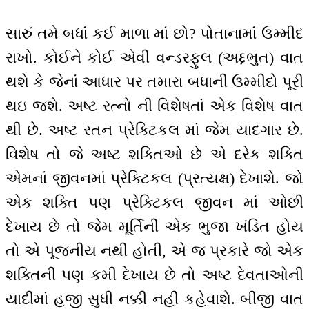
સારું તમે બધાં કઈ માળા માં છો? પોતાનામાં ઉમ્મીદ
રાખો. કોઈને કોઈ એવી વન્ડરફુલ (અદ્દભુત) વાત
થશે કે જેનાં આધાર પર તમારા બધાની ઉમ્મીદો પૂરી
થઇ જશે. અષ્ટ રત્નો ની વિશેષતાં એક વિશેષ વાત
થી છે. અષ્ટ રતન પ્રેક્ટિકલ માં જેમ યાદગાર છે.
વિશેષ તો જે અષ્ટ શક્તિઓ છે એ દરેક શક્તિ
એમનાં જીવનમાં પ્રેક્ટિકલ (પ્રત્યક્ષ) દેખાશે. જો
એક શક્તિ પણ પ્રેક્ટિકલ જીવન માં ઓછી
દેખાય છે તો જેમ મૂર્તિની એક ભુજા ખંડિત હોય
તો એ પૂજનીય નથી હોતી, એ જ પ્રકારે જો એક
શક્તિની પણ કમી દેખાય છે તો અષ્ટ દેવતાઓની
યાદીમાં હજી સુધી નક્કી નહીં કહેવાશે. બીજી વાત