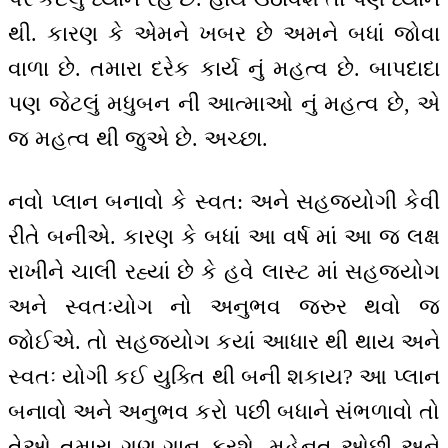
થી. કારણ કે એમને ખબર છે અમને બધાં જોવા
વાળા છે. તમારા દરેક કાર્ય નું મહત્વ છે. બાપદાદા
પણ જેટલું મધુબન ની આત્માઓ નું મહત્વ છે, એ
જ મહત્વ થી જુએ છે. અચ્છા.
નવો પ્લાન બનાવો કે સ્વત: અને સહજયોગી કેવી
રીતે બનીએ. કારણ કે બધાં આ વર્ષ માં આ જ લક્ષ
રાખીને ચાલી રહ્યાં છે કે હવે લાસ્ટ માં સહજયોગ
અને સ્વતઃયોગ નો અનુભવ જરુર થવો જ
જોઈએ. તો સહજયોગ કયાં આધાર થી થાય અને
સ્વતઃ યોગી કઈ યુક્તિ થી બની શકાય? આ પ્લાન
બનાવો અને અનુભવ કરો પછી બધાને સંભળાવો તો
તેઓ તમારા ગુણ-ગાન કરશે. મહેનત ઓછી અને