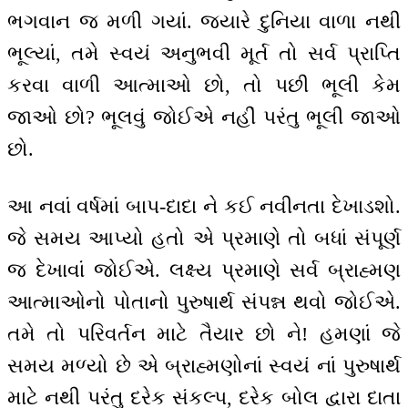
ભગવાન જ મળી ગયાં. જ્યારે દુનિયા વાળા નથી
ભૂલ્યાં, તમે સ્વયં અનુભવી મૂર્ત તો સર્વ પ્રાપ્તિ
કરવા વાળી આત્માઓ છો, તો પછી ભૂલી કેમ
જાઓ છો? ભૂલવું જોઈએ નહીં પરંતુ ભૂલી જાઓ
છો.
આ નવાં વર્ષમાં બાપ-દાદા ને કઈ નવીનતા દેખાડશો.
જે સમય આપ્યો હતો એ પ્રમાણે તો બધાં સંપૂર્ણ
જ દેખાવાં જોઈએ. લક્ષ્ય પ્રમાણે સર્વ બ્રાહ્મણ
આત્માઓનો પોતાનો પુરુષાર્થ સંપન્ન થવો જોઈએ.
તમે તો પરિવર્તન માટે તૈયાર છો ને! હમણાં જે
સમય મળ્યો છે એ બ્રાહ્મણોનાં સ્વયં નાં પુરુષાર્થ
માટે નથી પરંતુ દરેક સંકલ્પ, દરેક બોલ દ્વારા દાતા