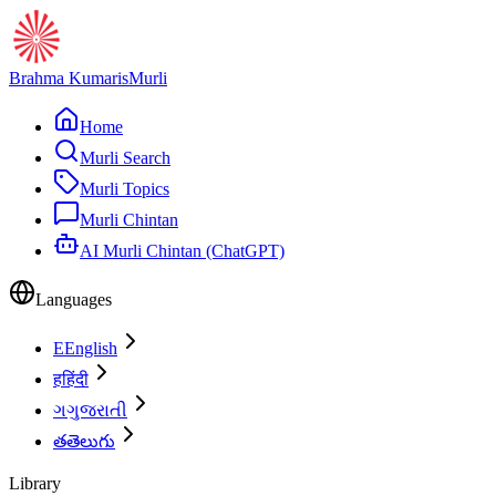
Brahma Kumaris
Murli
Home
Murli Search
Murli Topics
Murli Chintan
AI Murli Chintan (ChatGPT)
Languages
E
English
ह
हिंदी
ગ
ગુજરાતી
త
తెలుగు
Library