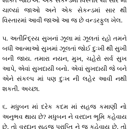
શક્તિ જોઈએ. એક સેકન્ડમાં વિસ્તાર થી સાર માં
ચાલ્યાં જાઓ અને એક સેકન્ડમાં સાર થી
વિસ્તારમાં આવી જાઓ આ જ છે વન્ડરફુલ ખેલ.
૫. અતીન્દ્રિય સુખનાં ઝૂલા માં ઝૂલતાં રહો તમને
બધી આત્માઓ સુખમાં ઝૂલતાં જોઈ દુઃખી થી સુખી
બની જાય. તમારા નયન, મુખ, ચહેરો સર્વ સુખ
આપે, એવાં સુખદાયી બનો. એવાં સુખદાયી જે બને
એને સંકલ્પ માં પણ દુઃખ ની લહેર આવી નથી
શકતી. અચ્છા.
૬. મધુબન માં દરેક કદમ માં સહજ કમાણી નો
અનુભવ થાય છે? મધુબન ને વરદાન ભૂમિ કહેવાય
છે. તો વરદાન સહજ પ્રાપ્તિ ને જ કહેવાય છે. તો