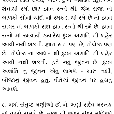
શેનાથી રમો છો? જ્ઞાન રત્નો થી. જેમ રાજા નાં
બાળકો સોનાં ચાંદી નાં રમકડા થી રમે છે તો જ્ઞાન
સાગર નાં બાળકો સદા જ્ઞાન રત્નો થી રમે છે. જ્ઞાન
રત્નો માં રમવાથી ક્યારેય દુઃખ-અશાંતિ ની લહેર
આવી નથી શકતી. જ્ઞાન રત્ન પણ છે, નોલેજ પણ
છે. નોલેજ નાં આધાર થી દુઃખ અશાંતિ ની લહેર
આવી નથી શકતી. હવે નવું જીવન છે, દુઃખ
અશાંતિ નું જીવન એવું લાગશે - મારું નથી,
બીજાનું જીવન હતું. વીતેલાં જીવન પર હસવું
આવશે.
૮. બધાં સંતુષ્ટ મણીઓ છો ને. મણી સદૈવ મસ્તક
ની વચ્ચે ચમકે છે. તાજ ની અંદર સુંદર મણિઓ