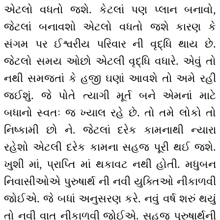
એટલો વધતો જશે. કેટલાં પણ પ્લાન બનાવો,
જેટલાં બનાવશો એટલો વધતો જશે કારણ કે
સંગમ પર ઈશ્વરીય પરિવાર ની વૃદ્ધિ થાય છે.
જેટલો સમય ઓછો એટલી વૃદ્ધિ વધારે. એવું તો
નથી સમજતાં કે હજી ઘણાં આવશે તો અમે રહી
જઈશું. જે પોતે ત્યાગી મૂર્ત બને એમનાં માટે
બધાનો સ્વતઃ જ ખ્યાલ રહે છે. તો તમે લોકો તો
નિષ્કામી છો ને. જેટલાં દરેક કામનાથી ન્યારા
રહેશો એટલી દરેક કામના સહજ પૂરી થઈ જશે.
ખુશી માં, પ્રાપ્તિ માં થકાવટ નથી હોતી. મધુબન
નિવાસીઓએ પુરુષાર્થ ની નવી યુક્તિઓ નીકાળવી
જોઈએ. જે બધાં અનુસરણ કરે. નવું વર્ષ શરું થયું
તો નવી વાત નીકાળવી જોઈએ. સહજ પુરુષાર્થની