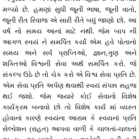
મળ્યો છે. હમણાં સુધી જૂની ભાષા, જૂની વાતો,
જૂની રીત રિવાજ એ સારી રીતે બધું જાણો છો. આ
વર્ષ નો સમય આનાં માટે નથી. જેમ બાપ ની
આગળ સ્વયં ને સમર્પિત કર્યાં એમ હવે પોતાનો
સમય અને સર્વ પ્રાપ્તિઓ, જ્ઞાન,ગુણ અને
શક્તિઓ વિશ્વની સેવા અર્થ સમર્પિત કરો.‌‌ જે
સંકલ્પ ઉઠે છે તો ચેક કરો એ વિશ્વ સેવા પ્રતિ છે.
એમ સેવા પ્રતિ અર્પણ થવાથી સ્વયં સંપન્ન સહજ
થઈ જશો. જેમ જ્યારે કોઈ સેવાનો વિશેષ
કાર્યક્રમ બનાવો છો તો વિશેષ કાર્ય માં વ્યસ્ત
હોવાનાં કારણે સ્વયંના આરામ કે સ્વયનાં પ્રતિ
સેલ્વેશન (રાહત) આપવા વાળી કે ચાલતાં-ચાલતાં