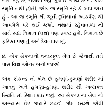
નશો રહે છે, નશામાં બધું ભુલાઈ જાય છે ને. કોઈ
સ્મૃતિ નથી હોતી, એક જ સ્મૃતિ રહે કે બાપ અને
હું - આ જ સ્મૃતિ થી જૂની દુનિયાનાં આકર્ષણ થી
આપમેળે પરે થઈ જશો. નશામાં રહેવાવાળા ની
સામે સદા નિશાન (લક્ષ) પણ સ્પષ્ટ હશે. નિશાન છે
ફરિશ્તાપણાનું અને દેવતાપણાનું.
૪. એક સેકન્ડનો વન્ડરફુલ ખેલ છે જેનાથી તમે
પાસ વિથ ઓનર બની જાઓ
એક સેકન્ડ નો ખેલ છે હમણાં-હમણાં શરીર માં
આવવું અને હમણાં-હમણાં શરીર થી અવ્યક્ત
સ્થિતિ માં સ્થિત થઇ જવું. આ સેકન્ડ નાં ખેલ નો
અભ્યાસ છે? જ્યારે ઇચ્છો જેમ ઇચ્છો એવી