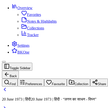
Overview
Favorites
Notes & Highlights
Collections
Tracker
Settings
BKOne
Toggle Sidebar
Back
Find
Preferences
Favourite
Collection
Share
20 June 1973 | हिंदी
20 June 1973 | हिंदी · “लगन का साधन - विघ्न”