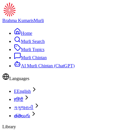
Brahma Kumaris
Murli
Home
Murli Search
Murli Topics
Murli Chintan
AI Murli Chintan (ChatGPT)
Languages
E
English
ह
हिंदी
ગ
ગુજરાતી
త
తెలుగు
Library