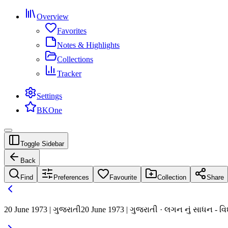
Overview
Favorites
Notes & Highlights
Collections
Tracker
Settings
BKOne
Toggle Sidebar
Back
Find
Preferences
Favourite
Collection
Share
20 June 1973 | ગુજરાતી
20 June 1973 | ગુજરાતી · લગન નું સાધન - વિ