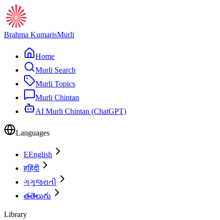
Brahma Kumaris
Murli
Home
Murli Search
Murli Topics
Murli Chintan
AI Murli Chintan (ChatGPT)
Languages
E
English
ह
हिंदी
ગ
ગુજરાતી
త
తెలుగు
Library