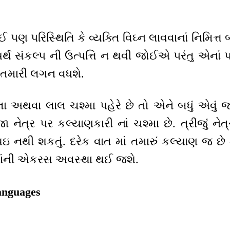
 પણ પરિસ્થિતિ કે વ્યક્તિ વિઘ્ન લાવવાનાં નિમિત્ત બન
્યર્થ સંકલ્પ ની ઉત્પત્તિ ન થવી જોઈએ પરંતુ એનાં 
 તમારી લગન વધશે.
લા અથવા લાલ ચશ્મા પહેરે છે તો એને બધું એવું જ
જા નેત્ર પર કલ્યાણકારી નાં ચશ્મા છે. ત્રીજું ને
 નથી શકતું. દરેક વાત માં તમારું કલ્યાણ જ છે
 બધાંની એકરસ અવસ્થા થઈ જશે.
anguages