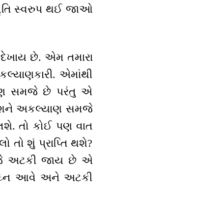
મૃતિ સ્વરુપ થઈ જાઓ
 દેખાય છે. એમ તમારા
જ કલ્યાણકારી. એમાંથી
ણ સમજે છે પરંતુ એ
િનાશને અકલ્યાણ સમજે
ુલશે. તો કોઈ પણ વાત
 તો શું પ્રાપ્તિ થશે?
જે અટકી જાય છે એ
િઘ્ન આવે અને અટકી