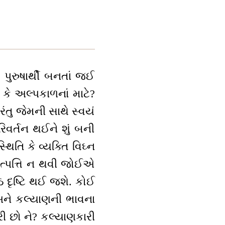
ર પુરુષાર્થી બનતાં જઈ
છે કે અલ્પકાળનાં માટે?
ંતુ જેમની સાથે સ્વયં
િવર્તન થઈને શું બની
િતિ કે વ્યક્તિ વિઘ્ન
ી ઉત્પત્તિ ન થવી જોઈએ
્ઠ દૃષ્ટિ થઈ જશે. કોઈ
 અને કલ્યાણની ભાવના
ી છો ને? કલ્યાણકારી