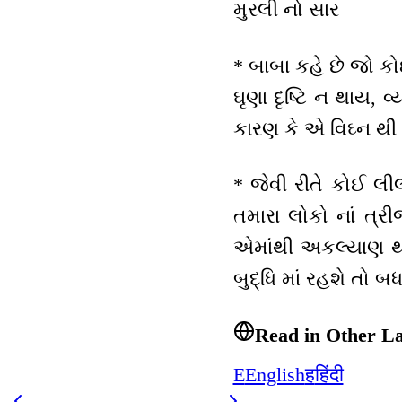
મુરલી નો સાર
* બાબા કહે છે જો કોઈ
ઘૃણા દૃષ્ટિ ન થાય, વ
કારણ કે એ વિઘ્ન થી
* જેવી રીતે કોઈ લી
તમારા લોકો નાં ત્રી
એમાંથી અકલ્યાણ થઇ
બુદ્ધિ માં રહશે તો
Read in Other L
E
English
ह
हिंदी