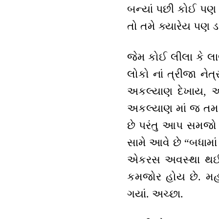
બન્યાં પછી કોઈ પણ
તો તમે ક્યારેય પણ 
જેમ કોઈ લીલા કે લા
લોકો નાં ત્રીજા નેત
અકલ્યાણ દેખાય, આ
અકલ્યાણ માં જ તમાર
છે પરંતુ આપ સમજો છ
સામે આવે છે “બધામાં 
એકરસ અવસ્થા થઈ 
કમજોર હોય છે. મહ
ગયાં. અચ્છા.