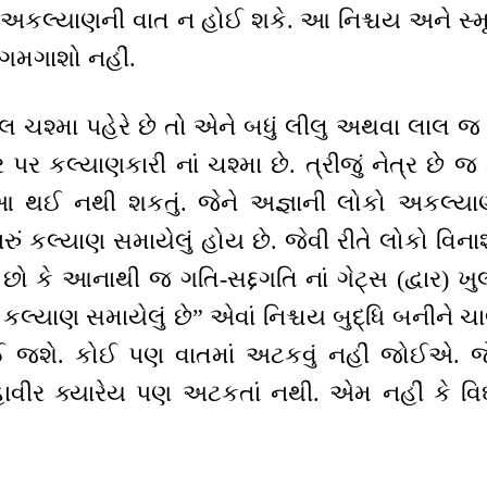
 અકલ્યાણની વાત ન હોઈ શકે. આ નિશ્ચય અને સ્
ડગમગાશો નહીં.
લ ચશ્મા પહેરે છે તો એને બધું લીલુ અથવા લાલ જ
્ર પર કલ્યાણકારી નાં ચશ્મા છે. ત્રીજું નેત્ર છે 
 થઈ નથી શકતું. જેને અજ્ઞાની લોકો અકલ્યા
ું કલ્યાણ સમાયેલું હોય છે. જેવી રીતે લોકો વ
ો કે આનાથી જ ગતિ-સદ્દગતિ નાં ગેટ્સ (દ્વાર) ખ
કલ્યાણ સમાયેલું છે” એવાં નિશ્ચય બુદ્ધિ બનીને ચાલો
જશે. કોઈ પણ વાતમાં અટકવું નહીં જોઈએ. 
ાવીર ક્યારેય પણ અટકતાં નથી. એમ નહીં કે વ