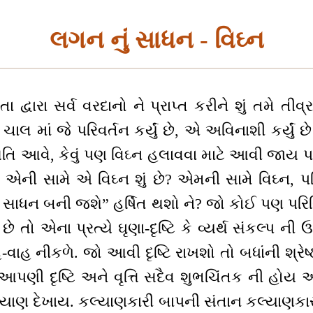
લગન નું સાધન - વિઘ્ન
 દ્વારા સર્વ વરદાનો ને પ્રાપ્ત કરીને શું તમે તીવ્
ની ચાલ માં જે પરિવર્તન કર્યું છે, એ અવિનાશી કર્યું 
તિ આવે, કેવું પણ વિઘ્ન હલાવવા માટે આવી જાય પર
ે એની સામે એ વિઘ્ન શું છે? એમની સામે વિઘ્ન, પર
 સાધન બની જશે” હર્ષિત થશો ને? જો કોઈ પણ પરિસ્થ
 છે તો એના પ્રત્યે ઘૃણા-દૃષ્ટિ કે વ્યર્થ સંકલ્પ ન
ાહ-વાહ નીકળે. જો આવી દૃષ્ટિ રાખશો તો બધાંની શ્રેષ
ુ આપણી દૃષ્ટિ અને વૃત્તિ સદૈવ શુભચિંતક ની હોય
લ્યાણ દેખાય. કલ્યાણકારી બાપની સંતાન કલ્યાણકાર