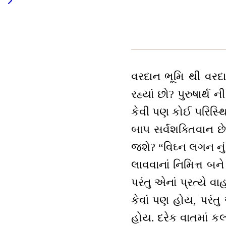
વરદાન ભૂમિ થી વરદાતા
રહ્યાં છો? પુરુષાર્થ 
કેવી પણ કોઈ પરિસ્થિ
બાપ સર્વશક્તિવાન છ
જશે? “વિઘ્ન લગન નું
લાવવાનાં નિમિત્ત બને
પરંતુ એનાં પ્રત્યે વ
કેવાં પણ હોય, પરંત
હોય. દરેક વાતમાં ક