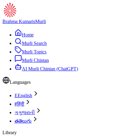
Brahma Kumaris
Murli
Home
Murli Search
Murli Topics
Murli Chintan
AI Murli Chintan (ChatGPT)
Languages
E
English
ह
हिंदी
ગ
ગુજરાતી
త
తెలుగు
Library