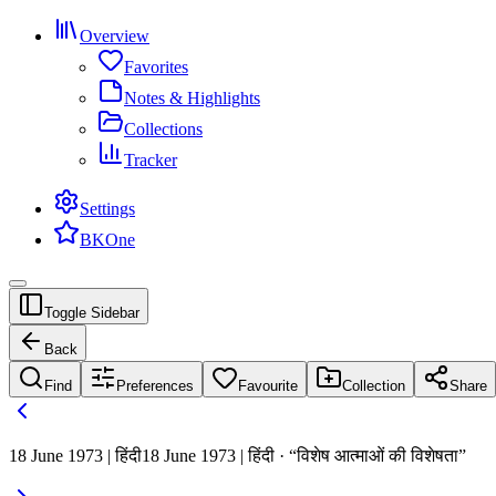
Overview
Favorites
Notes & Highlights
Collections
Tracker
Settings
BKOne
Toggle Sidebar
Back
Find
Preferences
Favourite
Collection
Share
18 June 1973 | हिंदी
18 June 1973 | हिंदी · “विशेष आत्माओं की विशेषता”