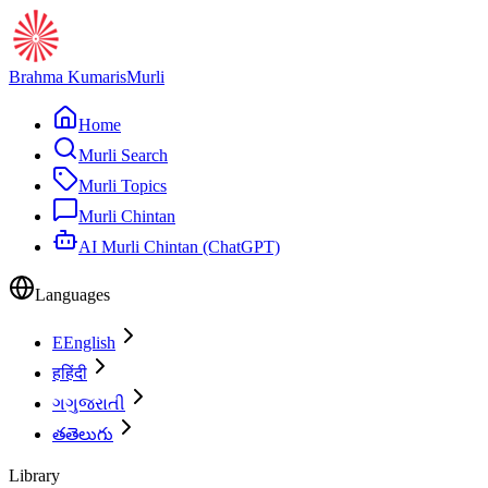
Brahma Kumaris
Murli
Home
Murli Search
Murli Topics
Murli Chintan
AI Murli Chintan (ChatGPT)
Languages
E
English
ह
हिंदी
ગ
ગુજરાતી
త
తెలుగు
Library