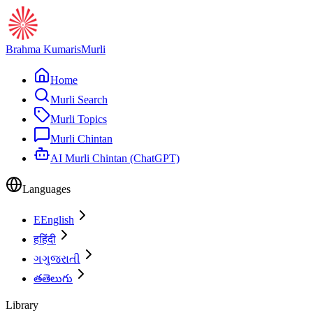
Brahma Kumaris
Murli
Home
Murli Search
Murli Topics
Murli Chintan
AI Murli Chintan (ChatGPT)
Languages
E
English
ह
हिंदी
ગ
ગુજરાતી
త
తెలుగు
Library