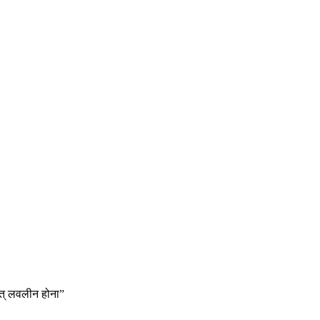
ात् लवलीन होना”