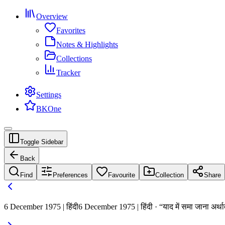
Overview
Favorites
Notes & Highlights
Collections
Tracker
Settings
BKOne
Toggle Sidebar
Back
Find
Preferences
Favourite
Collection
Share
6 December 1975 | हिंदी
6 December 1975 | हिंदी · “याद में समा जाना अर्थ